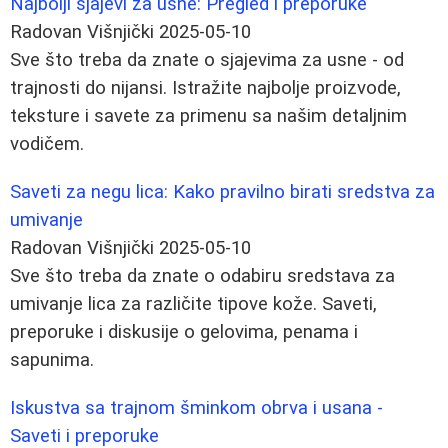
Najbolji sjajevi za usne: Pregled i preporuke
Radovan Višnjički
2025-05-10
Sve što treba da znate o sjajevima za usne - od
trajnosti do nijansi. Istražite najbolje proizvode,
teksture i savete za primenu sa našim detaljnim
vodičem.
Saveti za negu lica: Kako pravilno birati sredstva za
umivanje
Radovan Višnjički
2025-05-10
Sve što treba da znate o odabiru sredstava za
umivanje lica za različite tipove kože. Saveti,
preporuke i diskusije o gelovima, penama i
sapunima.
Iskustva sa trajnom šminkom obrva i usana -
Saveti i preporuke