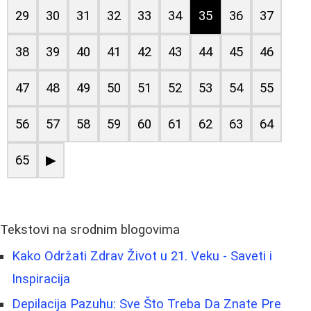
29
30
31
32
33
34
35
36
37
38
39
40
41
42
43
44
45
46
47
48
49
50
51
52
53
54
55
56
57
58
59
60
61
62
63
64
65
▶
Tekstovi na srodnim blogovima
Kako Održati Zdrav Život u 21. Veku - Saveti i
Inspiracija
Depilacija Pazuhu: Sve Što Treba Da Znate Pre