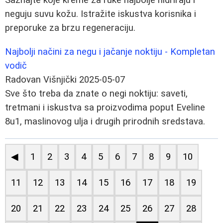
neguju suvu kožu. Istražite iskustva korisnika i
preporuke za brzu regeneraciju.
Najbolji načini za negu i jačanje noktiju - Kompletan
vodič
Radovan Višnjički
2025-05-07
Sve što treba da znate o negi noktiju: saveti,
tretmani i iskustva sa proizvodima poput Eveline
8u1, maslinovog ulja i drugih prirodnih sredstava.
◀
1
2
3
4
5
6
7
8
9
10
11
12
13
14
15
16
17
18
19
20
21
22
23
24
25
26
27
28