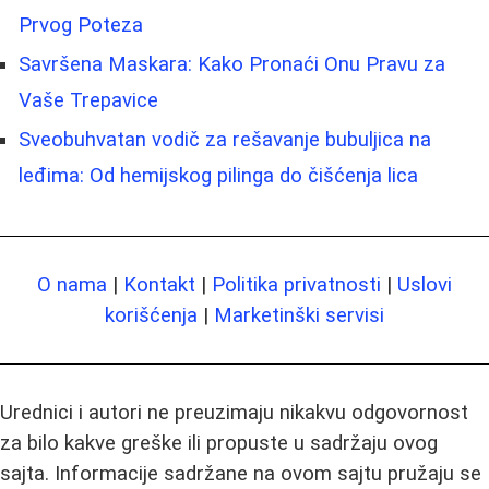
Prvog Poteza
Savršena Maskara: Kako Pronaći Onu Pravu za
Vaše Trepavice
Sveobuhvatan vodič za rešavanje bubuljica na
leđima: Od hemijskog pilinga do čišćenja lica
O nama
|
Kontakt
|
Politika privatnosti
|
Uslovi
korišćenja
|
Marketinški servisi
Urednici i autori ne preuzimaju nikakvu odgovornost
za bilo kakve greške ili propuste u sadržaju ovog
sajta. Informacije sadržane na ovom sajtu pružaju se