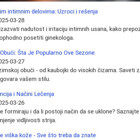
vim intimnim delovima: Uzroci i rešenja
025-03-28
azvati nadutost i iritaciju intimnih usana, kako prepoz
neophodno posetiti ginekologa.
 Obući: Šta Je Popularno Ove Sezone
025-03-27
zimskoj obući - od kaubojki do visokih čizama. Saveti 
govara vašem stilu.
encija i Načini Lečenja
025-03-26
se formiraju i da li postoji način da se uklone? Saznajte 
nje vidljivosti strija.
je viška kože - Sve što treba da znate