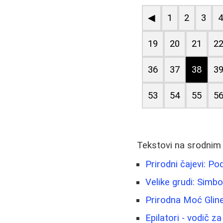
◀
1
2
3
19
20
21
2
36
37
38
3
53
54
55
5
Tekstovi na srodnim
Prirodni čajevi: P
Velike grudi: Simbo
Prirodna Moć Gline
Epilatori - vodič z