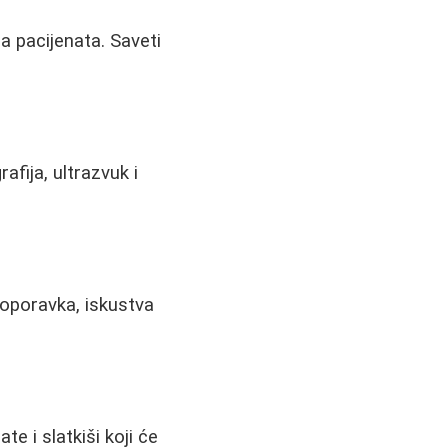
ma pacijenata. Saveti
fija, ultrazvuk i
e oporavka, iskustva
e i slatkiši koji će