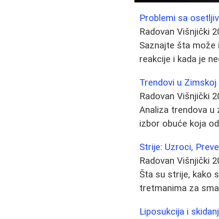
Problemi sa osetlji
Radovan Višnjički
2
Saznajte šta može iz
reakcije i kada je 
Trendovi u Zimskoj
Radovan Višnjički
2
Analiza trendova u 
izbor obuće koja od
Strije: Uzroci, Prev
Radovan Višnjički
2
Šta su strije, kako 
tretmanima za smanje
Liposukcija i skidan