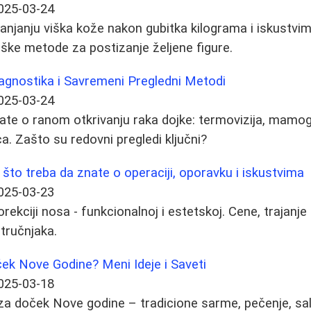
025-03-24
klanjanju viška kože nakon gubitka kilograma i iskustvi
urške metode za postizanje željene figure.
agnostika i Savremeni Pregledni Metodi
025-03-24
ate o ranom otkrivanju raka dojke: termovizija, mamogra
 Zašto su redovni pregledi ključni?
 što treba da znate o operaciji, oporavku i iskustvima
025-03-23
rekciji nosa - funkcionalnoj i estetskoj. Cene, trajanj
stručnjaka.
ek Nove Godine? Meni Ideje i Saveti
025-03-18
za doček Nove godine – tradicione sarme, pečenje, salat