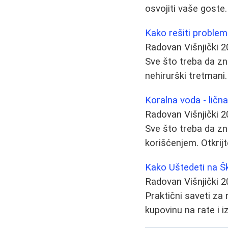
osvojiti vaše goste.
Kako rešiti problem
Radovan Višnjički
2
Sve što treba da zn
nehirurški tretmani.
Koralna voda - lična
Radovan Višnjički
2
Sve što treba da zna
korišćenjem. Otkrijt
Kako Uštedeti na Šk
Radovan Višnjički
2
Praktični saveti za
kupovinu na rate i 