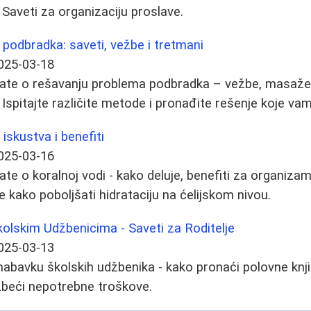
 Saveti za organizaciju proslave.
 podbradka: saveti, vežbe i tretmani
025-03-18
ate o rešavanju problema podbradka – vežbe, masaže, i
 Ispitajte različite metode i pronađite rešenje koje va
 iskustva i benefiti
025-03-16
te o koralnoj vodi - kako deluje, benefiti za organizam 
e kako poboljšati hidrataciju na ćelijskom nivou.
olskim Udžbenicima - Saveti za Roditelje
025-03-13
 nabavku školskih udžbenika - kako pronaći polovne knji
izbeći nepotrebne troškove.