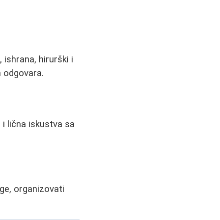
shrana, hirurški i
m odgovara.
i lična iskustva sa
ge, organizovati