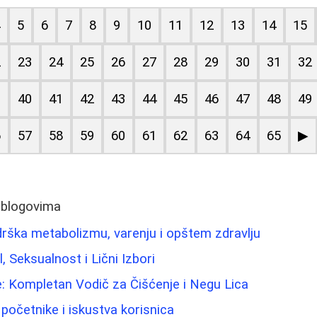
4
5
6
7
8
9
10
11
12
13
14
15
2
23
24
25
26
27
28
29
30
31
32
9
40
41
42
43
44
45
46
47
48
49
6
57
58
59
60
61
62
63
64
65
▶
 blogovima
odrška metabolizmu, varenju i opštem zdravlju
l, Seksualnost i Lični Izbori
: Kompletan Vodič za Čišćenje i Negu Lica
a početnike i iskustva korisnica