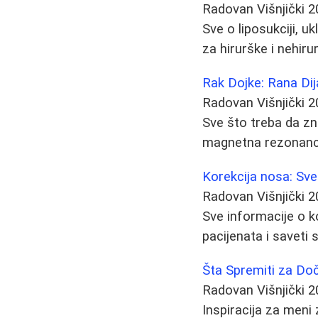
Radovan Višnjički
2
Sve o liposukciji, u
za hirurške i nehir
Rak Dojke: Rana Dij
Radovan Višnjički
2
Sve što treba da zn
magnetna rezonanca.
Korekcija nosa: Sve
Radovan Višnjički
2
Sve informacije o ko
pacijenata i saveti 
Šta Spremiti za Doč
Radovan Višnjički
2
Inspiracija za meni 