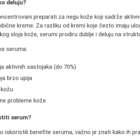
ko deluju?
ncentrovani preparati za negu kože koji sadrže aktivn
obične kreme. Za razliku od kremi koje često imaju ulog
og sloja kože, serumi prodiru dublje i deluju na strukt
ike seruma:
a aktivnih sastojaka (do 70%)
ja brzo upija
 kožu
čne probleme kože
stiti serum?
iskoristili benefite seruma, važno je znati kako ih prav