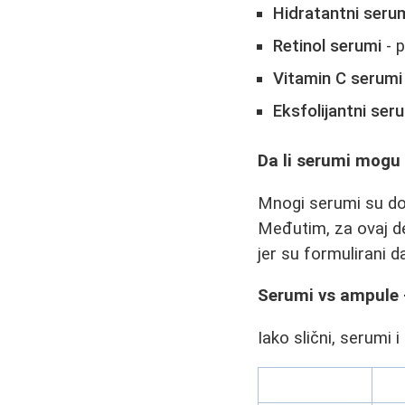
Hidratantni seru
Retinol serumi
- p
Vitamin C serumi
Eksfolijantni ser
Da li serumi mogu 
Mnogi serumi su dov
Međutim, za ovaj del
jer su formulirani da
Serumi vs ampule -
Iako slični, serumi 