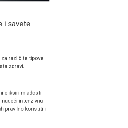
 i savete
 za različite tipove
sta zdravi.
 eliksiri mladosti
, nudeći intenzivnu
 pravilno koristiti i