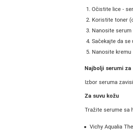
Očistite lice - s
Koristite toner 
Nanosite serum -
Sačekajte da se 
Nanosite kremu 
Najbolji serumi za 
Izbor seruma zavisi
Za suvu kožu
Tražite serume sa h
Vichy Aqualia Th