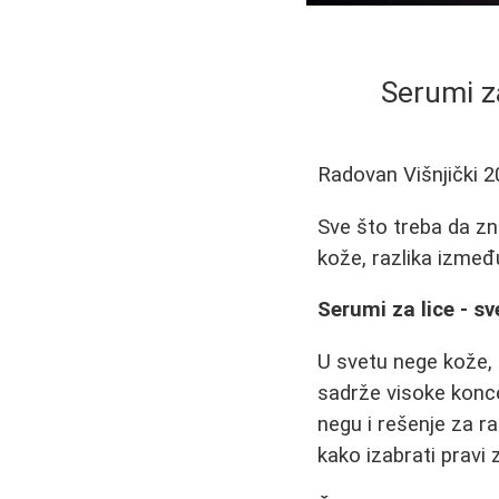
Serumi za
Radovan Višnjički
2
Sve što treba da zna
kože, razlika između
Serumi za lice - s
U svetu nege kože, s
sadrže visoke konce
negu i rešenje za ra
kako izabrati pravi