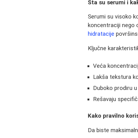
Šta su serumi i ka
Serumi su visoko ko
koncentraciji nego 
hidratacije
površinsk
Ključne karakterist
Veća koncentracij
Lakša tekstura ko
Duboko prodiru u
Rešavaju specifi
Kako pravilno kori
Da biste maksimalno 