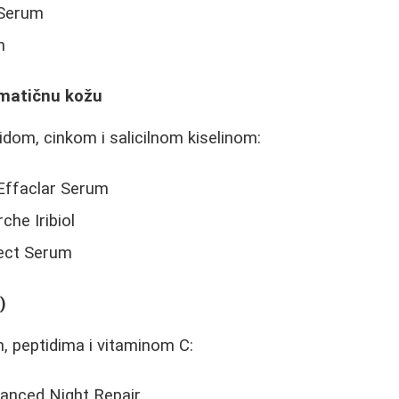
 Serum
m
ematičnu kožu
dom, cinkom i salicilnom kiselinom:
Effaclar Serum
che Iribiol
ect Serum
)
, peptidima i vitaminom C:
anced Night Repair