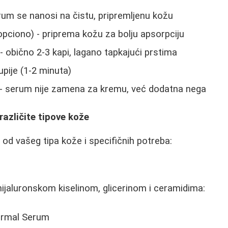
erum se nanosi na čistu, pripremljenu kožu
(opciono) - priprema kožu za bolju apsorpciju
 obično 2-3 kapi, lagano tapkajući prstima
upije (1-2 minuta)
- serum nije zamena za kremu, već dodatna nega
različite tipove kože
 od vašeg tipa kože i specifičnih potreba:
ijaluronskom kiselinom, glicerinom i ceramidima:
ermal Serum