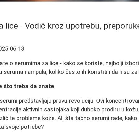
 lice - Vodič kroz upotrebu, preporuke
025-06-13
te o serumima za lice - kako se koriste, najbolji izbori
 seruma i ampula, koliko često ih koristiti i da li su zai
ve što treba da znate
erumi predstavljaju pravu revoluciju. Ovi koncentrovani
ntracije aktivnih sastojaka koji duboko prodiru u kožu
zličite probleme kože. Ali šta tačno serumi rade, kako ih
 za svoje potrebe?