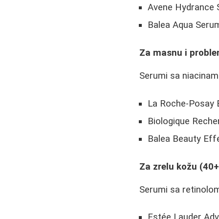
Avene Hydrance
Balea Aqua Seru
Za masnu i probl
Serumi sa niacinami
La Roche-Posay 
Biologique Recher
Balea Beauty Eff
Za zrelu kožu (40+
Serumi sa retinolom
Estée Lauder Adv