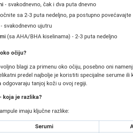
mi
- svakodnevno, čak i dva puta dnevno
očnite sa 2-3 puta nedeljno, pa postupno povećavajte
- svakodnevno ujutru
umi
(sa AHA/BHA kiselinama) - 2-3 puta nedeljno
oko očiju?
oljno blagi za primenu oko očiju, posebno oni namenjen
ikatni predel najbolje je koristiti specijalne serume ili
 odgovaraju tanjoj koži u ovoj regiji.
 koja je razlika?
i ampule imaju ključne razlike:
Serumi