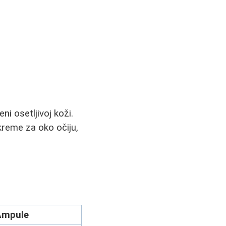
i osetljivoj koži.
 kreme za oko očiju,
Ampule