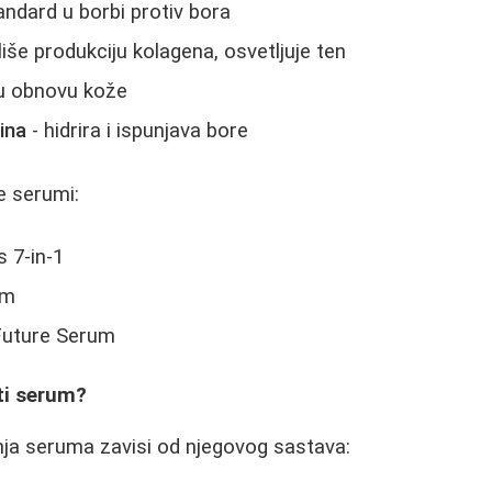
tandard u borbi protiv bora
iše produkciju kolagena, osvetljuje ten
šu obnovu kože
ina
- hidrira i ispunjava bore
ge serumi:
s 7-in-1
um
Future Serum
ti serum?
nja seruma zavisi od njegovog sastava: