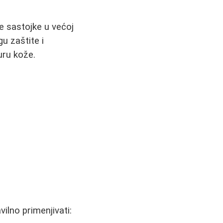
e sastojke u većoj
u zaštite i
uru kože.
ilno primenjivati: