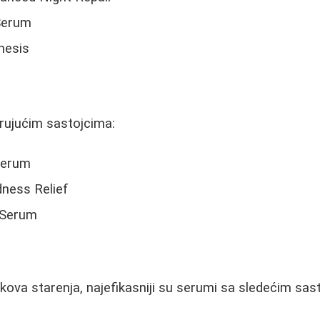
Serum
nesis
rujućim sastojcima:
Serum
dness Relief
 Serum
a
kova starenja, najefikasniji su serumi sa sledećim sas