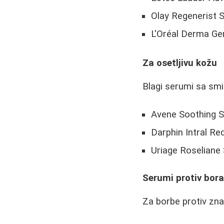
Olay Regenerist 
L'Oréal Derma Ge
Za osetljivu kožu
Blagi serumi sa smi
Avene Soothing 
Darphin Intral Re
Uriage Roseliane
Serumi protiv bor
Za borbe protiv zna