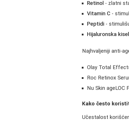
Retinol
- zlatni s
Vitamin C
- stimul
Peptidi
- stimuli
Hijaluronska kisel
Najhvaljeniji anti-a
Olay Total Effect
Roc Retinox Ser
Nu Skin ageLOC 
Kako često koristi
Učestalost korišće