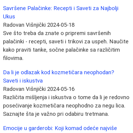
Savršene Palačinke: Recepti i Saveti za Najbolji
Ukus
Radovan Višnjički
2024-05-18
Sve što treba da znate o pripremi savršenih
palačinki - recepti, saveti i trikovi za uspeh. Naučite
kako praviti tanke, sočne palačinke sa različitim
filovima.
Da li je odlazak kod kozmetičara neophodan?
Saveti i iskustva
Radovan Višnjički
2024-05-16
Različita mišljenja i iskustva o tome da li je redovno
posećivanje kozmetičara neophodno za negu lica.
Saznajte šta je važno pri odabiru tretmana.
Emocije u garderobi: Koji komad odeće najviše