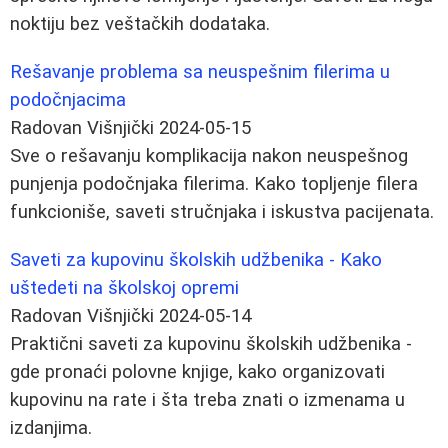
noktiju bez veštačkih dodataka.
Rešavanje problema sa neuspešnim filerima u
podočnjacima
Radovan Višnjički
2024-05-15
Sve o rešavanju komplikacija nakon neuspešnog
punjenja podočnjaka filerima. Kako topljenje filera
funkcioniše, saveti stručnjaka i iskustva pacijenata.
Saveti za kupovinu školskih udžbenika - Kako
uštedeti na školskoj opremi
Radovan Višnjički
2024-05-14
Praktični saveti za kupovinu školskih udžbenika -
gde pronaći polovne knjige, kako organizovati
kupovinu na rate i šta treba znati o izmenama u
izdanjima.