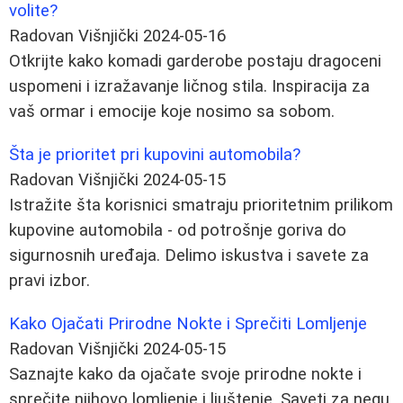
volite?
Radovan Višnjički
2024-05-16
Otkrijte kako komadi garderobe postaju dragoceni
uspomeni i izražavanje ličnog stila. Inspiracija za
vaš ormar i emocije koje nosimo sa sobom.
Šta je prioritet pri kupovini automobila?
Radovan Višnjički
2024-05-15
Istražite šta korisnici smatraju prioritetnim prilikom
kupovine automobila - od potrošnje goriva do
sigurnosnih uređaja. Delimo iskustva i savete za
pravi izbor.
Kako Ojačati Prirodne Nokte i Sprečiti Lomljenje
Radovan Višnjički
2024-05-15
Saznajte kako da ojačate svoje prirodne nokte i
sprečite njihovo lomljenje i ljuštenje. Saveti za negu