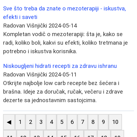
Sve što treba da znate o mezoterapiji - iskustva,
efekti i saveti
Radovan Višnjički
2024-05-14
Kompletan vodič o mezoterapiji: šta je, kako se
radi, koliko boli, kakvi su efekti, koliko tretmana je
potrebno i iskustva korisnika.
Niskougljeni hidrati recepti za zdravu ishranu
Radovan Višnjički
2024-05-11
Otkrijte najbolje low carb recepte bez šećera i
brašna. Ideje za doručak, ručak, večeru i zdrave
dezerte sa jednostavnim sastojcima.
◀
1
2
3
4
5
6
7
8
9
10