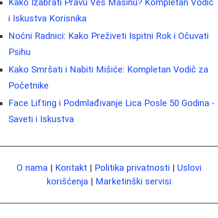
Kako Izabrati Pravu Veš Mašinu? Kompletan Vodič
i Iskustva Korisnika
Noćni Radnici: Kako Preživeti Ispitni Rok i Očuvati
Psihu
Kako Smršati i Nabiti Mišiće: Kompletan Vodič za
Početnike
Face Lifting i Podmlađivanje Lica Posle 50 Godina -
Saveti i Iskustva
O nama
|
Kontakt
|
Politika privatnosti
|
Uslovi
korišćenja
|
Marketinški servisi