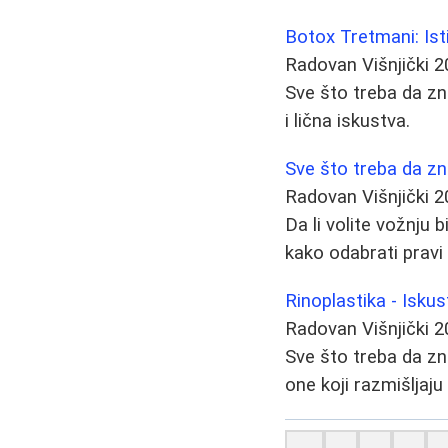
Botox Tretmani: Ist
Radovan Višnjički
2
Sve što treba da zn
i lična iskustva.
Sve što treba da zna
Radovan Višnjički
2
Da li volite vožnju 
kako odabrati pravi 
Rinoplastika - Isku
Radovan Višnjički
2
Sve što treba da zn
one koji razmišljaju