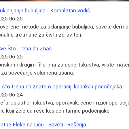
 uklanjanje bubuljica - Kompletan vodič
025-06-26
roverene metode za uklanjanje bubuljica, savete derma
onalne tretmane za čist i zdrav ten.
 Sve Što Treba da Znaš
025-06-25
onskim i drugim fillerima za usne. Iskustva, vrste materij
ve za povećanje volumena usana.
e što treba da znate o operaciji kapaka i podočnjaka
025-06-24
efaroplastici: iskustva, oporavak, cene i rizici operacije
ne koji žele da reše kesice i tamne podočnjake.
ntne Fleke na Licu - Saveti i Rešenja