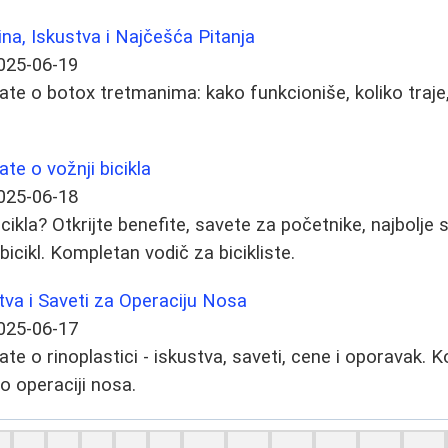
ina, Iskustva i Najčešća Pitanja
025-06-19
ate o botox tretmanima: kako funkcioniše, koliko traj
te o vožnji bicikla
025-06-18
bicikla? Otkrijte benefite, savete za početnike, najbolje
bicikl. Kompletan vodič za bicikliste.
stva i Saveti za Operaciju Nosa
025-06-17
ate o rinoplastici - iskustva, saveti, cene i oporavak.
 o operaciji nosa.