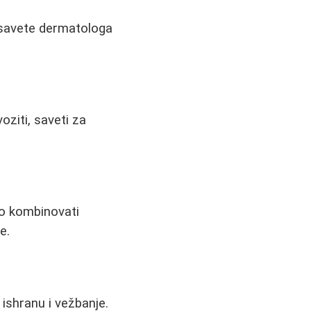
i savete dermatologa
oziti, saveti za
ako kombinovati
e.
 ishranu i vežbanje.