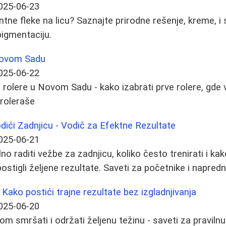
025-06-23
ntne fleke na licu? Saznajte prirodne rešenje, kreme, 
igmentaciju.
Novom Sadu
025-06-22
rolere u Novom Sadu - kako izabrati prve rolere, gde v
 roleraše
odići Zadnjicu - Vodič za Efektne Rezultate
025-06-21
no raditi vežbe za zadnjicu, koliko često trenirati i k
ostigli željene rezultate. Saveti za početnike i napredn
Kako postići trajne rezultate bez izgladnjivanja
025-06-20
m smršati i održati željenu težinu - saveti za pravilnu