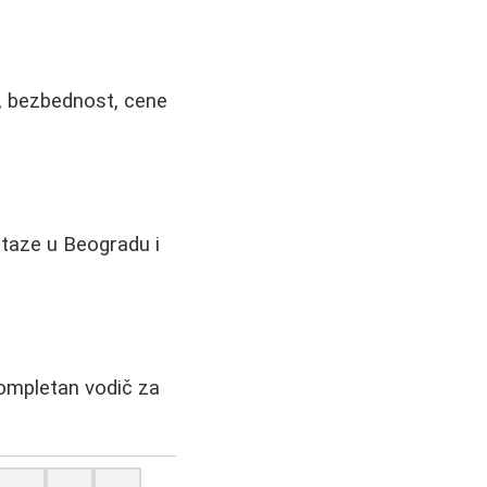
e, bezbednost, cene
 staze u Beogradu i
 Kompletan vodič za