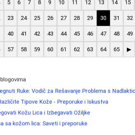
4
5
6
7
8
9
10
11
12
13
14
15
2
23
24
25
26
27
28
29
30
31
32
9
40
41
42
43
44
45
46
47
48
49
6
57
58
59
60
61
62
63
64
65
▶
 blogovima
tegnuti Ruke: Vodič za Rešavanje Problema s Nadlakt
Različite Tipove Kože - Preporuke i Iskustva
vati Kožu Lica i Izbegavati Ožiljke
 sa kožom lica: Saveti i preporuke