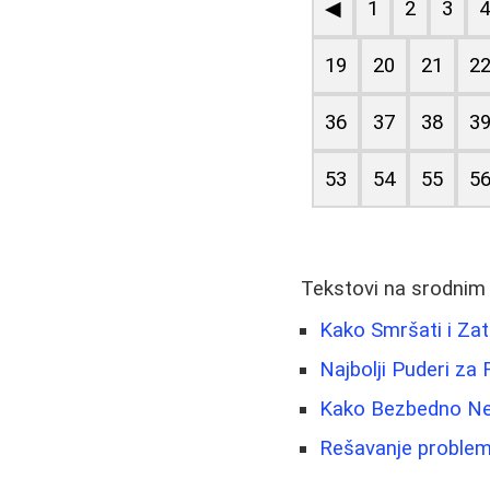
◀
1
2
3
19
20
21
2
36
37
38
3
53
54
55
5
Tekstovi na srodnim
Kako Smršati i Za
Najbolji Puderi za 
Kako Bezbedno Nego
Rešavanje problema