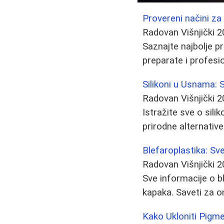
Provereni načini za
Radovan Višnjički
2
Saznajte najbolje p
preparate i profesi
Silikoni u Usnama:
Radovan Višnjički
2
Istražite sve o silik
prirodne alternati
Blefaroplastika: Sv
Radovan Višnjički
2
Sve informacije o bl
kapaka. Saveti za o
Kako Ukloniti Pigme