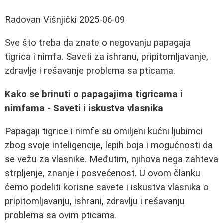
Radovan Višnjički
2025-06-09
Sve što treba da znate o negovanju papagaja
tigrica i nimfa. Saveti za ishranu, pripitomljavanje,
zdravlje i rešavanje problema sa pticama.
Kako se brinuti o papagajima tigricama i
nimfama - Saveti i iskustva vlasnika
Papagaji tigrice i nimfe su omiljeni kućni ljubimci
zbog svoje inteligencije, lepih boja i mogućnosti da
se vežu za vlasnike. Međutim, njihova nega zahteva
strpljenje, znanje i posvećenost. U ovom članku
ćemo podeliti korisne savete i iskustva vlasnika o
pripitomljavanju, ishrani, zdravlju i rešavanju
problema sa ovim pticama.