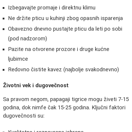
Izbegavajte promaje i direktnu klimu
Ne držite pticu u kuhinji zbog opasnih isparenja
Obavezno dnevno pustajte pticu da leti po sobi
(pod nadzorom)
Pazite na otvorene prozore i druge kućne
ljubimce
Redovno čistite kavez (najbolje svakodnevno)
Životni vek i dugovečnost
Sa pravom negom, papagaji tigrice mogu živeti 7-15
godina, dok nimfe čak 15-25 godina. Ključni faktori
dugovečnosti su: