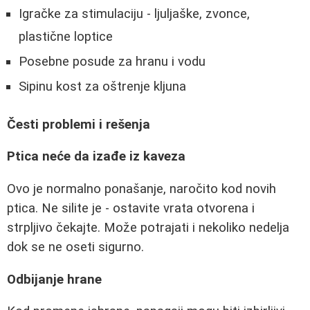
Igračke za stimulaciju - ljuljaške, zvonce,
plastične loptice
Posebne posude za hranu i vodu
Sipinu kost za oštrenje kljuna
Česti problemi i rešenja
Ptica neće da izađe iz kaveza
Ovo je normalno ponašanje, naročito kod novih
ptica. Ne silite je - ostavite vrata otvorena i
strpljivo čekajte. Može potrajati i nekoliko nedelja
dok se ne oseti sigurno.
Odbijanje hrane