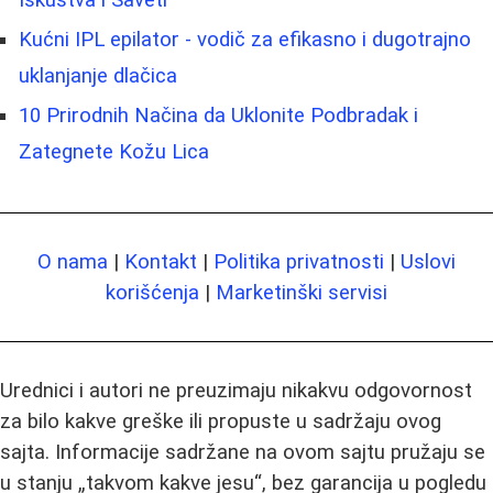
Iskustva i Saveti
Kućni IPL epilator - vodič za efikasno i dugotrajno
uklanjanje dlačica
10 Prirodnih Načina da Uklonite Podbradak i
Zategnete Kožu Lica
O nama
|
Kontakt
|
Politika privatnosti
|
Uslovi
korišćenja
|
Marketinški servisi
Urednici i autori ne preuzimaju nikakvu odgovornost
za bilo kakve greške ili propuste u sadržaju ovog
sajta. Informacije sadržane na ovom sajtu pružaju se
u stanju „takvom kakve jesu“, bez garancija u pogledu