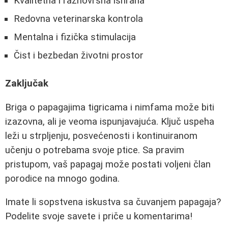
Kvalitetna i raznovrsna ishrana
Redovna veterinarska kontrola
Mentalna i fizička stimulacija
Čist i bezbedan životni prostor
Zaključak
Briga o papagajima tigricama i nimfama može biti
izazovna, ali je veoma ispunjavajuća. Ključ uspeha
leži u strpljenju, posvećenosti i kontinuiranom
učenju o potrebama svoje ptice. Sa pravim
pristupom, vaš papagaj može postati voljeni član
porodice na mnogo godina.
Imate li sopstvena iskustva sa čuvanjem papagaja?
Podelite svoje savete i priče u komentarima!