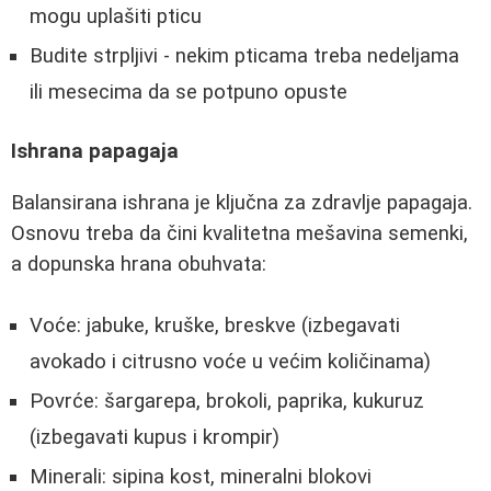
mogu uplašiti pticu
Budite strpljivi - nekim pticama treba nedeljama
ili mesecima da se potpuno opuste
Ishrana papagaja
Balansirana ishrana je ključna za zdravlje papagaja.
Osnovu treba da čini kvalitetna mešavina semenki,
a dopunska hrana obuhvata:
Voće: jabuke, kruške, breskve (izbegavati
avokado i citrusno voće u većim količinama)
Povrće: šargarepa, brokoli, paprika, kukuruz
(izbegavati kupus i krompir)
Minerali: sipina kost, mineralni blokovi