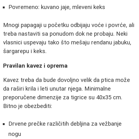
Povremeno: kuvano jaje, mleveni keks
Mnogi papagaji u početku odbijaju voće i povrće, ali
treba nastaviti sa ponudom dok ne probaju. Neki
vlasnici uspevaju tako što mešaju rendanu jabuku,
šargarepu i keks.
Pravilan kavez i oprema
Kavez treba da bude dovoljno velik da ptica može
da raširi krila i leti unutar njega. Minimalne
preporučene dimenzije za tigrice su 40x35 cm.
Bitno je obezbediti:
Drvene prečke različitih debljina za vežbanje
nogu