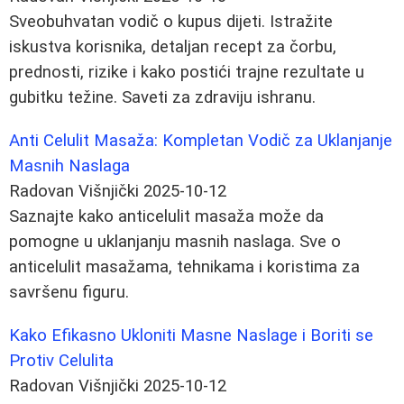
Sveobuhvatan vodič o kupus dijeti. Istražite
iskustva korisnika, detaljan recept za čorbu,
prednosti, rizike i kako postići trajne rezultate u
gubitku težine. Saveti za zdraviju ishranu.
Anti Celulit Masaža: Kompletan Vodič za Uklanjanje
Masnih Naslaga
Radovan Višnjički
2025-10-12
Saznajte kako anticelulit masaža može da
pomogne u uklanjanju masnih naslaga. Sve o
anticelulit masažama, tehnikama i koristima za
savršenu figuru.
Kako Efikasno Ukloniti Masne Naslage i Boriti se
Protiv Celulita
Radovan Višnjički
2025-10-12