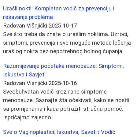
Urašli nokti: Kompletan vodič za prevenciju i
rešavanje problema
Radovan Višnjički
2025-10-17
Sve što treba da znate o urašlim noktima. Uzroci,
simptomi, prevencija i sve moguće metode lečenja
urašlog nokta bez nepotrebnog bolnog čupanja.
Razumijevanje početaka menopauze: Simptomi,
Iskustva i Savjeti
Radovan Višnjički
2025-10-16
Sveobuhvatan vodič kroz rane simptome
menopauze. Saznajte šta očekivati, kako se nositi
sa promjenama i kada potražiti stručnu pomoć.
Ispričajmo zajedno.
Sve o Vaginoplastici: Iskustva, Saveti i Vodič