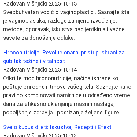
Radovan Višnjički
2025-10-15
Sveobuhvatan vodič o vaginoplastici. Saznajte šta
je vaginoplastika, razloge za njeno izvođenje,
metode, oporavak, iskustva pacijentkinja i važne
savete za donošenje odluke.
Hrononutricija: Revolucionarni pristup ishrani za
gubitak težine i vitalnost
Radovan Višnjički
2025-10-14
Otkrijte moć hrononutricije, načina ishrane koji
poštuje prirodne ritmove vašeg tela. Saznajte kako
pravilno kombinovati namirnice u određeno vreme
dana za efikasno uklanjanje masnih naslaga,
poboljšanje zdravlja i postizanje željene figure.
Sve o kupus dijeti: Iskustva, Recepti i Efekti
Radovan Višnjički
2025-10-13