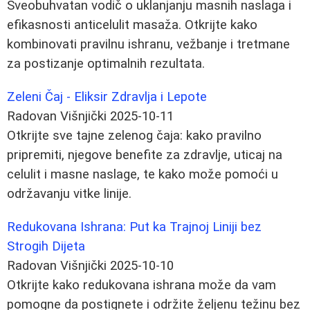
Sveobuhvatan vodič o uklanjanju masnih naslaga i
efikasnosti anticelulit masaža. Otkrijte kako
kombinovati pravilnu ishranu, vežbanje i tretmane
za postizanje optimalnih rezultata.
Zeleni Čaj - Eliksir Zdravlja i Lepote
Radovan Višnjički
2025-10-11
Otkrijte sve tajne zelenog čaja: kako pravilno
pripremiti, njegove benefite za zdravlje, uticaj na
celulit i masne naslage, te kako može pomoći u
održavanju vitke linije.
Redukovana Ishrana: Put ka Trajnoj Liniji bez
Strogih Dijeta
Radovan Višnjički
2025-10-10
Otkrijte kako redukovana ishrana može da vam
pomogne da postignete i održite željenu težinu bez