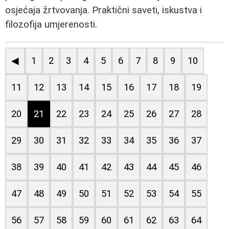
osjećaja žrtvovanja. Praktični saveti, iskustva i
filozofija umjerenosti.
◀
1
2
3
4
5
6
7
8
9
10
11
12
13
14
15
16
17
18
19
20
21
22
23
24
25
26
27
28
29
30
31
32
33
34
35
36
37
38
39
40
41
42
43
44
45
46
47
48
49
50
51
52
53
54
55
56
57
58
59
60
61
62
63
64