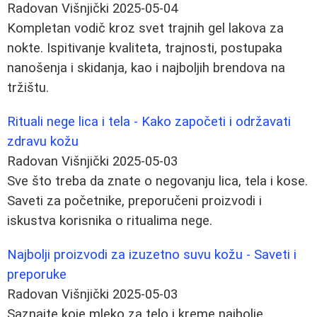
Radovan Višnjički
2025-05-04
Kompletan vodič kroz svet trajnih gel lakova za
nokte. Ispitivanje kvaliteta, trajnosti, postupaka
nanošenja i skidanja, kao i najboljih brendova na
tržištu.
Rituali nege lica i tela - Kako započeti i održavati
zdravu kožu
Radovan Višnjički
2025-05-03
Sve što treba da znate o negovanju lica, tela i kose.
Saveti za početnike, preporučeni proizvodi i
iskustva korisnika o ritualima nege.
Najbolji proizvodi za izuzetno suvu kožu - Saveti i
preporuke
Radovan Višnjički
2025-05-03
Saznajte koje mleko za telo i kreme najbolje