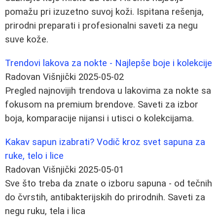
pomažu pri izuzetno suvoj koži. Ispitana rešenja,
prirodni preparati i profesionalni saveti za negu
suve kože.
Trendovi lakova za nokte - Najlepše boje i kolekcije
Radovan Višnjički
2025-05-02
Pregled najnovijih trendova u lakovima za nokte sa
fokusom na premium brendove. Saveti za izbor
boja, komparacije nijansi i utisci o kolekcijama.
Kakav sapun izabrati? Vodič kroz svet sapuna za
ruke, telo i lice
Radovan Višnjički
2025-05-01
Sve što treba da znate o izboru sapuna - od tečnih
do čvrstih, antibakterijskih do prirodnih. Saveti za
negu ruku, tela i lica