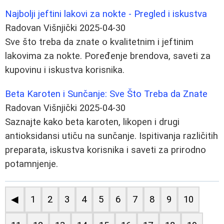
Najbolji jeftini lakovi za nokte - Pregled i iskustva
Radovan Višnjički
2025-04-30
Sve što treba da znate o kvalitetnim i jeftinim
lakovima za nokte. Poređenje brendova, saveti za
kupovinu i iskustva korisnika.
Beta Karoten i Sunčanje: Sve Što Treba da Znate
Radovan Višnjički
2025-04-30
Saznajte kako beta karoten, likopen i drugi
antioksidansi utiču na sunčanje. Ispitivanja različitih
preparata, iskustva korisnika i saveti za prirodno
potamnjenje.
◀
1
2
3
4
5
6
7
8
9
10