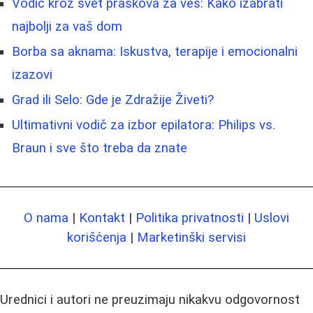
Vodič kroz svet praškova za veš: Kako izabrati
najbolji za vaš dom
Borba sa aknama: Iskustva, terapije i emocionalni
izazovi
Grad ili Selo: Gde je Zdražije Živeti?
Ultimativni vodič za izbor epilatora: Philips vs.
Braun i sve što treba da znate
O nama
|
Kontakt
|
Politika privatnosti
|
Uslovi
korišćenja
|
Marketinški servisi
Urednici i autori ne preuzimaju nikakvu odgovornost