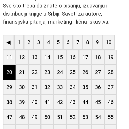
Sve što treba da znate o pisanju, izdavanju i
distribuciji knjige u Srbiji. Saveti za autore,
finansijska pitanja, marketing i lična iskustva.
◀
1
2
3
4
5
6
7
8
9
10
11
12
13
14
15
16
17
18
19
20
21
22
23
24
25
26
27
28
29
30
31
32
33
34
35
36
37
38
39
40
41
42
43
44
45
46
47
48
49
50
51
52
53
54
55