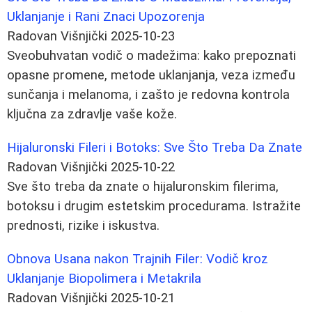
Uklanjanje i Rani Znaci Upozorenja
Radovan Višnjički
2025-10-23
Sveobuhvatan vodič o madežima: kako prepoznati
opasne promene, metode uklanjanja, veza između
sunčanja i melanoma, i zašto je redovna kontrola
ključna za zdravlje vaše kože.
Hijaluronski Fileri i Botoks: Sve Što Treba Da Znate
Radovan Višnjički
2025-10-22
Sve što treba da znate o hijaluronskim filerima,
botoksu i drugim estetskim procedurama. Istražite
prednosti, rizike i iskustva.
Obnova Usana nakon Trajnih Filer: Vodič kroz
Uklanjanje Biopolimera i Metakrila
Radovan Višnjički
2025-10-21