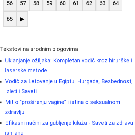
56
57
58
59
60
61
62
63
64
65
▶
Tekstovi na srodnim blogovima
Uklanjanje ožiljaka: Kompletan vodič kroz hirurške i
laserske metode
Vodič za Letovanje u Egiptu: Hurgada, Bezbednost,
Izleti i Saveti
Mit o "proširenju vagine" i istina o seksualnom
zdravlju
Efikasni načini za gubljenje kilaža - Saveti za zdravu
ishranu