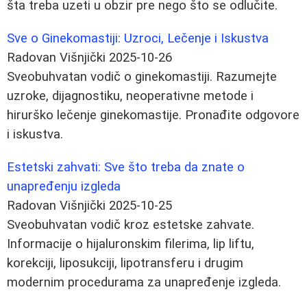
šta treba uzeti u obzir pre nego što se odlučite.
Sve o Ginekomastiji: Uzroci, Lečenje i Iskustva
Radovan Višnjički
2025-10-26
Sveobuhvatan vodič o ginekomastiji. Razumejte
uzroke, dijagnostiku, neoperativne metode i
hirurško lečenje ginekomastije. Pronađite odgovore
i iskustva.
Estetski zahvati: Sve što treba da znate o
unapređenju izgleda
Radovan Višnjički
2025-10-25
Sveobuhvatan vodič kroz estetske zahvate.
Informacije o hijaluronskim filerima, lip liftu,
korekciji, liposukciji, lipotransferu i drugim
modernim procedurama za unapređenje izgleda.