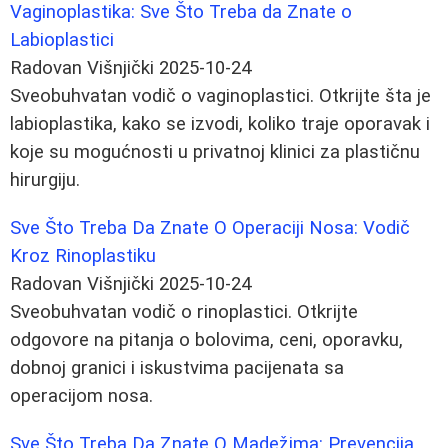
Vaginoplastika: Sve Što Treba da Znate o
Labioplastici
Radovan Višnjički
2025-10-24
Sveobuhvatan vodič o vaginoplastici. Otkrijte šta je
labioplastika, kako se izvodi, koliko traje oporavak i
koje su mogućnosti u privatnoj klinici za plastičnu
hirurgiju.
Sve Što Treba Da Znate O Operaciji Nosa: Vodič
Kroz Rinoplastiku
Radovan Višnjički
2025-10-24
Sveobuhvatan vodič o rinoplastici. Otkrijte
odgovore na pitanja o bolovima, ceni, oporavku,
dobnoj granici i iskustvima pacijenata sa
operacijom nosa.
Sve Što Treba Da Znate O Madežima: Prevencija,