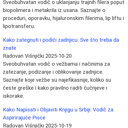
Sveobuhvatan vodič o uklanjanju trajnih filera poput
biopolimera i metakrila iz usana. Saznajte o
proceduri, oporavku, hijaluronskim filerima, lip liftu i
lipotransferu.
Kako zategnuti i podići zadnjicu: Sve što treba da
znate
Radovan Višnjički
2025-10-20
Sveobuhvatan vodič o vežbama i načinima za
zatezanje, podizanje i oblikovanje zadnjice.
Saznajte koje vežbe su najefikasnije, koliko su
česte greške i kako pravilno raditi čučnjeve i
iskorake.
Kako Napisati i Objaviti Knjigu u Srbiji: Vodič za
Aspirirajuće Pisce
Radovan Višnjički
2025-10-19