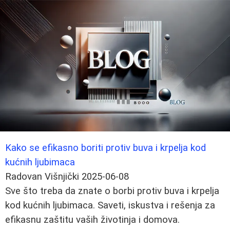
Kako se efikasno boriti protiv buva i krpelja kod
kućnih ljubimaca
Radovan Višnjički
2025-06-08
Sve što treba da znate o borbi protiv buva i krpelja
kod kućnih ljubimaca. Saveti, iskustva i rešenja za
efikasnu zaštitu vaših životinja i domova.