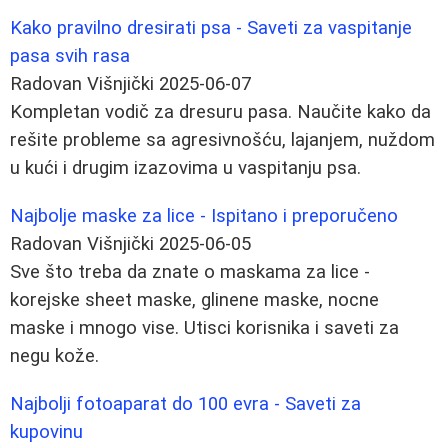
Kako pravilno dresirati psa - Saveti za vaspitanje
pasa svih rasa
Radovan Višnjički
2025-06-07
Kompletan vodič za dresuru pasa. Naučite kako da
rešite probleme sa agresivnošću, lajanjem, nuždom
u kući i drugim izazovima u vaspitanju psa.
Najbolje maske za lice - Ispitano i preporučeno
Radovan Višnjički
2025-06-05
Sve što treba da znate o maskama za lice -
korejske sheet maske, glinene maske, nocne
maske i mnogo vise. Utisci korisnika i saveti za
negu kože.
Najbolji fotoaparat do 100 evra - Saveti za
kupovinu