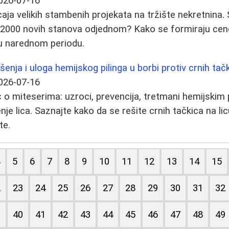
026-07-16
icaja velikih stambenih projekata na tržište nekretnina
i 2000 novih stanova odjednom? Kako se formiraju cene
u narednom periodu.
ešenja i uloga hemijskog pilinga u borbi protiv crnih tač
026-07-16
o miteserima: uzroci, prevencija, tretmani hemijskim p
je lica. Saznajte kako da se rešite crnih tačkica na lic
te.
4
5
6
7
8
9
10
11
12
13
14
15
2
23
24
25
26
27
28
29
30
31
32
9
40
41
42
43
44
45
46
47
48
49