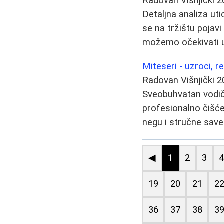
Radovan Višnjički
2
Detaljna analiza ut
se na tržištu pojav
možemo očekivati 
Miteseri - uzroci, r
Radovan Višnjički
2
Sveobuhvatan vodič 
profesionalno čišćen
negu i stručne save
◀
1
2
3
19
20
21
2
36
37
38
3