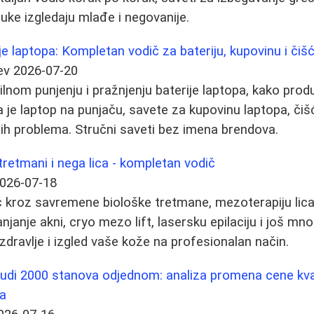
ke izgledaju mlađe i negovanije.
je laptopa: Kompletan vodič za bateriju, kupovinu i čiš
ev
2026-07-20
lnom punjenju i pražnjenju baterije laptopa, kako produž
ada je laptop na punjaču, savete za kupovinu laptopa, čiš
ih problema. Stručni saveti bez imena brendova.
tretmani i nega lica - kompletan vodič
026-07-18
 kroz savremene biološke tretmane, mezoterapiju lica
anjanje akni, cryo mezo lift, lasersku epilaciju i još mn
zdravlje i izgled vaše kože na profesionalan način.
nudi 2000 stanova odjednom: analiza promena cene kv
a