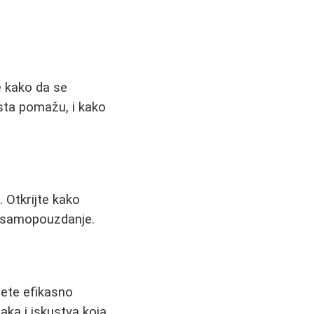
e kako da se
ista pomažu, i kako
. Otkrijte kako
ti samopouzdanje.
žete efikasno
aka i iskustva koja