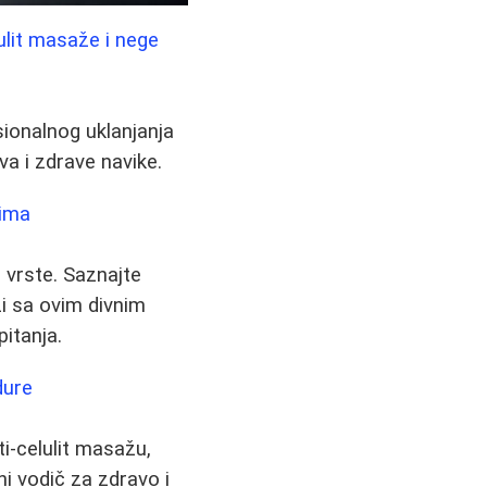
lulit masaže i nege
sionalnog uklanjanja
va i zdrave navike.
sima
e vrste. Saznajte
zi sa ovim divnim
itanja.
dure
ti-celulit masažu,
ni vodič za zdravo i