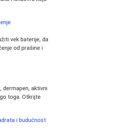
ćenje
iti vek baterije, da
ćenje od prašine i
, dermapen, aktivni
ogo toga. Otkrijte
adrata i budućnost