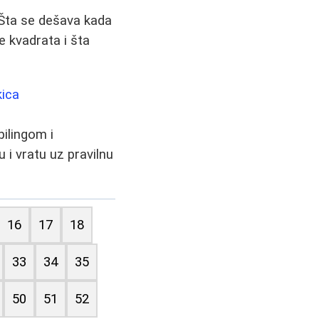
. Šta se dešava kada
 kvadrata i šta
kica
ilingom i
u i vratu uz pravilnu
16
17
18
33
34
35
50
51
52