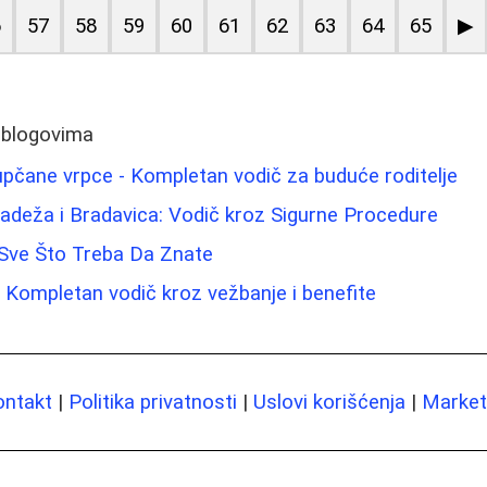
6
57
58
59
60
61
62
63
64
65
▶
 blogovima
pupčane vrpce - Kompletan vodič za buduće roditelje
adeža i Bradavica: Vodič kroz Sigurne Procedure
 Sve Što Treba Da Znate
 Kompletan vodič kroz vežbanje i benefite
ontakt
|
Politika privatnosti
|
Uslovi korišćenja
|
Marketi