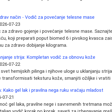
zdrav način - Vodič za povećanje telesne mase
026-07-23
 za zdravo gojenje i povećanje telesne mase. Saznajt
ću, koji preparati poput biomed 6 i pivskog kvasca za
anu za zdravo dobijanje kilograma.
lanjanje strija: Kompletan vodič za obnovu kože
026-07-22
svet hemijskih pilinga i njihove uloge u uklanjanju strija
 transformisati teksturu kože, smanjiti ožiljke i vrati
 Kako gel lak i pravilna nega ruku vraćaju mladost
6-07-21
moć gel laka, pravilne nege i savremenih tretmana mo
taljan vodič korak po korak, saveti za izbegavanje greš