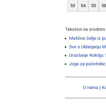
53
54
55
5
Tekstovi na srodnim
Matične ćelije iz 
Sve o Uklanjanju M
Urastanje Noktiju:
Joga za početnike:
O nama
|
K