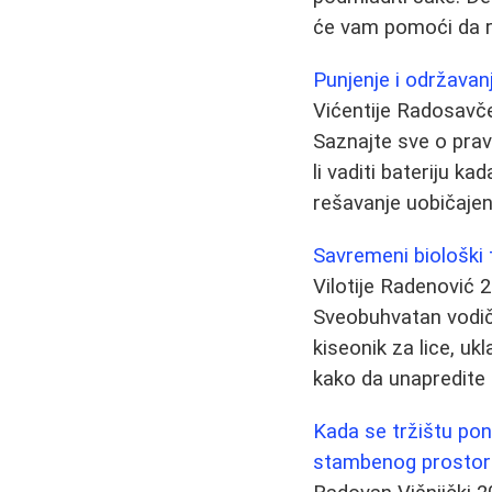
će vam pomoći da ru
Punjenje i održavan
Vićentije Radosavč
Saznajte sve o pravi
li vaditi bateriju k
rešavanje uobičajen
Savremeni biološki 
Vilotije Radenović
2
Sveobuhvatan vodič
kiseonik za lice, ukl
kako da unapredite 
Kada se tržištu po
stambenog prostor