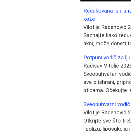
Redukovana ishrana i
kože
Vilotije Radenović
2
Saznajte kako reduk
akni, može doneti tr
Potpuni vodič za lj
Radisav Vitolić
202
Sveobuhvatan vodič z
sve o ishrani, pripi
pticama. Očekujte i
Sveobuhvatni vodič 
Vilotije Radenović
2
Otkrijte sve što tre
lipolizu, liposukci