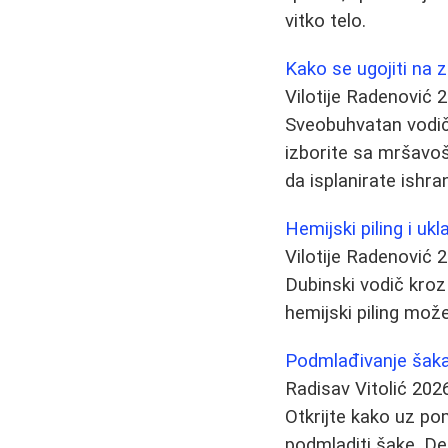
vitko telo.
Kako se ugojiti na 
Vilotije Radenović
2
Sveobuhvatan vodič
izborite sa mršavoš
da isplanirate ishr
Hemijski piling i uk
Vilotije Radenović
2
Dubinski vodič kroz 
hemijski piling može
Podmlađivanje šaka:
Radisav Vitolić
202
Otkrijte kako uz po
podmladiti šake. De