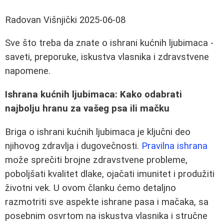
Radovan Višnjički
2025-06-08
Sve što treba da znate o ishrani kućnih ljubimaca -
saveti, preporuke, iskustva vlasnika i zdravstvene
napomene.
Ishrana kućnih ljubimaca: Kako odabrati
najbolju hranu za vašeg psa ili mačku
Briga o ishrani kućnih ljubimaca je ključni deo
njihovog zdravlja i dugovečnosti.
Pravilna ishrana
može sprečiti brojne zdravstvene probleme,
poboljšati kvalitet dlake, ojačati imunitet i produžiti
životni vek. U ovom članku ćemo detaljno
razmotriti sve aspekte ishrane pasa i mačaka, sa
posebnim osvrtom na iskustva vlasnika i stručne