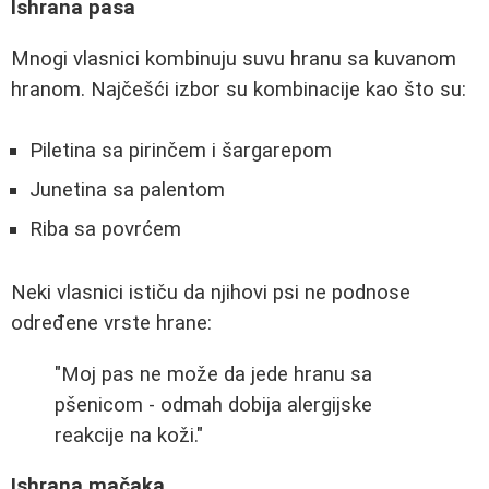
Ishrana pasa
Mnogi vlasnici kombinuju suvu hranu sa kuvanom
hranom. Najčešći izbor su kombinacije kao što su:
Piletina sa pirinčem i šargarepom
Junetina sa palentom
Riba sa povrćem
Neki vlasnici ističu da njihovi psi ne podnose
određene vrste hrane:
"Moj pas ne može da jede hranu sa
pšenicom - odmah dobija alergijske
reakcije na koži."
Ishrana mačaka