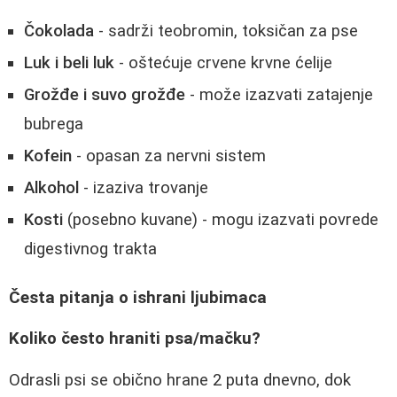
Čokolada
- sadrži teobromin, toksičan za pse
Luk i beli luk
- oštećuje crvene krvne ćelije
Grožđe i suvo grožđe
- može izazvati zatajenje
bubrega
Kofein
- opasan za nervni sistem
Alkohol
- izaziva trovanje
Kosti
(posebno kuvane) - mogu izazvati povrede
digestivnog trakta
Česta pitanja o ishrani ljubimaca
Koliko često hraniti psa/mačku?
Odrasli psi se obično hrane 2 puta dnevno, dok