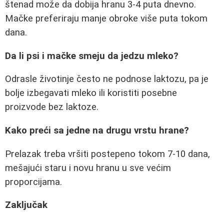
štenad može da dobija hranu 3-4 puta dnevno.
Mačke preferiraju manje obroke više puta tokom
dana.
Da li psi i mačke smeju da jedzu mleko?
Odrasle životinje često ne podnose laktozu, pa je
bolje izbegavati mleko ili koristiti posebne
proizvode bez laktoze.
Kako preći sa jedne na drugu vrstu hrane?
Prelazak treba vršiti postepeno tokom 7-10 dana,
mešajući staru i novu hranu u sve većim
proporcijama.
Zaključak