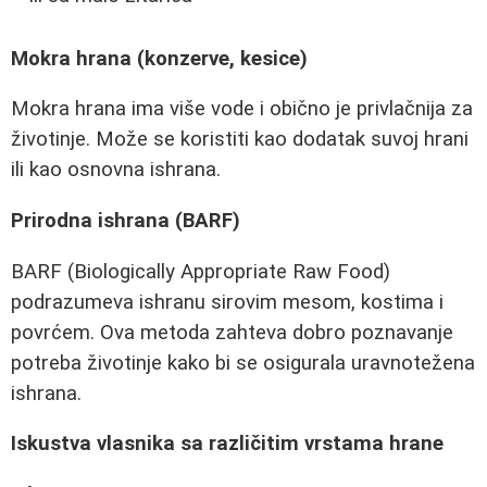
Mokra hrana (konzerve, kesice)
Mokra hrana ima više vode i obično je privlačnija za
životinje. Može se koristiti kao dodatak suvoj hrani
ili kao osnovna ishrana.
Prirodna ishrana (BARF)
BARF (Biologically Appropriate Raw Food)
podrazumeva ishranu sirovim mesom, kostima i
povrćem. Ova metoda zahteva dobro poznavanje
potreba životinje kako bi se osigurala uravnotežena
ishrana.
Iskustva vlasnika sa različitim vrstama hrane