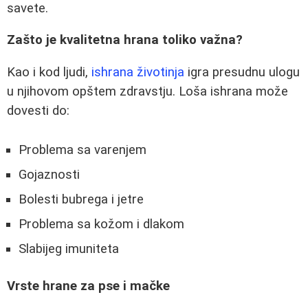
savete.
Zašto je kvalitetna hrana toliko važna?
Kao i kod ljudi,
ishrana životinja
igra presudnu ulogu
u njihovom opštem zdravstju. Loša ishrana može
dovesti do:
Problema sa varenjem
Gojaznosti
Bolesti bubrega i jetre
Problema sa kožom i dlakom
Slabijeg imuniteta
Vrste hrane za pse i mačke