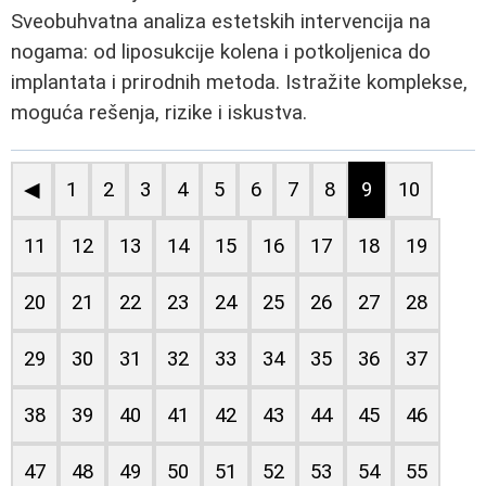
Sveobuhvatna analiza estetskih intervencija na
nogama: od liposukcije kolena i potkoljenica do
implantata i prirodnih metoda. Istražite komplekse,
moguća rešenja, rizike i iskustva.
◀
1
2
3
4
5
6
7
8
9
10
11
12
13
14
15
16
17
18
19
20
21
22
23
24
25
26
27
28
29
30
31
32
33
34
35
36
37
38
39
40
41
42
43
44
45
46
47
48
49
50
51
52
53
54
55