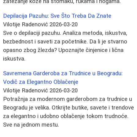
zatezanje kože na stomaku, rukama i nogama.
Depilacija Pazuhu: Sve Što Treba Da Znate
Vilotije Radenović
2026-03-20
Sve o depilaciji pazuhu. Analiza metoda, iskustva,
bezbednost i saveti za početnike. Da li je stvarno
opasno zbog žlezda? Upoznajte činjenice i lična
iskustva.
Savremena Garderoba za Trudnice u Beogradu:
Vodič za Elegantno Oblačenje
Vilotije Radenović
2026-03-20
Potražnja za modernom garderobom za trudnice u
Beogradu je velika. Otkrijte butike, savete i trendove
za elegantno i udobno oblačenje tokom trudnoće.
Sve na jednom mestu.