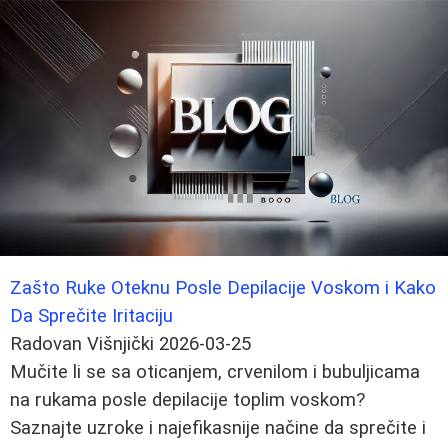
Zašto Ruke Oteknu Posle Depilacije Voskom i Kako
Da Sprečite Iritaciju
Radovan Višnjički
2026-03-25
Mučite li se sa oticanjem, crvenilom i bubuljicama
na rukama posle depilacije toplim voskom?
Saznajte uzroke i najefikasnije načine da sprečite i