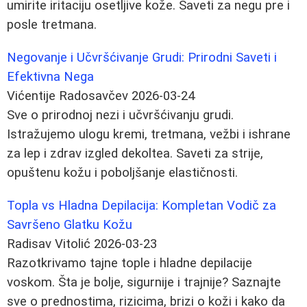
umirite iritaciju osetljive kože. Saveti za negu pre i
posle tretmana.
Negovanje i Učvršćivanje Grudi: Prirodni Saveti i
Efektivna Nega
Vićentije Radosavčev
2026-03-24
Sve o prirodnoj nezi i učvršćivanju grudi.
Istražujemo ulogu kremi, tretmana, vežbi i ishrane
za lep i zdrav izgled dekoltea. Saveti za strije,
opuštenu kožu i poboljšanje elastičnosti.
Topla vs Hladna Depilacija: Kompletan Vodič za
Savršeno Glatku Kožu
Radisav Vitolić
2026-03-23
Razotkrivamo tajne tople i hladne depilacije
voskom. Šta je bolje, sigurnije i trajnije? Saznajte
sve o prednostima, rizicima, brizi o koži i kako da