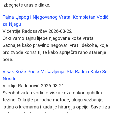
izbegnete urasle dlake.
Tajna Ljepog i Njegovanog Vrata: Kompletan Vodič
za Njegu
Vićentije Radosavčev
2026-03-22
Otkrivamo tajnu lijepe njegovane kože vrata.
Saznajte kako pravilno negovati vrat i dekolte, koje
proizvode koristiti, te kako spriječiti rano starenje i
bore.
Visak Kože Posle Mršavljenja: Šta Raditi i Kako Se
Nositi
Vilotije Radenović
2026-03-21
Sveobuhvatan vodič o visku kože nakon gubitka
težine. Otkrijte prirodne metode, ulogu vežbanja,
istinu o kremama i kada je hirurgija opcija. Saveti za