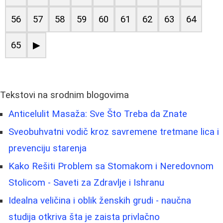
56
57
58
59
60
61
62
63
64
65
▶
Tekstovi na srodnim blogovima
Anticelulit Masaža: Sve Što Treba da Znate
Sveobuhvatni vodič kroz savremene tretmane lica i
prevenciju starenja
Kako Rešiti Problem sa Stomakom i Neredovnom
Stolicom - Saveti za Zdravlje i Ishranu
Idealna veličina i oblik ženskih grudi - naučna
studija otkriva šta je zaista privlačno