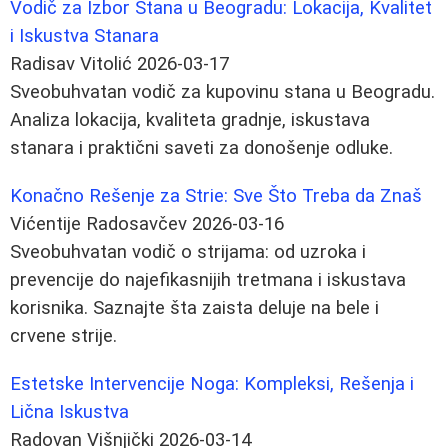
Vodič za Izbor Stana u Beogradu: Lokacija, Kvalitet
i Iskustva Stanara
Radisav Vitolić
2026-03-17
Sveobuhvatan vodič za kupovinu stana u Beogradu.
Analiza lokacija, kvaliteta gradnje, iskustava
stanara i praktični saveti za donošenje odluke.
Konačno Rešenje za Strie: Sve Što Treba da Znaš
Vićentije Radosavčev
2026-03-16
Sveobuhvatan vodič o strijama: od uzroka i
prevencije do najefikasnijih tretmana i iskustava
korisnika. Saznajte šta zaista deluje na bele i
crvene strije.
Estetske Intervencije Noga: Kompleksi, Rešenja i
Lična Iskustva
Radovan Višnjički
2026-03-14