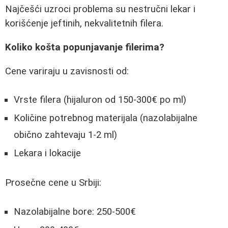
Najčešći uzroci problema su nestručni lekar i
korišćenje jeftinih, nekvalitetnih filera.
Koliko košta popunjavanje filerima?
Cene variraju u zavisnosti od:
Vrste filera (hijaluron od 150-300€ po ml)
Količine potrebnog materijala (nazolabijalne
obično zahtevaju 1-2 ml)
Lekara i lokacije
Prosečne cene u Srbiji:
Nazolabijalne bore: 250-500€