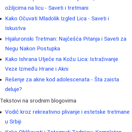
ožiljcima na licu - Saveti i tretmani
Kako Očuvati Mladolik Izgled Lica - Saveti i
Iskustva
Hijaluronski Tretman: Najčešća Pitanja i Saveti za
Negu Nakon Postupka
Kako Ishrana Utječe na Kožu Lica: Istraživanje
Veze Između Hrane i Akni
Rešenje za akne kod adolescenata - Šta zaista
deluje?
Tekstovi na srodnim blogovima
Vodič kroz rekreativno plivanje i estetske tretmane
u Srbiji