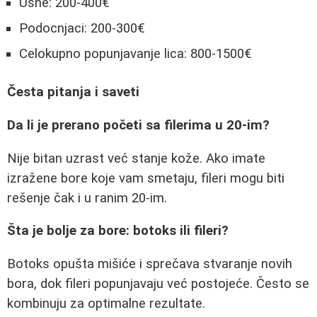
Usne: 200-400€
Podocnjaci: 200-300€
Celokupno popunjavanje lica: 800-1500€
Česta pitanja i saveti
Da li je prerano početi sa filerima u 20-im?
Nije bitan uzrast već stanje kože. Ako imate
izražene bore koje vam smetaju, fileri mogu biti
rešenje čak i u ranim 20-im.
Šta je bolje za bore: botoks ili fileri?
Botoks opušta mišiće i sprečava stvaranje novih
bora, dok fileri popunjavaju već postojeće. Često se
kombinuju za optimalne rezultate.