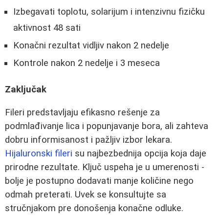
Izbegavati toplotu, solarijum i intenzivnu fizičku
aktivnost 48 sati
Konačni rezultat vidljiv nakon 2 nedelje
Kontrole nakon 2 nedelje i 3 meseca
Zaključak
Fileri predstavljaju efikasno rešenje za
podmlađivanje lica i popunjavanje bora, ali zahteva
dobru informisanost i pažljiv izbor lekara.
Hijaluronski fileri
su najbezbednija opcija koja daje
prirodne rezultate. Ključ uspeha je u umerenosti -
bolje je postupno dodavati manje količine nego
odmah preterati. Uvek se konsultujte sa
stručnjakom pre donošenja konačne odluke.