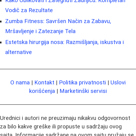
Kako Oblikovati i Zategnuti Zadnjicu: Kompletan
Vodič za Rezultate
Zumba Fitness: Savršen Način za Zabavu,
Mršavljenje i Zatezanje Tela
Estetska hirurgija nosa: Razmišljanja, iskustva i
alternative
O nama
|
Kontakt
|
Politika privatnosti
|
Uslovi
korišćenja
|
Marketinški servisi
Urednici i autori ne preuzimaju nikakvu odgovornost
za bilo kakve greške ili propuste u sadržaju ovog
sajta. Informacije sadržane na ovom sajtu pružaju se