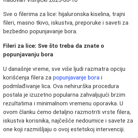
Sve o filerima za lice: hijaluronska kiselina, trajni
fileri, masno tkivo, iskustva, preporuke i saveti za
bezbedno popunjavanje bora.
Fileri za lice: Sve što treba da znate o
popunjavanju bora
U današnje vreme, sve više ljudi razmatra opciju
korišćenja filera za
popunjavanje bora
i
podmlađivanje lica. Ova nehirurška procedura
postala je izuzetno popularna zahvaljujući brzim
rezultatima i minimalnom vremenu oporavka. U
ovom članku ćemo detaljno razmotriti vrste filera,
iskustva korisnika, najčešće nedoumice i savete za
one koji razmišljaju o ovoj estetskoj intervenciji.