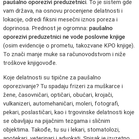
paušalno oporezivi preduzetnici
. To je sistem gde
vam država, na osnovu procenjene delatnosti i
lokacije, odredi fiksni mesečni iznos poreza i
doprinosa. Prednost je ogromna:
paušalno
oporezivi preduzetnici ne vode poslovne knjige
(osim evidencije o prometu, takozvane KPO knjige).
To znači manje muke sa računovodstvom i niže
troškove knjigovođe.
Koje delatnosti su tipične za paušalno
oporezivanje? Tu spadaju frizeri za muškarce i
žene, časovničari, optičari, obućari, krojači,
vulkanizeri, automehaničari, moleri, fotografi,
pekari, poslastičari, kao i trgovinske delatnosti koje
se obavljaju na pijačnim tezgama i sličnim
objektima. Takođe, tu su i lekari, stomatolozi,
apotekari, veterinari i advokati. Spisak je izuzetno