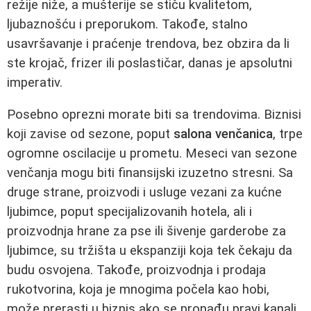
režije niže, a mušterije se stiču kvalitetom,
ljubaznošću i preporukom. Takođe, stalno
usavršavanje i praćenje trendova, bez obzira da li
ste krojač, frizer ili poslastičar, danas je apsolutni
imperativ.
Posebno oprezni morate biti sa trendovima. Biznisi
koji zavise od sezone, poput
salona venčanica
, trpe
ogromne oscilacije u prometu. Meseci van sezone
venčanja mogu biti finansijski izuzetno stresni. Sa
druge strane, proizvodi i usluge vezani za kućne
ljubimce, poput specijalizovanih hotela, ali i
proizvodnja hrane za pse ili šivenje garderobe za
ljubimce, su tržišta u ekspanziji koja tek čekaju da
budu osvojena. Takođe, proizvodnja i prodaja
rukotvorina, koja je mnogima počela kao hobi,
može prerasti u biznis ako se pronađu pravi kanali