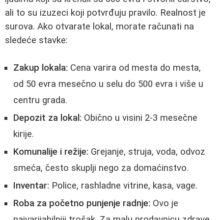
ali to su izuzeci koji potvrđuju pravilo. Realnost je
surova. Ako otvarate lokal, morate računati na
sledeće stavke:
Zakup lokala:
Cena varira od mesta do mesta,
od 50 evra mesečno u selu do 500 evra i više u
centru grada.
Depozit za lokal:
Obično u visini 2-3 mesečne
kirije.
Komunalije i režije:
Grejanje, struja, voda, odvoz
smeća, često skuplji nego za domaćinstvo.
Inventar:
Police, rashladne vitrine, kasa, vage.
Roba za početno punjenje radnje:
Ovo je
najvarijabilniji trošak. Za malu prodavnicu zdrave