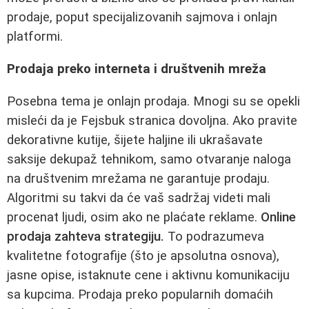
prodaje, poput specijalizovanih sajmova i onlajn
platformi.
Prodaja preko interneta i društvenih mreža
Posebna tema je onlajn prodaja. Mnogi su se opekli
misleći da je Fejsbuk stranica dovoljna. Ako pravite
dekorativne kutije, šijete haljine ili ukrašavate
saksije dekupaž tehnikom, samo otvaranje naloga
na društvenim mrežama ne garantuje prodaju.
Algoritmi su takvi da će vaš sadržaj videti mali
procenat ljudi, osim ako ne plaćate reklame.
Online
prodaja zahteva strategiju.
To podrazumeva
kvalitetne fotografije (što je apsolutna osnova),
jasne opise, istaknute cene i aktivnu komunikaciju
sa kupcima. Prodaja preko popularnih domaćih