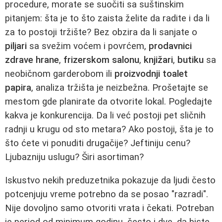
procedure, morate se suočiti sa suštinskim
pitanjem: šta je to što zaista želite da radite i da li
za to postoji tržište? Bez obzira da li sanjate o
piljari
sa svežim voćem i povrćem,
prodavnici
zdrave hrane
,
frizerskom salonu
,
knjižari
,
butiku
sa
neobičnom garderobom ili
proizvodnji toalet
papira
, analiza tržišta je neizbežna. Prošetajte se
mestom gde planirate da otvorite lokal. Pogledajte
kakva je konkurencija. Da li već postoji pet sličnih
radnji u krugu od sto metara? Ako postoji, šta je to
što ćete vi ponuditi drugačije? Jeftiniju cenu?
Ljubazniju uslugu? Širi asortiman?
Iskustvo nekih preduzetnika pokazuje da ljudi često
potcenjuju vreme potrebno da se posao "razradi".
Nije dovoljno samo otvoriti vrata i čekati. Potreban
je period od minimum godinu, često i dve, da biste