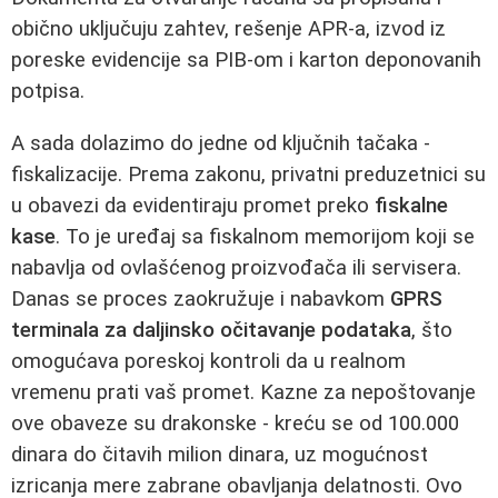
obično uključuju zahtev, rešenje APR-a, izvod iz
poreske evidencije sa PIB-om i karton deponovanih
potpisa.
A sada dolazimo do jedne od ključnih tačaka -
fiskalizacije. Prema zakonu, privatni preduzetnici su
u obavezi da evidentiraju promet preko
fiskalne
kase
. To je uređaj sa fiskalnom memorijom koji se
nabavlja od ovlašćenog proizvođača ili servisera.
Danas se proces zaokružuje i nabavkom
GPRS
terminala za daljinsko očitavanje podataka
, što
omogućava poreskoj kontroli da u realnom
vremenu prati vaš promet. Kazne za nepoštovanje
ove obaveze su drakonske - kreću se od 100.000
dinara do čitavih milion dinara, uz mogućnost
izricanja mere zabrane obavljanja delatnosti. Ovo