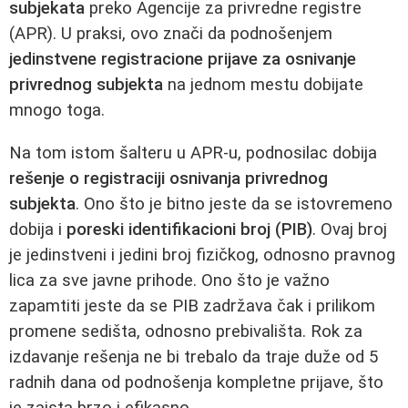
subjekata
preko Agencije za privredne registre
(APR). U praksi, ovo znači da podnošenjem
jedinstvene registracione prijave za osnivanje
privrednog subjekta
na jednom mestu dobijate
mnogo toga.
Na tom istom šalteru u APR-u, podnosilac dobija
rešenje o registraciji osnivanja privrednog
subjekta
. Ono što je bitno jeste da se istovremeno
dobija i
poreski identifikacioni broj (PIB)
. Ovaj broj
je jedinstveni i jedini broj fizičkog, odnosno pravnog
lica za sve javne prihode. Ono što je važno
zapamtiti jeste da se PIB zadržava čak i prilikom
promene sedišta, odnosno prebivališta. Rok za
izdavanje rešenja ne bi trebalo da traje duže od 5
radnih dana od podnošenja kompletne prijave, što
je zaista brzo i efikasno.