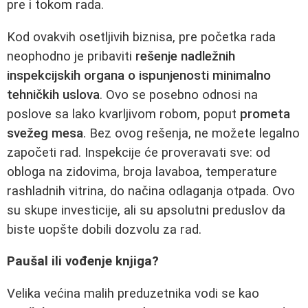
pre i tokom rada.
Kod ovakvih osetljivih biznisa, pre početka rada
neophodno je pribaviti
rešenje nadležnih
inspekcijskih organa o ispunjenosti minimalno
tehničkih uslova
. Ovo se posebno odnosi na
poslove sa lako kvarljivom robom, poput
prometa
svežeg mesa
. Bez ovog rešenja, ne možete legalno
započeti rad. Inspekcije će proveravati sve: od
obloga na zidovima, broja lavaboa, temperature
rashladnih vitrina, do načina odlaganja otpada. Ovo
su skupe investicije, ali su apsolutni preduslov da
biste uopšte dobili dozvolu za rad.
Paušal ili vođenje knjiga?
Velika većina malih preduzetnika vodi se kao