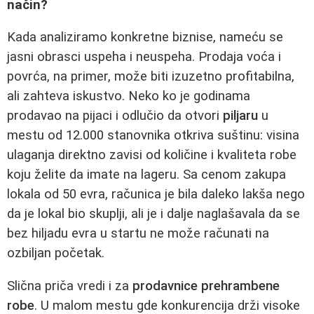
način?
Kada analiziramo konkretne biznise, nameću se
jasni obrasci uspeha i neuspeha. Prodaja voća i
povrća, na primer, može biti izuzetno profitabilna,
ali zahteva iskustvo. Neko ko je godinama
prodavao na pijaci i odlučio da otvori
piljaru
u
mestu od 12.000 stanovnika otkriva suštinu: visina
ulaganja direktno zavisi od količine i kvaliteta robe
koju želite da imate na lageru. Sa cenom zakupa
lokala od 50 evra, računica je bila daleko lakša nego
da je lokal bio skuplji, ali je i dalje naglašavala da se
bez hiljadu evra u startu ne može računati na
ozbiljan početak.
Slična priča vredi i za
prodavnice prehrambene
robe
. U malom mestu gde konkurencija drži visoke