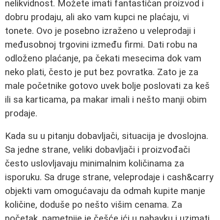
nelikvidnost. Možete imati fantastičan proizvod i
dobru prodaju, ali ako vam kupci ne plaćaju, vi
tonete. Ovo je posebno izraženo u veleprodaji i
međusobnoj trgovini između firmi. Dati robu na
odloženo plaćanje, pa čekati mesecima dok vam
neko plati, često je put bez povratka. Zato je za
male početnike gotovo uvek bolje poslovati za keš
ili sa karticama, pa makar imali i nešto manji obim
prodaje.
Kada su u pitanju dobavljači, situacija je dvoslojna.
Sa jedne strane, veliki dobavljači i proizvođači
često uslovljavaju minimalnim količinama za
isporuku. Sa druge strane, veleprodaje i cash&carry
objekti vam omogućavaju da odmah kupite manje
količine, doduše po nešto višim cenama. Za
početak, pametnije je češće ići u nabavku i uzimati