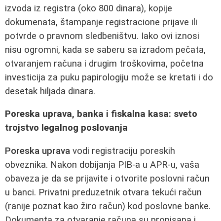
izvoda iz registra (oko 800 dinara), kopije
dokumenata, štampanje registracione prijave ili
potvrde o pravnom sledbeništvu. Iako ovi iznosi
nisu ogromni, kada se saberu sa izradom pečata,
otvaranjem računa i drugim troškovima, početna
investicija za puku papirologiju može se kretati i do
desetak hiljada dinara.
Poreska uprava, banka i fiskalna kasa: sveto
trojstvo legalnog poslovanja
Poreska uprava
vodi registraciju poreskih
obveznika. Nakon dobijanja PIB-a u APR-u, vaša
obaveza je da se prijavite i otvorite poslovni račun
u banci. Privatni preduzetnik otvara tekući račun
(ranije poznat kao žiro račun) kod poslovne banke.
Dokumenta za otvaranje računa su propisana i