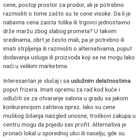
cene, postoji prostor za prodor, ali je potrebno
razmisliti o tome zašto su te cene visoke. Da li je
nabavna cena zaista tolika ili trgovci jednostavno
drže maržu zbog slabog prometa? U takvim
sredinama, obrt je često mali, pa je potrebno ili
imati strpljenja ili razmisliti o alternativama, poput
dodavanja usluga ili proizvoda koji se ne mogu lako
naći u velikim marketima.
Interesantan je slučaj i sa
uslužnim delatnostima
poput frizera. Imati opremu za rad kod kuće i
odlučiti se za otvaranje salona u gradu sa jakom
konkurencijom zahteva oprez. Iako su cene
muškog šišanja naizgled unosne, troškovi zakupa u
centru mogu da pojedu sav profit. Alternativa je
pronaći lokal u sporednoj ulici ili naselju, gde su