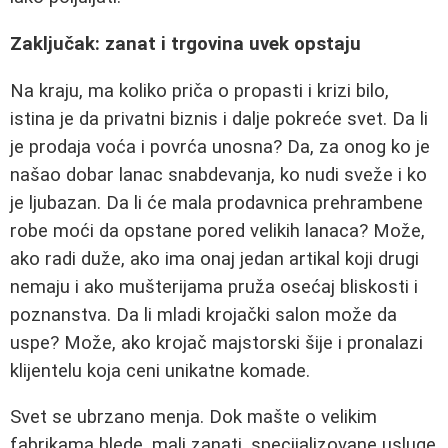
Zaključak: zanat i trgovina uvek opstaju
Na kraju, ma koliko priča o propasti i krizi bilo,
istina je da privatni biznis i dalje pokreće svet. Da li
je prodaja voća i povrća unosna? Da, za onog ko je
našao dobar lanac snabdevanja, ko nudi sveže i ko
je ljubazan. Da li će mala prodavnica prehrambene
robe moći da opstane pored velikih lanaca? Može,
ako radi duže, ako ima onaj jedan artikal koji drugi
nemaju i ako mušterijama pruža osećaj bliskosti i
poznanstva. Da li mladi krojački salon može da
uspe? Može, ako krojač majstorski šije i pronalazi
klijentelu koja ceni unikatne komade.
Svet se ubrzano menja. Dok mašte o velikim
fabrikama blede, mali zanati, specijalizovane usluge