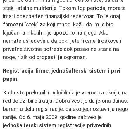
stekli stalne mušterije. Tokom tog perioda, morate
imati obezbeđen finansijski rezervoar. To je onaj
famozni "stek" za koji mnogi kažu da im je bio
ključan, a niko ih nije upozorio na njega. Ako
nemate ušteđevinu da pokrijete fiksne troškove i
privatne životne potrebe dok posao ne stane na
noge, rizik od propasti je ogroman.
Registracija firme: jednošalterski sistem i prvi
papiri
Kada ste prelomili i odlučili da je vreme za akciju, na
red dolazi birokratija. Dobra vest je da je ona danas,
barem u delu registracije, daleko jednostavnija nego
ranije. Od 6. maja 2009. godine zaživeo je
jednošalterski sistem registracije privrednih