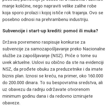
manje količine, nego napraviti velike zalihe robe
koja sporo prolazi i kojoj ističe rok trajanja. Ovo se
posebno odnosi na prehrambenu industriju.
Subvencije i start-up krediti: pomoć ili muka?
Država povremeno raspisuje konkurse za
subvencije za samozapošljavanje preko Nacionalne
službe za zapošljavanje (NSZ). Priče o tome su
uvek aktuelne. Uslovi su obično da ste na evidenciji
NSZ, da prođete obuku za preduzetnike i da imate
biznis plan. Iznosi se kreću, na primer, oko 160.000
do 200.000 dinara. To su bespovratna sredstva, ali
uz obavezu da radnju održavate otvorenom
minimum godinu dana i da redovno izmirujete
obaveze.