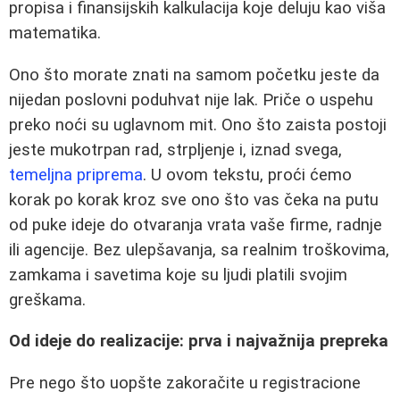
propisa i finansijskih kalkulacija koje deluju kao viša
matematika.
Ono što morate znati na samom početku jeste da
nijedan poslovni poduhvat nije lak. Priče o uspehu
preko noći su uglavnom mit. Ono što zaista postoji
jeste mukotrpan rad, strpljenje i, iznad svega,
temeljna priprema
. U ovom tekstu, proći ćemo
korak po korak kroz sve ono što vas čeka na putu
od puke ideje do otvaranja vrata vaše firme, radnje
ili agencije. Bez ulepšavanja, sa realnim troškovima,
zamkama i savetima koje su ljudi platili svojim
greškama.
Od ideje do realizacije: prva i najvažnija prepreka
Pre nego što uopšte zakoračite u registracione