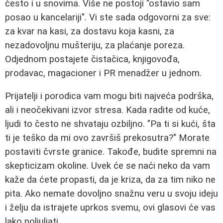
često i u snovima. Više ne postoji "ostavio sam
posao u kancelariji". Vi ste sada odgovorni za sve:
za kvar na kasi, za dostavu koja kasni, za
nezadovoljnu mušteriju, za plaćanje poreza.
Odjednom postajete čistačica, knjigovođa,
prodavac, magacioner i PR menadžer u jednom.
Prijatelji i porodica vam mogu biti najveća podrška,
ali i neočekivani izvor stresa. Kada radite od kuće,
ljudi to često ne shvataju ozbiljno. "Pa ti si kući, šta
ti je teško da mi ovo završiš prekosutra?" Morate
postaviti čvrste granice. Takođe, budite spremni na
skepticizam okoline. Uvek će se naći neko da vam
kaže da ćete propasti, da je kriza, da za tim niko ne
pita. Ako nemate dovoljno snažnu veru u svoju ideju
i želju da istrajete uprkos svemu, ovi glasovi će vas
lako poljuljati.