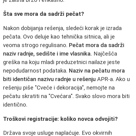
Šta sve mora da sadrži pečat?
Nakon dobijanja rešenja, sledeći korak je izrada
pečata. Ovo deluje kao tehnička sitnica, ali je
veoma strogo regulisano.
Pečat mora da sadrži
naziv radnje, sedište i ime vlasnika.
Najčešća
greška na koju mladi preduzetnici nailaze jeste
nepodudarnost podataka.
Naziv na pečatu mora
biti identičan nazivu radnje u rešenju
APR-a. Ako u
rešenju piše "Cveće i dekoracija", nemojte na
pečatu skratiti na "Cvećara". Svako slovo mora biti
identično.
Troškovi registracije: koliko novca odvojiti?
Država svoje usluge naplaćuje. Evo okvirnih