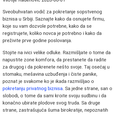
Sveobuhvatan vodič za pokretanje sopstvenog
biznisa u Srbiji. Saznajte kako da osnujete firmu,
koje su vam dozvole potrebne, kako da se
registrujete, koliko novca je potrebno i kako da
preživite prve godine poslovanja.
Stojite na ivici velike odluke. Razmišljate o tome da
napustite zone komfora, da prestanete da radite
za drugog i da pokrenete nešto svoje. Taj osećaj u
stomaku, mešavina uzbuđenja i čiste panike,
poznat je svakome ko je ikada razmišljao o
pokretanju privatnog biznisa
. Sa jedne strane, san o
slobodi, o tome da sami kroite svoju sudbinu i da
konačno ubirate plodove svog truda. Sa druge
strane, zastrašujuća šuma birokratije, nepoznatih