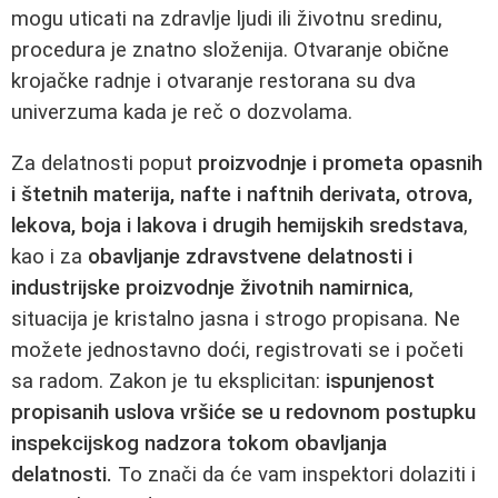
mogu uticati na zdravlje ljudi ili životnu sredinu,
procedura je znatno složenija. Otvaranje obične
krojačke radnje i otvaranje restorana su dva
univerzuma kada je reč o dozvolama.
Za delatnosti poput
proizvodnje i prometa opasnih
i štetnih materija, nafte i naftnih derivata, otrova,
lekova, boja i lakova i drugih hemijskih sredstava
,
kao i za
obavljanje zdravstvene delatnosti i
industrijske proizvodnje životnih namirnica
,
situacija je kristalno jasna i strogo propisana. Ne
možete jednostavno doći, registrovati se i početi
sa radom. Zakon je tu eksplicitan:
ispunjenost
propisanih uslova vršiće se u redovnom postupku
inspekcijskog nadzora tokom obavljanja
delatnosti.
To znači da će vam inspektori dolaziti i