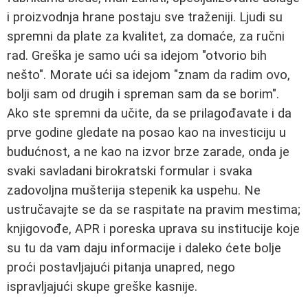
i proizvodnja hrane postaju sve traženiji. Ljudi su
spremni da plate za kvalitet, za domaće, za ručni
rad. Greška je samo ući sa idejom "otvorio bih
nešto". Morate ući sa idejom "znam da radim ovo,
bolji sam od drugih i spreman sam da se borim".
Ako ste spremni da učite, da se prilagođavate i da
prve godine gledate na posao kao na investiciju u
budućnost, a ne kao na izvor brze zarade, onda je
svaki savladani birokratski formular i svaka
zadovoljna mušterija stepenik ka uspehu. Ne
ustručavajte se da se raspitate na pravim mestima;
knjigovođe, APR i poreska uprava su institucije koje
su tu da vam daju informacije i daleko ćete bolje
proći postavljajući pitanja unapred, nego
ispravljajući skupe greške kasnije.