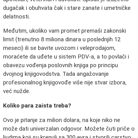
dugačak i obuhvata čak i stare zanate i umetničke
delatnosti.
Međutim, ukoliko vam promet premaši zakonski
limit (trenutno 8 miliona dinara u poslednjih 12
meseci) ili se bavite uvozom i veleprodajom,
moraćete da uđete u sistem PDV-a, a to povlači i
obavezu vođenja poslovnih knjiga po principu
dvojnog knjigovodstva. Tada angažovanje
profesionalnog knjigovođe više nije stvar izbora,
već nužde.
Koliko para zaista treba?
Ovo je pitanje za milion dolara, na koje niko ne
može dati univerzalan odgovor. Možete čuti priče o
ljudima koji su krenuli sa 300 evra i stvorili carstvo,