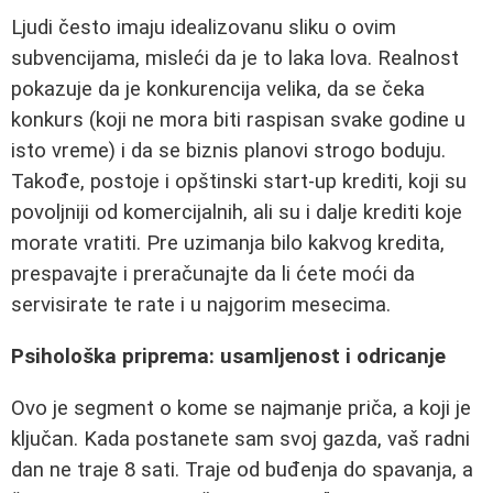
Ljudi često imaju idealizovanu sliku o ovim
subvencijama, misleći da je to laka lova. Realnost
pokazuje da je konkurencija velika, da se čeka
konkurs (koji ne mora biti raspisan svake godine u
isto vreme) i da se biznis planovi strogo boduju.
Takođe, postoje i opštinski start-up krediti, koji su
povoljniji od komercijalnih, ali su i dalje krediti koje
morate vratiti. Pre uzimanja bilo kakvog kredita,
prespavajte i preračunajte da li ćete moći da
servisirate te rate i u najgorim mesecima.
Psihološka priprema: usamljenost i odricanje
Ovo je segment o kome se najmanje priča, a koji je
ključan. Kada postanete sam svoj gazda, vaš radni
dan ne traje 8 sati. Traje od buđenja do spavanja, a