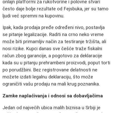
onlajn platformi za rukotvorine i polovne stvari
često daje bolje rezultate od Fejsbuka, jer su tamo
ljudi već spremni na kupovinu.
Ipak, kada prodaja pređe određeni nivo, postavlja
se pitanje legalizacije. Raditi na crno neko vreme
može biti primamljiv način za testiranje tržišta, ali
nosi rizike. Kupci danas sve češće traže fiskalni
račun zbog garancije, a pogotovo za deklaracije
kada su u pitanju prehrambeni proizvodi, poput torti
po porudžbini. Bez registrovane delatnosti ne
možete izdati legalnu deklaraciju, što može
ograničiti vašu prodaju na mali krug poznanika.
Zamke naplaćivanja i odnosi sa dobavljačima
Jedan od najvećih ubica malih biznisa u Srbiji je