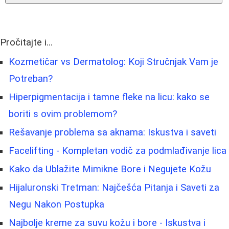
Pročitajte i...
Kozmetičar vs Dermatolog: Koji Stručnjak Vam je
Potreban?
Hiperpigmentacija i tamne fleke na licu: kako se
boriti s ovim problemom?
Rešavanje problema sa aknama: Iskustva i saveti
Facelifting - Kompletan vodič za podmlađivanje lica
Kako da Ublažite Mimikne Bore i Negujete Kožu
Hijaluronski Tretman: Najčešća Pitanja i Saveti za
Negu Nakon Postupka
Najbolje kreme za suvu kožu i bore - Iskustva i