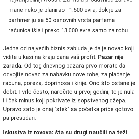
hrane neko je planirao i 1.500 evra, dok je za
parfimeriju sa 50 osnovnih vrsta parfema
računica išla i preko 13.000 evra samo za robu.
Jedna od najvećih biznis zabluda je da je novac koji
vidite u kasi na kraju dana vaš profit.
Pazar nije
zarada.
Od tog dnevnog pazara prvo morate da
odvojite novac za nabavku nove robe, za plaćanje
računa, poreza, doprinosa i kirije. Ono što ostane je
dobit. I vrlo često, naročito u prvoj godini, to je nula
ili čak minus koji pokrivate iz sopstvenog džepa.
Upravo zato je onaj "stek" sa početka priče gotovo
pa presudan.
Iskustva iz rovova: šta su drugi naučili na teži