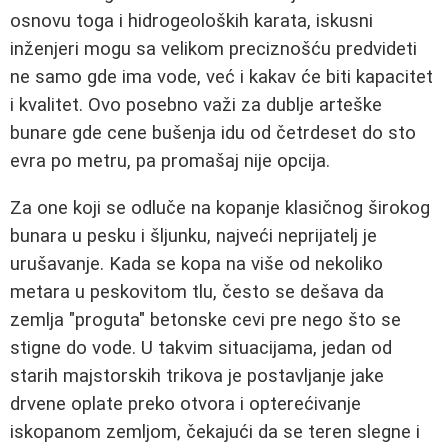
osnovu toga i hidrogeoloških karata, iskusni
inženjeri mogu sa velikom preciznošću predvideti
ne samo gde ima vode, već i kakav će biti kapacitet
i kvalitet. Ovo posebno važi za dublje arteške
bunare gde cene bušenja idu od četrdeset do sto
evra po metru, pa promašaj nije opcija.
Za one koji se odluče na kopanje klasičnog širokog
bunara u pesku i šljunku, najveći neprijatelj je
urušavanje. Kada se kopa na više od nekoliko
metara u peskovitom tlu, često se dešava da
zemlja "proguta" betonske cevi pre nego što se
stigne do vode. U takvim situacijama, jedan od
starih majstorskih trikova je postavljanje jake
drvene oplate preko otvora i opterećivanje
iskopanom zemljom, čekajući da se teren slegne i