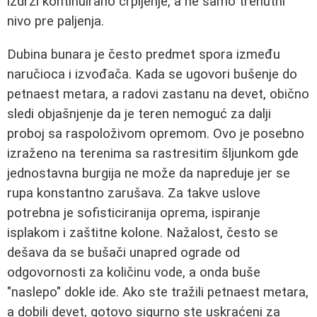
izdrži kontinuirano crpljenje, a ne samo trenutni
nivo pre paljenja.
Dubina bunara je često predmet spora između
naručioca i izvođača. Kada se ugovori bušenje do
petnaest metara, a radovi zastanu na devet, obično
sledi objašnjenje da je teren nemoguć za dalji
proboj sa raspoloživom opremom. Ovo je posebno
izraženo na terenima sa rastresitim šljunkom gde
jednostavna burgija ne može da napreduje jer se
rupa konstantno zarušava. Za takve uslove
potrebna je sofisticiranija oprema, ispiranje
isplakom i zaštitne kolone. Nažalost, često se
dešava da se bušači unapred ograde od
odgovornosti za količinu vode, a onda buše
"naslepo" dokle ide. Ako ste tražili petnaest metara,
a dobili devet, gotovo sigurno ste uskraćeni za