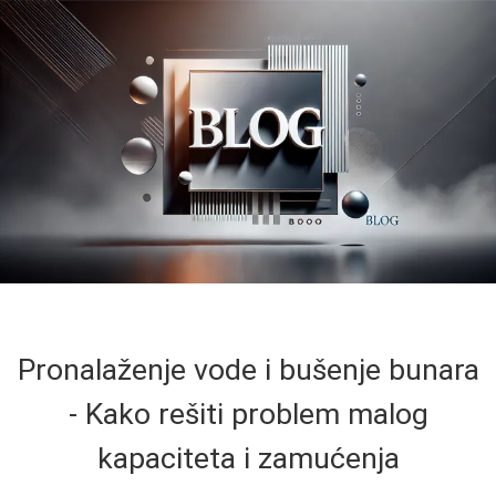
Pronalaženje vode i bušenje bunara
- Kako rešiti problem malog
kapaciteta i zamućenja