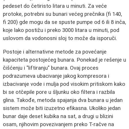
pedeset do četiristo litara u minuti. Za veće
protoke, potrebni su bunari većeg prečnika (fi 140,
fi 200) gde mogu da se spuste pumpe od 6 ili 8 inča,
koje lako postižu i preko 3000 litara u minuti, pod
uslovom da vodonosni sloj to može da isporuči.
Postoje i alternativne metode za povećanje
kapaciteta postojećeg bunara. Ponekad je rešenje u
čišćenju i "liftiranju" bunara. Ovaj proces
podrazumeva ubacivanje jakog kompresora i
izbacivanje vode i mulja pod visokim pritiskom kako
bi se otčepile pore u šljunku oko filtera i razbila
glina. Takođe, metoda spajanja dva bunara u jedan
sistem može biti izuzetno efikasna. Ukoliko jedan
bunar daje deset kubika na sat, a drugi u blizini
osam, njihovim povezivanjem preko T-račve na