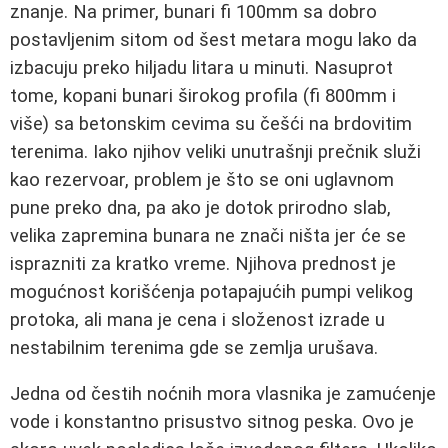
znanje. Na primer, bunari fi 100mm sa dobro
postavljenim sitom od šest metara mogu lako da
izbacuju preko hiljadu litara u minuti. Nasuprot
tome, kopani bunari širokog profila (fi 800mm i
više) sa betonskim cevima su češći na brdovitim
terenima. Iako njihov veliki unutrašnji prečnik služi
kao rezervoar, problem je što se oni uglavnom
pune preko dna, pa ako je dotok prirodno slab,
velika zapremina bunara ne znači ništa jer će se
isprazniti za kratko vreme. Njihova prednost je
mogućnost korišćenja potapajućih pumpi velikog
protoka, ali mana je cena i složenost izrade u
nestabilnim terenima gde se zemlja urušava.
Jedna od čestih noćnih mora vlasnika je zamućenje
vode i konstantno prisustvo sitnog peska. Ovo je