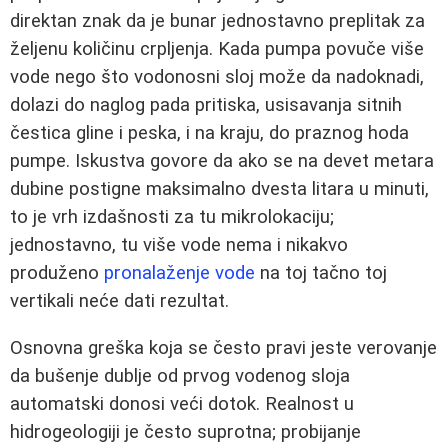
direktan znak da je bunar jednostavno preplitak za
željenu količinu crpljenja. Kada pumpa povuče više
vode nego što vodonosni sloj može da nadoknadi,
dolazi do naglog pada pritiska, usisavanja sitnih
čestica gline i peska, i na kraju, do praznog hoda
pumpe. Iskustva govore da ako se na devet metara
dubine postigne maksimalno dvesta litara u minuti,
to je vrh izdašnosti za tu mikrolokaciju;
jednostavno, tu više vode nema i nikakvo
produženo
pronalaženje vode
na toj tačno toj
vertikali neće dati rezultat.
Osnovna greška koja se često pravi jeste verovanje
da bušenje dublje od prvog vodenog sloja
automatski donosi veći dotok. Realnost u
hidrogeologiji je često suprotna; probijanje