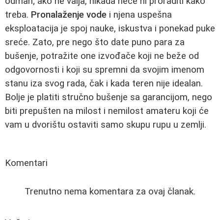
odmah; ako ne valja, nikada neće ni proraditi kako
treba.
Pronalaženje vode
i njena uspešna
eksploatacija je spoj nauke, iskustva i ponekad puke
sreće. Zato, pre nego što date puno para za
bušenje, potražite one izvođače koji ne beže od
odgovornosti i koji su spremni da svojim imenom
stanu iza svog rada, čak i kada teren nije idealan.
Bolje je platiti stručno bušenje sa garancijom, nego
biti prepušten na milost i nemilost amateru koji će
vam u dvorištu ostaviti samo skupu rupu u zemlji.
Komentari
Trenutno nema komentara za ovaj članak.