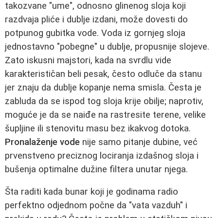
takozvane "ume", odnosno glinenog sloja koji
razdvaja pliće i dublje izdani, može dovesti do
potpunog gubitka vode. Voda iz gornjeg sloja
jednostavno "pobegne" u dublje, propusnije slojeve.
Zato iskusni majstori, kada na svrdlu vide
karakterističan beli pesak, često odluče da stanu
jer znaju da dublje kopanje nema smisla. Česta je
zabluda da se ispod tog sloja krije obilje; naprotiv,
moguće je da se naiđe na rastresite terene, velike
šupljine ili stenovitu masu bez ikakvog dotoka.
Pronalaženje vode
nije samo pitanje dubine, već
prvenstveno preciznog lociranja izdašnog sloja i
bušenja optimalne dužine filtera unutar njega.
Šta raditi kada bunar koji je godinama radio
perfektno odjednom počne da "vata vazduh" i