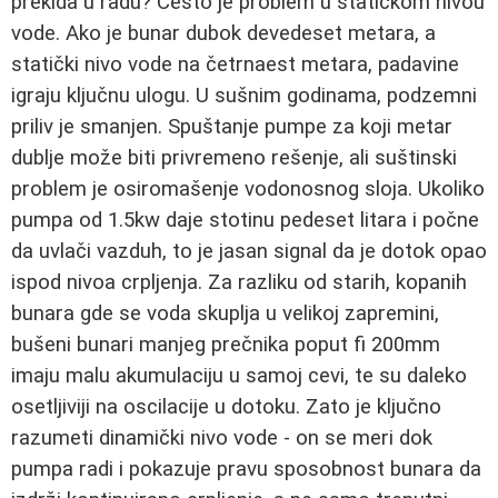
prekida u radu? Često je problem u statičkom nivou
vode. Ako je bunar dubok devedeset metara, a
statički nivo vode na četrnaest metara, padavine
igraju ključnu ulogu. U sušnim godinama, podzemni
priliv je smanjen. Spuštanje pumpe za koji metar
dublje može biti privremeno rešenje, ali suštinski
problem je osiromašenje vodonosnog sloja. Ukoliko
pumpa od 1.5kw daje stotinu pedeset litara i počne
da uvlači vazduh, to je jasan signal da je dotok opao
ispod nivoa crpljenja. Za razliku od starih, kopanih
bunara gde se voda skuplja u velikoj zapremini,
bušeni bunari manjeg prečnika poput fi 200mm
imaju malu akumulaciju u samoj cevi, te su daleko
osetljiviji na oscilacije u dotoku. Zato je ključno
razumeti dinamički nivo vode - on se meri dok
pumpa radi i pokazuje pravu sposobnost bunara da