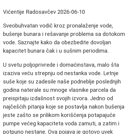
Vićentije Radosavčev
2026-06-10
Sveobuhvatan vodič kroz pronalaženje vode,
bušenje bunara i rešavanje problema sa dotokom
vode. Saznajte kako da obezbedite dovoljan
kapacitet bunara čak i u sušnim periodima.
U svetu poljoprivrede i domaćinstava, malo šta
izaziva veću strepnju od nestanka vode. Letnje
suše koje su zadesile naše podneblje poslednjih
godina naterale su mnoge vlasnike parcela da
preispitaju izdašnost svojih izvora. Jedno od
najčešćih pitanja koje se postavlja nakon bušenja
jeste zašto se prilikom korišćenja potapajuće
pumpe većeg kapaciteta voda zamuti, a zatim i
potpuno nestane. Ova pojava je gotovo uvek