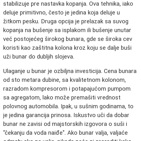
stabilizuje pre nastavka kopanja. Ova tehnika, iako
deluje primitivno, često je jedina koja deluje u
žitkom pesku. Druga opcija je prelazak sa suvog
kopanja na bušenje sa isplakom ili bušenje unutar
već postojećeg širokog bunara, gde se široka cev
koristi kao zaštitna kolona kroz koju se dalje buši
uži bunar do dubljih slojeva.
Ulaganje u bunar je ozbiljna investicija. Cena bunara
od sto metara dubine, sa kvalitetnom kolonom,
razradom kompresorom i potapajućom pumpom
sa agregatom, lako može premašiti vrednost
polovnog automobila. Ipak, u sušnim godinama, to
je jedina garancija prinosa. Iskustvo uči da dobar
bunar ne zavisi od majstorskih izgovora o suši i
"čekanju da voda naiđe". Ako bunar valja, valjaće