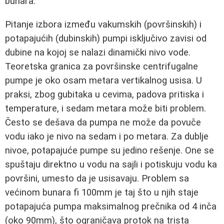
bunara.
Pitanje izbora između vakumskih (površinskih) i
potapajućih (dubinskih) pumpi isključivo zavisi od
dubine na kojoj se nalazi dinamički nivo vode.
Teoretska granica za površinske centrifugalne
pumpe je oko osam metara vertikalnog usisa. U
praksi, zbog gubitaka u cevima, padova pritiska i
temperature, i sedam metara može biti problem.
Često se dešava da pumpa ne može da povuče
vodu iako je nivo na sedam i po metara. Za dublje
nivoe, potapajuće pumpe su jedino rešenje. One se
spuštaju direktno u vodu na sajli i potiskuju vodu ka
površini, umesto da je usisavaju. Problem sa
većinom bunara fi 100mm je taj što u njih staje
potapajuća pumpa maksimalnog prečnika od 4 inča
(oko 90mm), što ograničava protok na trista