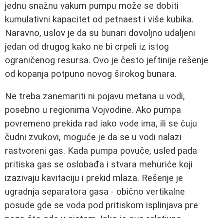
jednu snažnu vakum pumpu može se dobiti
kumulativni kapacitet od petnaest i više kubika.
Naravno, uslov je da su bunari dovoljno udaljeni
jedan od drugog kako ne bi crpeli iz istog
ograničenog resursa. Ovo je često jeftinije rešenje
od kopanja potpuno novog širokog bunara.
Ne treba zanemariti ni pojavu metana u vodi,
posebno u regionima Vojvodine. Ako pumpa
povremeno prekida rad iako vode ima, ili se čuju
čudni zvukovi, moguće je da se u vodi nalazi
rastvoreni gas. Kada pumpa povuče, usled pada
pritiska gas se oslobađa i stvara mehuriće koji
izazivaju kavitaciju i prekid mlaza. Rešenje je
ugradnja separatora gasa - obično vertikalne
posude gde se voda pod pritiskom isplinjava pre