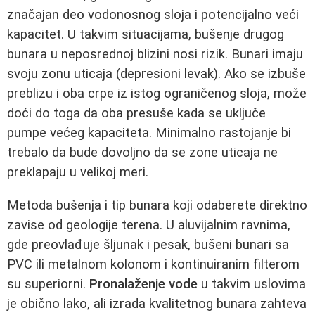
značajan deo vodonosnog sloja i potencijalno veći
kapacitet. U takvim situacijama, bušenje drugog
bunara u neposrednoj blizini nosi rizik. Bunari imaju
svoju zonu uticaja (depresioni levak). Ako se izbuše
preblizu i oba crpe iz istog ograničenog sloja, može
doći do toga da oba presuše kada se uključe
pumpe većeg kapaciteta. Minimalno rastojanje bi
trebalo da bude dovoljno da se zone uticaja ne
preklapaju u velikoj meri.
Metoda bušenja i tip bunara koji odaberete direktno
zavise od geologije terena. U aluvijalnim ravnima,
gde preovlađuje šljunak i pesak, bušeni bunari sa
PVC ili metalnom kolonom i kontinuiranim filterom
su superiorni.
Pronalaženje vode
u takvim uslovima
je obično lako, ali izrada kvalitetnog bunara zahteva