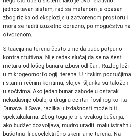
nego što ode u sistem. Iako je ovo relativno
jednostavan sistem, rad sa metanom je opasan
zbog rizika od eksplozije u zatvorenom prostoru i
mora se raditi izuzetno oprezno, po mogućstvu na
otvorenom.
Situacija na terenu često ume da bude potpuno
kontraintuitivna. Nije redak slučaj da se na šest
metara od lošeg bunara izbuši odličan. Razlog leži
u mikrogeomorfologiji terena. U ritskim područjima
i starim rečnim koritima, slojevi šljunka su taloženi
u sočivima. Ako jedan bunar zabode u ostatak
nekadašnje obale, a drugi u centar fosilnog korita
Dunava ili Save, razlika u izdašnosti može biti
spektakularna. Zbog toga je pre svakog bušenja,
ako budžet dozvoljava, mudro uraditi malu istražnu
bušotinu ili geoelektrično skeniranje terena. Na