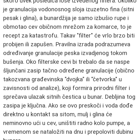
skoro uvek posledica loše izvedenog filtera. Ukoliko
je granulacija vodonosnog sloja izuzetno fina (sitni
pesak i glina), a bunardžija je samo izbušio rupe i
obmotao cev običnom mrežom za komarce, to je
recept za katastrofu. Takav "filter" će vrlo brzo biti
probijen ili zapušen. Pravilna izrada podrazumeva
određivanje granulacije peska izvadjenog tokom
bušenja. Oko filterske cevi bi trebalo da se naspe
šljunčani zasip tačno određene granulacije (obično
takozvana građevinska "dvojka" ili "četvorka" u
zavisnosti od analize), koji formira prirodni filter i
sprečava ulazak sitnih čestica u bunar. Debljina tog
zasipa je ključna. Ako se ovo preskoči i voda dođe
direktno u kontakt sa sitom, mulj i glina će
neminovno ući u cev, uništiti radno kolo pumpe, a
vremenom se nataložiti na dnu i prepoloviti dubinu