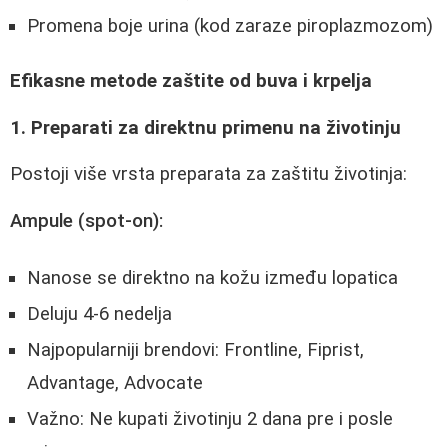
Promena boje urina (kod zaraze piroplazmozom)
Efikasne metode zaštite od buva i krpelja
1. Preparati za direktnu primenu na životinju
Postoji više vrsta preparata za zaštitu životinja:
Ampule (spot-on):
Nanose se direktno na kožu između lopatica
Deluju 4-6 nedelja
Najpopularniji brendovi: Frontline, Fiprist,
Advantage, Advocate
Važno: Ne kupati životinju 2 dana pre i posle