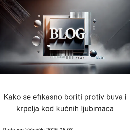
Kako se efikasno boriti protiv buva i
krpelja kod kućnih ljubimaca
Radovan Višnjički
2025-06-08