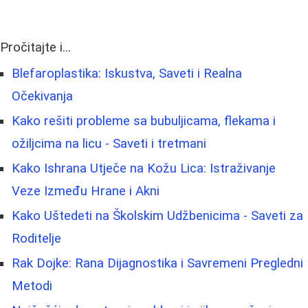
Pročitajte i...
Blefaroplastika: Iskustva, Saveti i Realna
Očekivanja
Kako rešiti probleme sa bubuljicama, flekama i
ožiljcima na licu - Saveti i tretmani
Kako Ishrana Utječe na Kožu Lica: Istraživanje
Veze Između Hrane i Akni
Kako Uštedeti na Školskim Udžbenicima - Saveti za
Roditelje
Rak Dojke: Rana Dijagnostika i Savremeni Pregledni
Metodi