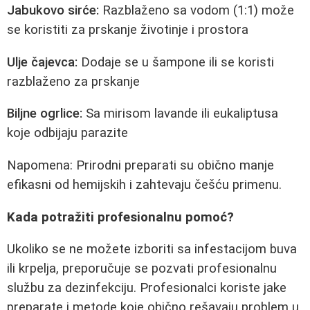
Jabukovo sirće:
Razblaženo sa vodom (1:1) može
se koristiti za prskanje životinje i prostora
Ulje čajevca:
Dodaje se u šampone ili se koristi
razblaženo za prskanje
Biljne ogrlice:
Sa mirisom lavande ili eukaliptusa
koje odbijaju parazite
Napomena: Prirodni preparati su obično manje
efikasni od hemijskih i zahtevaju češću primenu.
Kada potražiti profesionalnu pomoć?
Ukoliko se ne možete izboriti sa infestacijom buva
ili krpelja, preporučuje se pozvati profesionalnu
službu za dezinfekciju. Profesionalci koriste jake
preparate i metode koje obično rešavaju problem u