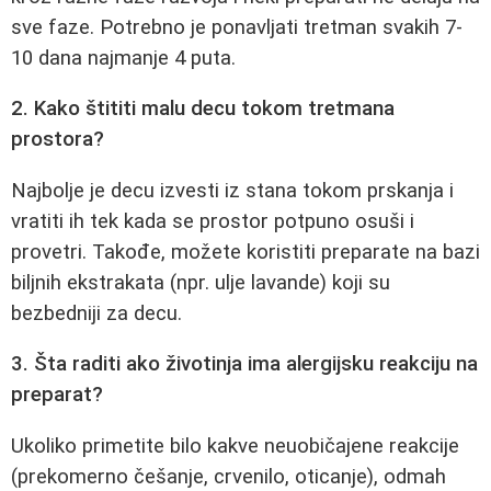
sve faze. Potrebno je ponavljati tretman svakih 7-
10 dana najmanje 4 puta.
2. Kako štititi malu decu tokom tretmana
prostora?
Najbolje je decu izvesti iz stana tokom prskanja i
vratiti ih tek kada se prostor potpuno osuši i
provetri. Takođe, možete koristiti preparate na bazi
biljnih ekstrakata (npr. ulje lavande) koji su
bezbedniji za decu.
3. Šta raditi ako životinja ima alergijsku reakciju na
preparat?
Ukoliko primetite bilo kakve neuobičajene reakcije
(prekomerno češanje, crvenilo, oticanje), odmah