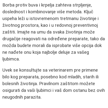
Borba protiv buva i krpelja zahteva strpljenje,
doslednost i kombinovanje više metoda. Ključ
uspeha leži u istovremenom tretmanu životinje i
životnog prostora, kao i u redovnoj preventivnoj
zaštiti. Imajte na umu da svaka životinja može
drugačije reagovati na određene preparate, tako da
možda budete morali da isprobate više opcija dok
ne nađete onu koja najbolje deluje za vašeg
ljubimca.
Uvek se konsultujte sa veterinarem pre primene
bilo kog preparata, posebno kod mladih, starih ili
bolesnih životinja. Pravilnom zaštitom možete
osigurati da vaši ljubimci i vaš dom ostanu bez ovih
neugodnih parazita.