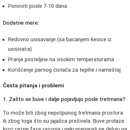
Ponoviti posle 7-10 dana
Dodatne mere:
Redovno usisavanje (sa bacanjem kesice iz
usisivača)
Pranje posteljine na visokim temperaturama
Korišćenje parnog čistača za tepihe i nameštaj
Česta pitanja i problemi
1. Zašto se buve i dalje pojavljuju posle tretmana?
To može biti zbog nepotpunog tretmana prostora
ili zbog toga što su jajašca preživela. Buve prolaze
kroz razne faze razvoja i neki preparati ne deluju na