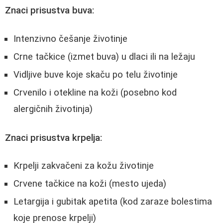
Znaci prisustva buva:
Intenzivno češanje životinje
Crne tačkice (izmet buva) u dlaci ili na ležaju
Vidljive buve koje skaču po telu životinje
Crvenilo i otekline na koži (posebno kod
alergičnih životinja)
Znaci prisustva krpelja:
Krpelji zakvačeni za kožu životinje
Crvene tačkice na koži (mesto ujeda)
Letargija i gubitak apetita (kod zaraze bolestima
koje prenose krpelji)