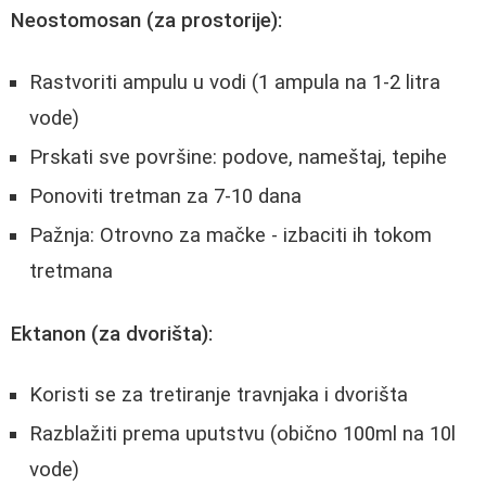
Neostomosan (za prostorije):
Rastvoriti ampulu u vodi (1 ampula na 1-2 litra
vode)
Prskati sve površine: podove, nameštaj, tepihe
Ponoviti tretman za 7-10 dana
Pažnja: Otrovno za mačke - izbaciti ih tokom
tretmana
Ektanon (za dvorišta):
Koristi se za tretiranje travnjaka i dvorišta
Razblažiti prema uputstvu (obično 100ml na 10l
vode)