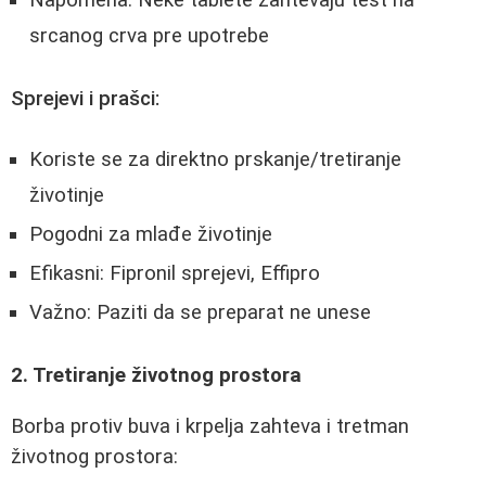
Napomena: Neke tablete zahtevaju test na
srcanog crva pre upotrebe
Sprejevi i prašci:
Koriste se za direktno prskanje/tretiranje
životinje
Pogodni za mlađe životinje
Efikasni: Fipronil sprejevi, Effipro
Važno: Paziti da se preparat ne unese
2. Tretiranje životnog prostora
Borba protiv buva i krpelja zahteva i tretman
životnog prostora: