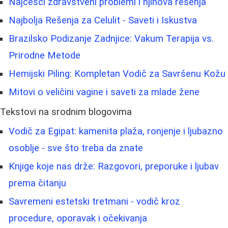
Najčešći zdravstveni problemi i njihova rešenja
Najbolja Rešenja za Celulit - Saveti i Iskustva
Brazilsko Podizanje Zadnjice: Vakum Terapija vs.
Prirodne Metode
Hemijski Piling: Kompletan Vodič za Savršenu Kožu
Mitovi o veličini vagine i saveti za mlade žene
Tekstovi na srodnim blogovima
Vodič za Egipat: kamenita plaža, ronjenje i ljubazno
osoblje - sve što treba da znate
Knjige koje nas drže: Razgovori, preporuke i ljubav
prema čitanju
Savremeni estetski tretmani - vodič kroz
procedure, oporavak i očekivanja