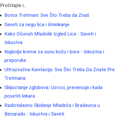
Pročitajte i...
Botox Tretmani: Sve Što Treba da Znaš
Saveti za negu lica i šminkanje
Kako Očuvati Mladolik Izgled Lica - Saveti i
Iskustva
Najbolje kreme za suvu kožu i bore - Iskustva i
preporuke
Ultrazvučna Kavitacija: Sve Što Treba Da Znate Pre
Tretmana
Skljoctanje zglobova: Uzroci, prevencija i kada
posetiti lekara
Radiotalasno Skidanje Mladeža i Bradavica u
Beogradu - Iskustva i Saveti