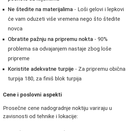
Ne štedite na materijalima
- Loši gelovi i lepkovi
će vam oduzeti više vremena nego što štedite
novca
Obratite pažnju na pripremu nokta
- 90%
problema sa odvajanjem nastaje zbog loše
pripreme
Koristite adekvatne turpije
- Za pripremu obična
turpija 180, za finiš blok turpija
Cene i poslovni aspekti
Prosečne cene nadogradnje noktiju variraju u
zavisnosti od tehnike i lokacije: