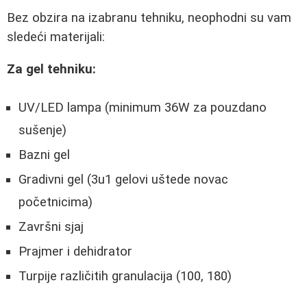
Bez obzira na izabranu tehniku, neophodni su vam
sledeći materijali:
Za gel tehniku:
UV/LED lampa (minimum 36W za pouzdano
sušenje)
Bazni gel
Gradivni gel (3u1 gelovi uštede novac
početnicima)
Završni sjaj
Prajmer i dehidrator
Turpije različitih granulacija (100, 180)