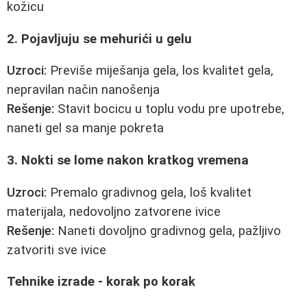
kožicu
2. Pojavljuju se mehurići u gelu
Uzroci:
Previše miješanja gela, los kvalitet gela,
nepravilan način nanošenja
Rešenje:
Stavit bocicu u toplu vodu pre upotrebe,
naneti gel sa manje pokreta
3. Nokti se lome nakon kratkog vremena
Uzroci:
Premalo gradivnog gela, loš kvalitet
materijala, nedovoljno zatvorene ivice
Rešenje:
Naneti dovoljno gradivnog gela, pažljivo
zatvoriti sve ivice
Tehnike izrade - korak po korak