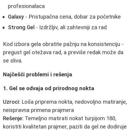
profesionalaca
Galaxy
- Pristupačna cena, dobar za početnike
Strong Gel
- Izdržljiv, ali zahtevniji za rad
Kod izbora gela obratite pažnju na konsistenciju -
pregust gel otežava rad, a previše redak može da
se sliva.
Najčešći problemi i rešenja
1. Gel se odvaja od prirodnog nokta
Uzroci:
Loša priprema nokta, nedovoljno matiranje,
neispravna primena prajmera
Rešenje:
Temeljno matirati nokat turpijom 180,
koristiti kvalitetan prajmer, paziti da gel ne dodiruje