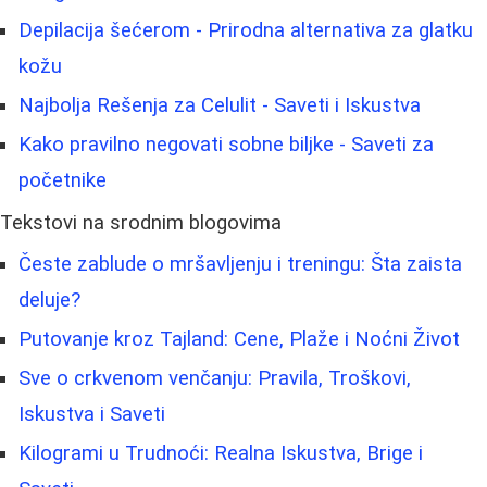
Depilacija šećerom - Prirodna alternativa za glatku
kožu
Najbolja Rešenja za Celulit - Saveti i Iskustva
Kako pravilno negovati sobne biljke - Saveti za
početnike
Tekstovi na srodnim blogovima
Česte zablude o mršavljenju i treningu: Šta zaista
deluje?
Putovanje kroz Tajland: Cene, Plaže i Noćni Život
Sve o crkvenom venčanju: Pravila, Troškovi,
Iskustva i Saveti
Kilogrami u Trudnoći: Realna Iskustva, Brige i