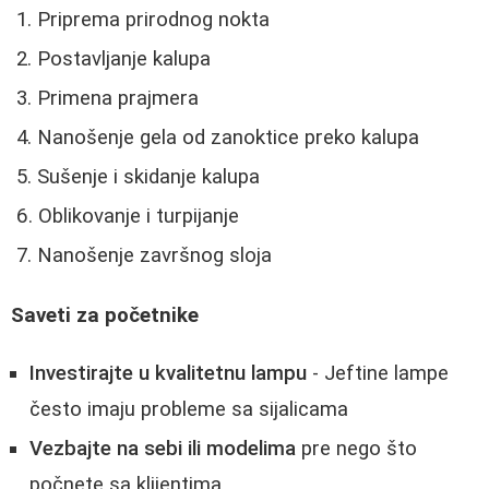
Priprema prirodnog nokta
Postavljanje kalupa
Primena prajmera
Nanošenje gela od zanoktice preko kalupa
Sušenje i skidanje kalupa
Oblikovanje i turpijanje
Nanošenje završnog sloja
Saveti za početnike
Investirajte u kvalitetnu lampu
- Jeftine lampe
često imaju probleme sa sijalicama
Vezbajte na sebi ili modelima
pre nego što
počnete sa klijentima