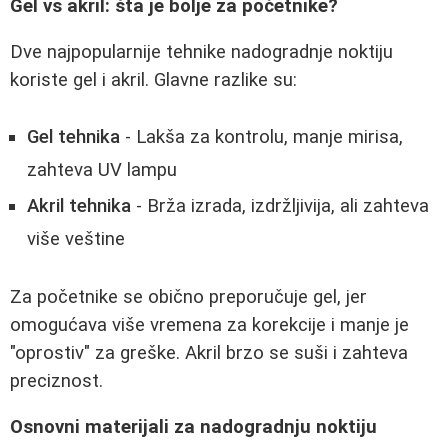
Gel vs akril: šta je bolje za početnike?
Dve najpopularnije tehnike nadogradnje noktiju
koriste gel i akril. Glavne razlike su:
Gel tehnika
- Lakša za kontrolu, manje mirisa,
zahteva UV lampu
Akril tehnika
- Brža izrada, izdržljivija, ali zahteva
više veštine
Za početnike se obično preporučuje gel, jer
omogućava više vremena za korekcije i manje je
"oprostiv" za greške. Akril brzo se suši i zahteva
preciznost.
Osnovni materijali za nadogradnju noktiju