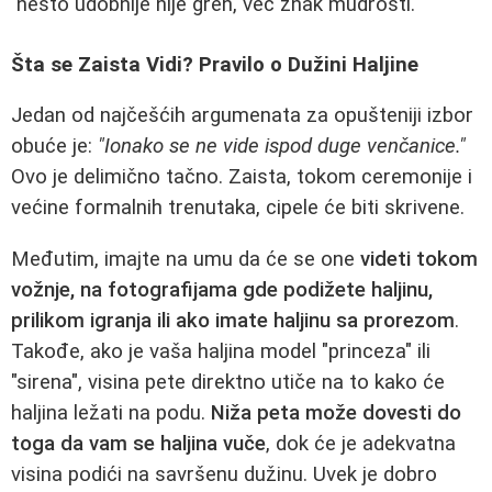
nešto udobnije nije greh, već znak mudrosti.
Šta se Zaista Vidi? Pravilo o Dužini Haljine
Jedan od najčešćih argumenata za opušteniji izbor
obuće je:
"Ionako se ne vide ispod duge venčanice."
Ovo je delimično tačno. Zaista, tokom ceremonije i
većine formalnih trenutaka, cipele će biti skrivene.
Međutim, imajte na umu da će se one
videti tokom
vožnje, na fotografijama gde podižete haljinu,
prilikom igranja ili ako imate haljinu sa prorezom
.
Takođe, ako je vaša haljina model "princeza" ili
"sirena", visina pete direktno utiče na to kako će
haljina ležati na podu.
Niža peta može dovesti do
toga da vam se haljina vuče
, dok će je adekvatna
visina podići na savršenu dužinu. Uvek je dobro