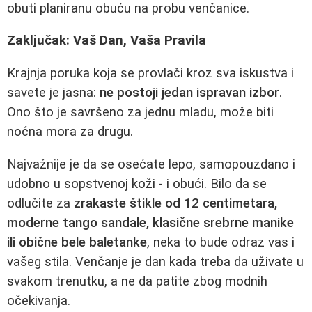
obuti planiranu obuću na probu venčanice.
Zaključak: Vaš Dan, Vaša Pravila
Krajnja poruka koja se provlači kroz sva iskustva i
savete je jasna:
ne postoji jedan ispravan izbor
.
Ono što je savršeno za jednu mladu, može biti
noćna mora za drugu.
Najvažnije je da se osećate lepo, samopouzdano i
udobno u sopstvenoj koži - i obući. Bilo da se
odlučite za
zrakaste štikle od 12 centimetara,
moderne tango sandale, klasične srebrne manike
ili obične bele baletanke
, neka to bude odraz vas i
vašeg stila. Venčanje je dan kada treba da uživate u
svakom trenutku, a ne da patite zbog modnih
očekivanja.