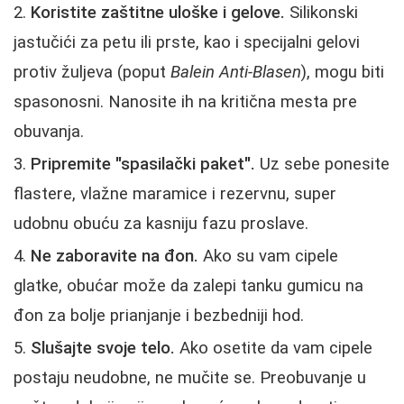
Koristite zaštitne uloške i gelove.
Silikonski
jastučići za petu ili prste, kao i specijalni gelovi
protiv žuljeva (poput
Balein Anti-Blasen
), mogu biti
spasonosni. Nanosite ih na kritična mesta pre
obuvanja.
Pripremite "spasilački paket".
Uz sebe ponesite
flastere, vlažne maramice i rezervnu, super
udobnu obuću za kasniju fazu proslave.
Ne zaboravite na đon.
Ako su vam cipele
glatke, obućar može da zalepi tanku gumicu na
đon za bolje prianjanje i bezbedniji hod.
Slušajte svoje telo.
Ako osetite da vam cipele
postaju neudobne, ne mučite se. Preobuvanje u