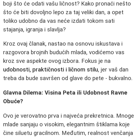
boji što će odati vašu ličnost? Kako pronaći nešto
što će biti dovoljno lepo za taj veliki dan, a opet
toliko udobno da vas neće izdati tokom sati
stajanja, igranja i slavlja?
Kroz ovaj članak, nastao na osnovu iskustava i
razgovora brojnih budućih mlada, vodićemo vas
kroz sve aspekte ovog izbora. Fokus je na
udobnosti, praktičnosti i ličnom stilu
, jer vaš dan
treba da bude savršen od glave do pete - bukvalno.
Glavna Dilema: Visina Peta ili Udobnost Ravne
Obuće?
Ovo je verovatno prva i najveća prekretnica. Mnoge
mlade sanjaju o visokim, elegantnim štiklama koje
čine siluetu gracilnom. Međutim, realnost venčanja