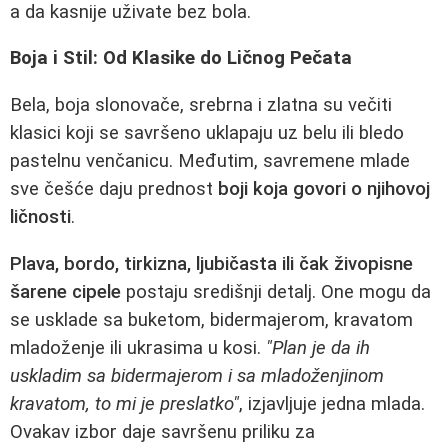
a da kasnije uživate bez bola.
Boja i Stil: Od Klasike do Ličnog Pečata
Bela, boja slonovače, srebrna i zlatna su večiti
klasici koji se savršeno uklapaju uz belu ili bledo
pastelnu venčanicu. Međutim, savremene mlade
sve češće daju prednost
boji koja govori o njihovoj
ličnosti
.
Plava, bordo, tirkizna, ljubičasta ili čak živopisne
šarene cipele
postaju središnji detalj. One mogu da
se usklade sa buketom, bidermajerom, kravatom
mladoženje ili ukrasima u kosi.
"Plan je da ih
uskladim sa bidermajerom i sa mladoženjinom
kravatom, to mi je preslatko"
, izjavljuje jedna mlada.
Ovakav izbor daje savršenu priliku za