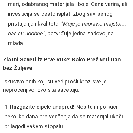
meri, odabranog materijala i boje. Cena varira, ali
investicija se često isplati zbog savršenog
pristajanja i kvaliteta.
"Moje je napravio majstor...
bas su udobne"
, potvrđuje jedna zadovoljna
mlada.
Zlatni Saveti iz Prve Ruke: Kako Preživeti Dan
bez Žuljeva
Iskustvo onih koji su već prošli kroz sve je
neprocenjivo. Evo šta savetuju:
Razgazite cipele unapred!
Nosite ih po kući
nekoliko dana pre venčanja da se materijal ukoči i
prilagodi vašem stopalu.