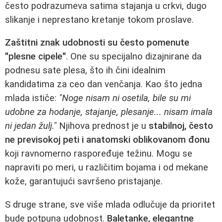
često podrazumeva satima stajanja u crkvi, dugo
slikanje i neprestano kretanje tokom proslave.
Zaštitni znak udobnosti su često pomenute
"plesne cipele"
. One su specijalno dizajnirane da
podnesu sate plesa, što ih čini idealnim
kandidatima za ceo dan venčanja. Kao što jedna
mlada ističe:
"Noge nisam ni osetila, bile su mi
udobne za hodanje, stajanje, plesanje... nisam imala
ni jedan žulj."
Njihova prednost je u
stabilnoj, često
ne previsokoj peti i anatomski oblikovanom đonu
koji ravnomerno raspoređuje težinu. Mogu se
napraviti po meri, u različitim bojama i od mekane
kože, garantujući savršeno pristajanje.
S druge strane, sve više mlada odlučuje da prioritet
bude potpuna udobnost.
Baletanke, elegantne