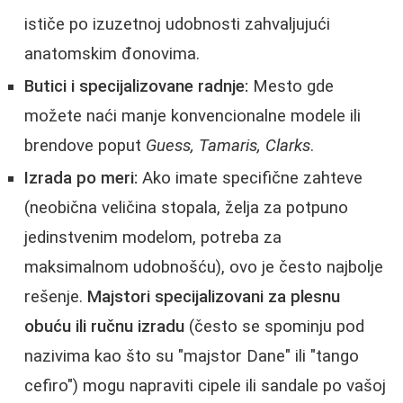
ističe po izuzetnoj udobnosti zahvaljujući
anatomskim đonovima.
Butici i specijalizovane radnje:
Mesto gde
možete naći manje konvencionalne modele ili
brendove poput
Guess, Tamaris, Clarks
.
Izrada po meri:
Ako imate specifične zahteve
(neobična veličina stopala, želja za potpuno
jedinstvenim modelom, potreba za
maksimalnom udobnošću), ovo je često najbolje
rešenje.
Majstori specijalizovani za plesnu
obuću ili ručnu izradu
(često se spominju pod
nazivima kao što su "majstor Dane" ili "tango
cefiro") mogu napraviti cipele ili sandale po vašoj