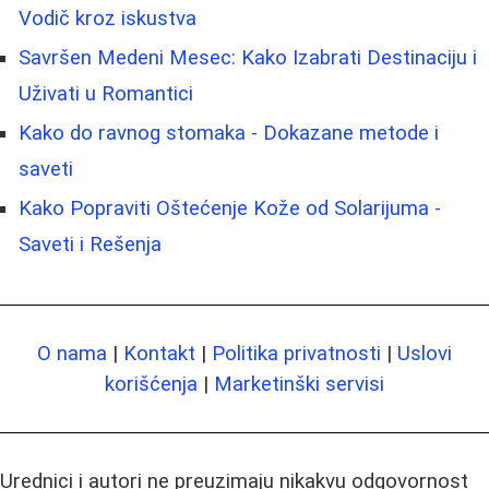
Vodič kroz iskustva
Savršen Medeni Mesec: Kako Izabrati Destinaciju i
Uživati u Romantici
Kako do ravnog stomaka - Dokazane metode i
saveti
Kako Popraviti Oštećenje Kože od Solarijuma -
Saveti i Rešenja
O nama
|
Kontakt
|
Politika privatnosti
|
Uslovi
korišćenja
|
Marketinški servisi
Urednici i autori ne preuzimaju nikakvu odgovornost