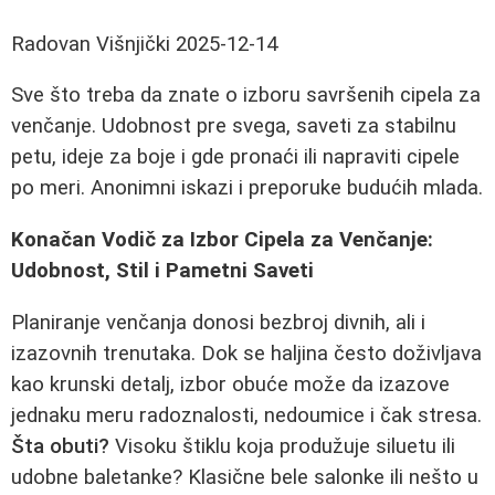
Radovan Višnjički
2025-12-14
Sve što treba da znate o izboru savršenih cipela za
venčanje. Udobnost pre svega, saveti za stabilnu
petu, ideje za boje i gde pronaći ili napraviti cipele
po meri. Anonimni iskazi i preporuke budućih mlada.
Konačan Vodič za Izbor Cipela za Venčanje:
Udobnost, Stil i Pametni Saveti
Planiranje venčanja donosi bezbroj divnih, ali i
izazovnih trenutaka. Dok se haljina često doživljava
kao krunski detalj, izbor obuće može da izazove
jednaku meru radoznalosti, nedoumice i čak stresa.
Šta obuti?
Visoku štiklu koja produžuje siluetu ili
udobne baletanke? Klasične bele salonke ili nešto u