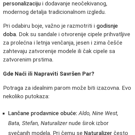
personalizaciju
i dodavanje neočekivanog,
modernog detalja tradicionalnom izgledu.
Pri odabiru boje, važno je razmotriti i
godisnje
doba
. Dok su sandale i otvorenije cipele prihvatljive
za prolećna i letnja venčanja, jesen i zima češće
zahtevaju zatvorenije modele ili čak cipele sa
zatvorenim prstima.
Gde Naći ili Napraviti Savršen Par?
Potraga za idealnim parom može biti izazovna. Evo
nekoliko putokaza:
Lančane prodavnice obuće:
Aldo, Nine West,
Bata, Stefan, Naturalizer
nude širok izbor
svečanih modela. Pri čemu se
Naturalizer
često