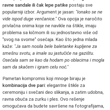
ravne sandale ili čak lepe patike
postaju sve
popularniji izbor. Argument je jasan:
"Ionako se ne
vide ispod duge venčanice."
Ova opcija je naročito
privlačna onima koje ne navikle na štikle, imaju
problema sa kičmom ili su jednostavno više od
"svog na svome" osećaja. Kao što jedna mlada
kaže:
"Ja sam nosila bele baletanke kupljene za
smešnu svotu, a imale su jastučiće na gazištu.
Osećala sam se kao da hodam po oblacima i mogla
sam da skačem i igram celu noć."
Pametan kompromis koji mnoge biraju je
kombinacija dve pari
: elegantne štikle za
ceremoniju i svečani deo slikanja, a zatim udobna,
ravna obuća za zurku i ples. Ovo rešenje
omogućava da budete savršene na fotografijama,