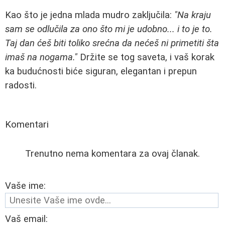
Kao što je jedna mlada mudro zaključila:
"Na kraju
sam se odlučila za ono što mi je udobno... i to je to.
Taj dan ćeš biti toliko srećna da nećeš ni primetiti šta
imaš na nogama."
Držite se tog saveta, i vaš korak
ka budućnosti biće siguran, elegantan i prepun
radosti.
Komentari
Trenutno nema komentara za ovaj članak.
Vaše ime:
Vaš email: