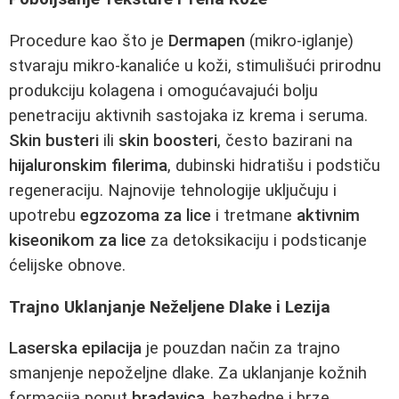
Procedure kao što je
Dermapen
(mikro-iglanje)
stvaraju mikro-kanaliće u koži, stimulišući prirodnu
produkciju kolagena i omogućavajući bolju
penetraciju aktivnih sastojaka iz krema i seruma.
Skin busteri
ili
skin boosteri
, često bazirani na
hijaluronskim filerima
, dubinski hidratišu i podstiču
regeneraciju. Najnovije tehnologije uključuju i
upotrebu
egzozoma za lice
i tretmane
aktivnim
kiseonikom za lice
za detoksikaciju i podsticanje
ćelijske obnove.
Trajno Uklanjanje Neželjene Dlake i Lezija
Laserska epilacija
je pouzdan način za trajno
smanjenje nepoželjne dlake. Za uklanjanje kožnih
formacija poput
bradavica
, bezbedne i brze