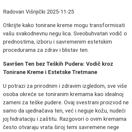
Radovan Višnjički
2025-11-25
Otkrijte kako tonirane kreme mogu transformisati
vašu svakodnevnu negu lica. Sveobuhvatan vodič o
prednostima, izboru i savremenim estetskim
procedurama za zdrav i blistav ten.
Savršen Ten bez Teških Pudera: Vodič kroz
Tonirane Kreme i Estetske Tretmane
U potrazi za prirodnim i zdravim izgledom, sve više
osoba okreće se toniranim kremama kao idealnoj
zameni za teške pudere. Ovaj svestrani proizvod ne
samo da ujednačava ten, već i neguje kožu, nudeći
joj hidrataciju i zaštitu. Razgovori o ovim kremama
često otvaraju vrata široj temi savremene nege