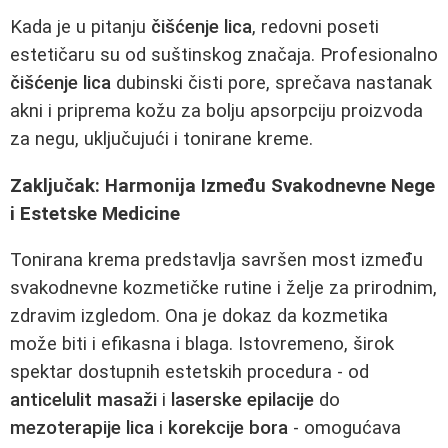
Kada je u pitanju
čišćenje lica
, redovni poseti
estetičaru su od suštinskog značaja. Profesionalno
čišćenje lica
dubinski čisti pore, sprečava nastanak
akni i priprema kožu za bolju apsorpciju proizvoda
za negu, uključujući i tonirane kreme.
Zaključak: Harmonija Između Svakodnevne Nege
i Estetske Medicine
Tonirana krema predstavlja savršen most između
svakodnevne kozmetičke rutine i želje za prirodnim,
zdravim izgledom. Ona je dokaz da kozmetika
može biti i efikasna i blaga. Istovremeno, širok
spektar dostupnih estetskih procedura - od
anticelulit masaži
i
laserske epilacije
do
mezoterapije lica
i
korekcije bora
- omogućava