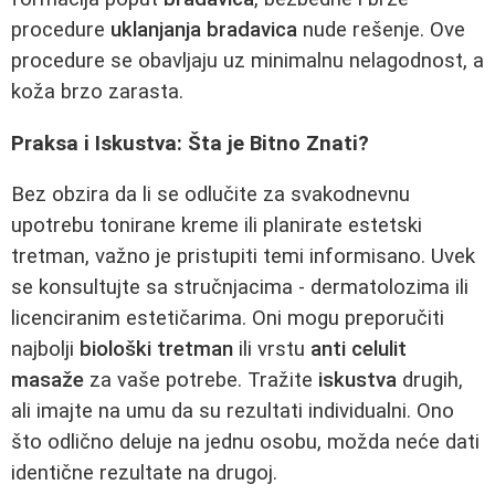
procedure
uklanjanja bradavica
nude rešenje. Ove
procedure se obavljaju uz minimalnu nelagodnost, a
koža brzo zarasta.
Praksa i Iskustva: Šta je Bitno Znati?
Bez obzira da li se odlučite za svakodnevnu
upotrebu tonirane kreme ili planirate estetski
tretman, važno je pristupiti temi informisano. Uvek
se konsultujte sa stručnjacima - dermatolozima ili
licenciranim estetičarima. Oni mogu preporučiti
najbolji
biološki tretman
ili vrstu
anti celulit
masaže
za vaše potrebe. Tražite
iskustva
drugih,
ali imajte na umu da su rezultati individualni. Ono
što odlično deluje na jednu osobu, možda neće dati
identične rezultate na drugoj.