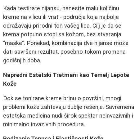
Kada testirate nijansu, nanesite malu količinu
kreme na vilicu ili vrat - područja koja najbolje
odražavaju prirodni ton vašeg lica. Cilj je da se
krema potpuno stopi sa kožom, bez stvaranja
"maske". Ponekad, kombinacija dve nijanse može
dati savršeni rezultat, posebno tokom promena
godišnjih doba.
Napredni Estetski Tretmani kao Temelj Lepote
Kože
Dok se tonirane kreme brinu o površini, mnogi
problemi kože zahtevaju dublje rešenje. Savremena
estetska medicina nudi širok spektar neinvazivnih i
minimalno invazivnih procedura.
Podizanje Tonusa i Elastičnosti Kože