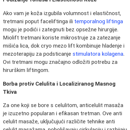
Ako vam je koža izgubila volumnost i elastičnost,
tretmani poput faceliftinga ili
temporalnog liftinga
mogu je podići i zategnuti bez opsežne hirurgije.
Miolift tretmani koriste mikrostruje za zatezanje
mišića lica, dok cryo mezo lift kombinuje hladenje i
mezoterapiju za podsticanje
stimulatora kolagena
.
Ovi tretmani mogu značajno odložiti potrebu za
hirurškim liftingom.
Borbа protiv Celulita i Localiziranog Masnog
Tkiva
Za one koji se bore s celulitom, anticelulit masaža
je izuzetno popularan i efikasan tretman. Ove anti
celulit masaže, uključujući različite tehnike anti
celulit masažama, poboljšavaju cirkulaciju i razbijaju