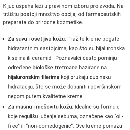
Ključ uspeha leži u pravilnom izboru proizvoda. Na
tržištu postoji mnoštvo opcija, od farmaceutskih
preparata do prirodne kozmetike.
Za suvu i osetljivu kožu:
Tražite kreme bogate
hidratantnim sastojcima, kao što su hijaluronska
kiselina ili ceramidi. Poznavalci često pominju
određene
biološke tretmane
bazirane na
hijaluronskim filerima
koji pružaju dubinsku
hidrataciju, što se može dopuniti i površinskom
negom putem kvalitetne kreme.
Za masnu i mešovitu kožu:
Idealne su formule
koje regulišu lučenje sebuma, označene kao "oil-
free" ili "non-comedogenic". Ove kreme pomažu