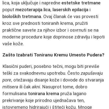
lica, koja uključuje i napredne
estetske tretmane
poput
mezoterapija lica
,
laserskih epilacija
i
bioloških tretmana
. Ovaj članak će vas provesti
kroz sve prednosti toniranih krema, pružiti
praktične savete za njihov izbor i osvrnuti se na
moderne procedure koje doprinose zdravlju i lepoti
vaše kože.
Zašto Izabrati Toniranu Kremu Umesto Pudera?
Klasični puderi, posebno tečni, mogu biti previše
teški za svakodnevnu upotrebu. Često
zapušavaju
pore
, otežavaju disanje kože i dovode do stvaranja
mitisera
ili čak
akni
. Nasuprot tome, dobro
formulisana
tonirana krema
pruža lagano
prekrivanje koje prirodno ujednačava ten,
istovremeno hidrirajući i štiteći kožu. Mnoge