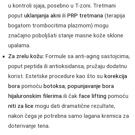
u kontroli sjaja, posebno u T-zoni. Tretmani
poput
uklanjanja akni
ili
PRP tretmana
(terapija
bogatom trombocitima plazmom) mogu
značajno poboljšati stanje masne kože sklone
upalama.
Za zrelu kožu:
Formule sa anti-aging sastojcima,
poput peptida ili antioksidansa, pružaju dodatnu
korist. Estetske procedure kao što su
korekcija
bora
pomoću
botoksa
,
popunjavanje bora
hijaluronskim filerima
ili čak
face lifting
pomoću
niti za lice
mogu dati dramatične rezultate,
nakon čega je potrebna samo lagana kremica za
doterivanje tena.