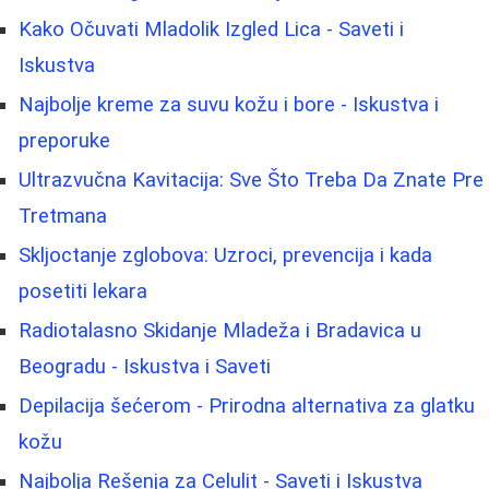
Kako Očuvati Mladolik Izgled Lica - Saveti i
Iskustva
Najbolje kreme za suvu kožu i bore - Iskustva i
preporuke
Ultrazvučna Kavitacija: Sve Što Treba Da Znate Pre
Tretmana
Skljoctanje zglobova: Uzroci, prevencija i kada
posetiti lekara
Radiotalasno Skidanje Mladeža i Bradavica u
Beogradu - Iskustva i Saveti
Depilacija šećerom - Prirodna alternativa za glatku
kožu
Najbolja Rešenja za Celulit - Saveti i Iskustva