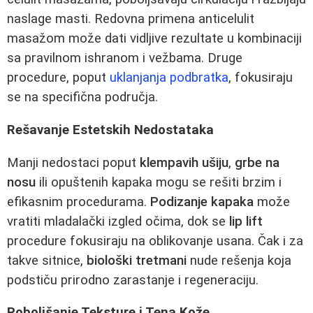
naslage masti. Redovna primena anticelulit
masažom može dati vidljive rezultate u kombinaciji
sa pravilnom ishranom i vežbama. Druge
procedure, poput
uklanjanja podbratka
, fokusiraju
se na specifična područja.
Rešavanje Estetskih Nedostataka
Manji nedostaci poput
klempavih ušiju
,
grbe na
nosu
ili opuštenih kapaka mogu se rešiti brzim i
efikasnim procedurama.
Podizanje kapaka
može
vratiti mladalački izgled očima, dok se
lip lift
procedure fokusiraju na oblikovanje usana. Čak i za
takve sitnice,
biološki tretmani
nude rešenja koja
podstiču prirodno zarastanje i regeneraciju.
Poboljšanje Teksture i Tena Kože