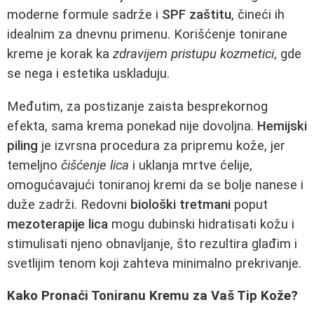
moderne formule sadrže i
SPF zaštitu
, čineći ih
idealnim za dnevnu primenu. Korišćenje tonirane
kreme je korak ka
zdravijem pristupu kozmetici
, gde
se nega i estetika uskladuju.
Međutim, za postizanje zaista besprekornog
efekta, sama krema ponekad nije dovoljna.
Hemijski
piling
je izvrsna procedura za pripremu kože, jer
temeljno
čišćenje lica
i uklanja mrtve ćelije,
omogućavajući toniranoj kremi da se bolje nanese i
duže zadrži. Redovni
biološki tretmani
poput
mezoterapije lica
mogu dubinski hidratisati kožu i
stimulisati njeno obnavljanje, što rezultira glađim i
svetlijim tenom koji zahteva minimalno prekrivanje.
Kako Pronaći Toniranu Kremu za Vaš Tip Kože?