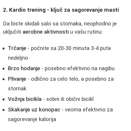
2. Kardio trening - ključ za sagorevanje masti
Da biste skidali salo sa stomaka, neophodno je
uključiti
aerobne aktivnosti
u vašu rutinu:
Trčanje
- počnite sa 20-30 minuta 3-4 puta
nedeljno
Brzo hodanje
- posebno efektivno na nagibu
Plivanje
- odlično za celo telo, a posebno za
stomak
Vožnja bicikla
- sobni ili obični bicikl
Skakanje uz konopac
- veoma efektivno za
sagorevanje kalorija