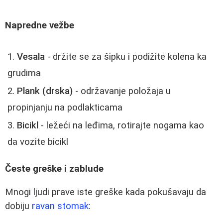
Napredne vežbe
Vesala
- držite se za šipku i podižite kolena ka
grudima
Plank (drska)
- održavanje položaja u
propinjanju na podlakticama
Bicikl
- ležeći na leđima, rotirajte nogama kao
da vozite bicikl
Česte greške i zablude
Mnogi ljudi prave iste greške kada pokušavaju da
dobiju
ravan stomak
: