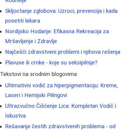
Roditelje
Skljoctanje zglobova: Uzroci, prevencija i kada
posetiti lekara
Nordijsko Hodanje: Efikasna Rekreacija za
Mršavljenje i Zdravlje
Najčešći zdravstveni problemi i njihova rešenja
Plavuse ili crnke - koje su seksipilnije?
Tekstovi na srodnim blogovima
Ultimativni vodič za hiperpigmentaciju: Kreme,
Laseri i Hemijski Pilingovi
Ultrazvučno Čišćenje Lica: Kompletan Vodič i
Iskustva
Rešavanje čestih zdravstvenih problema - od