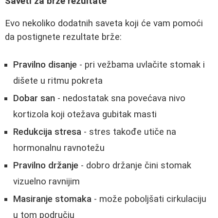
Saveti za brže rezultate
Evo nekoliko dodatnih saveta koji će vam pomoći
da postignete rezultate brže:
Pravilno disanje
- pri vežbama uvlačite stomak i
dišete u ritmu pokreta
Dobar san
- nedostatak sna povećava nivo
kortizola koji otežava gubitak masti
Redukcija stresa
- stres takođe utiče na
hormonalnu ravnotežu
Pravilno držanje
- dobro držanje čini stomak
vizuelno ravnijim
Masiranje stomaka
- može poboljšati cirkulaciju
u tom području