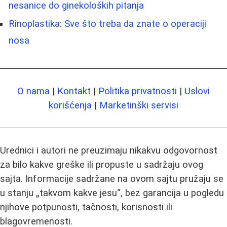
nesanice do ginekoloških pitanja
Rinoplastika: Sve što treba da znate o operaciji
nosa
O nama
|
Kontakt
|
Politika privatnosti
|
Uslovi
korišćenja
|
Marketinški servisi
Urednici i autori ne preuzimaju nikakvu odgovornost
za bilo kakve greške ili propuste u sadržaju ovog
sajta. Informacije sadržane na ovom sajtu pružaju se
u stanju „takvom kakve jesu“, bez garancija u pogledu
njihove potpunosti, tačnosti, korisnosti ili
blagovremenosti.