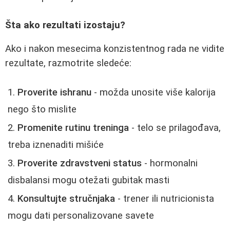
Šta ako rezultati izostaju?
Ako i nakon mesecima konzistentnog rada ne vidite
rezultate, razmotrite sledeće:
Proverite ishranu
- možda unosite više kalorija
nego što mislite
Promenite rutinu treninga
- telo se prilagođava,
treba iznenaditi mišiće
Proverite zdravstveni status
- hormonalni
disbalansi mogu otežati gubitak masti
Konsultujte stručnjaka
- trener ili nutricionista
mogu dati personalizovane savete