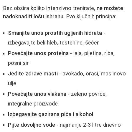
Bez obzira koliko intenzivno trenirate,
ne možete
nadoknaditi lošu ishranu
. Evo ključnih principa:
Smanjite unos prostih ugljenih hidrata
-
izbegavajte beli hleb, testenine, šećer
Povećajte unos proteina
- jaja, piletina, riba,
posni sir
Jedite zdrave masti
- avokado, orasi, maslinovo
ulje
Povećajte unos vlakana
- zeleno povrće,
integralne proizvode
Izbegavajte gazirana pića i alkohol
Pijte dovoljno vode
- najmanje 2-3 litre dnevno