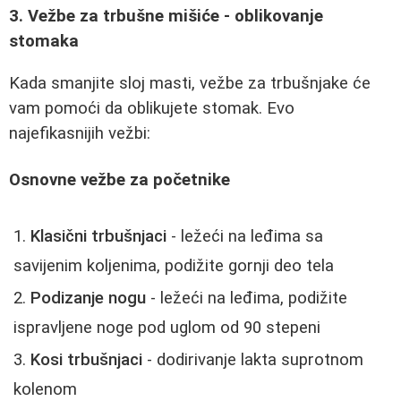
3. Vežbe za trbušne mišiće - oblikovanje
stomaka
Kada smanjite sloj masti, vežbe za trbušnjake će
vam pomoći da oblikujete stomak. Evo
najefikasnijih vežbi:
Osnovne vežbe za početnike
Klasični trbušnjaci
- ležeći na leđima sa
savijenim koljenima, podižite gornji deo tela
Podizanje nogu
- ležeći na leđima, podižite
ispravljene noge pod uglom od 90 stepeni
Kosi trbušnjaci
- dodirivanje lakta suprotnom
kolenom