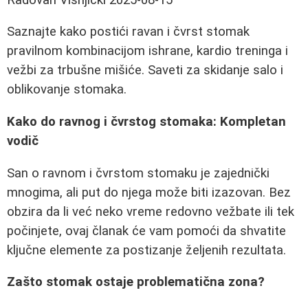
Saznajte kako postići ravan i čvrst stomak
pravilnom kombinacijom ishrane, kardio treninga i
vežbi za trbušne mišiće. Saveti za skidanje salo i
oblikovanje stomaka.
Kako do ravnog i čvrstog stomaka: Kompletan
vodič
San o ravnom i čvrstom stomaku je zajednički
mnogima, ali put do njega može biti izazovan. Bez
obzira da li već neko vreme redovno vežbate ili tek
počinjete, ovaj članak će vam pomoći da shvatite
ključne elemente za postizanje željenih rezultata.
Zašto stomak ostaje problematična zona?