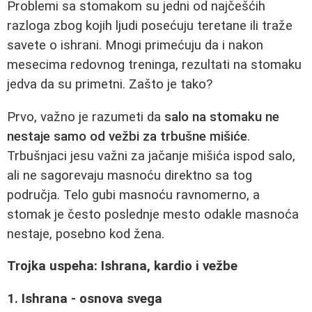
Problemi sa stomakom su jedni od najčešćih
razloga zbog kojih ljudi posećuju teretane ili traže
savete o ishrani. Mnogi primećuju da i nakon
mesecima redovnog treninga, rezultati na stomaku
jedva da su primetni. Zašto je tako?
Prvo, važno je razumeti da
salo na stomaku ne
nestaje samo od vežbi za trbušne mišiće
.
Trbušnjaci jesu važni za jačanje mišića ispod salo,
ali ne sagorevaju masnoću direktno sa tog
područja. Telo gubi masnoću ravnomerno, a
stomak je često poslednje mesto odakle masnoća
nestaje, posebno kod žena.
Trojka uspeha: Ishrana, kardio i vežbe
1. Ishrana - osnova svega