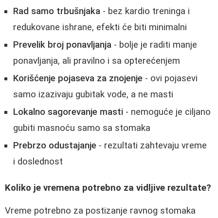
Rad samo trbušnjaka
- bez kardio treninga i
redukovane ishrane, efekti će biti minimalni
Prevelik broj ponavljanja
- bolje je raditi manje
ponavljanja, ali pravilno i sa opterećenjem
Korišćenje pojaseva za znojenje
- ovi pojasevi
samo izazivaju gubitak vode, a ne masti
Lokalno sagorevanje masti
- nemoguće je ciljano
gubiti masnoću samo sa stomaka
Prebrzo odustajanje
- rezultati zahtevaju vreme
i doslednost
Koliko je vremena potrebno za vidljive rezultate?
Vreme potrebno za postizanje ravnog stomaka