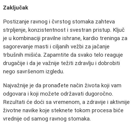
Zaključak
Postizanje ravnog i čvrstog stomaka zahteva
strpljenje, konzistentnost i svestran pristup. Ključ
je u kombinaciji pravilne ishrane, kardio treninga za
sagorevanje masti i ciljanih vežbi za jačanje
trbušnih mišića. Zapamtite da svako telo reaguje
drugačije i da je važnije težiti zdravlju i dobrobiti
nego savršenom izgledu.
Najvažnije je da pronađete način života koji vam
odgovara i koji možete održavati dugoročno.
Rezultati će doći sa vremenom, a zdravije i aktivnije
životne navike koje steknete tokom procesa biće
vrednije od samog ravnog stomaka.