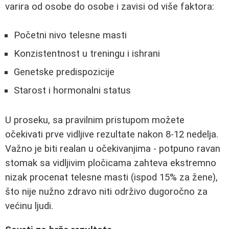
varira od osobe do osobe i zavisi od više faktora:
Početni nivo telesne masti
Konzistentnost u treningu i ishrani
Genetske predispozicije
Starost i hormonalni status
U proseku, sa pravilnim pristupom možete
očekivati prve vidljive rezultate nakon 8-12 nedelja.
Važno je biti realan u očekivanjima - potpuno ravan
stomak sa vidljivim pločicama zahteva ekstremno
nizak procenat telesne masti (ispod 15% za žene),
što nije nužno zdravo niti održivo dugoročno za
većinu ljudi.