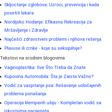
Skljoctanje zglobova: Uzroci, prevencija i kada
posetiti lekara
Nordijsko Hodanje: Efikasna Rekreacija za
Mršavljenje i Zdravlje
Najčešći zdravstveni problemi i njihova rešenja
Plavuse ili crnke - koje su seksipilnije?
Tekstovi na srodnim blogovima
Vaginoplastika: Sve Što Treba da Znate
Kupovina Automobila: Šta je Zaista Važno?
Vodič za vaspitanje psa: Rešavanje uobičajenih
problema ponašanja
Operacija klempavih ušiju - Kompletan vodič sa
iskustvima pacijenata