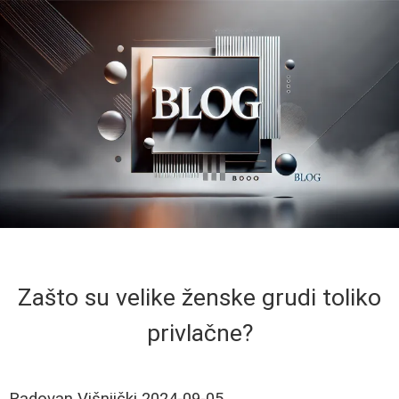
Zašto su velike ženske grudi toliko
privlačne?
Radovan Višnjički
2024-09-05