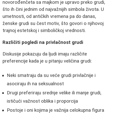
novorođenčeta sa majkom je upravo preko grudi,
što ih čini jednim od najvažnijih simbola života. U
umetnosti, od antičkih vremena pa do danas,
ženske grudi su čest motiv, što govori o njihovoj
trajnoj estetskoj i simboličkoj vrednosti.
Različiti pogledi na privlačnost grudi
Diskusije pokazuju da ljudi imaju različite
preferencije kada je u pitanju veličina grudi:
Neki smatraju da su veće grudi privlačnije i
asociraju ih na seksualnost
Drugi preferiraju srednje velike ili manje grudi,
ističući važnost oblika i proporcija
Postoje i oni kojima je važnija celokupna figura