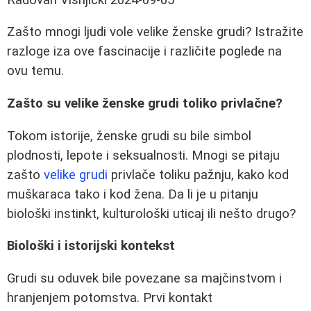
Zašto mnogi ljudi vole velike ženske grudi? Istražite
razloge iza ove fascinacije i različite poglede na
ovu temu.
Zašto su velike ženske grudi toliko privlačne?
Tokom istorije, ženske grudi su bile simbol
plodnosti, lepote i seksualnosti. Mnogi se pitaju
zašto
velike grudi
privlače toliku pažnju, kako kod
muškaraca tako i kod žena. Da li je u pitanju
biološki instinkt, kulturološki uticaj ili nešto drugo?
Biološki i istorijski kontekst
Grudi su oduvek bile povezane sa majčinstvom i
hranjenjem potomstva. Prvi kontakt