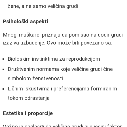
žene, a ne samo veličina grudi
Psihološki aspekti
Mnogi muškarci priznaju da pomisao na dodir grudi
izaziva uzbudenje. Ovo može biti povezano sa:
Biološkim instinktima za reprodukcijom
Društvenim normama koje veličine grudi čine
simbolom ženstvenosti
Ličnim iskustvima i preferencijama formiranim
tokom odrastanja
Estetika i proporcije
Važno je naglasiti da veličina grudi nije jedini faktor