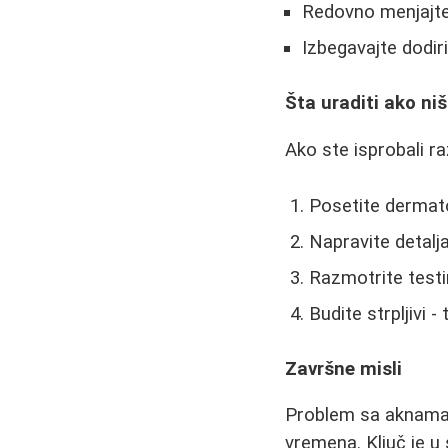
Redovno menjajte 
Izbegavajte dodir
Šta uraditi ako n
Ako ste isprobali r
Posetite dermat
Napravite detalja
Razmotrite test
Budite strpljivi 
Završne misli
Problem sa aknama j
vremena. Ključ je u 