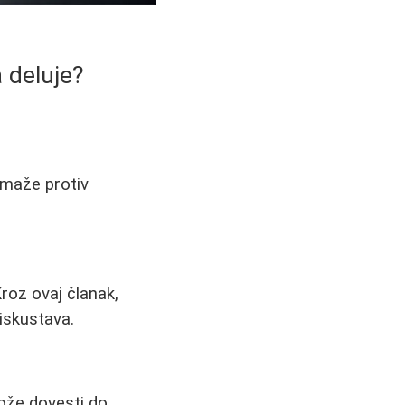
 deluje?
omaže protiv
roz ovaj članak,
iskustava.
ože dovesti do