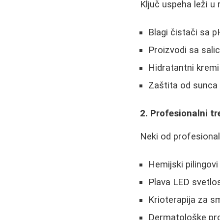
Ključ uspeha leži u 
Blagi čistači sa p
Proizvodi sa sali
Hidratantni kremi
Zaštita od sunc
2. Profesionalni t
Neki od profesiona
Hemijski pilingovi
Plava LED svetlos
Krioterapija za s
Dermatološke proc