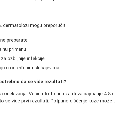
t
, dermatolozi mogu preporučiti:
dne preparate
kalnu primenu
za ozbiljnije infekcije
ju u određenim slučajevima
potrebno da se vide rezultati?
na očekivanja. Većina tretmana zahteva najmanje 4-8 n
o se vide prvi rezultati. Potpuno čišćenje kože može po