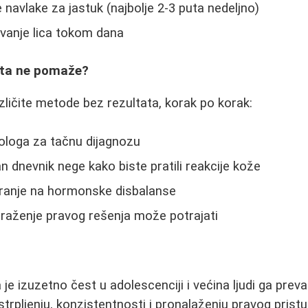
navlake za jastuk (najbolje 2-3 puta nedeljno)
ivanje lica tokom dana
išta ne pomaže?
azličite metode bez rezultata, korak po korak:
ologa za tačnu dijagnozu
n dnevnik nege kako biste pratili reakcije kože
iranje na hormonske disbalanse
- traženje pravog rešenja može potrajati
e izuzetno čest u adolescenciji i većina ljudi ga pre
strpljenju, konzistentnosti i pronalaženju pravog prist