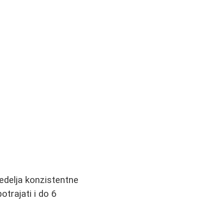
edelja konzistentne
trajati i do 6