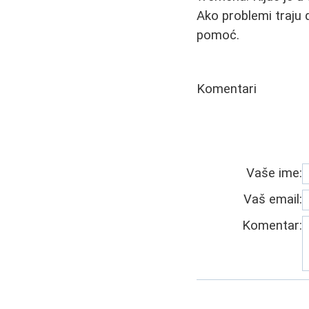
Ako problemi traju d
pomoć.
Komentari
Vaše ime:
Vaš email:
Komentar: