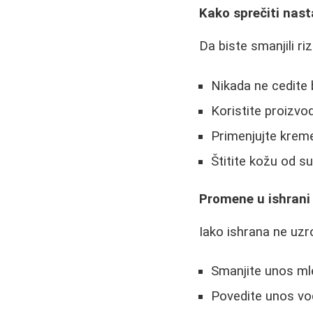
Kako sprečiti nast
Da biste smanjili riz
Nikada ne cedite 
Koristite proizv
Primenjujte krem
Štitite kožu od s
Promene u ishrani
Iako ishrana ne uz
Smanjite unos ml
Povedite unos vo