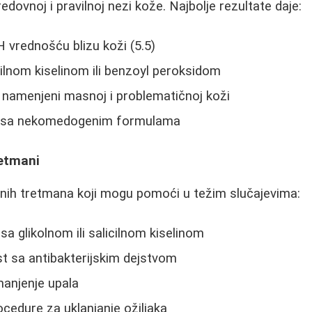
redovnoj i pravilnoj nezi kože. Najbolje rezultate daje:
H vrednošću blizu koži (5.5)
cilnom kiselinom ili benzoyl peroksidom
 namenjeni masnoj i problematičnoj koži
a sa nekomedogenim formulama
retmani
lnih tretmana koji mogu pomoći u težim slučajevima:
 sa glikolnom ili salicilnom kiselinom
t sa antibakterijskim dejstvom
manjenje upala
edure za uklanjanje ožiljaka