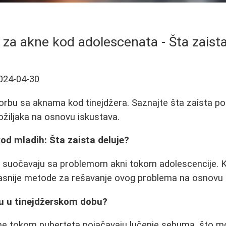
 za akne kod adolescenata - Šta zaista
024-04-30
orbu sa aknama kod tinejdžera. Saznajte šta zaista p
i ožiljaka na osnovu iskustava.
kod mladih: Šta zaista deluje?
e suočavaju sa problemom akni tokom adolescencije. K
kasnije metode za rešavanje ovog problema na osnovu 
u u tinejdžerskom dobu?
 tokom puberteta pojačavaju lučenje sebuma, što m