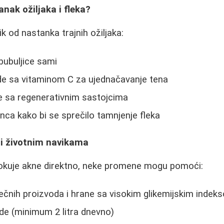
anak ožiljaka i fleka?
ik od nastanka trajnih ožiljaka:
bubuljice sami
ode sa vitaminom C za ujednačavanje tena
e sa regenerativnim sastojcima
unca kako bi se sprečilo tamnjenje fleka
 i životnim navikama
rokuje akne direktno, neke promene mogu pomoći:
ečnih proizvoda i hrane sa visokim glikemijskim indek
de (minimum 2 litra dnevno)