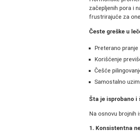
začepljenih pora i 
frustrirajuće za one
Česte greške u leč
Preterano pranje l
Korišćenje previš
Češće pilingovanj
Samostalno uzima
Šta je isprobano i 
Na osnovu brojnih i
1. Konsistentna n