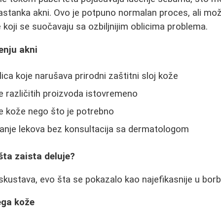
nastanka akni. Ovo je potpuno normalan proces, ali mož
 koji se suočavaju sa ozbiljnijim oblicima problema.
enju akni
ica koje narušava prirodni zaštitni sloj kože
e različitih proizvoda istovremeno
e kože nego što je potrebno
nje lekova bez konsultacija sa dermatologom
šta zaista deluje?
skustava, evo šta se pokazalo kao najefikasnije u borbi
ega kože