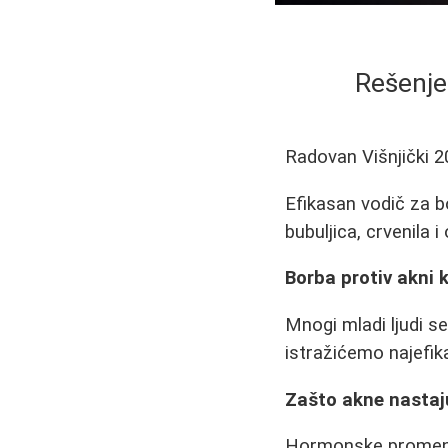
Rešenje
Radovan Višnjički
2
Efikasan vodič za b
bubuljica, crvenila 
Borba protiv akni 
Mnogi mladi ljudi s
istražićemo najefi
Zašto akne nastaj
Hormonske promene