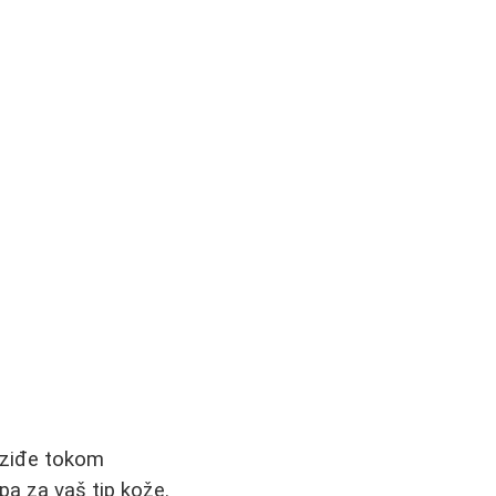
vaziđe tokom
upa za vaš tip kože.