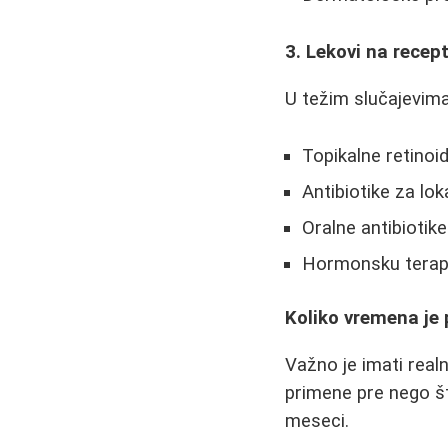
3. Lekovi na recep
U težim slučajevima
Topikalne retinoi
Antibiotike za lo
Oralne antibiotike 
Hormonsku terapi
Koliko vremena je 
Važno je imati real
primene pre nego št
meseci.