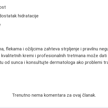
ost
dostatak hidratacije
e
a, flekama i ožiljcima zahteva strpljenje i pravilnu ne
 kvalitetnih kremi i profesionalnih tretmana može dati 
itu od sunca i konsultujte dermatologa ako problemi tr
Trenutno nema komentara za ovaj članak.