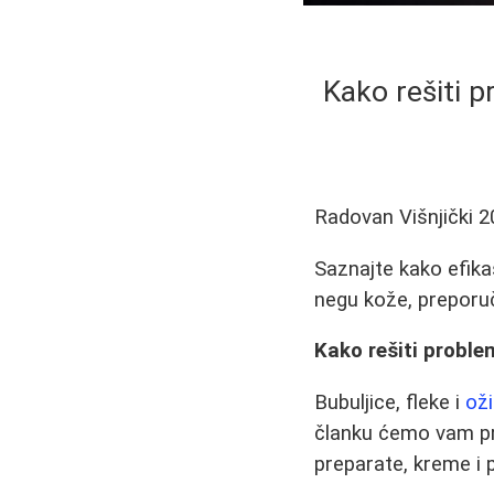
Kako rešiti p
Radovan Višnjički
2
Saznajte kako efikas
negu kože, preporuče
Kako rešiti proble
Bubuljice, fleke i
oži
članku ćemo vam pre
preparate, kreme i 