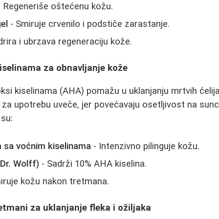
 Regeneriše oštećenu kožu.
el
- Smiruje crvenilo i podstiče zarastanje.
drira i ubrzava regeneraciju kože.
iselinama za obnavljanje kože
ksi kiselinama (AHA) pomažu u uklanjanju mrtvih ćelija
 za upotrebu uveče, jer povećavaju osetljivost na sun
 su:
 sa voćnim kiselinama
- Intenzivno pilinguje kožu.
Dr. Wolff)
- Sadrži 10% AHA kiselina.
iruje kožu nakon tretmana.
etmani za uklanjanje fleka i ožiljaka