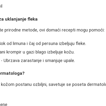
il
za uklanjanje fleka
ate prirodne metode, ovi domaći recepti mogu pomoći:
ok od limuna i čaj od persuna izbeljuju fleke.
ni krompir u gazi blago izbeljuje kožu.
- Ubrzava zarastanje i smanjuje upale.
dermatologa?
a kožom postanu ozbiljni, savetuje se poseta dermatol
ene