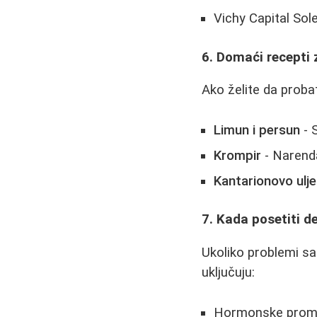
Vichy Capital Sole
6. Domaći recepti 
Ako želite da prob
Limun i persun
- S
Krompir
- Narenda
Kantarionovo ulje
7. Kada posetiti 
Ukoliko problemi s
uključuju:
Hormonske prom