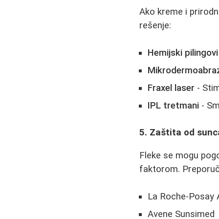
Ako kreme i prirodni
rešenje:
Hemijski pilingovi
Mikrodermoabraz
Fraxel laser
- Stim
IPL tretmani
- Sma
5. Zaštita od sunca
Fleke se mogu pogo
faktorom. Preporuč
La Roche-Posay 
Avene Sunsimed