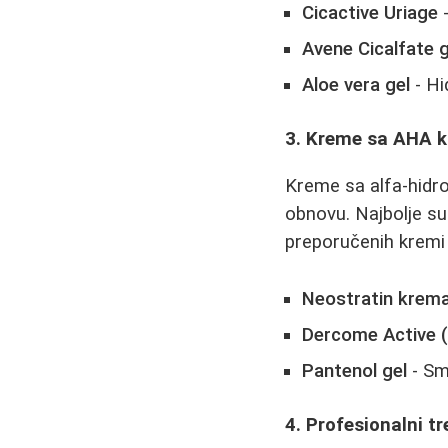
Cicactive Uriage
-
Avene Cicalfate g
Aloe vera gel
- Hi
3. Kreme sa AHA k
Kreme sa alfa-hidro
obnovu. Najbolje su
preporučenih kremi
Neostratin krema
Dercome Active (
Pantenol gel
- Sm
4. Profesionalni tr