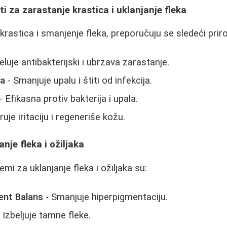
ti za zarastanje krastica i uklanjanje fleka
rastica i smanjenje fleka, preporučuju se sledeći priro
eluje antibakterijski i ubrzava zarastanje.
sa
- Smanjuje upalu i štiti od infekcija.
- Efikasna protiv bakterija i upala.
uje iritaciju i regeneriše kožu.
nje fleka i ožiljaka
emi za uklanjanje fleka i ožiljaka su:
ent Balans
- Smanjuje hiperpigmentaciju.
 Izbeljuje tamne fleke.