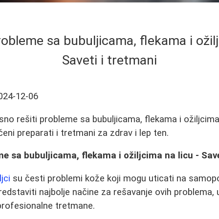
robleme sa bubuljicama, flekama i ožilj
Saveti i tretmani
024-12-06
no rešiti probleme sa bubuljicama, flekama i ožiljcima 
ni preparati i tretmani za zdrav i lep ten.
me sa bubuljicama, flekama i ožiljcima na licu - Save
ljci
su česti problemi kože koji mogu uticati na samo
dstaviti najbolje načine za rešavanje ovih problema, u
profesionalne tretmane.