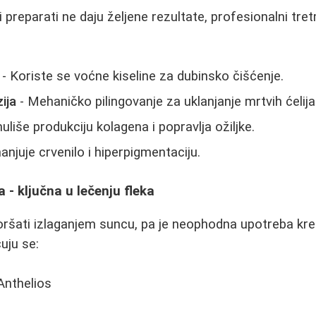
 preparati ne daju željene rezultate, profesionalni tre
- Koriste se voćne kiseline za dubinsko čišćenje.
ija
- Mehaničko pilingovanje za uklanjanje mrtvih ćelija
uliše produkciju kolagena i popravlja ožiljke.
njuje crvenilo i hiperpigmentaciju.
 - ključna u lečenju fleka
ršati izlaganjem suncu, pa je neophodna upotreba kr
uju se:
Anthelios