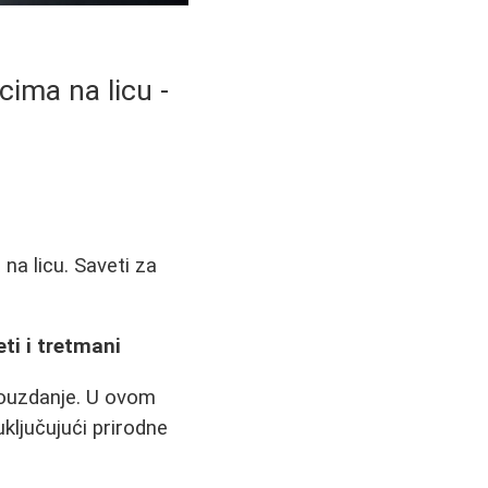
cima na licu -
na licu. Saveti za
ti i tretmani
pouzdanje. U ovom
ključujući prirodne