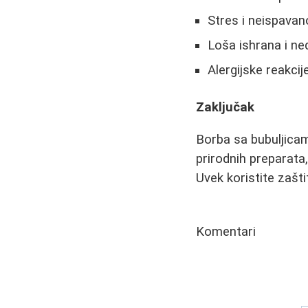
Stres i neispavan
Loša ishrana i ne
Alergijske reakcij
Zaključak
Borba sa bubuljicam
prirodnih preparata,
Uvek koristite zašt
Komentari