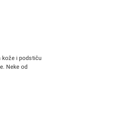
 kože i podstiču
ce. Neke od