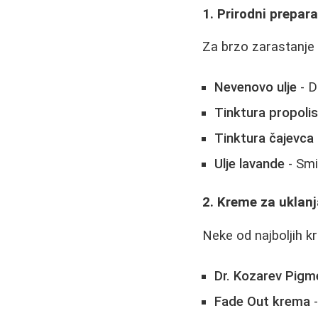
1. Prirodni prepara
Za brzo zarastanje k
Nevenovo ulje
- D
Tinktura propoli
Tinktura čajevca
Ulje lavande
- Smir
2. Kreme za uklanja
Neke od najboljih kr
Dr. Kozarev Pigm
Fade Out krema
-