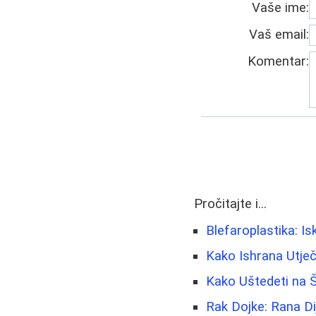
Vaše ime:
Vaš email:
Komentar:
Pročitajte i...
Blefaroplastika: Is
Kako Ishrana Utječ
Kako Uštedeti na Š
Rak Dojke: Rana Di