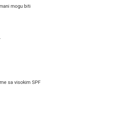
tmani mogu biti
.
eme sa visokim SPF