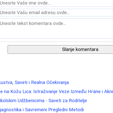
Slanje komentara
kustva, Saveti i Realna Očekivanja
e na Kožu Lica: Istraživanje Veze Između Hrane i Akn
kolskim Udžbenicima - Saveti za Roditelje
jagnostika i Savremeni Pregledni Metodi