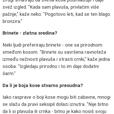
svež izgled. "Kada sam plavuša, privlačim više
pažnje," kaže neko. "Pogotovo leti, kad se ten blago
bronzira."
Brinete - zlatna sredina?
Neki ljudi preferiraju brinete - one sa prirodnom
smeđom kosom. "Brinete su savršena ravnoteža
između nežnosti plavuša i strasti crnki," kaže jedna
osoba. "Izgledaju prirodno i to im daje dodatni
šarm."
Da li je boja kose stvarno presudna?
Iako rasprave o boji kose mogu biti zabavne, mnogi
se slažu da pravi seksipil dolazi iznutra. "Nije bitno
da li si plavuša ili crnka - bitno je kako nosiš svoju