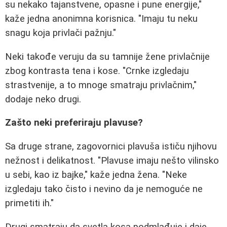
su nekako tajanstvene, opasne i pune energije,"
kaže jedna anonimna korisnica. "Imaju tu neku
snagu koja privlači pažnju."
Neki takođe veruju da su tamnije žene privlačnije
zbog kontrasta tena i kose. "Crnke izgledaju
strastvenije, a to mnoge smatraju privlačnim,"
dodaje neko drugi.
Zašto neki preferiraju plavuse?
Sa druge strane, zagovornici plavuša ističu njihovu
nežnost i delikatnost. "Plavuse imaju nešto vilinsko
u sebi, kao iz bajke," kaže jedna žena. "Neke
izgledaju tako čisto i nevino da je nemoguće ne
primetiti ih."
Drugi smatraju da svetla kosa podmlađuje i daje