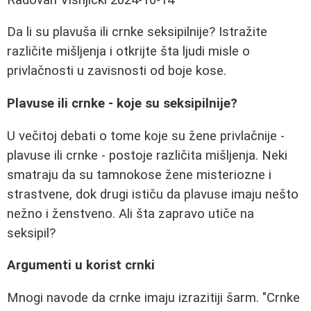
Da li su plavuša ili crnke seksipilnije? Istražite
različite mišljenja i otkrijte šta ljudi misle o
privlačnosti u zavisnosti od boje kose.
Plavuse ili crnke - koje su seksipilnije?
U večitoj debati o tome koje su žene privlačnije -
plavuse ili crnke - postoje različita mišljenja. Neki
smatraju da su tamnokose žene misteriozne i
strastvene, dok drugi ističu da plavuse imaju nešto
nežno i ženstveno. Ali šta zapravo utiče na
seksipil?
Argumenti u korist crnki
Mnogi navode da crnke imaju izrazitiji šarm. "Crnke