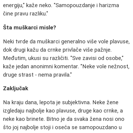
energiju," kaže neko. "Samopouzdanje i harizma
čine pravu razliku."
Šta muškarci misle?
Neki tvrde da muškarci generalno više vole plavuse,
dok drugi kažu da crnke privlače više pažnje.
Međutim, ukusi su različiti. "Sve zavisi od osobe,"
kaže jedan anonimni komentar. "Neke vole nežnost,
druge strast - nema pravila."
Zaključak
Na kraju dana, lepota je subjektivna. Neke žene
izgledaju najbolje kao plavuse, druge kao crnke, a
neke kao brinete. Bitno je da svaka žena nosi ono
što joj najbolje stoji i oseća se samopouzdano u