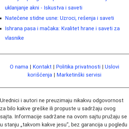
uklanjanje akni - Iskustva i saveti
Natečene stidne usne: Uzroci, rešenja i saveti
Ishrana pasa i mačaka: Kvalitet hrane i saveti za
vlasnike
O nama
|
Kontakt
|
Politika privatnosti
|
Uslovi
korišćenja
|
Marketinški servisi
Urednici i autori ne preuzimaju nikakvu odgovornost
za bilo kakve greške ili propuste u sadržaju ovog
sajta. Informacije sadržane na ovom sajtu pružaju se
u stanju „takvom kakve jesu“, bez garancija u pogledu