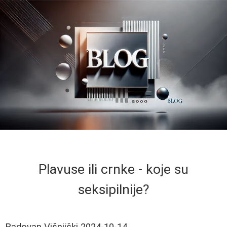
Plavuse ili crnke - koje su
seksipilnije?
Radovan Višnjički
2024-10-14