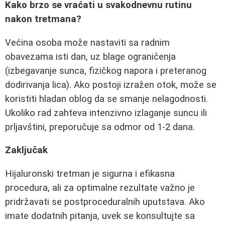
Kako brzo se vraćati u svakodnevnu rutinu
nakon tretmana?
Većina osoba može nastaviti sa radnim
obavezama isti dan, uz blage ograničenja
(izbegavanje sunca, fizičkog napora i preteranog
dodirivanja lica). Ako postoji izražen otok, može se
koristiti hladan oblog da se smanje nelagodnosti.
Ukoliko rad zahteva intenzivno izlaganje suncu ili
prljavštini, preporučuje sa odmor od 1-2 dana.
Zaključak
Hijaluronski tretman je sigurna i efikasna
procedura, ali za optimalne rezultate važno je
pridržavati se postproceduralnih uputstava. Ako
imate dodatnih pitanja, uvek se konsultujte sa