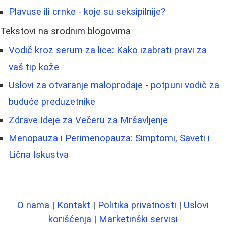
Plavuse ili crnke - koje su seksipilnije?
Tekstovi na srodnim blogovima
Vodič kroz serum za lice: Kako izabrati pravi za
vaš tip kože
Uslovi za otvaranje maloprodaje - potpuni vodič za
buduće preduzetnike
Zdrave Ideje za Večeru za Mršavljenje
Menopauza i Perimenopauza: Simptomi, Saveti i
Lična Iskustva
O nama
|
Kontakt
|
Politika privatnosti
|
Uslovi
korišćenja
|
Marketinški servisi