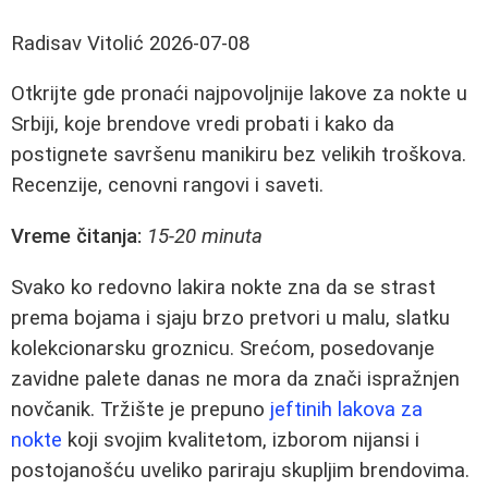
Radisav Vitolić
2026-07-08
Otkrijte gde pronaći najpovoljnije lakove za nokte u
Srbiji, koje brendove vredi probati i kako da
postignete savršenu manikiru bez velikih troškova.
Recenzije, cenovni rangovi i saveti.
Vreme čitanja:
15-20 minuta
Svako ko redovno lakira nokte zna da se strast
prema bojama i sjaju brzo pretvori u malu, slatku
kolekcionarsku groznicu. Srećom, posedovanje
zavidne palete danas ne mora da znači ispražnjen
novčanik. Tržište je prepuno
jeftinih lakova za
nokte
koji svojim kvalitetom, izborom nijansi i
postojanošću uveliko pariraju skupljim brendovima.