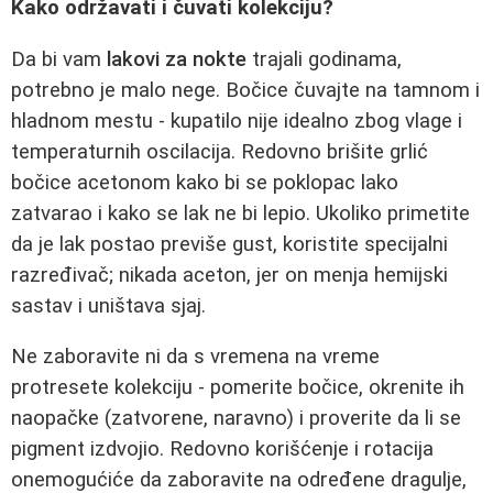
Kako održavati i čuvati kolekciju?
Da bi vam
lakovi za nokte
trajali godinama,
potrebno je malo nege. Bočice čuvajte na tamnom i
hladnom mestu - kupatilo nije idealno zbog vlage i
temperaturnih oscilacija. Redovno brišite grlić
bočice acetonom kako bi se poklopac lako
zatvarao i kako se lak ne bi lepio. Ukoliko primetite
da je lak postao previše gust, koristite specijalni
razređivač; nikada aceton, jer on menja hemijski
sastav i uništava sjaj.
Ne zaboravite ni da s vremena na vreme
protresete kolekciju - pomerite bočice, okrenite ih
naopačke (zatvorene, naravno) i proverite da li se
pigment izdvojio. Redovno korišćenje i rotacija
onemogućiće da zaboravite na određene dragulje,