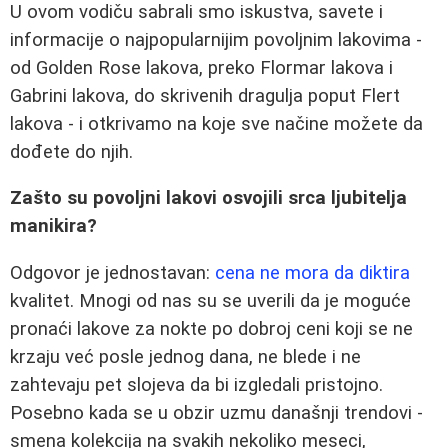
U ovom vodiču sabrali smo iskustva, savete i
informacije o najpopularnijim povoljnim lakovima -
od Golden Rose lakova, preko Flormar lakova i
Gabrini lakova, do skrivenih dragulja poput Flert
lakova - i otkrivamo na koje sve načine možete da
dođete do njih.
Zašto su povoljni lakovi osvojili srca ljubitelja
manikira?
Odgovor je jednostavan:
cena ne mora da diktira
kvalitet. Mnogi od nas su se uverili da je moguće
pronaći lakove za nokte po dobroj ceni koji se ne
krzaju već posle jednog dana, ne blede i ne
zahtevaju pet slojeva da bi izgledali pristojno.
Posebno kada se u obzir uzmu današnji trendovi -
smena kolekcija na svakih nekoliko meseci,