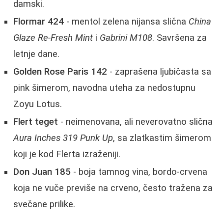
damski.
Flormar 424
- mentol zelena nijansa slična
China
Glaze Re-Fresh Mint
i
Gabrini M108
. Savršena za
letnje dane.
Golden Rose Paris 142
- zaprašena ljubičasta sa
pink šimerom, navodna uteha za nedostupnu
Zoyu Lotus.
Flert teget
- neimenovana, ali neverovatno slična
Aura Inches 319 Punk Up
, sa zlatkastim šimerom
koji je kod Flerta izraženiji.
Don Juan 185
- boja tamnog vina, bordo-crvena
koja ne vuče previše na crveno, često tražena za
svečane prilike.