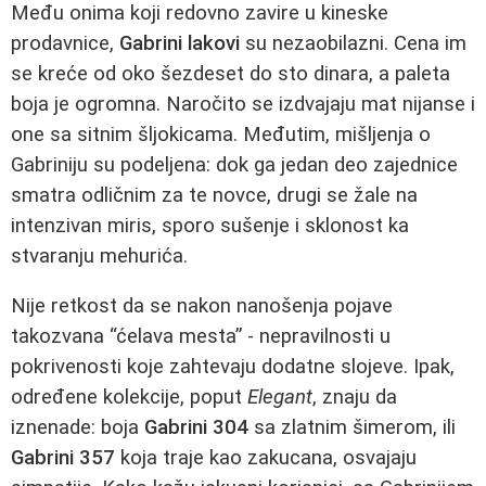
Među onima koji redovno zavire u kineske
prodavnice,
Gabrini lakovi
su nezaobilazni. Cena im
se kreće od oko šezdeset do sto dinara, a paleta
boja je ogromna. Naročito se izdvajaju mat nijanse i
one sa sitnim šljokicama. Međutim, mišljenja o
Gabriniju su podeljena: dok ga jedan deo zajednice
smatra odličnim za te novce, drugi se žale na
intenzivan miris, sporo sušenje i sklonost ka
stvaranju mehurića.
Nije retkost da se nakon nanošenja pojave
takozvana “ćelava mesta” - nepravilnosti u
pokrivenosti koje zahtevaju dodatne slojeve. Ipak,
određene kolekcije, poput
Elegant
, znaju da
iznenade: boja
Gabrini 304
sa zlatnim šimerom, ili
Gabrini 357
koja traje kao zakucana, osvajaju