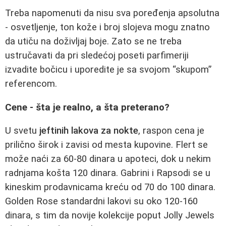
Treba napomenuti da nisu sva poređenja apsolutna
- osvetljenje, ton kože i broj slojeva mogu znatno
da utiču na doživljaj boje. Zato se ne treba
ustručavati da pri sledećoj poseti parfimeriji
izvadite bočicu i uporedite je sa svojom “skupom”
referencom.
Cene - šta je realno, a šta preterano?
U svetu
jeftinih lakova za nokte
, raspon cena je
prilično širok i zavisi od mesta kupovine. Flert se
može naći za 60-80 dinara u apoteci, dok u nekim
radnjama košta 120 dinara. Gabrini i Rapsodi se u
kineskim prodavnicama kreću od 70 do 100 dinara.
Golden Rose standardni lakovi su oko 120-160
dinara, s tim da novije kolekcije poput Jolly Jewels