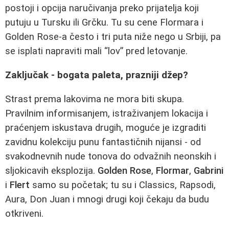
postoji i opcija naručivanja preko prijatelja koji
putuju u Tursku ili Grčku. Tu su cene Flormara i
Golden Rose-a često i tri puta niže nego u Srbiji, pa
se isplati napraviti mali “lov” pred letovanje.
Zaključak - bogata paleta, prazniji džep?
Strast prema lakovima ne mora biti skupa.
Pravilnim informisanjem, istraživanjem lokacija i
praćenjem iskustava drugih, moguće je izgraditi
zavidnu kolekciju punu fantastičnih nijansi - od
svakodnevnih nude tonova do odvažnih neonskih i
sljokicavih eksplozija.
Golden Rose
,
Flormar
,
Gabrini
i
Flert
samo su početak; tu su i Classics, Rapsodi,
Aura, Don Juan i mnogi drugi koji čekaju da budu
otkriveni.