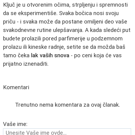
Ključ je u otvorenim očima, strpljenju i spremnosti
da se eksperimentiše. Svaka bočica nosi svoju
priču - i svaka može da postane omiljeni deo vaše
svakodnevne rutine ulepšavanja. A kada sledeći put
budete prolazili pored parfimerije u podzemnom
prolazu ili kineske radnje, setite se da možda baš
tamo čeka
lak vaših snova
- po ceni koja će vas
prijatno iznenaditi.
Komentari
Trenutno nema komentara za ovaj članak.
Vaše ime: