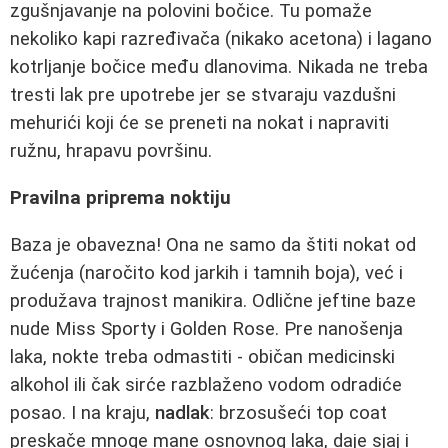
zgušnjavanje na polovini bočice. Tu pomaže
nekoliko kapi razređivača (nikako acetona) i lagano
kotrljanje bočice među dlanovima. Nikada ne treba
tresti lak pre upotrebe jer se stvaraju vazdušni
mehurići koji će se preneti na nokat i napraviti
ružnu, hrapavu površinu.
Pravilna priprema noktiju
Baza je obavezna! Ona ne samo da štiti nokat od
žućenja (naročito kod jarkih i tamnih boja), već i
produžava trajnost manikira. Odlične jeftine baze
nude Miss Sporty i Golden Rose. Pre nanošenja
laka, nokte treba odmastiti - običan medicinski
alkohol ili čak sirće razblaženo vodom odradiće
posao. I na kraju,
nadlak
: brzosušeći top coat
preskače mnoge mane osnovnog laka, daje sjaj i