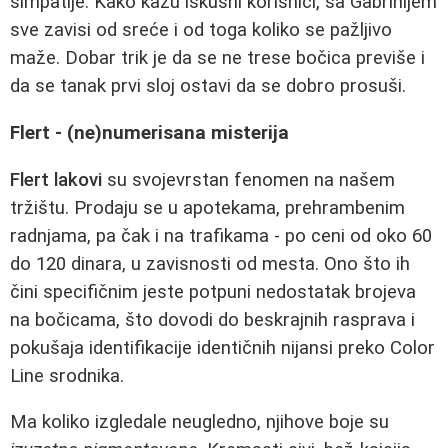
simpatije. Kako kažu iskusni korisnici, sa Gabrinijem
sve zavisi od sreće i od toga koliko se pažljivo
maže. Dobar trik je da se ne trese bočica previše i
da se tanak prvi sloj ostavi da se dobro prosuši.
Flert - (ne)numerisana misterija
Flert lakovi
su svojevrstan fenomen na našem
tržištu. Prodaju se u apotekama, prehrambenim
radnjama, pa čak i na trafikama - po ceni od oko 60
do 120 dinara, u zavisnosti od mesta. Ono što ih
čini specifičnim jeste potpuni nedostatak brojeva
na bočicama, što dovodi do beskrajnih rasprava i
pokušaja identifikacije identičnih nijansi preko Color
Line srodnika.
Ma koliko izgledale neugledno, njihove boje su