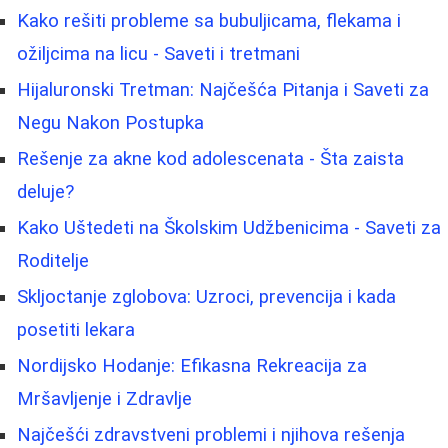
Kako rešiti probleme sa bubuljicama, flekama i
ožiljcima na licu - Saveti i tretmani
Hijaluronski Tretman: Najčešća Pitanja i Saveti za
Negu Nakon Postupka
Rešenje za akne kod adolescenata - Šta zaista
deluje?
Kako Uštedeti na Školskim Udžbenicima - Saveti za
Roditelje
Skljoctanje zglobova: Uzroci, prevencija i kada
posetiti lekara
Nordijsko Hodanje: Efikasna Rekreacija za
Mršavljenje i Zdravlje
Najčešći zdravstveni problemi i njihova rešenja