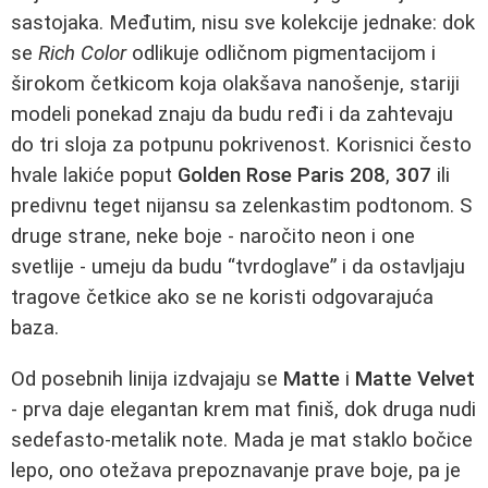
sastojaka. Međutim, nisu sve kolekcije jednake: dok
se
Rich Color
odlikuje odličnom pigmentacijom i
širokom četkicom koja olakšava nanošenje, stariji
modeli ponekad znaju da budu ređi i da zahtevaju
do tri sloja za potpunu pokrivenost. Korisnici često
hvale lakiće poput
Golden Rose Paris 208
,
307
ili
predivnu teget nijansu sa zelenkastim podtonom. S
druge strane, neke boje - naročito neon i one
svetlije - umeju da budu “tvrdoglave” i da ostavljaju
tragove četkice ako se ne koristi odgovarajuća
baza.
Od posebnih linija izdvajaju se
Matte
i
Matte Velvet
- prva daje elegantan krem mat finiš, dok druga nudi
sedefasto-metalik note. Mada je mat staklo bočice
lepo, ono otežava prepoznavanje prave boje, pa je