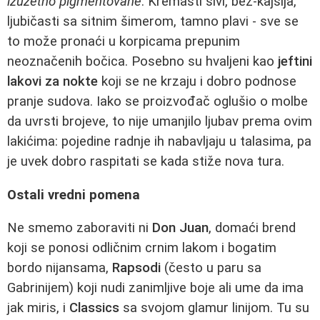
izuzetno pigmentovane
. Kremasti sivi, bež-kajsija,
ljubičasti sa sitnim šimerom, tamno plavi - sve se
to može pronaći u korpicama prepunim
neoznačenih bočica. Posebno su hvaljeni kao
jeftini
lakovi za nokte
koji se ne krzaju i dobro podnose
pranje sudova. Iako se proizvođač oglušio o molbe
da uvrsti brojeve, to nije umanjilo ljubav prema ovim
lakićima: pojedine radnje ih nabavljaju u talasima, pa
je uvek dobro raspitati se kada stiže nova tura.
Ostali vredni pomena
Ne smemo zaboraviti ni
Don Juan
, domaći brend
koji se ponosi odličnim crnim lakom i bogatim
bordo nijansama,
Rapsodi
(često u paru sa
Gabrinijem) koji nudi zanimljive boje ali ume da ima
jak miris, i
Classics
sa svojom glamur linijom. Tu su