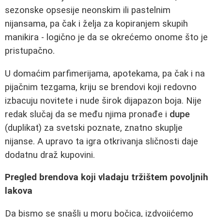
sezonske opsesije neonskim ili pastelnim
nijansama, pa čak i želja za kopiranjem skupih
manikira - logično je da se okrećemo onome što je
pristupačno.
U domaćim parfimerijama, apotekama, pa čak i na
pijačnim tezgama, kriju se brendovi koji redovno
izbacuju novitete i nude širok dijapazon boja. Nije
redak slučaj da se među njima pronađe i
dupe
(duplikat) za svetski poznate, znatno skuplje
nijanse. A upravo ta igra otkrivanja sličnosti daje
dodatnu draž kupovini.
Pregled brendova koji vladaju tržištem povoljnih
lakova
Da bismo se snašli u moru bočica, izdvojićemo