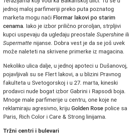
Terazijama
koji vodi ka Balkanskoj ulici. Tu se u
jednoj maloj parfimeriji preko puta poznatog
marketa mogu naći
Flormar lakovi po starim
cenama
. Iako je izbor prilično proroljan, strpljivi
kupci uspevaju da ugledaju preostale
Supershine
ili
Supermatte
nijanse. Dobra vest je da se još uvek
može naleteti na skrivene primerke iz magacina.
Nekoliko ulica dalje, u jednoj apoteci u Dušanovoj,
pojavljivali su se Flert lakovi, a u blizini Pravnog
fakulteta u Svetogorskoj i u 27. marta, kineski
prodavci nude bogat izbor Gabrini i Rapsodi boja.
Mnoge male parfimerije u centru, one koje ne
reklamiraju agresivno, kriju
Golden Rose
police sa
Paris, Rich Color i Care & Strong linijama.
Tržni centri i bulevari