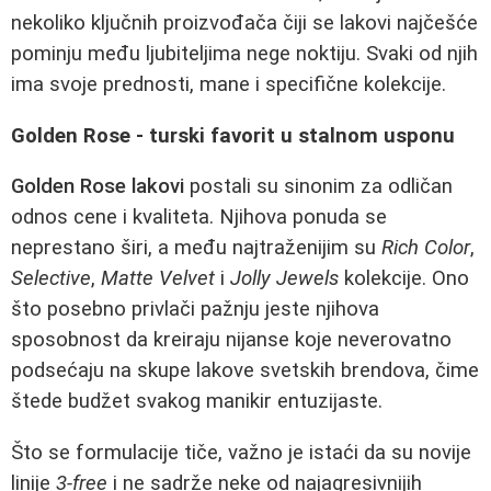
nekoliko ključnih proizvođača čiji se lakovi najčešće
pominju među ljubiteljima nege noktiju. Svaki od njih
ima svoje prednosti, mane i specifične kolekcije.
Golden Rose - turski favorit u stalnom usponu
Golden Rose lakovi
postali su sinonim za odličan
odnos cene i kvaliteta. Njihova ponuda se
neprestano širi, a među najtraženijim su
Rich Color
,
Selective
,
Matte Velvet
i
Jolly Jewels
kolekcije. Ono
što posebno privlači pažnju jeste njihova
sposobnost da kreiraju nijanse koje neverovatno
podsećaju na skupe lakove svetskih brendova, čime
štede budžet svakog manikir entuzijaste.
Što se formulacije tiče, važno je istaći da su novije
linije
3-free
i ne sadrže neke od najagresivnijih