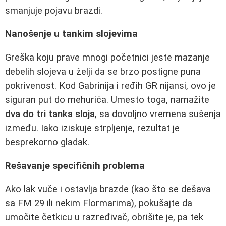
smanjuje pojavu brazdi.
Nanošenje u tankim slojevima
Greška koju prave mnogi početnici jeste mazanje
debelih slojeva u želji da se brzo postigne puna
pokrivenost. Kod Gabrinija i ređih GR nijansi, ovo je
siguran put do mehurića. Umesto toga, namažite
dva do tri tanka sloja
, sa dovoljno vremena sušenja
između. Iako iziskuje strpljenje, rezultat je
besprekorno gladak.
Rešavanje specifičnih problema
Ako lak vuče i ostavlja brazde (kao što se dešava
sa FM 29 ili nekim Flormarima), pokušajte da
umočite četkicu u razređivač, obrišite je, pa tek