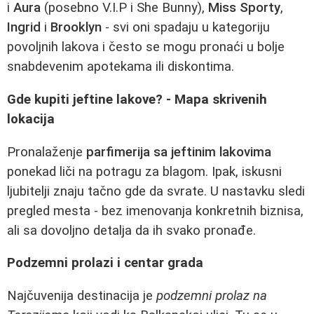
i
Aura
(posebno V.I.P i She Bunny),
Miss Sporty
,
Ingrid
i
Brooklyn
- svi oni spadaju u kategoriju
povoljnih lakova i često se mogu pronaći u bolje
snabdevenim apotekama ili diskontima.
Gde kupiti jeftine lakove? - Mapa skrivenih
lokacija
Pronalaženje
parfimerija sa jeftinim lakovima
ponekad liči na potragu za blagom. Ipak, iskusni
ljubitelji znaju tačno gde da svrate. U nastavku sledi
pregled mesta - bez imenovanja konkretnih biznisa,
ali sa dovoljno detalja da ih svako pronađe.
Podzemni prolazi i centar grada
Najčuvenija destinacija je
podzemni prolaz na