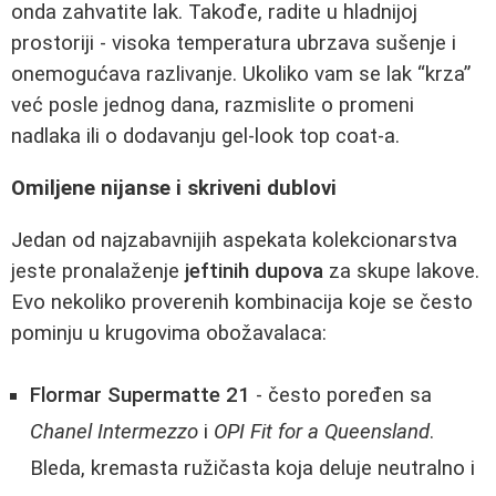
onda zahvatite lak. Takođe, radite u hladnijoj
prostoriji - visoka temperatura ubrzava sušenje i
onemogućava razlivanje. Ukoliko vam se lak “krza”
već posle jednog dana, razmislite o promeni
nadlaka ili o dodavanju gel-look top coat-a.
Omiljene nijanse i skriveni dublovi
Jedan od najzabavnijih aspekata kolekcionarstva
jeste pronalaženje
jeftinih dupova
za skupe lakove.
Evo nekoliko proverenih kombinacija koje se često
pominju u krugovima obožavalaca:
Flormar Supermatte 21
- često poređen sa
Chanel Intermezzo
i
OPI Fit for a Queensland
.
Bleda, kremasta ružičasta koja deluje neutralno i