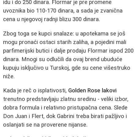
idu i do 250 dinara. Flormar je pre promene
uvoznika bio 110-170 dinara, a sada je zvanična
cena u njegovoj radnji blizu 300 dinara.
Zbog toga se kupci snalaze: u apotekama se još
mogu pronaći ostaci starih zaliha, a pojedini mali
parfimerijski butici i dalje prodaju Flormar ispod 200
dinara. Mnogi su odlučili da ovaj brend ubuduće
kupuju isključivo u Turskoj, gde su cene višestruko
niže.
Kada je reč o isplativosti,
Golden Rose lakovi
trenutno predstavljaju zlatnu sredinu - veliki izbor,
dobra formula i relativno pristupačna cena. Slede
Don Juan i Flert, dok Gabrini treba birati pažljivo i
oslanjati se na proverene nijanse.