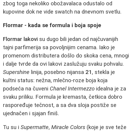
zbog toga nekoliko obožavalaca odustalo od
kupovine dok ne vide swatch na dnevnom svetlu.
Flormar - kada se formula i boja spoje
Flormar lakovi
su dugo bili jedan od najčuvanijih
tajni parfimerija sa povoljnijim cenama. Iako je
promenom distributera došlo do skoka cena, mnogi
i dalje tvrde da ovi lakovi zaslužuju svaku pohvalu.
Supershine
linija, posebno nijansa
21
, stekla je
kultni status: nežna, mlečno-roze boja koja
podseća na čuveni
Chanel Intermezzo
idealna je za
svaku priliku. Formula je kremasta, četkica dobro
raspoređuje tečnost, a sa dva sloja postiže se
ujednačen i sjajan finiš.
Tu su i
Supermatte
,
Miracle Colors
(koje je sve teže