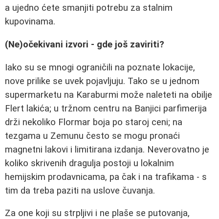
a ujedno ćete smanjiti potrebu za stalnim
kupovinama.
(Ne)očekivani izvori - gde još zaviriti?
Iako su se mnogi ograničili na poznate lokacije,
nove prilike se uvek pojavljuju. Tako se u jednom
supermarketu na Karaburmi može naleteti na obilje
Flert lakića; u tržnom centru na Banjici parfimerija
drži nekoliko Flormar boja po staroj ceni; na
tezgama u Zemunu često se mogu pronaći
magnetni lakovi i limitirana izdanja. Neverovatno je
koliko skrivenih dragulja postoji u lokalnim
hemijskim prodavnicama, pa čak i na trafikama - s
tim da treba paziti na uslove čuvanja.
Za one koji su strpljivi i ne plaše se putovanja,