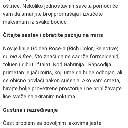
oštrice. Nekoliko jednostavnih saveta pomoći će
vam da smanjite broj promašaja i izvučete
maksimum iz svake bočice.
Čitajte sastav i obratite pažnju na miris
Novije linije Golden Rose-a (Rich Color, Selective)
su
big 3 free
, što znači da ne sadrže formaldehid,
toluen i dibutil ftalat. Kod Gabrinija i Rapsodija
primetan je jači miris, koji ume da bude odbojan, ali
se obično povlači nakon sušenja. Ako vam smeta,
birajte bolje provetrene prostorije i ne približavajte
lice sveže nalakiranim noktima.
Gustina i razređivanje
Čest problem sa povoljnim lakovima jeste