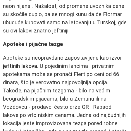
neon nijansi. Nažalost, od promene uvoznika cene
su skočile duplo, pa se mnogi kunu da će Flormar
ubuduće kupovati samo na letovanju u Turskoj, gde
su ovi lakovi znatno jeftiniji.
Apoteke i pijačne tezge
Apoteke su neopravdano zapostavljene kao izvor
jeftinih lakova
. U pojedinim lancima i privatnim
apotekama može se pronaći Flert po ceni od 66
dinara, što je verovatno najpovoljnija opcija.
Takođe, na pijačnim tezgama - bilo na većim
beogradskim pijacama, bilo u Zemunu ili na
Voždovcu - prodavci često drže GR i Rapsodi
lakove po vrlo niskim cenama. Jedna od najčudnijih
lokacija jeste improvizovana tezga pored robne