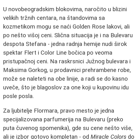
U novobeogradskim blokovima, naročito u blizini
velikih tržnih centara, na štandovima sa
kozmetikom mogu se naći Golden Rose lakovi, ali
po nešto višoj ceni. Slična situacija je i na Bulevaru
despota Stefana - jedna radnja hemije nudi širok
spektar Flert i Color Line bočica po veoma
pristupačnoj ceni. Na raskrsnici Južnog bulevara i
Maksima Gorkog, u prodavnici prehrambene robe,
može se naleteti na obe linije, a radi se do kasno
uveče, što je blagoslov za one koji u kupovinu idu
posle posla.
Za ljubitelje Flormara, pravo mesto je jedna
specijalizovana parfumerija na Bulevaru (preko
puta čuvenog spomenika), gde su cene nešto više,
ali je izbor gotovo kompletan - od
Miracle Colors
do