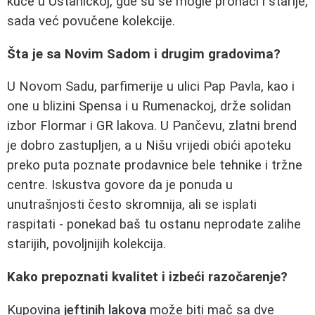
kuće u Ustaničkoj, gde su se mogle pronaći i starije,
sada već povučene kolekcije.
Šta je sa Novim Sadom i drugim gradovima?
U Novom Sadu, parfimerije u ulici Pap Pavla, kao i
one u blizini Spensa i u Rumenackoj, drže solidan
izbor Flormar i GR lakova. U Pančevu, zlatni brend
je dobro zastupljen, a u Nišu vrijedi obići apoteku
preko puta poznate prodavnice bele tehnike i tržne
centre. Iskustva govore da je ponuda u
unutrašnjosti često skromnija, ali se isplati
raspitati - ponekad baš tu ostanu neprodate zalihe
starijih, povoljnijih kolekcija.
Kako prepoznati kvalitet i izbeći razočarenje?
Kupovina
jeftinih lakova
može biti mač sa dve