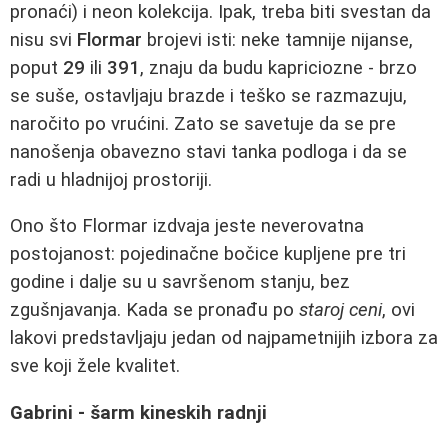
pronaći) i neon kolekcija. Ipak, treba biti svestan da
nisu svi
Flormar
brojevi isti: neke tamnije nijanse,
poput
29
ili
391
, znaju da budu kapriciozne - brzo
se suše, ostavljaju brazde i teško se razmazuju,
naročito po vrućini. Zato se savetuje da se pre
nanošenja obavezno stavi tanka podloga i da se
radi u hladnijoj prostoriji.
Ono što Flormar izdvaja jeste neverovatna
postojanost: pojedinačne bočice kupljene pre tri
godine i dalje su u savršenom stanju, bez
zgušnjavanja. Kada se pronađu po
staroj ceni
, ovi
lakovi predstavljaju jedan od najpametnijih izbora za
sve koji žele kvalitet.
Gabrini - šarm kineskih radnji