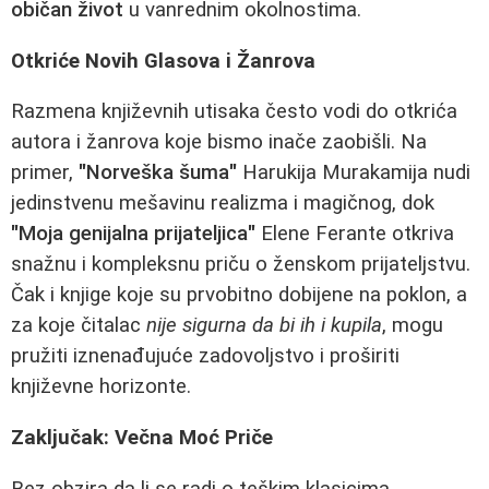
običan život
u vanrednim okolnostima.
Otkriće Novih Glasova i Žanrova
Razmena književnih utisaka često vodi do otkrića
autora i žanrova koje bismo inače zaobišli. Na
primer,
"Norveška šuma"
Harukija Murakamija nudi
jedinstvenu mešavinu realizma i magičnog, dok
"Moja genijalna prijateljica"
Elene Ferante otkriva
snažnu i kompleksnu priču o ženskom prijateljstvu.
Čak i knjige koje su prvobitno dobijene na poklon, a
za koje čitalac
nije sigurna da bi ih i kupila
, mogu
pružiti iznenađujuće zadovoljstvo i proširiti
književne horizonte.
Zaključak: Večna Moć Priče
Bez obzira da li se radi o teškim klasicima,