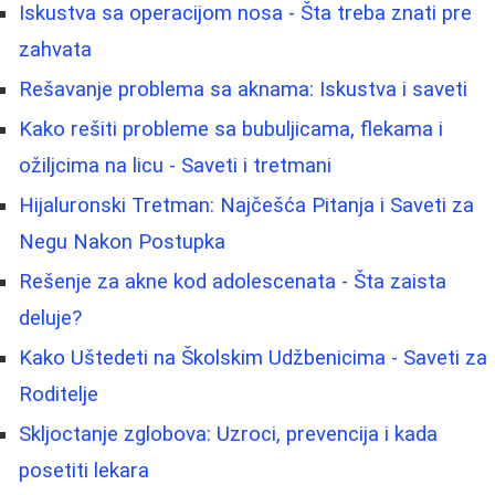
Iskustva sa operacijom nosa - Šta treba znati pre
zahvata
Rešavanje problema sa aknama: Iskustva i saveti
Kako rešiti probleme sa bubuljicama, flekama i
ožiljcima na licu - Saveti i tretmani
Hijaluronski Tretman: Najčešća Pitanja i Saveti za
Negu Nakon Postupka
Rešenje za akne kod adolescenata - Šta zaista
deluje?
Kako Uštedeti na Školskim Udžbenicima - Saveti za
Roditelje
Skljoctanje zglobova: Uzroci, prevencija i kada
posetiti lekara