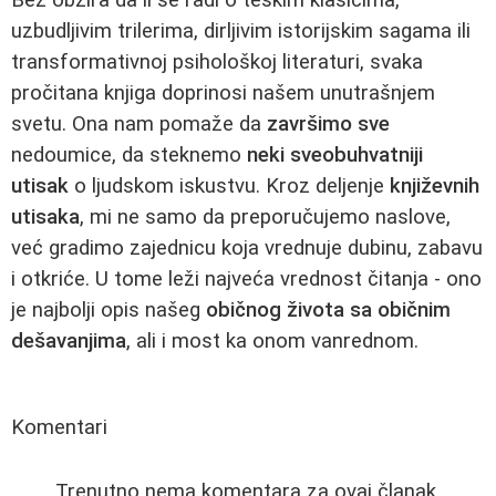
uzbudljivim trilerima, dirljivim istorijskim sagama ili
transformativnoj psihološkoj literaturi, svaka
pročitana knjiga doprinosi našem unutrašnjem
svetu. Ona nam pomaže da
završimo sve
nedoumice, da steknemo
neki sveobuhvatniji
utisak
o ljudskom iskustvu. Kroz deljenje
književnih
utisaka
, mi ne samo da preporučujemo naslove,
već gradimo zajednicu koja vrednuje dubinu, zabavu
i otkriće. U tome leži najveća vrednost čitanja - ono
je najbolji opis našeg
običnog života sa običnim
dešavanjima
, ali i most ka onom vanrednom.
Komentari
Trenutno nema komentara za ovaj članak.