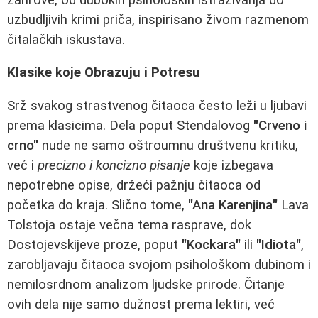
uzbudljivih krimi priča, inspirisano živom razmenom
čitalačkih iskustava.
Klasike koje Obrazuju i Potresu
Srž svakog strastvenog čitaoca često leži u ljubavi
prema klasicima. Dela poput Stendalovog
"Crveno i
crno"
nude ne samo oštroumnu društvenu kritiku,
već i
precizno i koncizno pisanje
koje izbegava
nepotrebne opise, držeći pažnju čitaoca od
početka do kraja. Slično tome,
"Ana Karenjina"
Lava
Tolstoja ostaje večna tema rasprave, dok
Dostojevskijeve proze, poput
"Kockara"
ili
"Idiota"
,
zarobljavaju čitaoca svojom psihološkom dubinom i
nemilosrdnom analizom ljudske prirode. Čitanje
ovih dela nije samo dužnost prema lektiri, već