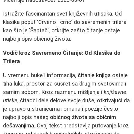
Istražite fascinantan svet književnih utisaka. Od
klasika poput 'Crveno i crno' do savremenih trilera
kao što je 'Šaptač', otkrijte zašto čitanje ostaje
najbolji opis običnog života.
Vodič kroz Savremeno Čitanje: Od Klasika do
Trilera
U vremenu buke i informacija,
čitanje knjiga
ostaje
tiha luka, prostor za susret sa drugim svetovima i
samim sobom. Kroz razmenu mišljenja i
književne
utiske
, čitaoci dele delove svoje duše, otkrivajući da
je upravo u stranicama romana i poezije često
najbolji opis našeg
običnog života sa običnim
dešavanjima
. Ovaj tekst predstavlja putovanje kroz
žanrove, od dubokih psiholoških istraživanja do