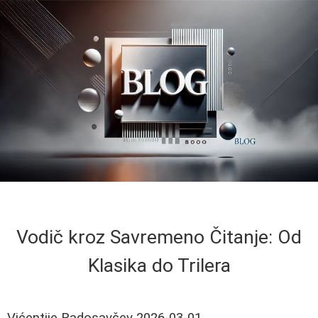
Vodič kroz Savremeno Čitanje: Od
Klasika do Trilera
Vićentije Radosavčev
2026-03-01