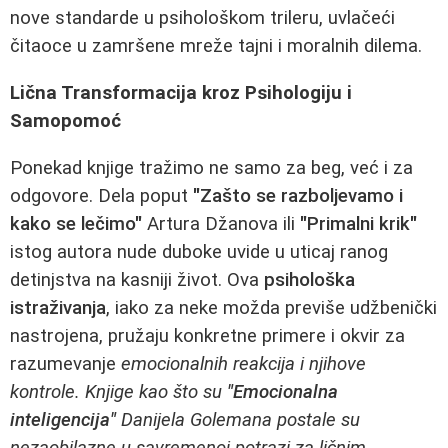
nove standarde u psihološkom trileru, uvlačeći
čitaoce u zamršene mreže tajni i moralnih dilema.
Lična Transformacija kroz Psihologiju i
Samopomoć
Ponekad knjige tražimo ne samo za beg, već i za
odgovore. Dela poput
"Zašto se razboljevamo i
kako se lečimo"
Artura Džanova ili
"Primalni krik"
istog autora nude duboke uvide u uticaj ranog
detinjstva na kasniji život. Ova
psihološka
istraživanja
, iako za neke možda previše udžbenički
nastrojena, pružaju konkretne primere i okvir za
razumevanje
emocionalnih reakcija i njihove
kontrole. Knjige kao što su
"Emocionalna
inteligencija"
Danijela Golemana postale su
nezaobilazne u savremenoj potrazi za ličnim