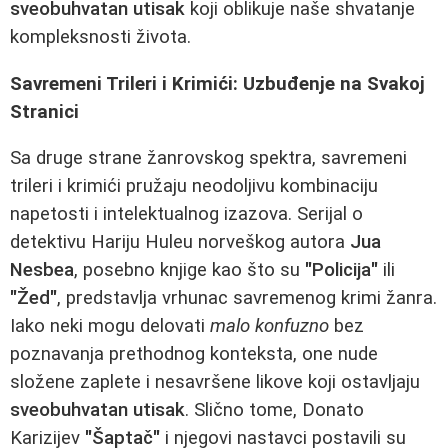
sveobuhvatan utisak
koji oblikuje naše shvatanje
kompleksnosti života.
Savremeni Trileri i Krimići: Uzbuđenje na Svakoj
Stranici
Sa druge strane žanrovskog spektra, savremeni
trileri i krimići pružaju neodoljivu kombinaciju
napetosti i intelektualnog izazova. Serijal o
detektivu Hariju Huleu norveškog autora
Jua
Nesbea
, posebno knjige kao što su
"Policija"
ili
"Žed"
, predstavlja vrhunac savremenog krimi žanra.
Iako neki mogu delovati
malo konfuzno
bez
poznavanja prethodnog konteksta, one nude
složene zaplete i nesavršene likove koji ostavljaju
sveobuhvatan utisak
. Slično tome, Donato
Karizijev
"Šaptač"
i njegovi nastavci postavili su