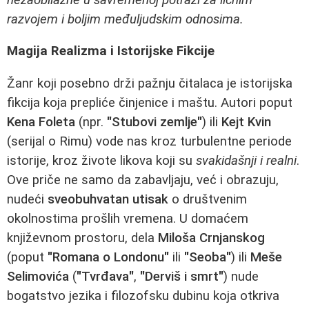
razvojem i boljim međuljudskim odnosima.
Magija Realizma i Istorijske Fikcije
Žanr koji posebno drži pažnju čitalaca je istorijska
fikcija koja prepliće činjenice i maštu. Autori poput
Kena Foleta
(npr.
"Stubovi zemlje"
) ili
Kejt Kvin
(serijal o Rimu) vode nas kroz turbulentne periode
istorije, kroz živote likova koji su
svakidašnji i realni
.
Ove priče ne samo da zabavljaju, već i obrazuju,
nudeći
sveobuhvatan utisak
o društvenim
okolnostima prošlih vremena. U domaćem
književnom prostoru, dela
Miloša Crnjanskog
(poput
"Romana o Londonu"
ili
"Seoba"
) ili
Meše
Selimovića
(
"Tvrđava"
,
"Derviš i smrt"
) nude
bogatstvo jezika i filozofsku dubinu koja otkriva