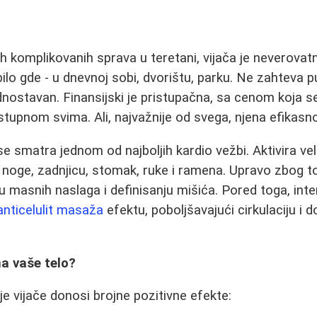
h komplikovanih sprava u teretani, vijača je neverovat
bilo gde - u dnevnoj sobi, dvorištu, parku. Ne zahteva 
ednostavan. Finansijski je pristupačna, sa cenom koja 
ostupnom svima. Ali, najvažnije od svega, njena efikasno
e smatra jednom od najboljih kardio vežbi. Aktivira veli
noge, zadnjicu, stomak, ruke i ramena. Upravo zbog t
ju masnih naslaga i definisanju mišića. Pored toga, int
anticelulit masaža
efektu, poboljšavajući cirkulaciju i 
na vaše telo?
 vijače donosi brojne pozitivne efekte: