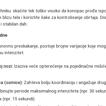
ehniku: skačite tek toliko visoko da konopac prođe isp
 blizu tela i koristite šake za kontrolisanje obrtaja. Dis
i stabilan dah.
edne
novno preskakanje, postoje brojne varijacije koje mo
u intenzitet:
j nozi:
Izaziva veće opterećenje na pojedinačne mišiće
a (osmice):
Zahteva bolju koordinaciju i angažuje drug
inujte periode maksimalnog intenziteta (npr. 30 sekun
(npr. 15 sekundi).