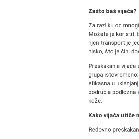
Zašto baš vijača?
Za razliku od mnogi
Možete je koristiti 
njen transport je j
nisko, što je čini d
Preskakanje vijače s
grupa istovremeno: 
efikasna u uklanjan
područja podložna
kože.
Kako vijača utiče 
Redovno preskakanje