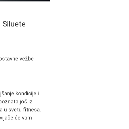
e Siluete
nostavne vežbe
šanje kondicije i
 poznata još iz
ta u svetu fitnesa.
e vijače će vam