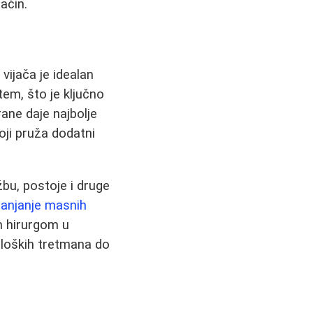
ačin.
 vijača je idealan
stem, što je ključno
rane daje najbolje
koji pruža dodatni
žbu, postoje i druge
lanjanje masnih
m hirurgom u
ioloških tretmana do