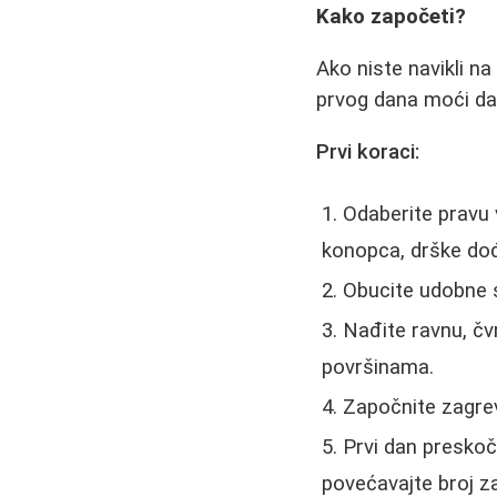
Kako započeti?
Ako niste navikli na
prvog dana moći da 
Prvi koraci:
Odaberite pravu 
konopca, drške do
Obucite udobne s
Nađite ravnu, čv
površinama.
Započnite zagre
Prvi dan presko
povećavajte broj z