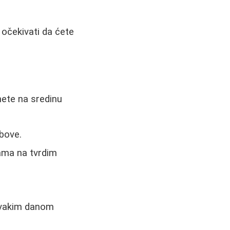
 očekivati da ćete
nete na sredinu
obove.
pama na tvrdim
 Svakim danom