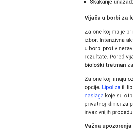
Skakanje unazad
Vijača u borbi za l
Za one kojima je pr
izbor. Intenzivna ak
u borbi protiv nerav
rezultate. Pored vij
biološki tretman
za
Za one koji imaju oz
opcije.
Lipoliza
ili l
naslaga
koje su otp
privatnoj klinici za
invazivnijih proced
Važna upozorenja