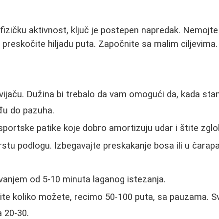
 fizičku aktivnost, ključ je postepen napredak. Nemojte
preskočite hiljadu puta. Započnite sa malim ciljevima.
vijaču. Dužina bi trebalo da vam omogući da, kada sta
đu do pazuha.
portske patike koje dobro amortizuju udar i štite zgl
rstu podlogu. Izbegavajte preskakanje bosa ili u čara
vanjem od 5-10 minuta laganog istezanja.
čite koliko možete, recimo 50-100 puta, sa pauzama.
a 20-30.