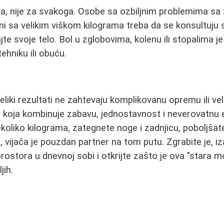
na, nije za svakoga. Osobe sa ozbiljnim problemima sa
ni sa velikim viškom kilograma treba da se konsultuju
te svoje telo. Bol u zglobovima, kolenu ili stopalima je
tehniku ili obuću.
eliki rezultati ne zahtevaju komplikovanu opremu ili vel
a koja kombinuje zabavu, jednostavnost i neverovatnu e
ekoliko kilograma, zategnete noge i zadnjicu, poboljšate 
vijača je pouzdan partner na tom putu. Zgrabite je, iza
rostora u dnevnoj sobi i otkrijte zašto je ova "stara m
jih.