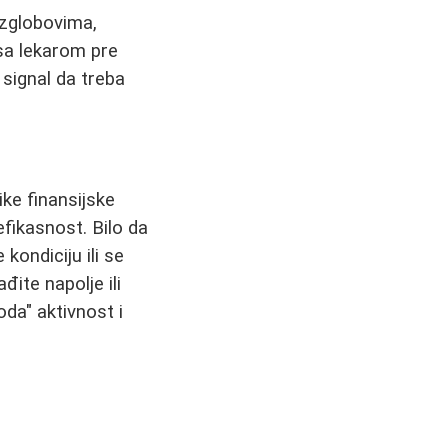
 zglobovima,
 sa lekarom pre
 signal da treba
ike finansijske
fikasnost. Bilo da
kondiciju ili se
đite napolje ili
oda" aktivnost i