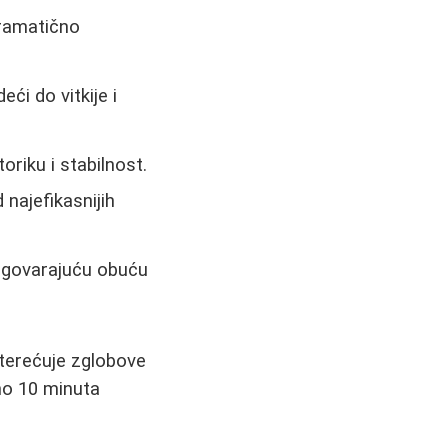
dramatično
ći do vitkije i
riku i stabilnost.
najefikasnijih
odgovarajuću obuću
terećuje zglobove
mo 10 minuta