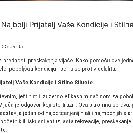
 Najbolji Prijatelj Vaše Kondicije i Stiln
025-09-05
ne prednosti preskakanja vijače. Kako pomoću ove jed
o, poboljšati kondiciju i boriti se protiv celulita.
ijatelj Vaše Kondicije i Stilne Siluete
tavnim, jeftinim i izuzetno efikasnim načinom za pobolj
Vijača je odgovor koji ste tražili. Ova skromna sprava,
edstavlja jedan od najpotcenjenijih ali i najmoćnijih ala
 početnik ili iskusni entuzijasta rekreacije, preskakanj
te.