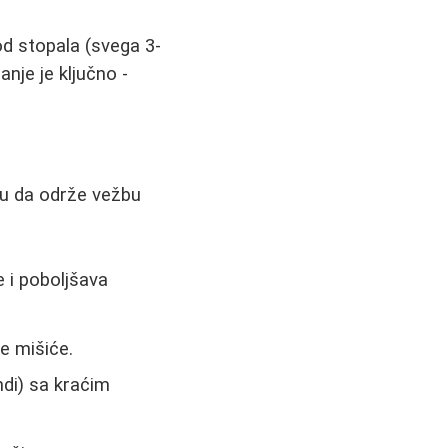
od stopala (svega 3-
anje je ključno -
gu da održe vežbu
 i poboljšava
e mišiće.
di) sa kraćim