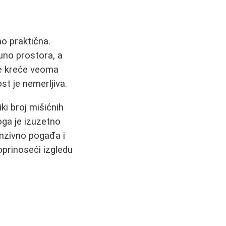
no praktična.
puno prostora, a
se kreće veoma
st je nemerljiva.
ki broj mišićnih
oga je izuzetno
enzivno pogađa i
doprinoseći izgledu