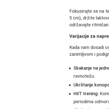
Fokusirajte se na t
5 cm), držite laktove
održavajte ritmičan 
Varijacije za napr
Kada vam dosadi os
zanimljivom i podign
Skakanje na jedno
ravnotežu.
Ukrštanje konopc
HiIT trening:
Komb
periodima odmora 