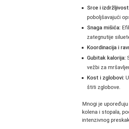
Srce i izdržljivost
poboljšavajući opš
Snaga mišića:
Efi
zategnutije siluet
Koordinacija i ra
Gubitak kalorija:
S
vežbi za mršavlje
Kost i zglobovi:
U
štiti zglobove.
Mnogi je upoređuju
kolena i stopala, p
intenzivnog preska