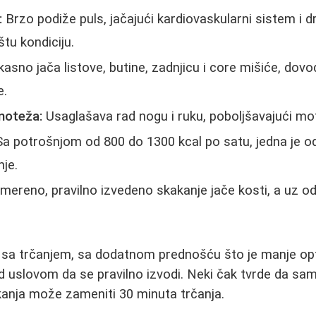
:
Brzo podiže puls, jačajući kardiovaskularni sistem i 
tu kondiciju.
kasno jača listove, butine, zadnjicu i core mišiće, dovode
e.
vnoteža:
Usaglašava rad nogu i ruku, poboljšavajući moto
a potrošnjom od 800 do 1300 kcal po satu, jedna je od 
nje.
mereno, pravilno izvedeno skakanje jače kosti, a uz 
 sa trčanjem, sa dodatnom prednošću što je manje op
od uslovom da se pravilno izvodi. Neki čak tvrde da sa
kanja može zameniti 30 minuta trčanja.