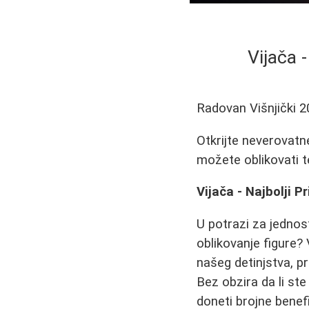
Vijača -
Radovan Višnjički
2
Otkrijte neverovat
možete oblikovati tel
Vijača - Najbolji Pr
U potrazi za jednos
oblikovanje figure? 
našeg detinjstva, pr
Bez obzira da li ste
doneti brojne benefi