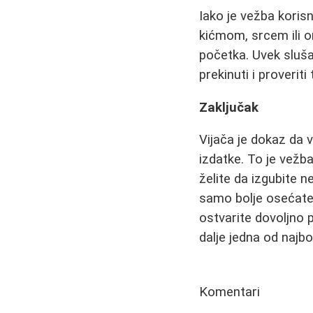
Iako je vežba koris
kićmom, srcem ili o
početka. Uvek slušaj
prekinuti i proveriti 
Zaključak
Vijača je dokaz da v
izdatke. To je vežb
želite da izgubite n
samo bolje osećate, 
ostvarite dovoljno p
dalje jedna od najbol
Komentari