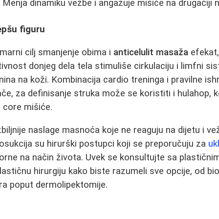
:
Menja dinamiku vežbe i angažuje mišiće na drugačiji n
epšu figuru
imarni cilj smanjenje obima i
anticelulit masaža
efekat,
tivnost donjeg dela tela stimuliše cirkulaciju i limfni si
nina na koži. Kombinacija cardio treninga i pravilne ish
ače, za definisanje struka može se koristiti i hulahop, 
 core mišiće.
biljnije naslage masnoća koje ne reaguju na dijetu i ve
iposukcija su hirurški postupci koji se preporučuju za
uk
orne na način života. Uvek se konsultujte sa plastični
 plastičnu hirurgiju kako biste razumeli sve opcije, od b
ura poput dermolipektomije.