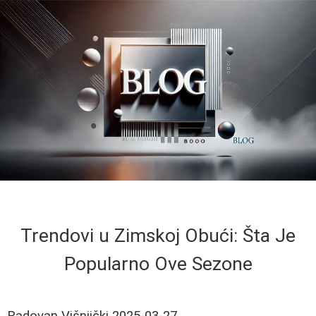
Trendovi u Zimskoj Obući: Šta Je
Popularno Ove Sezone
Radovan Višnjički
2025-03-27