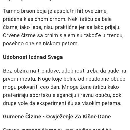
Tamno braon boja je apsolutni hit ove zime,
praćena klasičnom crnom. Neki ističu da bele
čizme, iako lepe, nisu praktične jer se lako prljaju.
Crvene čizme sa crnim sjajem su takođe u trendu,
posebno one sa niskom petom.
Udobnost Izdnad Svega
Bez obzira na trendove, udobnost treba da bude na
prvom mestu. Noge koje bolne od neudobne obuće
mogu pokvariti ceo dan. Mnoge žene ističu kako
preferiraju sportsku eleganciju i ravnu obuću, dok
druge vole da eksperimentišu sa visokim petama.
Gumene Čizme - Osvježenje Za Kišne Dane