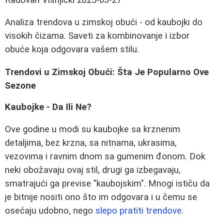
Analiza trendova u zimskoj obući - od kaubojki do
visokih čizama. Saveti za kombinovanje i izbor
obuće koja odgovara vašem stilu.
Trendovi u Zimskoj Obući: Šta Je Popularno Ove
Sezone
Kaubojke - Da Ili Ne?
Ove godine u modi su kaubojke sa krznenim
detaljima, bez krzna, sa nitnama, ukrasima,
vezovima i ravnim dnom sa gumenim đonom. Dok
neki obožavaju ovaj stil, drugi ga izbegavaju,
smatrajući ga previse "kaubojskim". Mnogi ističu da
je bitnije nositi ono što im odgovara i u čemu se
osećaju udobno, nego
slepo pratiti trendove
.