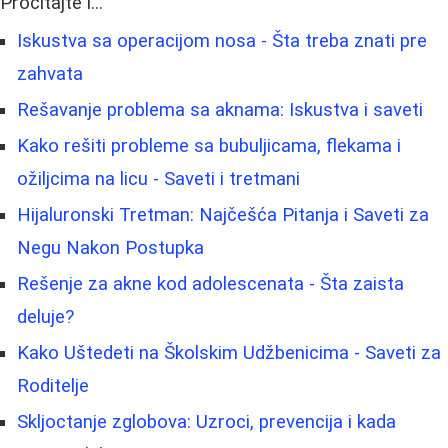
Pročitajte i...
Iskustva sa operacijom nosa - Šta treba znati pre
zahvata
Rešavanje problema sa aknama: Iskustva i saveti
Kako rešiti probleme sa bubuljicama, flekama i
ožiljcima na licu - Saveti i tretmani
Hijaluronski Tretman: Najčešća Pitanja i Saveti za
Negu Nakon Postupka
Rešenje za akne kod adolescenata - Šta zaista
deluje?
Kako Uštedeti na Školskim Udžbenicima - Saveti za
Roditelje
Skljoctanje zglobova: Uzroci, prevencija i kada