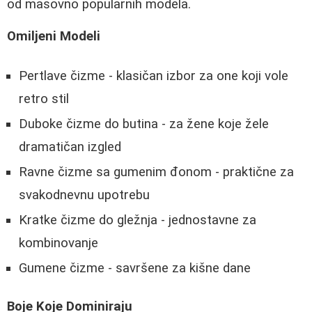
od masovno popularnih modela.
Omiljeni Modeli
Pertlave čizme - klasičan izbor za one koji vole
retro stil
Duboke čizme do butina - za žene koje žele
dramatičan izgled
Ravne čizme sa gumenim đonom - praktične za
svakodnevnu upotrebu
Kratke čizme do gležnja - jednostavne za
kombinovanje
Gumene čizme - savršene za kišne dane
Boje Koje Dominiraju