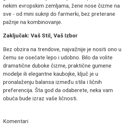
nekim evropskim zemljama, žene nose čizme na
sve - od mini suknji do farmerki, bez preterane
pažnje na kombinovanje.
Zaključak: Vaš Stil, Vaš Izbor
Bez obzira na trendove, najvažnije je nositi ono u
čemu se osećate lepo i udobno. Bilo da volite
dramatične duboke čizme, praktične gumene
modelje ili elegantne kaubojke, ključ je u
pronalaženju balansa između stila i ličnih
preferencija. Šta god da odaberete, neka vam
obuća bude izraz vaše ličnosti.
Komentari