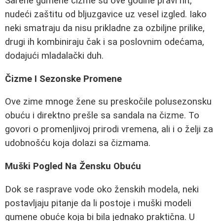
Sarene gumene čizme su ove godine pravi hit,
nudeći zaštitu od bljuzgavice uz vesel izgled. Iako
neki smatraju da nisu prikladne za ozbiljne prilike,
drugi ih kombiniraju čak i sa poslovnim odećama,
dodajući mladalački duh.
Čizme I Sezonske Promene
Ove zime mnoge žene su preskočile polusezonsku
obuću i direktno prešle sa sandala na čizme. To
govori o promenljivoj prirodi vremena, ali i o želji za
udobnošću koja dolazi sa čizmama.
Muški Pogled Na Žensku Obuću
Dok se rasprave vode oko ženskih modela, neki
postavljaju pitanje da li postoje i muški modeli
gumene obuće koja bi bila jednako praktična. U