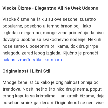
Visoke Čizme - Elegantno Ali Ne Uvek Udobno
Visoke čizme na štiklu su ove sezone izuzetno
popularne, posebno u tamno braon boji. Iako
izgledaju elegantno, mnoge žene primećuju da nisu
dovoljno udobne za svakodnevno nošenje. Neki ih
nose samo u posebnim prilikama, dok drugi trpe
nelagodu zarad lepog izgleda. Ključno je pronaći
balans između stila i komfora
.
Originalnost I Lični Stil
Mnoge žene ističu kako je originalnost bitnija od
trendova. Nositi nešto što niko drugi nema, poput
crnog kaputa sa kristalima ili unikatnih čizama, daje
poseban šmink garderobi. Originalnost se ceni više