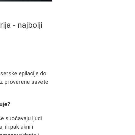
ja - najbolji
aserske epilacije do
 uz proverene savete
luje?
e suočavaju ljudi
 ili pak akni i