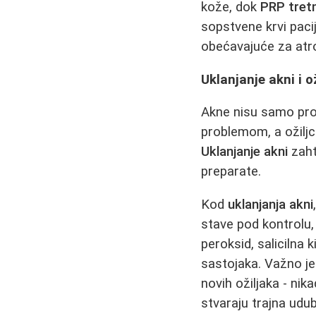
kože, dok
PRP tre
sopstvene krvi paci
obećavajuće za atrof
Uklanjanje akni i o
Akne nisu samo pro
problemom, a ožiljc
Uklanjanje akni
zaht
preparate.
Kod
uklanjanja akni
stave pod kontrolu,
peroksid, salicilna 
sastojaka. Važno j
novih ožiljaka - nik
stvaraju trajna udub