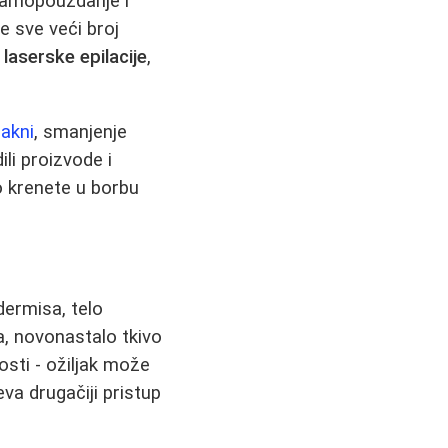
 samopouzdanje i
e sve veći broj
i
laserske epilacije
,
 akni
, smanjenje
ili proizvode i
to krenete u borbu
dermisa, telo
a, novonastalo tkivo
sti - ožiljak može
eva drugačiji pristup