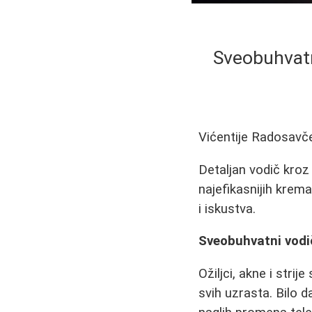
Sveobuhvatni 
Vićentije Radosavč
Detaljan vodič kroz 
najefikasnijih krema
i iskustva.
Sveobuhvatni vodič 
Ožiljci, akne i str
svih uzrasta. Bilo da