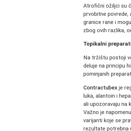
Atrofični ožiljci su
prvobitne povrede, al
granice rane i mog
zbog ovih razlika, 
Topikalni preparati
Na tržištu postoji 
deluje na principu h
pominjanih preparat
Contractubex
je re
luka, alantoin i hepa
ali upozoravaju na 
Važno je napomenut
varijanti koje se pr
rezultate potrebna 