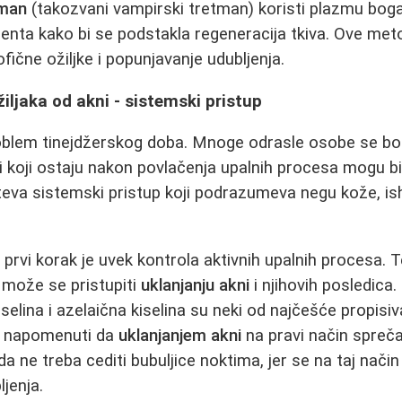
tman
(takozvani vampirski tretman) koristi plazmu bog
jenta kako bi se podstakla regeneracija tkiva. Ove me
ične ožiljke i popunjavanje udubljenja.
žiljaka od akni - sistemski pristup
blem tinejdžerskog doba. Mnoge odrasle osobe se bo
i koji ostaju nakon povlačenja upalnih procesa mogu bit
eva sistemski pristup koji podrazumeva negu kože, is
, prvi korak je uvek kontrola aktivnih upalnih procesa.
 može se pristupiti
uklanjanju akni
i njihovih posledica. 
kiselina i azelaična kiselina su neki od najčešće propisiv
e napomenuti da
uklanjanjem akni
na pravi način spre
ada ne treba cediti bubuljice noktima, jer se na taj nači
ljenja.