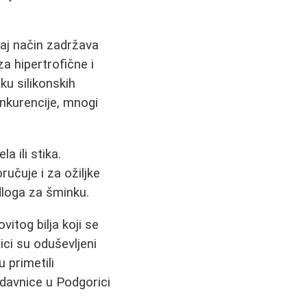
 taj način zadržava
a hipertrofične i
ku silikonskih
konkurencije, mnogi
a ili stika.
učuje i za ožiljke
odloga za šminku.
ovitog bilja koji se
ici su oduševljeni
 primetili
odavnice u Podgorici