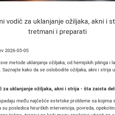
vodič za uklanjanje ožiljaka, akni i stri
tretmani i preparati
ev
2026-05-05
sve metode uklanjanja ožiljaka, od hemijskih pilinga i l
. Saznajte kako da se oslobodite ožiljaka, akni i strija
za uklanjanje ožiljaka, akni i strija - šta zaista de
ije spadaju među najčešće estetske probleme sa kojima s
 su posledica hirurških intervencija, povreda, opekotina,