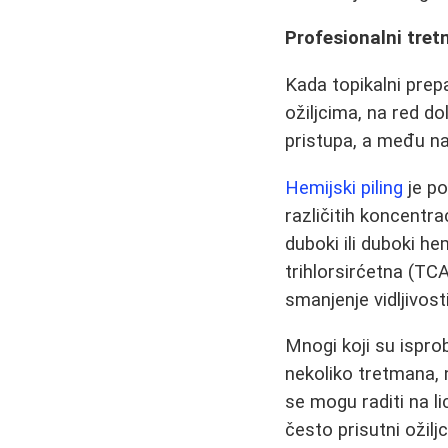
Profesionalni tret
Kada topikalni prepar
ožiljcima, na red d
pristupa, a među n
Hemijski piling
je po
različitih koncentra
duboki ili duboki hem
trihlorsirćetna (TC
smanjenje vidljivost
Mnogi koji su isprob
nekoliko tretmana, n
se mogu raditi na li
često prisutni ožilj