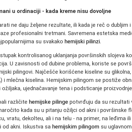
mani u ordinaciji - kada kreme nisu dovoljne
ati ne daju željene rezultate, ili kada je reč o dubljim 
olaze profesionalni tretmani. Savremena estetska medi
ajpopularnijima su svakako
hemijski pilinzi
.
stupak kontrolisanog uklanjanja površinskih slojeva k
cija. U zavisnosti od dubine problema, koriste se površ
ijski pilingovi. Najčešće korišćene kiseline su glikolna, 
A) i mlečna kiselina. Hemijskim pilingom se postiže obn
i ožiljaka, ujednačavanje tena i podsticanje proizvodnj
ali različite
hemijske pilinge
potvrđuju da su rezultati v
aročito kada su u pitanju ožiljci od akni i površinske f
cu, vratu, dekolteu, ali i na telu - na primer, na leđima 
ci od akni. Iskustva sa
hemijskim pilingom
su uglavnom 