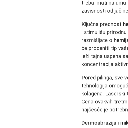
treba imati na umu 
zavisnosti od jačin
Ključna prednost
he
i stimulišu prirodn
razmišljate o
hemij
će proceniti tip va
leži tajna uspeha s
koncentracija aktiv
Pored pilinga, sve 
tehnologija omoguća
kolagena. Laserski t
Cena ovakvih tretma
najčešće je potrebn
Dermoabrazija
i
mi