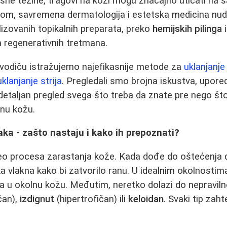
sne težine, tragovi na koži mogu značajno uticati na
ećom, savremena dermatologija i estetska medicina nud
lizovanih topikalnih preparata, preko
hemijskih pilinga
 regenerativnih tretmana.
odiču istražujemo najefikasnije metode za
uklanjanje
uklanjanje strija
. Pregledali smo brojna iskustva, upored
li detaljan pregled svega što treba da znate pre nego š
enu kožu.
ka - zašto nastaju i kako ih prepoznati?
 deo procesa zarastanja kože. Kada dođe do oštećenja 
a vlakna kako bi zatvorilo ranu. U idealnim okolnostim
 u okolnu kožu. Međutim, neretko dolazi do nepravilno
čan),
izdignut
(hipertrofičan) ili
keloidan
. Svaki tip zaht