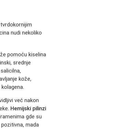
i tvrdokornijim
cina nudi nekoliko
ože pomoću kiselina
inski, srednje
salicilna,
avljanje kože,
e kolagena.
idljivi već nakon
leke.
Hemijski pilinzi
ili ramenima gde su
pozitivna, mada