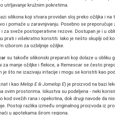
o utrljavanje kružnim pokretima.
azi silikona koji stvara providan sloj preko ožiljka i na
vo i pomaže u zaravnjivanju. Posebno se preporučuje z
o i za sveže postoperativne rezove. Dostupan je i u obli
 prati i višekratno koristiti. Iako je nešto skuplji od 
m izborom za ozbiljnije ožiljke.
car
su takođe silikonski preparati koji dolaze u obliku gel
za manje ožiljke i flekice, a Remescar se često prepor
 je što ne izazivaju iritacije i mogu se koristiti kao p
nat i kao
Melop E
ili
Jomelop E
) je proizvod na bazi lek
na ovim prostorima. Iskustva su podeljena - neki korisn
o kod svežih rana i opekotina, dok drugi navode da nisu
nje. Postoji razlika između originalnog proizvoda iz pr
 naći u apotekama širom regiona.