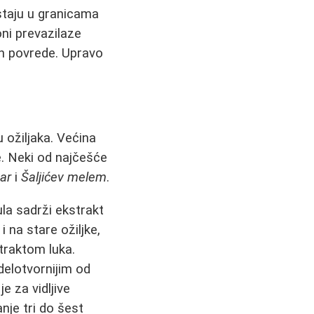
ostaju u granicama
 oni prevazilaze
on povrede. Upravo
 ožiljaka. Većina
e. Neki od najčešće
ar
i
Šaljićev melem
.
ula sadrži ekstrakt
i na stare ožiljke,
traktom luka.
delotvornijim od
e za vidljive
nje tri do šest