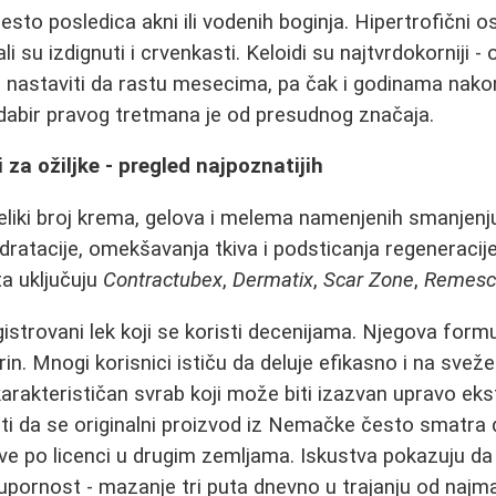
 često posledica akni ili vodenih boginja. Hipertrofični 
i su izdignuti i crvenkasti. Keloidi su najtvrdokorniji -
u nastaviti da rastu mesecima, pa čak i godinama nak
odabir pravog tretmana je od presudnog značaja.
 za ožiljke - pregled najpoznatijih
veliki broj krema, gelova i melema namenjenih smanjenju
idratacije, omekšavanja tkiva i podsticanja regeneracij
a uključuju
Contractubex
,
Dermatix
,
Scar Zone
,
Remesc
gistrovani lek koji se koristi decenijama. Njegova form
rin. Mnogi korisnici ističu da deluje efikasno i na sveže 
karakterističan svrab koji može biti izazvan upravo eks
i da se originalni proizvod iz Nemačke često smatra 
ave po licenci u drugim zemljama. Iskustva pokazuju da j
upornost - mazanje tri puta dnevno u trajanju od najma