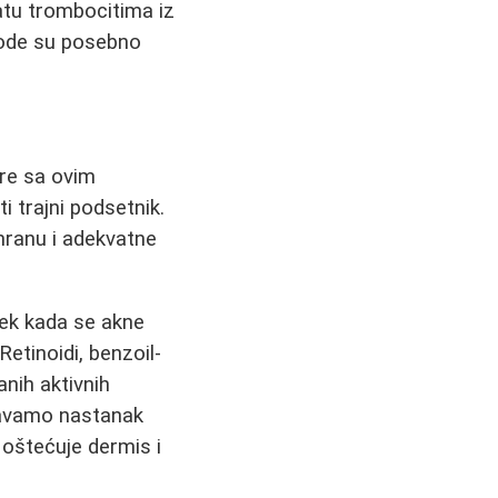
atu trombocitima iz
tode su posebno
re sa ovim
i trajni podsetnik.
hranu i adekvatne
 Tek kada se akne
Retinoidi, benzoil-
anih aktivnih
čavamo nastanak
n oštećuje dermis i