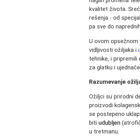
naglih promena tele
kvalitet života. Sr
rešenja - od specija
pa sve do naprednih
U ovom opsežnom v
vidljivosti ožiljaka i
tehnike, i pripremi
za glatku i ujednač
Razumevanje ožilja
Ožiljci su prirodni
proizvodi kolagensk
se postepeno uklapa
biti
udubljen
(atrofi
u tretmanu.