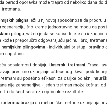
da period oporavka može trajati od nekoliko dana do d
e tretmana.
mijskih piligna
leži u njihovoj sposobnosti da prodru u
u regeneraciju, što kreme jednostavno ne mogu da pos
skom pilingu
, važno je da se konsultujete sa iskusnim
še kože i preporučiti odgovarajuću jačinu i broj tretma
a
hemijskim pilingovima
- individualni pristup i praviln
nih supstanci.
veću popularnost dobijaju i
laserski tretmani
. Fraxel las
vaju precizno uklanjanje oštećenog tkiva i podstican
retmani su posebno efikasni za ožiljke od akni, hirurške 
na nije zanemarljiva - jedan tretman može koštati od 
o tri do šest sesija za optimalne rezultate.
krodermoabrazija
su mehaničke metode uklanjanja pov