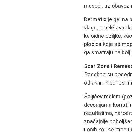
meseci, uz obavezn
Dermatix
je gel na b
vlagu, omekšava tki
keloidne ožiljke, ka
pločica koje se mogu
ga smatraju najbolji
Scar Zone
i
Remes
Posebno su pogodni 
od akni. Prednost im
Šaljićev melem
(poz
decenijama koristi 
rezultatima, naročit
značajnije poboljša
i onih koji se mogu