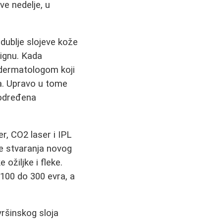
ve nedelje, u
 dublje slojeve kože
tignu. Kada
 dermatologom koji
na. Upravo u tome
o određena
er, CO2 laser i IPL
je stvaranja novog
ožiljke i fleke.
100 do 300 evra, a
ršinskog sloja