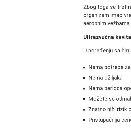
Zbog toga se tretm
organizam imao vre
aerobnim vežbama,
Ultrazvučna kavita
U poređenju sa hi
Nema potrebe za
Nema ožiljaka
Nema perioda op
Možete se odmah 
Znatno niži rizik 
Pristupačnija cen