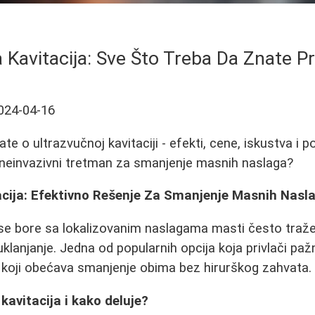
 Kavitacija: Sve Što Treba Da Znate 
024-04-16
e o ultrazvučnoj kavitaciji - efekti, cene, iskustva i pot
aj neinvazivni tretman za smanjenje masnih naslaga?
acija: Efektivno Rešenje Za Smanjenje Masnih Nasl
e bore sa lokalizovanim naslagama masti često traže
klanjanje. Jedna od popularnih opcija koja privlači paž
n koji obećava smanjenje obima bez hirurškog zahvata.
kavitacija i kako deluje?