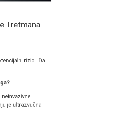
Pre Tretmana
encijalni rizici. Da
aga?
 neinvazivne
nju je ultrazvučna