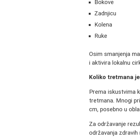
Bokove
Zadnjicu
Kolena
Ruke
Osim smanjenja masn
i aktivira lokalnu cir
Koliko tretmana je
Prema iskustvima kor
tretmana. Mnogi pr
cm, posebno u oblas
Za održavanje rezul
održavanja zdravih 