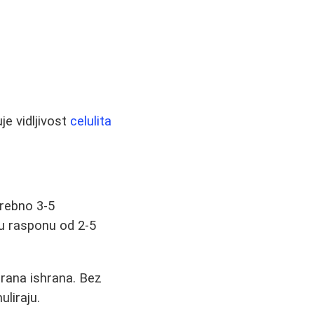
e vidljivost
celulita
trebno 3-5
u rasponu od 2-5
irana ishrana. Bez
liraju.