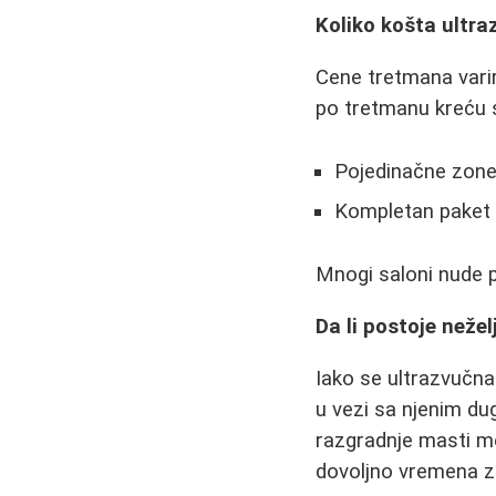
Koliko košta ultra
Cene tretmana varir
po tretmanu kreću 
Pojedinačne zone 
Kompletan paket z
Mnogi saloni nude 
Da li postoje neželj
Iako se ultrazvučn
u vezi sa njenim du
razgradnje masti m
dovoljno vremena za