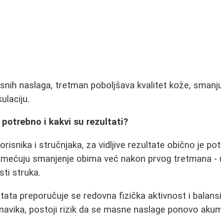
ih naslaga, tretman poboljšava kvalitet kože, smanjuj
kulaciju.
 potrebno i kakvi su rezultati?
isnika i stručnjaka, za vidljive rezultate obično je po
imećuju smanjenje obima već nakon prvog tretmana - 
ti struka.
tata preporučuje se redovna fizička aktivnost i balans
navika, postoji rizik da se masne naslage ponovo akumu