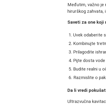
Međutim, važno je n
hirurškog zahvata, 
Saveti za one koji 
Uvek odaberite 
Kombinujte tret
Prilagodite ishr
Pijte dosta vode 
Budite realni u o
Razmislite o pak
Da li vredi pokušat
Ultrazvučna kavitac