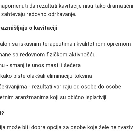
apomenuti da rezultati kavitacije nisu tako dramatični 
i zahtevaju redovno održavanje.
razmišljaju o kavitaciji
salon sa iskusnim terapeutima i kvalitetnom opremom
mane sa redovnom fizičkom aktivnošću
anu - smanjite unos masti i šećera
kako biste olakšali eliminaciju toksina
čekivanjima - rezultati variraju od osobe do osobe
etnim aranžmanima koji su obično isplativiji
i?
ija može biti dobra opcija za osobe koje žele neinvazi