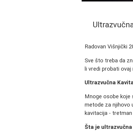
Ultrazvučna
Radovan Višnjički
2
Sve što treba da znat
li vredi probati ov
Ultrazvučna Kavit
Mnoge osobe koje s
metode za njihovo u
kavitacija - tretma
Šta je ultrazvučna 