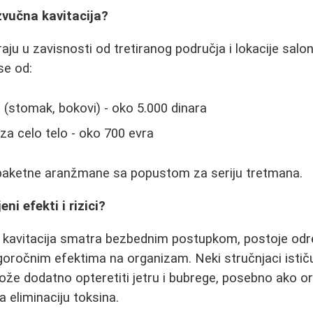
zvučna kavitacija?
aju u zavisnosti od tretiranog područja i lokacije sal
se od:
(stomak, bokovi) - oko 5.000 dinara
a celo telo - oko 700 evra
paketne aranžmane sa popustom za seriju tretmana.
eni efekti i rizici?
a kavitacija smatra bezbednim postupkom, postoje od
goročnim efektima na organizam. Neki stručnjaci istič
ože dodatno opteretiti jetru i bubrege, posebno ako 
 eliminaciju toksina.