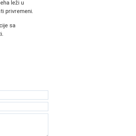
eha leži u
ti privremeni.
cije sa
i.