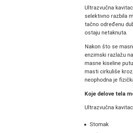
Ultrazvučna kavitaci
selektivno razbila 
tačno određenu dubi
ostaju netaknuta.
Nakon što se masne ć
enzimski razlažu na 
masne kiseline putu
masti cirkuliše kro
neophodna je fizičk
Koje delove tela m
Ultrazvučna kavitac
Stomak