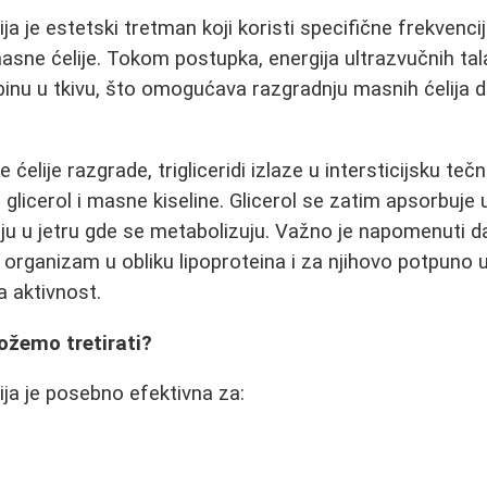
ja je estetski tretman koji koristi specifične frekvenci
masne ćelije. Tokom postupka, energija ultrazvučnih ta
nu u tkivu, što omogućava razgradnju masnih ćelija d
elije razgrade, trigliceridi izlaze u intersticijsku teč
glicerol i masne kiseline. Glicerol se zatim apsorbuje 
ju u jetru gde se metabolizuju. Važno je napomenuti 
z organizam u obliku lipoproteina i za njihovo potpuno u
a aktivnost.
ožemo tretirati?
ija je posebno efektivna za: