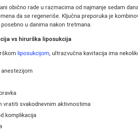
ani obično rade u razmacima od najmanje sedam dana,
mena da se regeneriše. Ključna preporuka je kombino
 posebno u danima nakon tretmana.
cija vs hirurška liposukcija
rurškom
liposukcijom
, ultrazvučna kavitacija ima nekoli
 anestezijom
oravka
vratiti svakodnevnim aktivnostima
od komplikacija
a