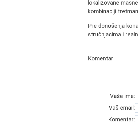
lokalizovane masne 
kombinaciji tretman
Pre donošenja konač
stručnjacima i realn
Komentari
Vaše ime:
Vaš email:
Komentar: