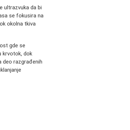
je ultrazvuka da bi
lasa se fokusira na
ok okolna tkiva
nost gde se
u krvotok, dok
da deo razgrađenih
klanjanje