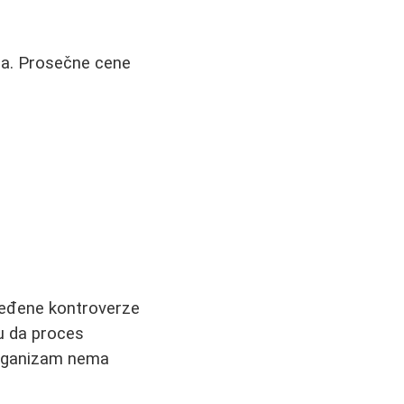
ona. Prosečne cene
ređene kontroverze
u da proces
organizam nema