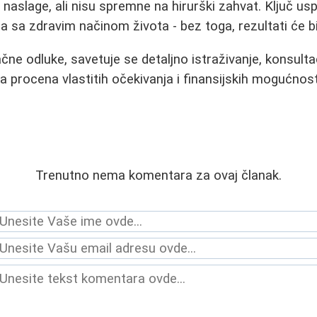
naslage, ali nisu spremne na hirurški zahvat. Ključ usp
a sa zdravim načinom života - bez toga, rezultati će bi
ne odluke, savetuje se detaljno istraživanje, konsulta
a procena vlastitih očekivanja i finansijskih mogućnost
Trenutno nema komentara za ovaj članak.