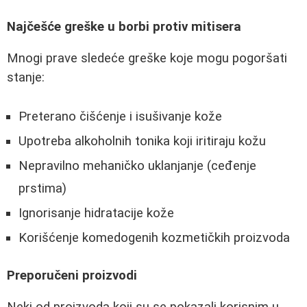
Najčešće greške u borbi protiv mitisera
Mnogi prave sledeće greške koje mogu pogoršati
stanje:
Preterano čišćenje i isušivanje kože
Upotreba alkoholnih tonika koji iritiraju kožu
Nepravilno mehaničko uklanjanje (ceđenje
prstima)
Ignorisanje hidratacije kože
Korišćenje komedogenih kozmetičkih proizvoda
Preporučeni proizvodi