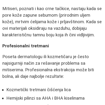
Mitiseri, poznati i kao crne tačkice, nastaju kada se
pore kože zapune sebumom (prirodnim uljem
kože), mrtvim ćelijama kože i prljavštinom. Kada se
ovi materijali oksidiraju na vazduhu, dobijaju
karakterističnu tamnu boju koja ih čini vidljivijim.
Profesionalni tretmani
Poseta dermatologu ili kozmetičaru je često
najsigurniji način za rešavanje problema sa
mitiserima. Profesionalna ekstrakcija može biti
bolna, ali daje najbolje rezultate:
Kozmetički tretmani čišćenja lica
Hemijski pilinzi sa AHA i BHA kiselinama