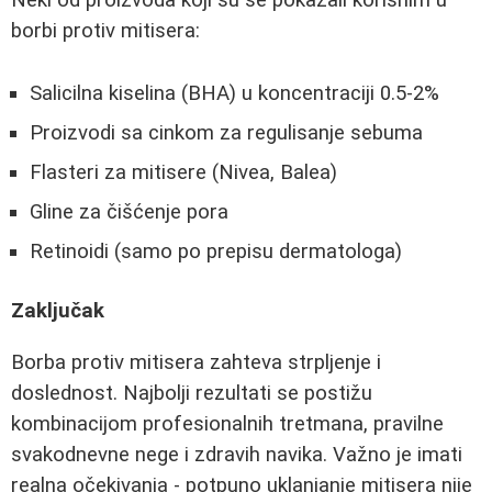
Neki od proizvoda koji su se pokazali korisnim u
borbi protiv mitisera:
Salicilna kiselina (BHA) u koncentraciji 0.5-2%
Proizvodi sa cinkom za regulisanje sebuma
Flasteri za mitisere (Nivea, Balea)
Gline za čišćenje pora
Retinoidi (samo po prepisu dermatologa)
Zaključak
Borba protiv mitisera zahteva strpljenje i
doslednost. Najbolji rezultati se postižu
kombinacijom profesionalnih tretmana, pravilne
svakodnevne nege i zdravih navika. Važno je imati
realna očekivanja - potpuno uklanjanje mitisera nije