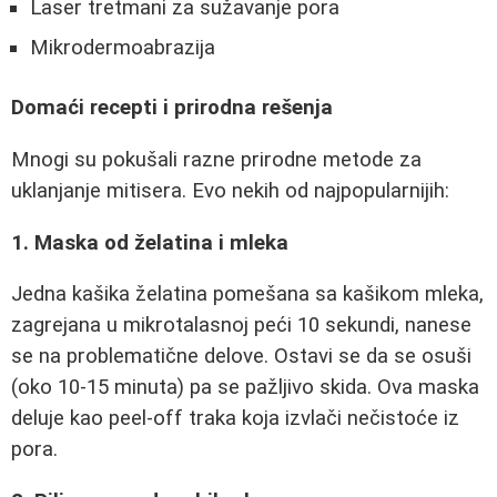
Laser tretmani za sužavanje pora
Mikrodermoabrazija
Domaći recepti i prirodna rešenja
Mnogi su pokušali razne prirodne metode za
uklanjanje mitisera. Evo nekih od najpopularnijih:
1. Maska od želatina i mleka
Jedna kašika želatina pomešana sa kašikom mleka,
zagrejana u mikrotalasnoj peći 10 sekundi, nanese
se na problematične delove. Ostavi se da se osuši
(oko 10-15 minuta) pa se pažljivo skida. Ova maska
deluje kao peel-off traka koja izvlači nečistoće iz
pora.