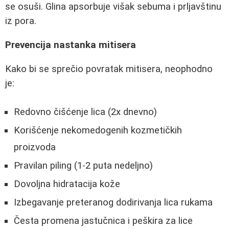
se osuši. Glina apsorbuje višak sebuma i prljavštinu
iz pora.
Prevencija nastanka mitisera
Kako bi se sprečio povratak mitisera, neophodno
je:
Redovno čišćenje lica (2x dnevno)
Korišćenje nekomedogenih kozmetičkih
proizvoda
Pravilan piling (1-2 puta nedeljno)
Dovoljna hidratacija kože
Izbegavanje preteranog dodirivanja lica rukama
Česta promena jastučnica i peškira za lice