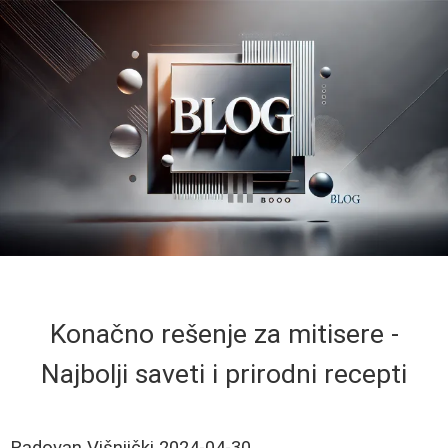
Konačno rešenje za mitisere -
Najbolji saveti i prirodni recepti
Radovan Višnjički
2024-04-30