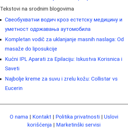
Tekstovi na srodnim blogovima
Свеобухватни водич кроз естетску медицину и
уметност одржавања аутомобила
Kompletan vodič za uklanjanje masnih naslaga: Od
masaže do liposukcije
Kućni IPL Aparati za Epilaciju: Iskustva Korisnica i
Saveti
Najbolje kreme za suvu i zrelu kožu: Collistar vs
Eucerin
O nama
|
Kontakt
|
Politika privatnosti
|
Uslovi
korišćenja
|
Marketinški servisi