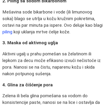
2. Piling sa sodom bikarbonom
Mešavina sode bikarbone i vode (ili limunovog
soka) blago se utrlja u kožu kružnim pokretima,
ostavi na par minuta pa ispere. Ovo deluje kao blagi
piling
koji uklanja mrtve ćelije kože.
3. Maska od aktivnog uglja
Aktivni ugalj u prahu pomešan sa želatinom ili
lepkom za decu može efikasno izvući nečistoće iz
pora. Nanosi se na čistu, naparenu kožu i skida
nakon potpunog sušenja.
4. Glina za čišćenje pora
Zelena ili bela glina pomešana sa vodom do
konsistencije paste, nanosi se na lice i ostavlja da