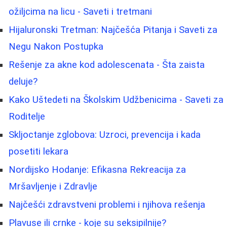
ožiljcima na licu - Saveti i tretmani
Hijaluronski Tretman: Najčešća Pitanja i Saveti za
Negu Nakon Postupka
Rešenje za akne kod adolescenata - Šta zaista
deluje?
Kako Uštedeti na Školskim Udžbenicima - Saveti za
Roditelje
Skljoctanje zglobova: Uzroci, prevencija i kada
posetiti lekara
Nordijsko Hodanje: Efikasna Rekreacija za
Mršavljenje i Zdravlje
Najčešći zdravstveni problemi i njihova rešenja
Plavuse ili crnke - koje su seksipilnije?