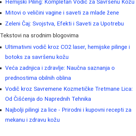
Hemijski Piling: Kompletan Vodič za Savršenu Kožu
Mitovi o veličini vagine i saveti za mlade žene
Zeleni Čaj: Svojstva, Efekti i Saveti za Upotrebu
Tekstovi na srodnim blogovima
Ultimativni vodič kroz CO2 laser, hemijske pilinge i
botoks za savršenu kožu
Veća zadnjica i zdravlje: Naučna saznanja o
prednostima obilnih oblina
Vodič kroz Savremene Kozmetičke Tretmane Lica:
Od Čišćenja do Naprednih Tehnika
Najbolji pilingi za lice - Prirodni i kupovni recepti za
mekanu i zdravu kožu