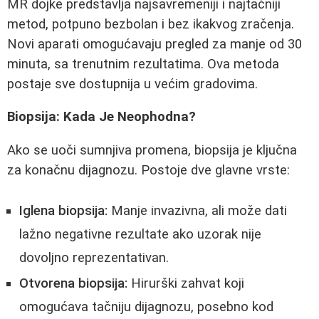
MR dojke predstavlja najsavremeniji i najtačniji
metod, potpuno bezbolan i bez ikakvog zračenja.
Novi aparati omogućavaju pregled za manje od 30
minuta, sa trenutnim rezultatima. Ova metoda
postaje sve dostupnija u većim gradovima.
Biopsija: Kada Je Neophodna?
Ako se uoči sumnjiva promena, biopsija je ključna
za konačnu dijagnozu. Postoje dve glavne vrste:
Iglena biopsija:
Manje invazivna, ali može dati
lažno negativne rezultate ako uzorak nije
dovoljno reprezentativan.
Otvorena biopsija:
Hirurški zahvat koji
omogućava tačniju dijagnozu, posebno kod