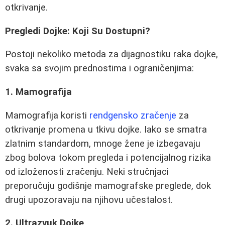
otkrivanje.
Pregledi Dojke: Koji Su Dostupni?
Postoji nekoliko metoda za dijagnostiku raka dojke,
svaka sa svojim prednostima i ograničenjima:
1. Mamografija
Mamografija koristi
rendgensko zračenje
za
otkrivanje promena u tkivu dojke. Iako se smatra
zlatnim standardom, mnoge žene je izbegavaju
zbog bolova tokom pregleda i potencijalnog rizika
od izloženosti zračenju. Neki stručnjaci
preporučuju godišnje mamografske preglede, dok
drugi upozoravaju na njihovu učestalost.
2. Ultrazvuk Dojke