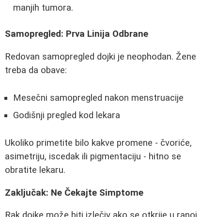
manjih tumora.
Samopregled: Prva Linija Odbrane
Redovan samopregled dojki je neophodan. Žene
treba da obave:
Mesečni samopregled nakon menstruacije
Godišnji pregled kod lekara
Ukoliko primetite bilo kakve promene - čvoriće,
asimetriju, iscedak ili pigmentaciju - hitno se
obratite lekaru.
Zaključak: Ne Čekajte Simptome
Rak dojke može biti izlečiv ako se otkrije u ranoj