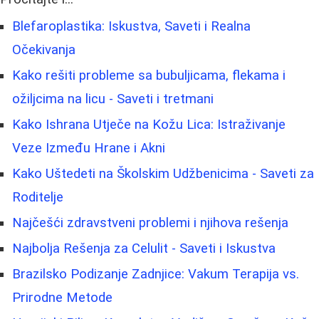
Blefaroplastika: Iskustva, Saveti i Realna
Očekivanja
Kako rešiti probleme sa bubuljicama, flekama i
ožiljcima na licu - Saveti i tretmani
Kako Ishrana Utječe na Kožu Lica: Istraživanje
Veze Između Hrane i Akni
Kako Uštedeti na Školskim Udžbenicima - Saveti za
Roditelje
Najčešći zdravstveni problemi i njihova rešenja
Najbolja Rešenja za Celulit - Saveti i Iskustva
Brazilsko Podizanje Zadnjice: Vakum Terapija vs.
Prirodne Metode