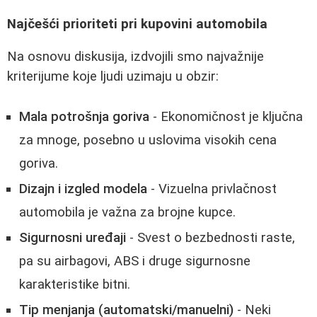
Najčešći prioriteti pri kupovini automobila
Na osnovu diskusija, izdvojili smo najvažnije
kriterijume koje ljudi uzimaju u obzir:
Mala potrošnja goriva
- Ekonomičnost je ključna
za mnoge, posebno u uslovima visokih cena
goriva.
Dizajn i izgled modela
- Vizuelna privlačnost
automobila je važna za brojne kupce.
Sigurnosni uređaji
- Svest o bezbednosti raste,
pa su airbagovi, ABS i druge sigurnosne
karakteristike bitni.
Tip menjanja (automatski/manuelni)
- Neki