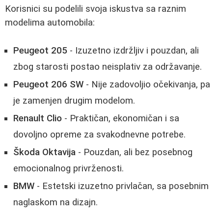
Korisnici su podelili svoja iskustva sa raznim
modelima automobila:
Peugeot 205
- Izuzetno izdržljiv i pouzdan, ali
zbog starosti postao neisplativ za održavanje.
Peugeot 206 SW
- Nije zadovoljio očekivanja, pa
je zamenjen drugim modelom.
Renault Clio
- Praktičan, ekonomičan i sa
dovoljno opreme za svakodnevne potrebe.
Škoda Oktavija
- Pouzdan, ali bez posebnog
emocionalnog privrženosti.
BMW
- Estetski izuzetno privlačan, sa posebnim
naglaskom na dizajn.