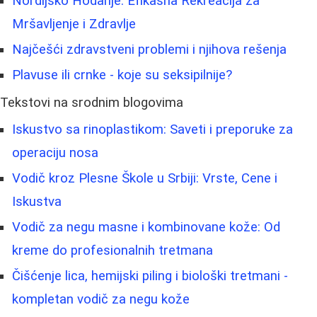
Nordijsko Hodanje: Efikasna Rekreacija za
Mršavljenje i Zdravlje
Najčešći zdravstveni problemi i njihova rešenja
Plavuse ili crnke - koje su seksipilnije?
Tekstovi na srodnim blogovima
Iskustvo sa rinoplastikom: Saveti i preporuke za
operaciju nosa
Vodič kroz Plesne Škole u Srbiji: Vrste, Cene i
Iskustva
Vodič za negu masne i kombinovane kože: Od
kreme do profesionalnih tretmana
Čišćenje lica, hemijski piling i biološki tretmani -
kompletan vodič za negu kože