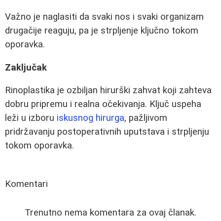
Važno je naglasiti da svaki nos i svaki organizam
drugačije reaguju, pa je strpljenje ključno tokom
oporavka.
Zaključak
Rinoplastika je ozbiljan hirurški zahvat koji zahteva
dobru pripremu i realna očekivanja. Ključ uspeha
leži u izboru
iskusnog hirurga
, pažljivom
pridržavanju postoperativnih uputstava i strpljenju
tokom oporavka.
Komentari
Trenutno nema komentara za ovaj članak.