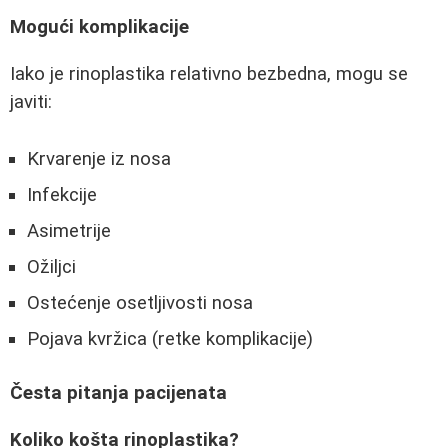
Mogući komplikacije
Iako je rinoplastika relativno bezbedna, mogu se
javiti:
Krvarenje iz nosa
Infekcije
Asimetrije
Ožiljci
Ostećenje osetljivosti nosa
Pojava kvržica (retke komplikacije)
Česta pitanja pacijenata
Koliko košta rinoplastika?