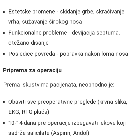
Estetske promene - skidanje grbe, skraćivanje
vrha, sužavanje širokog nosa
Funkcionalne probleme - devijacija septuma,
otežano disanje
Posledice povreda - popravka nakon loma nosa
Priprema za operaciju
Prema iskustvima pacijenata, neophodno je:
Obaviti sve preoperativne preglede (krvna slika,
EKG, RTG pluća)
10-14 dana pre operacije izbegavati lekove koji
sadrže salicilate (Aspirin, Andol)