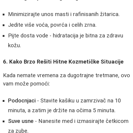
Minimizirajte unos masti i rafinisanih žitarica.
Jedite više voća, povrća i celih zrna.
Pijte dosta vode - hidratacija je bitna za zdravu
kožu.
6. Kako Brzo Rešiti Hitne Kozmetičke Situacije
Kada nemate vremena za dugotrajne tretmane, ovo
vam može pomoći:
Podocnjaci
- Stavite kašiku u zamrzivač na 10
minuta, a zatim je držite na očima 5 minuta.
Suve usne
- Nanesite med i izmasirajte četkicom
za zube.