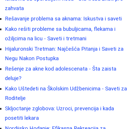
zahvata
Rešavanje problema sa aknama: Iskustva i saveti
Kako rešiti probleme sa bubuljicama, flekama i
ožiljcima na licu - Saveti i tretmani
Hijaluronski Tretman: Najčešća Pitanja i Saveti za
Negu Nakon Postupka
Rešenje za akne kod adolescenata - Šta zaista
deluje?
Kako Uštedeti na Školskim Udžbenicima - Saveti za
Roditelje
Skljoctanje zglobova: Uzroci, prevencija i kada
posetiti lekara
Nordijsko Hodanje: Efikasna Rekreacija za