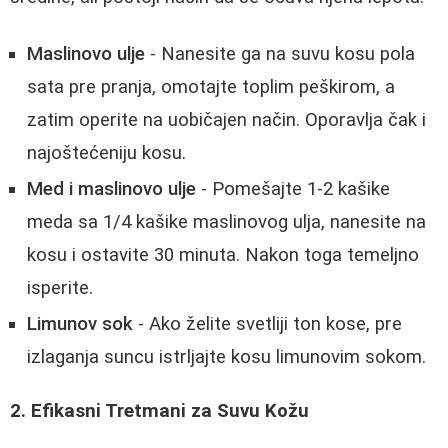
Maslinovo ulje
- Nanesite ga na suvu kosu pola
sata pre pranja, omotajte toplim peškirom, a
zatim operite na uobičajen način. Oporavlja čak i
najoštećeniju kosu.
Med i maslinovo ulje
- Pomešajte 1-2 kašike
meda sa 1/4 kašike maslinovog ulja, nanesite na
kosu i ostavite 30 minuta. Nakon toga temeljno
isperite.
Limunov sok
- Ako želite svetliji ton kose, pre
izlaganja suncu istrljajte kosu limunovim sokom.
2. Efikasni Tretmani za Suvu Kožu