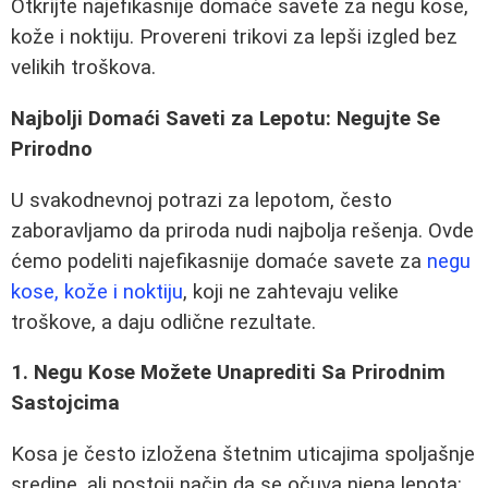
Otkrijte najefikasnije domaće savete za negu kose,
kože i noktiju. Provereni trikovi za lepši izgled bez
velikih troškova.
Najbolji Domaći Saveti za Lepotu: Negujte Se
Prirodno
U svakodnevnoj potrazi za lepotom, često
zaboravljamo da priroda nudi najbolja rešenja. Ovde
ćemo podeliti najefikasnije domaće savete za
negu
kose, kože i noktiju
, koji ne zahtevaju velike
troškove, a daju odlične rezultate.
1. Negu Kose Možete Unaprediti Sa Prirodnim
Sastojcima
Kosa je često izložena štetnim uticajima spoljašnje
sredine, ali postoji način da se očuva njena lepota: