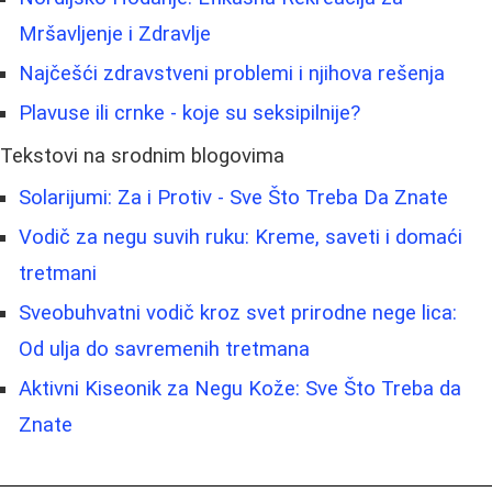
Mršavljenje i Zdravlje
Najčešći zdravstveni problemi i njihova rešenja
Plavuse ili crnke - koje su seksipilnije?
Tekstovi na srodnim blogovima
Solarijumi: Za i Protiv - Sve Što Treba Da Znate
Vodič za negu suvih ruku: Kreme, saveti i domaći
tretmani
Sveobuhvatni vodič kroz svet prirodne nege lica:
Od ulja do savremenih tretmana
Aktivni Kiseonik za Negu Kože: Sve Što Treba da
Znate