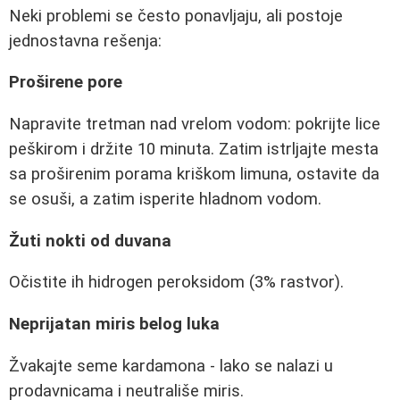
Neki problemi se često ponavljaju, ali postoje
jednostavna rešenja:
Proširene pore
Napravite tretman nad vrelom vodom: pokrijte lice
peškirom i držite 10 minuta. Zatim istrljajte mesta
sa proširenim porama kriškom limuna, ostavite da
se osuši, a zatim isperite hladnom vodom.
Žuti nokti od duvana
Očistite ih hidrogen peroksidom (3% rastvor).
Neprijatan miris belog luka
Žvakajte seme kardamona - lako se nalazi u
prodavnicama i neutrališe miris.