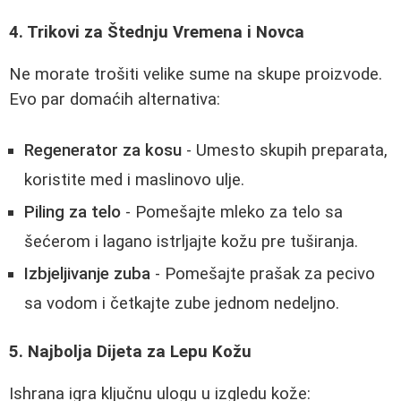
4. Trikovi za Štednju Vremena i Novca
Ne morate trošiti velike sume na skupe proizvode.
Evo par domaćih alternativa:
Regenerator za kosu
- Umesto skupih preparata,
koristite med i maslinovo ulje.
Piling za telo
- Pomešajte mleko za telo sa
šećerom i lagano istrljajte kožu pre tuširanja.
Izbjeljivanje zuba
- Pomešajte prašak za pecivo
sa vodom i četkajte zube jednom nedeljno.
5. Najbolja Dijeta za Lepu Kožu
Ishrana igra ključnu ulogu u izgledu kože: