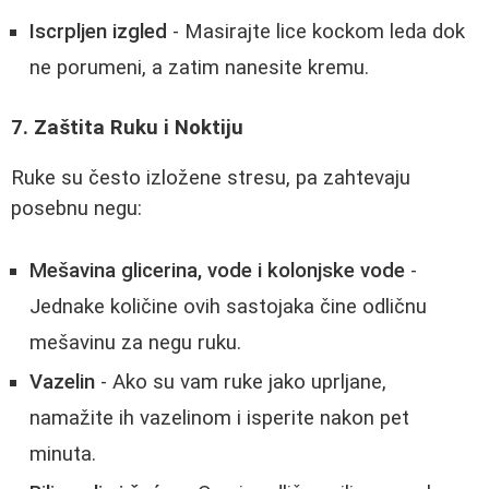
Iscrpljen izgled
- Masirajte lice kockom leda dok
ne porumeni, a zatim nanesite kremu.
7. Zaštita Ruku i Noktiju
Ruke su često izložene stresu, pa zahtevaju
posebnu negu:
Mešavina glicerina, vode i kolonjske vode
-
Jednake količine ovih sastojaka čine odličnu
mešavinu za negu ruku.
Vazelin
- Ako su vam ruke jako uprljane,
namažite ih vazelinom i isperite nakon pet
minuta.