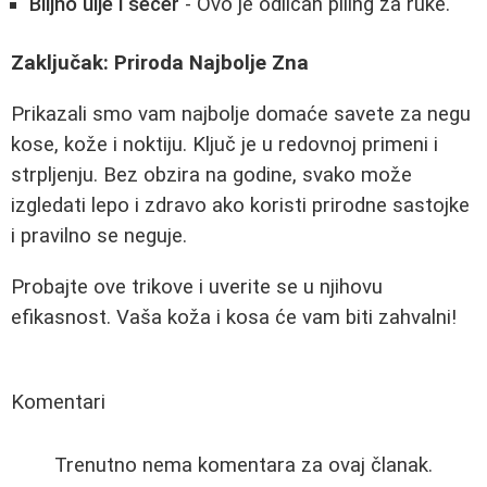
Biljno ulje i šećer
- Ovo je odličan piling za ruke.
Zaključak: Priroda Najbolje Zna
Prikazali smo vam najbolje domaće savete za negu
kose, kože i noktiju. Ključ je u redovnoj primeni i
strpljenju. Bez obzira na godine, svako može
izgledati lepo i zdravo ako koristi prirodne sastojke
i pravilno se neguje.
Probajte ove trikove i uverite se u njihovu
efikasnost. Vaša koža i kosa će vam biti zahvalni!
Komentari
Trenutno nema komentara za ovaj članak.