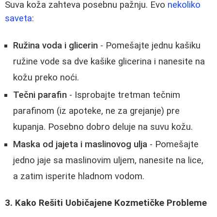
Suva koža zahteva posebnu pažnju. Evo
nekoliko
saveta
:
Ružina voda i glicerin
- Pomešajte jednu kašiku
ružine vode sa dve kašike glicerina i nanesite na
kožu preko noći.
Tečni parafin
- Isprobajte tretman tečnim
parafinom (iz apoteke, ne za grejanje) pre
kupanja. Posebno dobro deluje na suvu kožu.
Maska od jajeta i maslinovog ulja
- Pomešajte
jedno jaje sa maslinovim uljem, nanesite na lice,
a zatim isperite hladnom vodom.
3. Kako Rešiti Uobičajene Kozmetičke Probleme