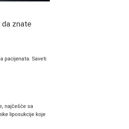
a da znate
ma pacijenata. Saveti
e, najčešće sa
ike liposukcije koje