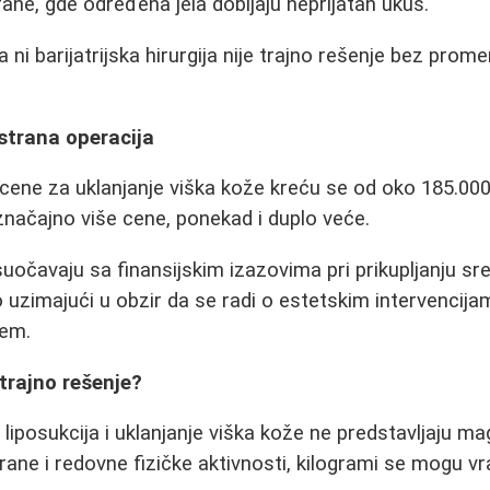
ne, gde određena jela dobijaju neprijatan ukus.
a ni barijatrijska hirurgija nije trajno rešenje bez prome
 strana operacija
, cene za uklanjanje viška kože kreću se od oko 185.000
načajno više cene, ponekad i duplo veće.
suočavaju sa finansijskim izazovima pri prikupljanju s
uzimajući u obzir da se radi o estetskim intervencija
jem.
 trajno rešenje?
 liposukcija i uklanjanje viška kože ne predstavljaju m
ne i redovne fizičke aktivnosti, kilogrami se mogu vrat