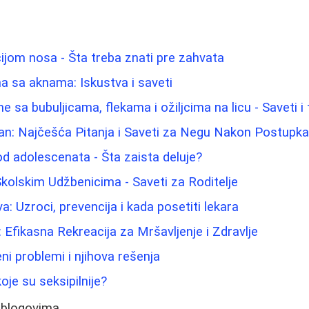
ijom nosa - Šta treba znati pre zahvata
 sa aknama: Iskustva i saveti
e sa bubuljicama, flekama i ožiljcima na licu - Saveti i
an: Najčešća Pitanja i Saveti za Negu Nakon Postupk
d adolescenata - Šta zaista deluje?
kolskim Udžbenicima - Saveti za Roditelje
a: Uzroci, prevencija i kada posetiti lekara
 Efikasna Rekreacija za Mršavljenje i Zdravlje
ni problemi i njihova rešenja
koje su seksipilnije?
 blogovima