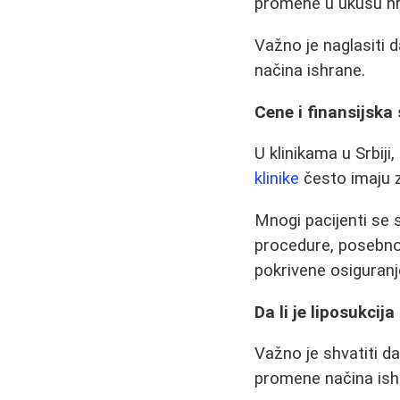
promene u ukusu hra
Važno je naglasiti d
načina ishrane.
Cene i finansijska
U klinikama u Srbiji
klinike
često imaju z
Mnogi pacijenti se 
procedure, posebno 
pokrivene osiguran
Da li je liposukcija
Važno je shvatiti da
promene načina ishra