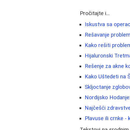
Pročitajte i...
Iskustva sa operac
Rešavanje problema
Kako rešiti problem
Hijaluronski Tretm
Rešenje za akne ko
Kako Uštedeti na Š
Skljoctanje zglobov
Nordijsko Hodanje:
Najčešći zdravstve
Plavuse ili crnke - 
Tekstovi na srodnim