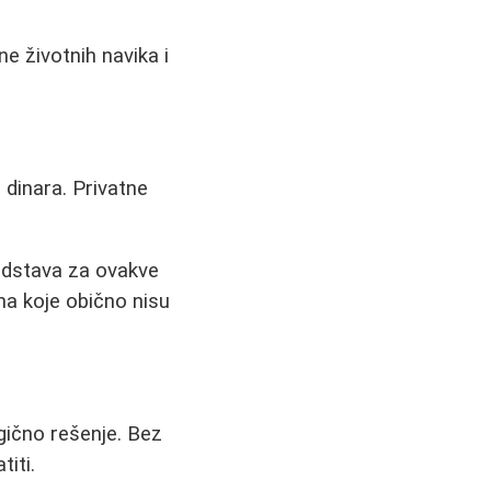
ne životnih navika i
 dinara. Privatne
redstava za ovakve
ma koje obično nisu
agično rešenje. Bez
iti.