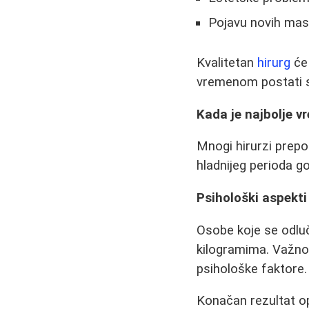
Pojavu novih mas
Kvalitetan
hirurg
će 
vremenom postati s
Kada je najbolje v
Mnogi hirurzi prepo
hladnijeg perioda g
Psihološki aspekti
Osobe koje se odlu
kilogramima. Važno 
psihološke faktore.
Konačan rezultat o