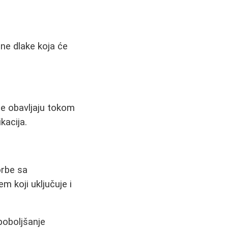
ine dlake koja će
ije obavljaju tokom
kacija.
orbe sa
m koji uključuje i
poboljšanje