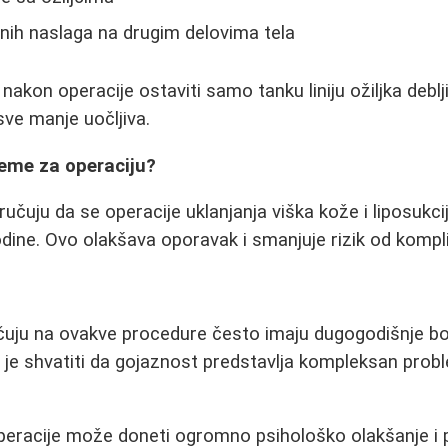
nih naslaga na drugim delovima tela
nakon operacije ostaviti samo tanku liniju ožiljka deblj
ve manje uočljiva.
reme za operaciju?
ručuju da se operacije uklanjanja viška kože i liposukc
odine. Ovo olakšava oporavak i smanjuje rizik od kompli
čuju na ovakve procedure često imaju dugogodišnje b
je shvatiti da gojaznost predstavlja kompleksan proble
peracije može doneti ogromno psihološko olakšanje i 