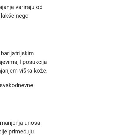
ajanje variraju od
 lakše nego
barijatrijskim
evima, liposukcija
njanjem viška kože.
i svakodnevne
smanjenja unosa
cije primećuju