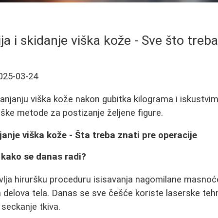
ja i skidanje viška kože - Sve što treb
025-03-24
klanjanju viška kože nakon gubitka kilograma i iskustvi
urške metode za postizanje željene figure.
janje viška kože - Šta treba znati pre operacije
i kako se danas radi?
lja hiruršku proceduru isisavanja nagomilane masnoć
h delova tela. Danas se sve češće koriste laserske tehn
 seckanje tkiva.