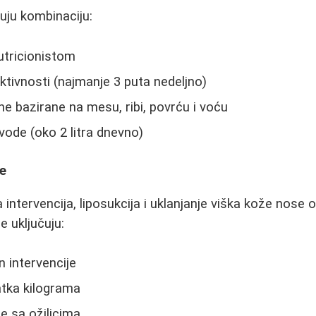
uju kombinaciju:
utricionistom
ktivnosti (najmanje 3 puta nedeljno)
ne bazirane na mesu, ribi, povrću i voću
ode (oko 2 litra dnevno)
je
 intervencija, liposukcija i uklanjanje viška kože nose 
 uključuju:
 intervencije
tka kilograma
e sa ožiljcima