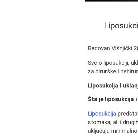
Liposukci
Radovan Višnjički
2
Sve o liposukciji, u
za hirurške i nehir
Liposukcija i uklan
Šta je liposukcija 
Liposukcija
predstav
stomaka, ali i drugi
uključuju minimalno