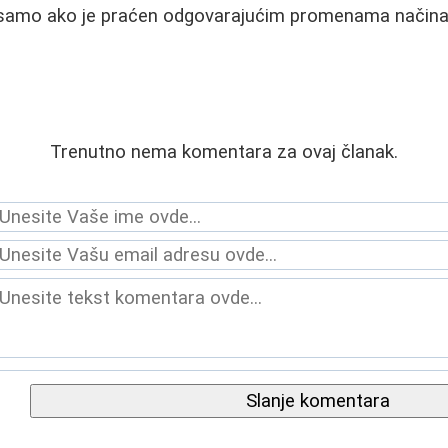
li samo ako je praćen odgovarajućim promenama načina
Trenutno nema komentara za ovaj članak.
Slanje komentara