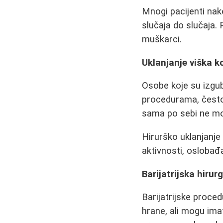
Mnogi pacijenti nako
slučaja do slučaja.
muškarci.
Uklanjanje viška k
Osobe koje su izgubi
procedurama, često
sama po sebi ne mož
Hirurško uklanjanje
aktivnosti, oslobađ
Barijatrijska hirur
Barijatrijske proc
hrane, ali mogu ima