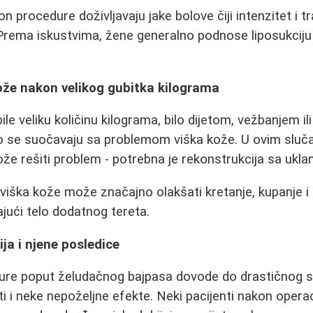
n procedure doživljavaju jake bolove čiji intenzitet i tr
 Prema iskustvima, žene generalno podnose liposukciju
ože nakon velikog gubitka kilograma
le veliku količinu kilograma, bilo dijetom, vežbanjem ili 
 se suočavaju sa problemom viška kože. U ovim slučaj
e rešiti problem - potrebna je rekonstrukcija sa ukla
 viška kože može značajno olakšati kretanje, kupanje 
ajući telo dodatnog tereta.
gija i njene posledice
edure poput želudačnog bajpasa dovode do drastičnog 
ti i neke nepoželjne efekte. Neki pacijenti nakon opera