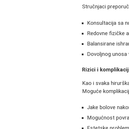
Stručnjaci preporuč
Konsultacija sa n
Redovne fizičke a
Balansirane ishra
Dovoljnog unosa v
Rizici i komplikaci
Kao i svaka hirurška
Moguće komplikacije
Jake bolove nakon
Mogućnost povra
Estetske problem