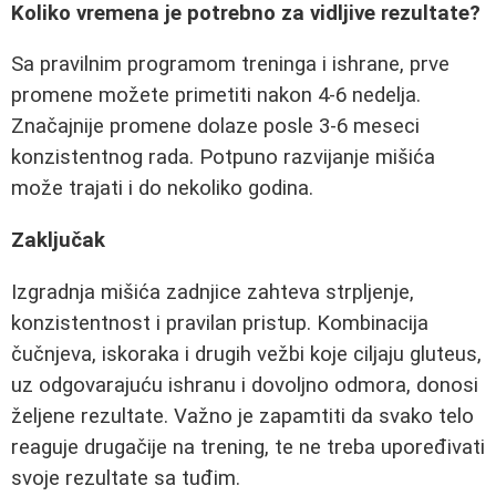
Koliko vremena je potrebno za vidljive rezultate?
Sa pravilnim programom treninga i ishrane, prve
promene možete primetiti nakon 4-6 nedelja.
Značajnije promene dolaze posle 3-6 meseci
konzistentnog rada. Potpuno razvijanje mišića
može trajati i do nekoliko godina.
Zaključak
Izgradnja mišića zadnjice zahteva strpljenje,
konzistentnost i pravilan pristup. Kombinacija
čučnjeva, iskoraka i drugih vežbi koje ciljaju gluteus,
uz odgovarajuću ishranu i dovoljno odmora, donosi
željene rezultate. Važno je zapamtiti da svako telo
reaguje drugačije na trening, te ne treba upoređivati
svoje rezultate sa tuđim.