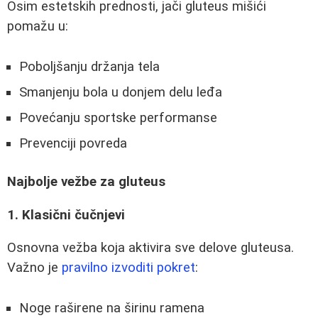
Osim estetskih prednosti, jači gluteus mišići
pomažu u:
Poboljšanju držanja tela
Smanjenju bola u donjem delu leđa
Povećanju sportske performanse
Prevenciji povreda
Najbolje vežbe za gluteus
1. Klasični čučnjevi
Osnovna vežba koja aktivira sve delove gluteusa.
Važno je
pravilno izvoditi pokret
:
Noge raširene na širinu ramena