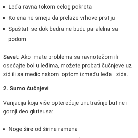
Leđa ravna tokom celog pokreta
Kolena ne smeju da prelaze vrhove prstiju
Spuštati se dok bedra ne budu paralelna sa
podom
Savet:
Ako imate problema sa ravnotežom ili
osećajte bol u leđima, možete probati čučnjeve uz
zid ili sa medicinskom loptom između leđa i zida.
2. Sumo čučnjevi
Varijacija koja više opterećuje unutrašnje butine i
gornji deo gluteusa:
Noge šire od širine ramena