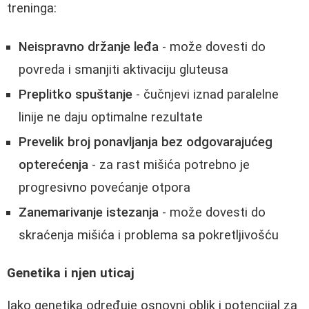
treninga:
Neispravno držanje leđa
- može dovesti do
povreda i smanjiti aktivaciju gluteusa
Preplitko spuštanje
- čučnjevi iznad paralelne
linije ne daju optimalne rezultate
Prevelik broj ponavljanja bez odgovarajućeg
opterećenja
- za rast mišića potrebno je
progresivno povećanje otpora
Zanemarivanje istezanja
- može dovesti do
skraćenja mišića i problema sa pokretljivošću
Genetika i njen uticaj
Iako genetika određuje osnovni oblik i potencijal za