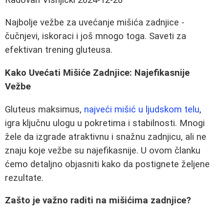
Najbolje vežbe za uvećanje mišića zadnjice -
čučnjevi, iskoraci i još mnogo toga. Saveti za
efektivan trening gluteusa.
Kako Uvećati Mišiće Zadnjice: Najefikasnije
Vežbe
Gluteus maksimus,
najveći mišić u ljudskom telu
,
igra ključnu ulogu u pokretima i stabilnosti. Mnogi
žele da izgrade atraktivnu i snažnu zadnjicu, ali ne
znaju koje vežbe su najefikasnije. U ovom članku
ćemo detaljno objasniti kako da postignete željene
rezultate.
Zašto je važno raditi na mišićima zadnjice?