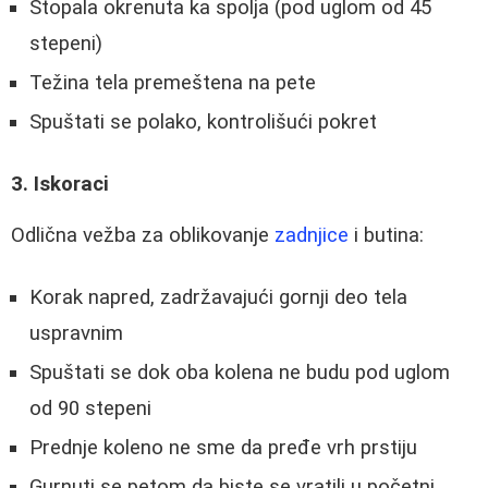
Stopala okrenuta ka spolja (pod uglom od 45
stepeni)
Težina tela premeštena na pete
Spuštati se polako, kontrolišući pokret
3. Iskoraci
Odlična vežba za oblikovanje
zadnjice
i butina:
Korak napred, zadržavajući gornji deo tela
uspravnim
Spuštati se dok oba kolena ne budu pod uglom
od 90 stepeni
Prednje koleno ne sme da pređe vrh prstiju
Gurnuti se petom da biste se vratili u početni