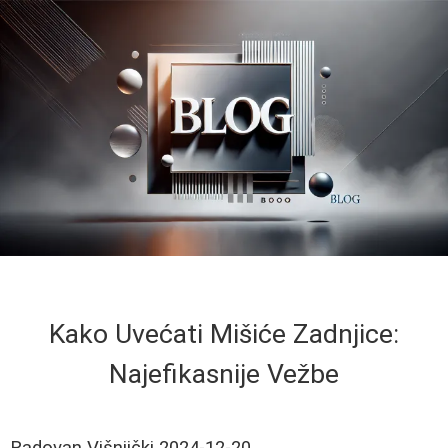
Kako Uvećati Mišiće Zadnjice:
Najefikasnije Vežbe
Radovan Višnjički
2024-12-20