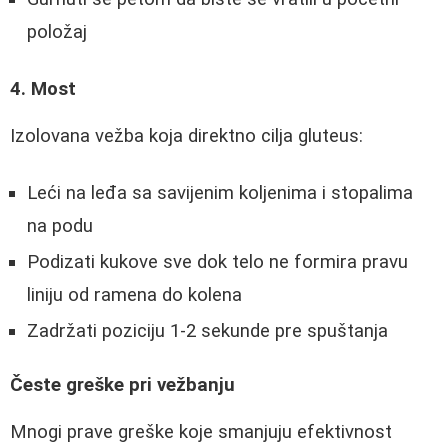
položaj
4. Most
Izolovana vežba koja direktno cilja gluteus:
Leći na leđa sa savijenim koljenima i stopalima
na podu
Podizati kukove sve dok telo ne formira pravu
liniju od ramena do kolena
Zadržati poziciju 1-2 sekunde pre spuštanja
Česte greške pri vežbanju
Mnogi prave greške koje smanjuju efektivnost