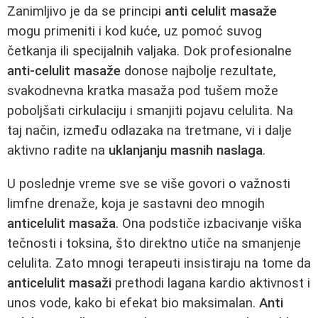
Zanimljivo je da se principi
anti celulit masaže
mogu primeniti i kod kuće, uz pomoć suvog
četkanja ili specijalnih valjaka. Dok profesionalne
anti-celulit masaže
donose najbolje rezultate,
svakodnevna kratka masaža pod tušem može
poboljšati cirkulaciju i smanjiti pojavu celulita. Na
taj način, između odlazaka na tretmane, vi i dalje
aktivno radite na
uklanjanju masnih naslaga
.
U poslednje vreme sve se više govori o važnosti
limfne drenaže, koja je sastavni deo mnogih
anticelulit masaža
. Ona podstiče izbacivanje viška
tečnosti i toksina, što direktno utiče na smanjenje
celulita. Zato mnogi terapeuti insistiraju na tome da
anticelulit masaži
prethodi lagana kardio aktivnost i
unos vode, kako bi efekat bio maksimalan.
Anti