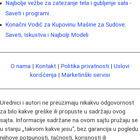
Najbolje vežbe za zatezanje tela i gubljenje sala -
Saveti i programi
Konačni Vodič za Kupovinu Mašine za Sudove:
Saveti, Iskustva i Najbolji Modeli
O nama
|
Kontakt
|
Politika privatnosti
|
Uslovi
korišćenja
|
Marketinški servisi
Urednici i autori ne preuzimaju nikakvu odgovornost
za bilo kakve greške ili propuste u sadržaju ovog
sajta. Informacije sadržane na ovom sajtu pružaju se
u stanju „takvom kakve jesu“, bez garancija u pogledu
njihove potpunosti, tačnosti, korisnosti ili