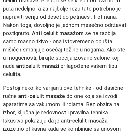
celulit masaže
. Preporuke se kreću od dva do tri
puta nedeljno, a za najbolje rezultate potrebno je
napraviti seriju od deset do petnaest tretmana.
Nakon toga, dovoljno je jednom mesečno održavati
postignuto.
Anti celulit masažom
se ne razbija
samo masno tkivo - ona istovremeno opušta
mišiće i smanjuje osećaj težine u nogama. Ako ste
u mogućnosti, birajte specijalizovane salone koji
nude
anticelulit masaži
prilagođene vašem tipu
celulita.
Postoji nekoliko varijanti ove tehnike - od klasične
ručne
anti-celulit masaže
do one koja se izvodi
aparatima sa vakumom ili rolama. Bez obzira na
izbor, ključna je redovnost i pravilna tehnika.
Iskustva pokazuju da je
anti-celulit masaža
izuzetno efikasna kada se kombinuje sa unosom