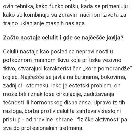
ovih tehnika, kako funkcionišu, kada se primenjuju i
kako se kombinuju sa zdravim načinom života za
trajno uklanjanje masnih naslaga.
Zašto nastaje celulit i gde se najčešće javlja?
Celulit nastaje kao posledica nepravilnosti u
potkožnom masnom tkivu koje pritiska vezivno
tkivo, stvarajući karakterističan „kora pomorandže“
izgled. Najčešće se javlja na butinama, bokovima,
zadnjici i stomaku. Iako je estetski problem, on
može biti i znak loše cirkulacije, zadržavanja
tečnosti ili hormonskog disbalansa. Upravo iz tih
razloga, borba protiv celulita zahteva višeslojni
pristup - od pravilne ishrane i fizičke aktivnosti pa
sve do profesionalnih tretmana.