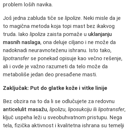
problem loših navika.
Još jedna zabluda tiče se
lipolize
. Neki misle da je
to magična metoda koja topi mast bez ikakvog
truda. Iako
lipoliza
zaista pomaže u
uklanjanju
masnih naslaga
, ona deluje ciljano i ne može da
nadoknadi neuravnoteženu ishranu. Isto tako,
lipotransfer
se ponekad opisuje kao večno rešenje,
ali i ovde je važno razumeti da telo može da
metaboliše jedan deo presađene masti.
Zaključak: Put do glatke kože i vitke linije
Bez obzira na to da li se odlučujete za redovnu
anticelulit masažu
,
lipolizu
,
liposukciju
ili
lipotransfer
,
ključ uspeha leži u sveobuhvatnom pristupu. Nega
tela, fizička aktivnost i kvalitetna ishrana su temelji