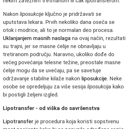
nekim zateznim tretmanom ili čak
lipotransferom
.
Nakon
liposukcije
ključno je pridržavati se
uputstava lekara. Prvih nekoliko dana oseća se
otok i modrice, ali to je normalan deo procesa.
Uklanjanjem masnih naslaga
na ovaj način, rezultati
su trajni, jer se masne ćelije ne obnavljaju u
tretiranom području. Naravno, ukoliko dođe do
većeg povećanja telesne težine, preostale masne
ćelije mogu da se uvećaju, pa se savetuje
održavanje stabilne kilaže nakon
liposukcije
. Neke
osobe se opredeljuju za više sesija
liposukcija
kako
bi postigli željeni izgled.
Lipotransfer - od viška do savršenstva
Lipotransfer
je procedura koja koristi sopstvenu