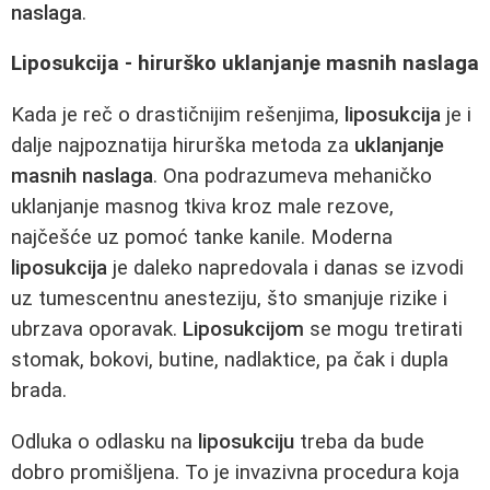
naslaga
.
Liposukcija - hirurško uklanjanje masnih naslaga
Kada je reč o drastičnijim rešenjima,
liposukcija
je i
dalje najpoznatija hirurška metoda za
uklanjanje
masnih naslaga
. Ona podrazumeva mehaničko
uklanjanje masnog tkiva kroz male rezove,
najčešće uz pomoć tanke kanile. Moderna
liposukcija
je daleko napredovala i danas se izvodi
uz tumescentnu anesteziju, što smanjuje rizike i
ubrzava oporavak.
Liposukcijom
se mogu tretirati
stomak, bokovi, butine, nadlaktice, pa čak i dupla
brada.
Odluka o odlasku na
liposukciju
treba da bude
dobro promišljena. To je invazivna procedura koja