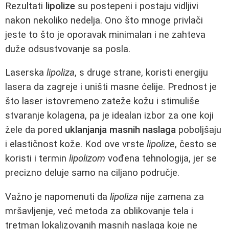
Rezultati
lipolize
su postepeni i postaju vidljivi
nakon nekoliko nedelja. Ono što mnoge privlači
jeste to što je oporavak minimalan i ne zahteva
duže odsustvovanje sa posla.
Laserska
lipoliza
, s druge strane, koristi energiju
lasera da zagreje i uništi masne ćelije. Prednost je
što laser istovremeno zateže kožu i stimuliše
stvaranje kolagena, pa je idealan izbor za one koji
žele da pored
uklanjanja masnih naslaga
poboljšaju
i elastičnost kože. Kod ove vrste
lipolize
, često se
koristi i termin
lipolizom
vođena tehnologija, jer se
precizno deluje samo na ciljano područje.
Važno je napomenuti da
lipoliza
nije zamena za
mršavljenje, već metoda za oblikovanje tela i
tretman lokalizovanih masnih naslaga koje ne