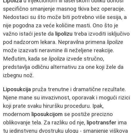
Lipoliza
u injekcionom ili laserskom obliku donosi
specifično smanjenje masnog tkiva bez operacije.
Nedostaci su što može biti potrebno više sesija, a
nije pogodna za veće količine masti. Ono što je
važno istaći jeste da
lipolizu
treba izvoditi isključivo
pod nadzorom lekara. Nepravilna primena
lipolize
može izazvati neravnine ili neželjene reakcije.
Međutim, kada se
lipoliza
izvede stručno,
predstavlja odličnu alternativu za one koji žele da
izbegnu nož.
Liposukcija
pruža trenutne i dramatične rezultate.
Njene mane su invazivnost, oporavak i mogući rizici
koji prate svaku hiruršku proceduru. Ipak,
modernom
liposukcijom
se postiže precizno
oblikovanje tela. Za razliku od nje,
lipotransfer
ima
tu jedinstvenu dvostruku ulogu - smanjenje viškova