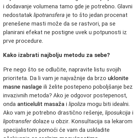
i dodavanje volumena tamo gde je potrebno. Glavni
nedostatak
lipotransfera
je to što jedan procenat
prenešene masti može da se rastvori, pa se
planirani efekat ne postigne uvek u potpunosti iz
prve procedure.
Kako izabrati najbolju metodu za sebe?
Pre nego što se odlučite, napravite listu svojih
prioriteta. Da li vam je najvažnije da brzo
uklonite
masne naslage
ili želite postepeno poboljšanje bez
invazivnih metoda? Ako je odgovor postepenost,
onda
anticelulit masaža
i
lipoliza
mogu biti idealni.
Ako vam je potrebno drastično rešenje,
liposukcija
i
lipotransfer
dolaze u obzir. Konsultacija sa lekarom
specijalistom pomoći će vam da uskladite