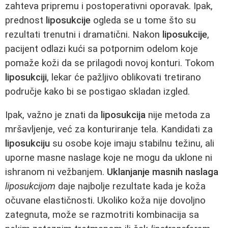
zahteva pripremu i postoperativni oporavak. Ipak,
prednost
liposukcije
ogleda se u tome što su
rezultati trenutni i dramatični. Nakon
liposukcije
,
pacijent odlazi kući sa potpornim odelom koje
pomaže koži da se prilagodi novoj konturi. Tokom
liposukciji
, lekar će pažljivo oblikovati tretirano
područje kako bi se postigao skladan izgled.
Ipak, važno je znati da
liposukcija
nije metoda za
mršavljenje, već za konturiranje tela. Kandidati za
liposukciju
su osobe koje imaju stabilnu težinu, ali
uporne masne naslage koje ne mogu da uklone ni
ishranom ni vežbanjem.
Uklanjanje masnih naslaga
liposukcijom
daje najbolje rezultate kada je koža
očuvane elastičnosti. Ukoliko koža nije dovoljno
zategnuta, može se razmotriti kombinacija sa