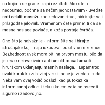
na kojima se grade trajni rezultati. Ako ste u
nedoumici, počnite sa nečim jednostavnim - uvedite
anti celulit masažu
kao redovan ritual, hidrirajte se i
prilagodite jelovnik. Vremenom ćete primetiti da se
masne naslage povlače, a koža postaje čvršća.
Ono što je najvažnije - informišite se i birajte
stručnjake koji imaju iskustva i pozitivne reference.
Bezbednost uvek mora biti na prvom mestu, bilo da
je reč o neinvazivnim
anti celulit masažama
ili
hirurškom
uklanjanju masnih naslaga
. I zapamtite:
svaki korak ka zdravijoj verziji sebe je vredan truda.
Neka vam ovaj vodič posluži kao putokaz ka
informisanoj odluci i telu u kojem ćete se osećati
sigurno i zadovoljno.