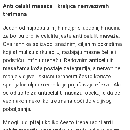
Anti celulit masaža - kraljica neinvazivnih
tretmana
Jedan od najpopularnijih i najpristupačnijih načina
za borbu protiv celulita jeste
anti celulit masaža
.
Ova tehnika se izvodi snažnim, ciljanim pokretima
koji stimulišu cirkulaciju, razbijaju masne ćelije i
podstiču limfnu drenažu. Redovnim
anticelulit
masažama
koža postaje zategnutija, a neravnine
manje vidljive. Iskusni terapeuti često koriste
specijalne ulja i kreme koje pojačavaju efekat. Ako
se odlučite za
anticelulit masažu
, očekujte da će
već nakon nekoliko tretmana doći do vidljivog
poboljšanja.
Mnogi ljudi pitaju koliko često treba raditi
anti