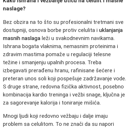
Kako ishrana i vežbanje utiču na celulit i masne
naslage?
Bez obzira na to što su profesionalni tretmani sve
dostupniji, osnova borbe protiv celulita i
uklanjanja
masnih naslaga
leži u svakodnevnim navikama.
Ishrana bogata vlaknima, nemasnim proteinima i
zdravim mastima pomaže u regulaciji telesne
težine i smanjenju upalnih procesa. Treba
izbegavati prerađenu hranu, rafinisane šećere i
preteran unos soli koji pospešuje zadržavanje vode.
S druge strane, redovna fizička aktivnost, posebno
kombinacija kardio treninga i vežbi snage, ključna je
za sagorevanje kalorija i toniranje mišića.
Mnogi ljudi koji redovno vežbaju i dalje imaju
problem sa celulitom. To ne znači da su napori