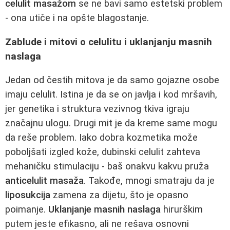
celulit masažom
se ne bavi samo estetski problem
- ona utiče i na opšte blagostanje.
Zablude i mitovi o celulitu i uklanjanju masnih
naslaga
Jedan od čestih mitova je da samo gojazne osobe
imaju celulit. Istina je da se on javlja i kod mršavih,
jer genetika i struktura vezivnog tkiva igraju
značajnu ulogu. Drugi mit je da kreme same mogu
da reše problem. Iako dobra kozmetika može
poboljšati izgled kože, dubinski celulit zahteva
mehaničku stimulaciju - baš onakvu kakvu pruža
anticelulit masaža
. Takođe, mnogi smatraju da je
liposukcija
zamena za dijetu, što je opasno
poimanje.
Uklanjanje masnih naslaga
hirurškim
putem jeste efikasno, ali ne rešava osnovni