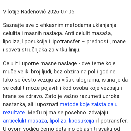
Vilotije Radenović
2026-07-06
Saznajte sve o efikasnim metodama uklanjanja
celulita i masnih naslaga. Anti celulit masaža,
lipoliza, liposukcija i lipotransfer – prednosti, mane
i saveti stručnjaka za vitku liniju.
Celulit i uporne masne naslage - dve teme koje
muče veliki broj ljudi, bez obzira na pol i godine.
Iako se često vezuju za višak kilograma, istina je da
se celulit može pojaviti i kod osoba koje vežbaju i
hrane se zdravo. Zato je važno razumeti uzroke
nastanka, ali i upoznati
metode koje zaista daju
rezultate
. Među njima se posebno izdvajaju
anticelulit masaža
,
lipoliza
,
liposukcija
i lipotransfer.
U ovom vodiču ćemo detaljno objasniti svaku od