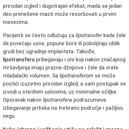
prirodan izgled i dugotrajan efekat, mada se jedan
deo prenešene masti može resorbovati u prvim
mesecima.
Pacijenti se često odlučuju za
lipotransfer
kada žele
da povećaju usne, popune bore ili poboljšaju oblik
grudi bez ugradnje implantata. Takođe,
lipotransferu
pribegavaju i oni koji nakon značajnog
mršavljenja imaju prazne džepove i žele da vrate
mladalački volumen. Sa
lipotransferom
se može
postići izuzetno prirodan izgled, a sam postupak se
izvodi u sterilnim uslovima, uz minimalne ožiljke.
Oporavak nakon
lipotransfera
podrazumeva
izbegavanje pritiska na tretirano područje i pažljivu
negu.