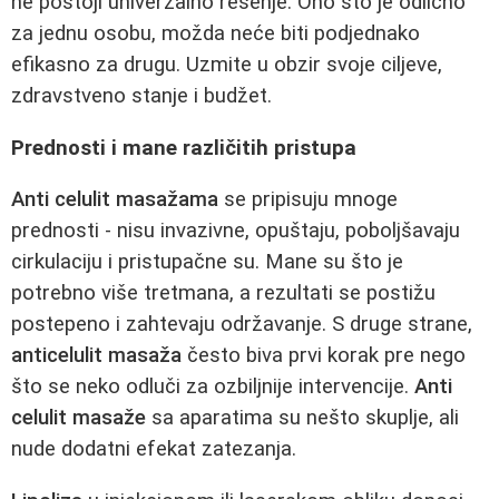
ne postoji univerzalno rešenje. Ono što je odlično
za jednu osobu, možda neće biti podjednako
efikasno za drugu. Uzmite u obzir svoje ciljeve,
zdravstveno stanje i budžet.
Prednosti i mane različitih pristupa
Anti celulit masažama
se pripisuju mnoge
prednosti - nisu invazivne, opuštaju, poboljšavaju
cirkulaciju i pristupačne su. Mane su što je
potrebno više tretmana, a rezultati se postižu
postepeno i zahtevaju održavanje. S druge strane,
anticelulit masaža
često biva prvi korak pre nego
što se neko odluči za ozbiljnije intervencije.
Anti
celulit masaže
sa aparatima su nešto skuplje, ali
nude dodatni efekat zatezanja.