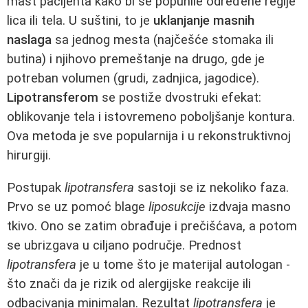
mast pacijenta kako bi se popunile određene regije
lica ili tela. U suštini, to je
uklanjanje masnih
naslaga
sa jednog mesta (najčešće stomaka ili
butina) i njihovo premeštanje na drugo, gde je
potreban volumen (grudi, zadnjica, jagodice).
Lipotransferom
se postiže dvostruki efekat:
oblikovanje tela i istovremeno poboljšanje kontura.
Ova metoda je sve popularnija i u rekonstruktivnoj
hirurgiji.
Postupak
lipotransfera
sastoji se iz nekoliko faza.
Prvo se uz pomoć blage
liposukcije
izdvaja masno
tkivo. Ono se zatim obrađuje i prečišćava, a potom
se ubrizgava u ciljano područje. Prednost
lipotransfera
je u tome što je materijal autologan -
što znači da je rizik od alergijske reakcije ili
odbacivanja minimalan. Rezultat
lipotransfera
je