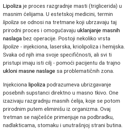
Lipoliza
je proces razgradnje masti (triglicerida) u
masnim ćelijama. U estetskoj medicini, termin
lipoliza
se odnosi na tretmane koji ubrzavaju taj
prirodni proces i omogućavaju
uklanjanje masnih
naslaga
bez operacije. Postoji nekoliko vrsta
lipolize
- injekciona, laserska, kriolipoliza i hemijska.
Svaka od njih ima svoje specifičnosti, ali svi ti
pristupi imaju isti cilj - pomoći pacijentu da trajno
ukloni masne naslage
sa problematičnih zona.
Injekciona
lipoliza
podrazumeva ubrizgavanje
posebnih supstanci direktno u masno tkivo. One
izazivaju razgradnju masnih ćelija, koje se potom
prirodnim putem eliminišu iz organizma. Ovaj
tretman se najčešće primenjuje na podbradku,
nadlakticama, stomaku i unutrašnjoj strani butina.