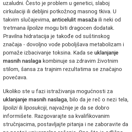
uzaludni. Često je problem u genetici, slaboj
cirkulaciji ili debljini potkožnog masnog tkiva. U
takvim slučajevima,
anticelulit masaža
ili neki od
tretmana
lipolize
mogu biti dragocen dodatak.
Pravilna hidratacija je takođe od suštinskog
značaja - dovoljno vode poboljšava metabolizam i
pomaže izbacivanje toksina. Kada se
uklanjanje
masnih naslaga
kombinuje sa zdravim životnim
stilom, šansa za trajnim rezultatima se značajno
povećava.
Ukoliko ste u fazi istraživanja mogućnosti za
uklanjanje masnih naslaga
, bilo da je reč o nezi tela,
lipolizi
ili
liposukciji
, najvažnije je da se dobro
informišete. Razgovarajte sa kvalifikovanim
stručnjacima, postavljajte pitanja i ne zaboravite da