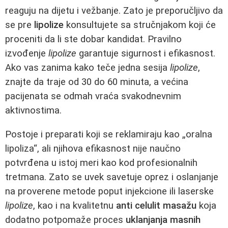
reaguju na dijetu i vežbanje. Zato je preporučljivo da
se pre
lipolize
konsultujete sa stručnjakom koji će
proceniti da li ste dobar kandidat. Pravilno
izvođenje
lipolize
garantuje sigurnost i efikasnost.
Ako vas zanima kako teče jedna sesija
lipolize
,
znajte da traje od 30 do 60 minuta, a većina
pacijenata se odmah vraća svakodnevnim
aktivnostima.
Postoje i preparati koji se reklamiraju kao „oralna
lipoliza“, ali njihova efikasnost nije naučno
potvrđena u istoj meri kao kod profesionalnih
tretmana. Zato se uvek savetuje oprez i oslanjanje
na proverene metode poput injekcione ili laserske
lipolize
, kao i na kvalitetnu
anti celulit masažu
koja
dodatno potpomaže proces
uklanjanja masnih