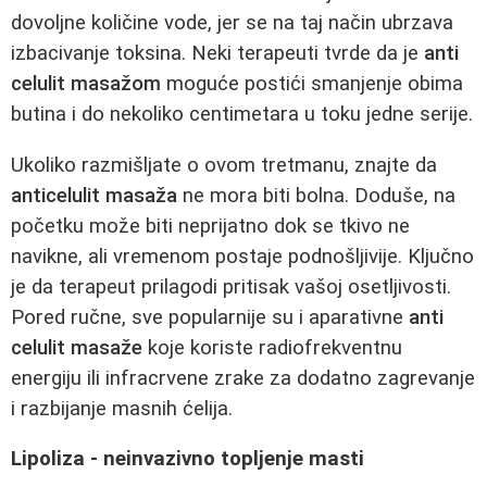
dovoljne količine vode, jer se na taj način ubrzava
izbacivanje toksina. Neki terapeuti tvrde da je
anti
celulit masažom
moguće postići smanjenje obima
butina i do nekoliko centimetara u toku jedne serije.
Ukoliko razmišljate o ovom tretmanu, znajte da
anticelulit masaža
ne mora biti bolna. Doduše, na
početku može biti neprijatno dok se tkivo ne
navikne, ali vremenom postaje podnošljivije. Ključno
je da terapeut prilagodi pritisak vašoj osetljivosti.
Pored ručne, sve popularnije su i aparativne
anti
celulit masaže
koje koriste radiofrekventnu
energiju ili infracrvene zrake za dodatno zagrevanje
i razbijanje masnih ćelija.
Lipoliza - neinvazivno topljenje masti