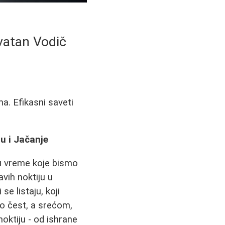
vatan Vodič
a. Efikasni saveti
u i Jačanje
u vreme koje bismo
vih noktiju u
e listaju, koji
o čest, a srećom,
oktiju - od ishrane