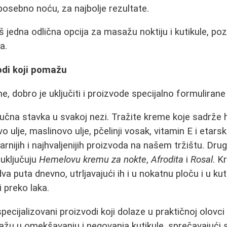
 posebno noću, za najbolje rezultate.
š jedna odlična opcija za masažu noktiju i kutikule, p
a.
odi koji pomažu
, dobro je uključiti i proizvode specijalno formulirane
učna stavka u svakoj nezi. Tražite kreme koje sadrže h
o ulje, maslinovo ulje, pčelinji vosak, vitamin E i etarsk
arnijih i najhvaljenijih proizvoda na našem tržištu. Dr
 uključuju
Hemelovu kremu za nokte
,
Afrodita
i
Rosal
. K
va puta dnevno, utrljavajući ih i u nokatnu ploču i u k
 preko laka.
pecijalizovani proizvodi koji dolaze u praktičnoj olovci i
u u omekšavanju i negovanja kutikule, sprečavajući s