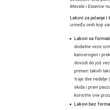
Mavala
i
Essence
nu
Lakovi za jačanje i 
između onih koji sa
Lakovi sa formal
dodatne veze izme
kancerogen i pre
dovodi do još već
primeri takvih lak
traje dve nedelje
skida i pravi pau
koristite ove pro
Lakovi bez forma