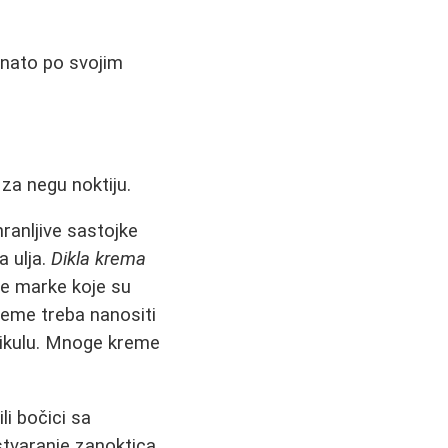
oznato po svojim
 za negu noktiju.
ranljive sastojke
a ulja.
Dikla krema
uge marke koje su
reme treba nanositi
utikulu. Mnoge kreme
li bočici sa
tvaranje zanoktica.