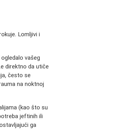
kuje. Lomljivi i
u ogledalo vašeg
e direktno da utiče
ija, često se
 trauma na noktnoj
alijama (kao što su
treba jeftinih ili
ostavljajući ga