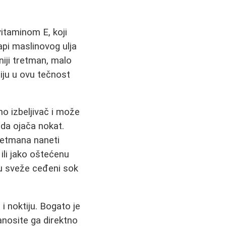
itaminom E, koji
api maslinovog ulja
niji tretman, malo
tiju u ovu tečnost
no izbeljivač i može
da ojača nokat.
retmana naneti
 ili jako oštećenu
e u sveže ceđeni sok
i noktiju. Bogato je
anosite ga direktno