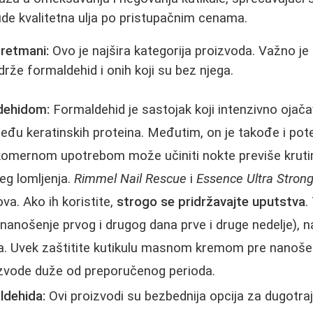
de kvalitetna ulja po pristupačnim cenama.
tretmani:
Ovo je najšira kategorija proizvoda. Važno je 
drže formaldehid i onih koji su bez njega.
dehidom:
Formaldehid je sastojak koji intenzivno ojača
đu keratinskih proteina. Međutim, on je takođe i pote
komernom upotrebom može učiniti nokte previše krutim
eg lomljenja.
Rimmel Nail Rescue
i
Essence Ultra Stron
ova. Ako ih koristite,
strogo se pridržavajte uputstva
.
 (nanošenje prvog i drugog dana prve i druge nedelje), 
za. Uvek zaštitite kutikulu masnom kremom pre nanošen
izvode duže od preporučenog perioda.
ldehida:
Ovi proizvodi su bezbednija opcija za dugotra