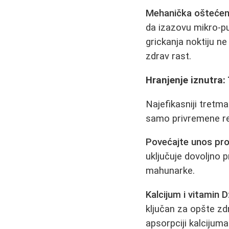
Mehanička oštećen
da izazovu mikro-pu
grickanja noktiju ne
zdrav rast.
Hranjenje iznutra:
Najefikasniji tretma
samo privremene re
Povećajte unos pro
uključuje dovoljno pr
mahunarke.
Kalcijum i vitamin D
ključan za opšte zd
apsorpciji kalcijuma