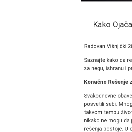
Kako Ojača
Radovan Višnjički
2
Saznajte kako da re
za negu, ishranu i 
Konačno Rešenje z
Svakodnevne obavez
posvetili sebi. Mno
takvom tempu života.
nikako ne mogu da p
rešenja postoje. U 