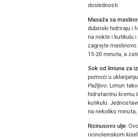
doslednosti.
Masaža sa maslinov
dubinski hidriraju i
na nokte i kutikulu 
zagrejte maslinovo u
15-20 minuta, a zat
Sok od limuna za izb
pomoći u uklanjanj
Pažljivo:
Limun takođ
hidratantnu kremu il
kutikulu. Jednostav
na nekoliko minuta,
Ricinusovo ulje:
Ovo 
ricinoleinskom kise