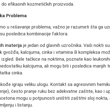
a do efikasnih kozmetičkih proizvoda.
ka Problema
o u rešavanje problema, važno je razumeti šta ga uzro
su posledica kombinacije faktora.
ih materija
je jedan od glavnih uzročnika. Vaši nokti s
k gvožđa, kalcijuma, cinka i vitamina B kompleksa mož
i izgled. Bele tačkice na noktima, poznate kao leukonih
nedostatku kalcijuma, ali mogu biti i posledica manjih
statka cinka.
kođe igraju veliku ulogu. Kontakt sa agresivnim hemik
nje), često pranje ruku bez adekvatne zaštite, kao i upo
acetona mogu u potpunosti uništiti zaštitni sloj nokta, 
mljenju i listanju.