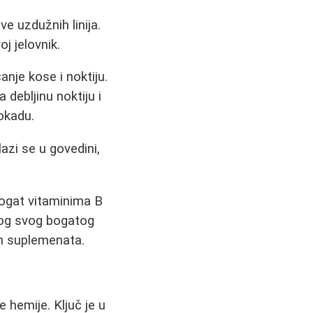
e uzdužnih linija.
j jelovnik.
anje kose i noktiju.
debljinu noktiju i
okadu.
azi se u govedini,
bogat vitaminima B
bog svog bogatog
ih suplemenata.
 hemije. Ključ je u