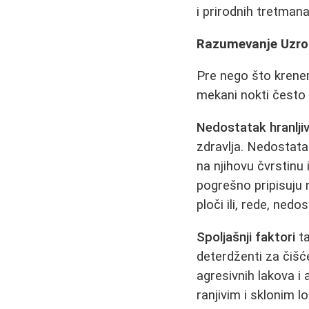
i prirodnih tretman
Razumevanje Uzro
Pre nego što krenem
mekani nokti često 
Nedostatak hranljiv
zdravlja. Nedostata
na njihovu čvrstinu 
pogrešno pripisuju 
ploči ili, rede, nedo
Spoljašnji faktori
ta
deterdženti za čišće
agresivnih lakova i 
ranjivim i sklonim lo