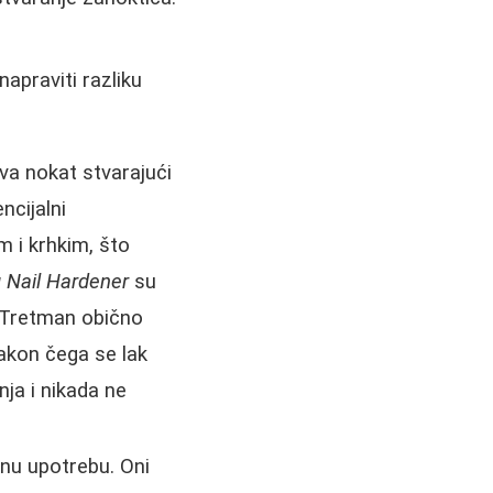
napraviti razliku
va nokat stvarajući
ncijalni
 i krhkim, što
g Nail Hardener
su
 Tretman obično
nakon čega se lak
ja i nikada ne
jnu upotrebu. Oni