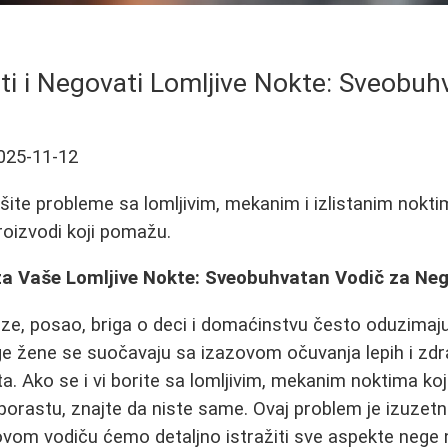
ti i Negovati Lomljive Nokte: Sveobuh
025-11-12
šite probleme sa lomljivim, mekanim i izlistanim noktim
proizvodi koji pomažu.
a Vaše Lomljive Nokte: Sveobuhvatan Vodič za Neg
e, posao, briga o deci i domaćinstvu često oduzimaj
ge žene se suočavaju sa izazovom očuvanja lepih i zdra
 Ako se i vi borite sa lomljivim, mekanim noktima koji s
orastu, znajte da niste same. Ovaj problem je izuzetn
ovom vodiču ćemo detaljno istražiti sve aspekte nege n