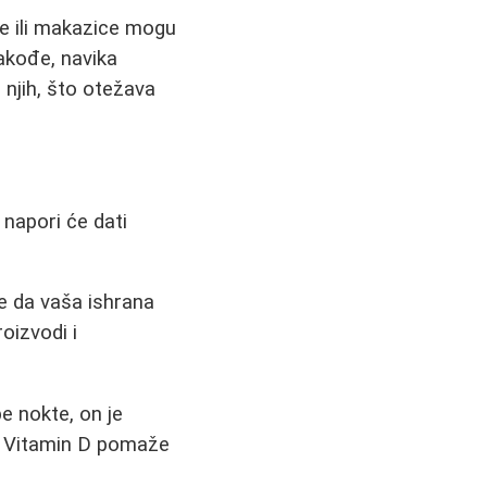
je ili makazice mogu
Takođe, navika
 njih, što otežava
 napori će dati
se da vaša ishrana
roizvodi i
e nokte, on je
će. Vitamin D pomaže