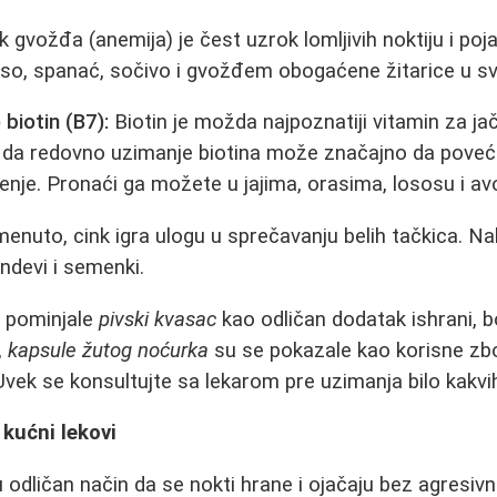
gvožđa (anemija) je čest uzrok lomljivih noktiju i pojav
so, spanać, sočivo i gvožđem obogaćene žitarice u svo
 biotin (B7):
Biotin je možda najpoznatiji vitamin za jač
 da redovno uzimanje biotina može značajno da poveća 
jenje. Pronaći ga možete u jajima, orasima, lososu i av
enuto, cink igra ulogu u sprečavanju belih tačkica. Nal
ndevi i semenki.
 pominjale
pivski kvasac
kao odličan dodatak ishrani, 
,
kapsule žutog noćurka
su se pokazale kao korisne z
. Uvek se konsultujte sa lekarom pre uzimanja bilo kakv
 kućni lekovi
 odličan način da se nokti hrane i ojačaju bez agresivne