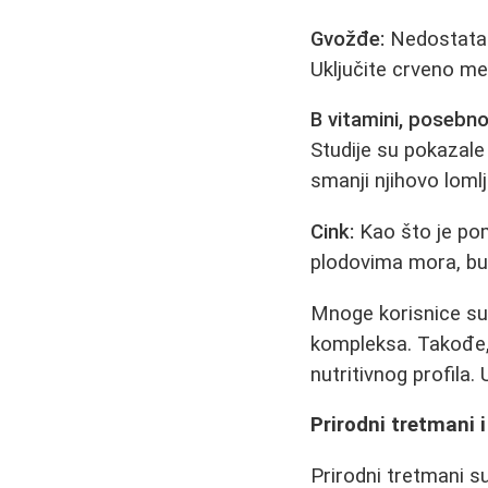
Gvožđe:
Nedostatak 
Uključite crveno me
B vitamini, posebno
Studije su pokazale
smanji njihovo loml
Cink:
Kao što je pom
plodovima mora, bu
Mnoge korisnice su
kompleksa. Takođe
nutritivnog profila
Prirodni tretmani i
Prirodni tretmani su