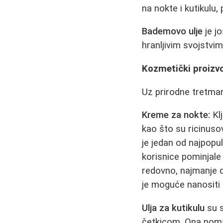
na nokte i kutikulu,
Bademovo ulje
je jo
hranljivim svojstvim
Kozmetički proizv
Uz prirodne tretmane
Kreme za nokte:
Klj
kao što su ricinusov
je jedan od najpopul
korisnice pominjale
redovno, najmanje d
je moguće nanositi i
Ulja za kutikulu
su s
četkicom. Ona pomaž