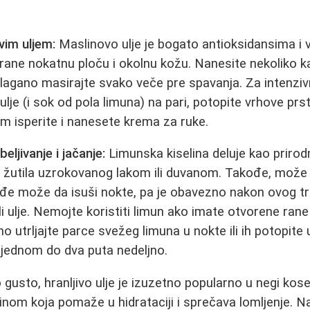
im uljem:
Maslinovo ulje je bogato antioksidansima i v
 hrane nokatnu ploču i okolnu kožu. Nanesite nekoliko k
i lagano masirajte svako veče pre spavanja. Za intenziv
lje (i sok od pola limuna) na pari, potopite vrhove prs
im isperite i nanesete krema za ruke.
eljivanje i jačanje:
Limunska kiselina deluje kao prirod
u žutila uzrokovanog lakom ili duvanom. Takođe, može 
e može da isuši nokte, pa je obavezno nakon ovog t
i ulje. Nemojte koristiti limun ako imate otvorene rane
no utrljajte parce svežeg limuna u nokte ili ih potopit
 jednom do dva puta nedeljno.
gusto, hranljivo ulje je izuzetno popularno u negi kose 
linom koja pomaže u hidrataciji i sprečava lomljenje. N