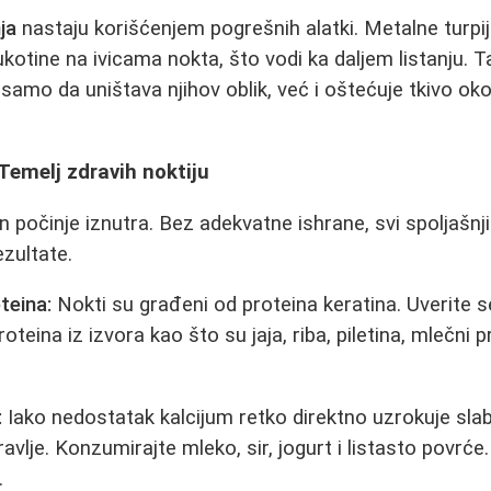
ja
nastaju korišćenjem pogrešnih alatki. Metalne turpi
kotine na ivicama nokta, što vodi ka daljem listanju. 
 samo da uništava njihov oblik, već i oštećuje tkivo oko
 Temelj zdravih noktiju
n počinje iznutra. Bez adekvatne ishrane, svi spoljašnji
zultate.
teina:
Nokti su građeni od proteina keratina. Uverite 
oteina iz izvora kao što su jaja, riba, piletina, mlečni p
:
Iako nedostatak kalcijum retko direktno uzrokuje slab
ravlje. Konzumirajte mleko, sir, jogurt i listasto povr
.