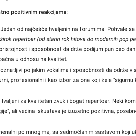
tno pozitivnim reakcijama:
Jedan od najčešće hvaljenih na forumima. Pohvale se
 širok repertoar (od starih rok hitova do modernih pop p
 pristojnost i sposobnost da drže podijum pun ceo dan
pačna u odnosu na kvalitet.
znatljivi po jakim vokalima i sposobnosti da održe vis
urni, profesionalni i kao izbor za one koji žele "sigurnu
Hvaljeni za kvalitetan zvuk i bogat repertoar. Neki kom
ije", ali većina iskustava je izuzetno pozitivna, pose
nalni po mnogima, sa sedmočlanim sastavom koji ukl