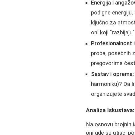
Energija i angažo
podigne energiju, 
ključno za atmos
oni koji "razbijaj
Profesionalnost i
proba, posebnih z
pregovorima često
Sastav i oprema:
harmoniku)? Da l
organizujete sva
Analiza Iskustava:
Na osnovu brojnih i
oni gde su utisci pod