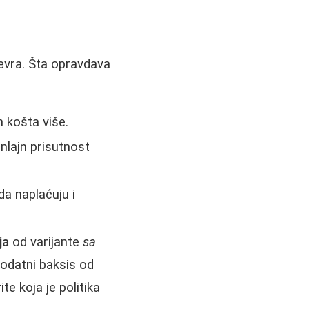
evra. Šta opravdava
 košta više.
onlajn prisutnost
da naplaćuju i
ja
od varijante
sa
dodatni baksis od
e koja je politika