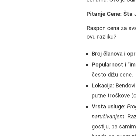
Pitanje Cene: Šta 
Raspon cena za sva
ovu razliku?
Broj članova i op
Popularnost i "im
često dižu cene.
Lokacija:
Bendovi 
putne troškove (o
Vrsta usluge:
Pro
naručivanjem
. Ra
gostiju, pa samim