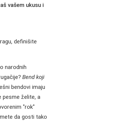
baš vašem ukusu i
ragu, definišite
no narodnih
rugačije?
Bend koji
šni bendovi imaju
e pesme želite, a
ovorenim "rok"
mete da gosti tako