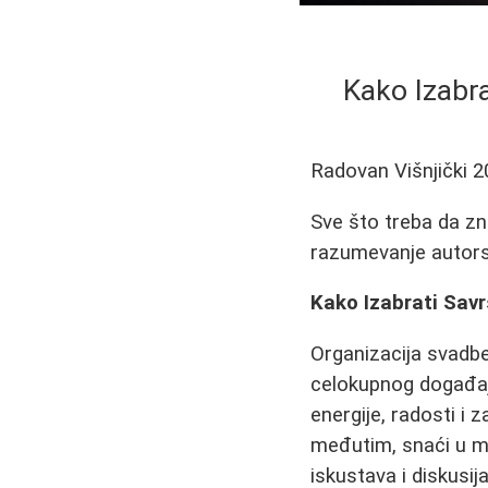
Kako Izabra
Radovan Višnjički
2
Sve što treba da zn
razumevanje autors
Kako Izabrati Sav
Organizacija svadbe
celokupnog događaj
energije, radosti i
međutim, snaći u mo
iskustava i diskusi