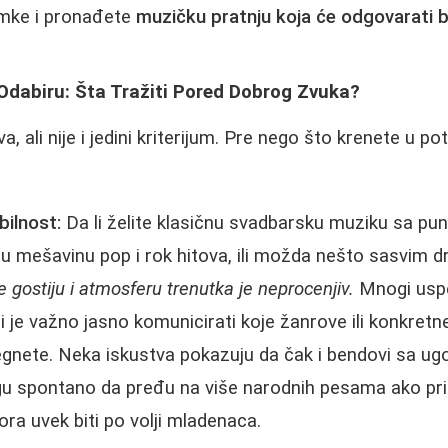
amke i pronađete
muzičku pratnju koja će odgovarati 
i Odabiru: Šta Tražiti Pored Dobrog Zvuka?
, ali nije i jedini kriterijum. Pre nego što krenete u pot
bilnost:
Da li želite klasičnu svadbarsku muziku sa pu
 mešavinu pop i rok hitova, ili možda nešto sasvim d
e gostiju i atmosferu trenutka je neprocenjiv.
Mnogi uspe
li je važno jasno komunicirati koje žanrove ili konkretn
begnete. Neka iskustva pokazuju da čak i bendovi sa ug
 spontano da pređu na više narodnih pesama ako pri
ora uvek biti po volji mladenaca.