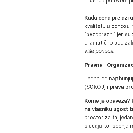
benda po ovom pi
Kada cena prelazi 
kvalitetu u odnosu 
"bezobrazni" jer su 
dramatično podizal
više ponuda.
Pravna i Organizac
Jedno od najzbunju
(SOKOJ) i
prava pr
Kome je obaveza?
P
na vlasniku ugostit
prostor za taj jeda
slučaju korišćenja 