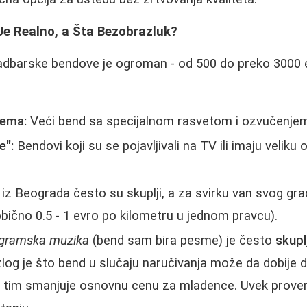
Je Realno, a Šta Bezobrazluk?
dbarske bendove je ogroman - od 500 do preko 3000 
rema:
Veći bend sa specijalnom rasvetom i ozvučenjem
e":
Bendovi koji su se pojavljivali na TV ili imaju veliku 
iz Beograda često su skuplji, a za svirku van svog gra
bično 0.5 - 1 evro po kilometru u jednom pravcu).
gramska muzika
(bend sam bira pesme) je često
skupl
zlog je što bend u slučaju naručivanja može da dobije 
 tim smanjuje osnovnu cenu za mladence. Uvek proverit