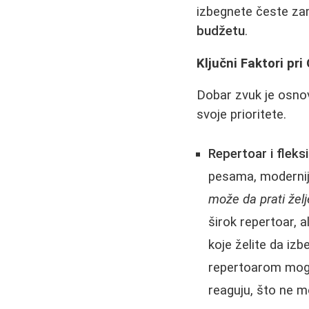
izbegnete česte z
budžetu
.
Ključni Faktori pr
Dobar zvuk je osnova
svoje prioritete.
Repertoar i fleksi
pesama, moderniju
može da prati želj
širok repertoar, a
koje želite da iz
repertoarom mogu
reaguju, što ne m