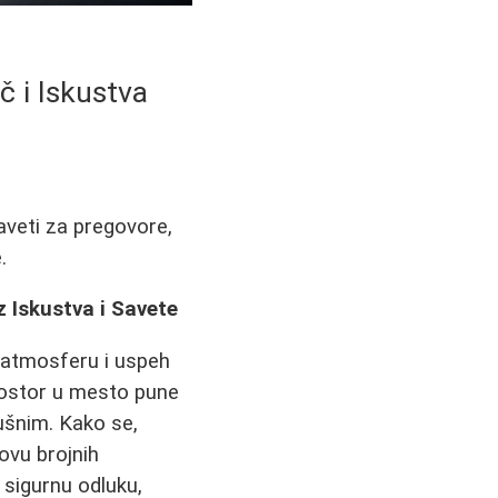
 i Iskustva
aveti za pregovore,
.
 Iskustva i Savete
a atmosferu i uspeh
rostor u mesto pune
dušnim. Kako se,
ovu brojnih
 sigurnu odluku,