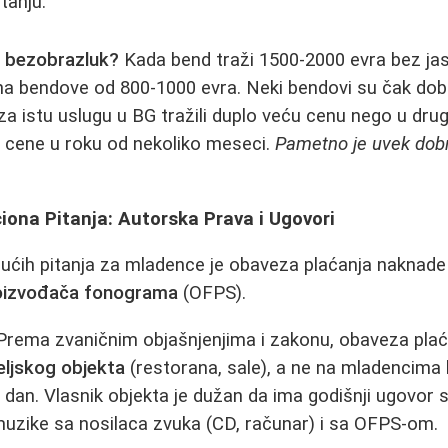
tanju.
u bezobrazluk?
Kada bend traži 1500-2000 evra bez jas
na bendove od 800-1000 evra. Neki bendovi su čak dobij
za istu uslugu u BG tražili duplo veću cenu nego u drug
i cene u roku od nekoliko meseci.
Pametno je uvek dobro 
iona Pitanja: Autorska Prava i Ugovori
jućih pitanja za mladence je obaveza plaćanja naknad
oizvođača fonograma
(OFPS).
rema zvaničnim objašnjenjima i zakonu, obaveza plać
eljskog objekta
(restorana, sale), a ne na mladencima k
n dan. Vlasnik objekta je dužan da ima godišnji ugovor
muzike sa nosilaca zvuka (CD, računar) i sa OFPS-om.