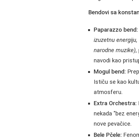
Bendovi sa konstan
Paparazzo bend:
izuzetnu energiju,
narodne muzike)
,
navodi kao pristu
Mogul bend:
Prepo
Ističu se kao kult
atmosferu.
Extra Orchestra:
nekada "bez energ
nove pevačice.
Bele Pčele:
Fenome