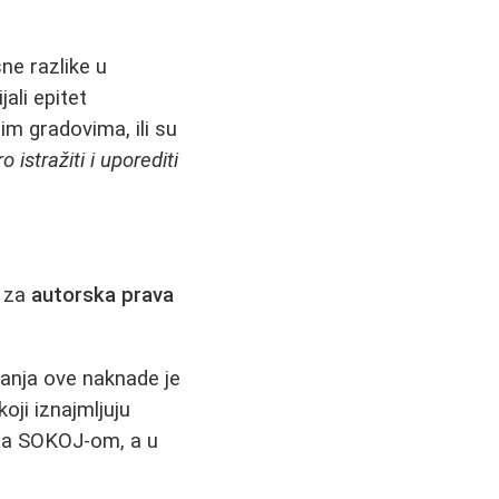
ne razlike u
ali epitet
im gradovima, ili su
istražiti i uporediti
e za
autorska prava
anja ove naknade je
oji iznajmljuju
 sa SOKOJ-om, a u