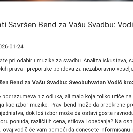
ti Savršen Bend za Vašu Svadbu: Vodič
026-01-24
ate pri odabiru muzike za svadbu. Analiza iskustava, s
kih prava i preporuke bendova za nezaboravno veselje
ršen Bend za Vašu Svadbu: Sveobuhvatan Vodič kroz
 podrazumeva niz odluka, ali malo koja toliko utiče n
a kao izbor muzike. Pravi bend može da preokrene p
 zajedništva, dok loš izbor može da ostavi goste ravno
ru ponuda, različitih cena, stilova i obećanja? Na osn
ja, ovaj vodič će vam pomoći da donesete informisanu i