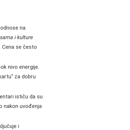
 odnose na
esama i kulture
. Cena se često
ok nivo energije.
 kartu" za dobru
entari ističu da su
bno nakon uvođenja
jučuje i