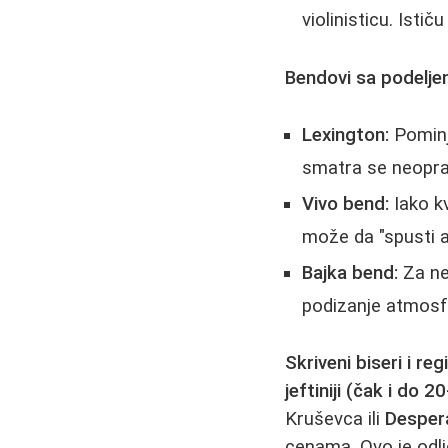
violinisticu. Isti
Bendovi sa podeljen
Lexington:
Pominje
smatra se neopr
Vivo bend:
Iako k
može da "spusti 
Bajka bend:
Za nek
podizanje atmosf
Skriveni biseri i re
jeftiniji (čak i do 
Kruševca ili
Desper
cenama. Ovo je odli