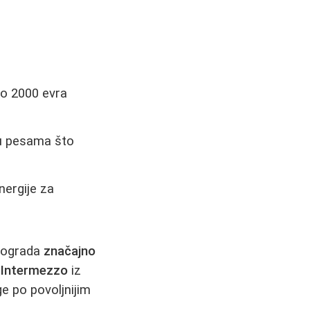
ko 2000 evra
đu pesama što
nergije za
Beograda
značajno
u
Intermezzo
iz
e po povoljnijim