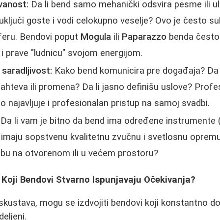
vanost:
Da li bend samo mehanički odsvira pesme ili ul
uključi goste i vodi celokupno veselje? Ovo je često sub
feru. Bendovi poput
Mogula
ili
Paparazzo
benda često
u" i prave "ludnicu" svojom energijom.
 saradljivost:
Kako bend komunicira pre događaja? Da li
ahteva ili promena? Da li jasno definišu uslove? Profes
 najavljuje i profesionalan pristup na samoj svadbi.
Da li vam je bitno da bend ima određene instrumente (
i imaju sopstvenu kvalitetnu zvučnu i svetlosnu oprem
dbu na otvorenom ili u većem prostoru?
 Koji Bendovi Stvarno Ispunjavaju Očekivanja?
skustava, mogu se izdvojiti bendovi koji konstantno dob
eljeni.