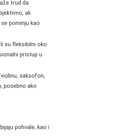
aže trud da
jektivno, ali
 se pominju kao
 su fleksibilni oko
ionalni pristup u
violinu, saksofon,
u, posebno ako
ijaju pohvale, kao i