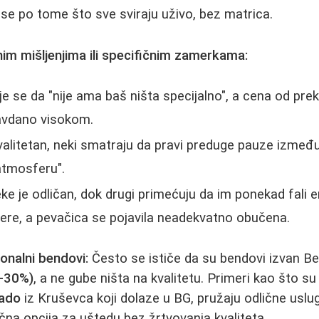
ču se po tome što sve sviraju uživo, bez matrica.
im mišljenjima ili specifičnim zamerkama:
 se da "nije ama baš ništa specijalno", a cena od pre
avdano visokom.
valitetan, neki smatraju da pravi preduge pauze izme
atmosferu".
e je odličan, dok drugi primećuju da im ponekad fali e
ere, a pevačica se pojavila neadekvatno obučena.
gionalni bendovi:
Često se ističe da su bendovi izvan 
20-30%)
, a ne gube ništa na kvalitetu. Primeri kao što s
ado
iz Kruševca koji dolaze u BG, pružaju odlične uslug
čna opcija za uštedu bez žrtvovanja kvaliteta.