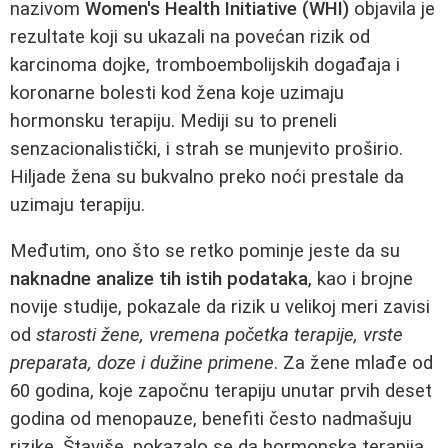
nazivom
Women's Health Initiative (WHI)
objavila je
rezultate koji su ukazali na povećan rizik od
karcinoma dojke, tromboembolijskih događaja i
koronarne bolesti kod žena koje uzimaju
hormonsku terapiju. Mediji su to preneli
senzacionalistički, i strah se munjevito proširio.
Hiljade žena su bukvalno preko noći prestale da
uzimaju terapiju.
Međutim, ono što se retko pominje jeste da su
naknadne analize tih istih podataka
, kao i brojne
novije studije, pokazale da rizik u velikoj meri zavisi
od
starosti žene, vremena početka terapije, vrste
preparata, doze i dužine primene
. Za žene mlađe od
60 godina, koje započnu terapiju unutar prvih deset
godina od menopauze, benefiti često nadmašuju
rizike. Štaviše, pokazalo se da hormonska terapija