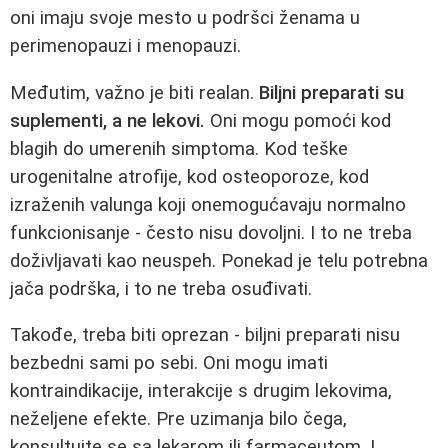
oni imaju svoje mesto u podršci ženama u
perimenopauzi i menopauzi.
Međutim, važno je biti realan.
Biljni preparati su
suplementi, a ne lekovi.
Oni mogu pomoći kod
blagih do umerenih simptoma. Kod teške
urogenitalne atrofije, kod osteoporoze, kod
izraženih valunga koji onemogućavaju normalno
funkcionisanje - često nisu dovoljni. I to ne treba
doživljavati kao neuspeh. Ponekad je telu potrebna
jača podrška, i to ne treba osuđivati.
Takođe, treba biti oprezan - biljni preparati nisu
bezbedni sami po sebi. Oni mogu imati
kontraindikacije, interakcije s drugim lekovima,
neželjene efekte. Pre uzimanja bilo čega,
konsultujte se sa lekarom ili farmaceutom. I