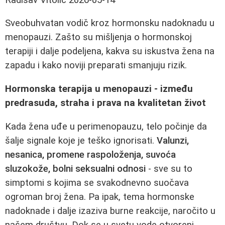
Sveobuhvatan vodič kroz hormonsku nadoknadu u
menopauzi. Zašto su mišljenja o hormonskoj
terapiji i dalje podeljena, kakva su iskustva žena na
zapadu i kako noviji preparati smanjuju rizik.
Hormonska terapija u menopauzi - između
predrasuda, straha i prava na kvalitetan život
Kada žena uđe u perimenopauzu, telo počinje da
šalje signale koje je teško ignorisati.
Valunzi,
nesanica, promene raspoloženja, suvoća
sluzokože, bolni seksualni odnosi
- sve su to
simptomi s kojima se svakodnevno suočava
ogroman broj žena. Pa ipak, tema hormonske
nadoknade i dalje izaziva burne reakcije, naročito u
našem društvu. Dok se u svetu vode otvoreni