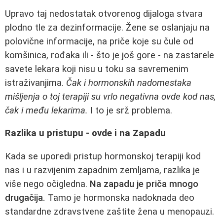
Upravo taj nedostatak otvorenog dijaloga stvara
plodno tle za dezinformacije. Žene se oslanjaju na
polovične informacije, na priče koje su čule od
komšinica, rođaka ili - što je još gore - na zastarele
savete lekara koji nisu u toku sa savremenim
istraživanjima.
Čak i hormonskih nadomestaka
mišljenja o toj terapiji su vrlo negativna ovde kod nas,
čak i među lekarima.
I to je srž problema.
Razlika u pristupu - ovde i na Zapadu
Kada se uporedi pristup hormonskoj terapiji kod
nas i u razvijenim zapadnim zemljama, razlika je
više nego očigledna.
Na zapadu je priča mnogo
drugačija.
Tamo je hormonska nadoknada deo
standardne zdravstvene zaštite žena u menopauzi.