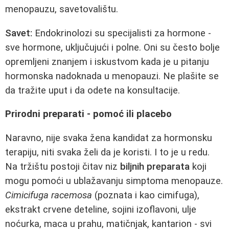
menopauzu, savetovalištu.
Savet:
Endokrinolozi su specijalisti za hormone -
sve hormone, uključujući i polne. Oni su često bolje
opremljeni znanjem i iskustvom kada je u pitanju
hormonska nadoknada u menopauzi. Ne plašite se
da tražite uput i da odete na konsultacije.
Prirodni preparati - pomoć ili placebo
Naravno, nije svaka žena kandidat za hormonsku
terapiju, niti svaka želi da je koristi. I to je u redu.
Na tržištu postoji čitav niz
biljnih preparata
koji
mogu pomoći u ublažavanju simptoma menopauze.
Cimicifuga racemosa
(poznata i kao cimifuga),
ekstrakt crvene deteline, sojini izoflavoni, ulje
noćurka, maca u prahu, matičnjak, kantarion - svi