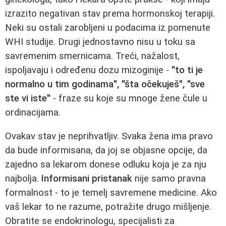
izrazito negativan stav prema hormonskoj terapiji.
Neki su ostali zarobljeni u podacima iz pomenute
WHI studije. Drugi jednostavno nisu u toku sa
savremenim smernicama. Treći, nažalost,
ispoljavaju i određenu dozu mizoginije -
"to ti je
normalno u tim godinama", "šta očekuješ", "sve
ste vi iste"
- fraze su koje su mnoge žene čule u
ordinacijama.
Ovakav stav je neprihvatljiv. Svaka žena ima pravo
da bude informisana, da joj se objasne opcije, da
zajedno sa lekarom donese odluku koja je za nju
najbolja.
Informisani pristanak
nije samo pravna
formalnost - to je temelj savremene medicine. Ako
vaš lekar to ne razume, potražite drugo mišljenje.
Obratite se endokrinologu, specijalisti za