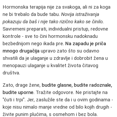
Hormonska terapija nije za svakoga, ali ni za koga
ne bi trebalo da bude tabu.
Novija istraživanja
pokazuju da baš i nije tako rizično kako se činilo.
Savremeni preparati, individualni pristup, redovne
kontrole - sve to čini hormonsku nadoknadu
bezbednijom nego ikada pre.
Na zapadu je priča
mnogo drugačija
upravo zato što su odavno
shvatili da je ulaganje u zdravlje i dobrobit žena u
menopauzi ulaganje u kvalitet života čitavog
društva.
Zato, drage žene,
budite glasne, budite radoznale,
budite uporne
. Tražite odgovore. Ne pristajte na
"ćuti i trpi". Jer, zaslužile ste da i u ovim godinama -
koje nisu nimalo manje vredne od bilo kojih drugih -
živite punim plućima, s osmehom i bez bola.