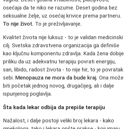
osećaja da te niko ne razume. Deset godina bez
seksualne želje, uz osećaj krivice prema partneru.
To nije život.
To je preživljavanje.
Kvalitet života nije luksuz - to je validan medicinski
cilj. Svetska zdravstvena organizacija ga definiše
kao ključnu komponentu zdravlja. Kada žena dobije
priliku da uz adekvatnu terapiju povrati energiju,
san, libido, radost života - to nije hir, to je povratak
sebi.
Menopauza ne mora da bude kraj.
Ona može
biti početak jednog novog, drugačijeg, ali i dalje
ispunjenog poglavlja.
Šta kada lekar odbija da prepiše terapiju
Nažalost, i dalje postoji veliki broj lekara - kako
ginekologa, tako i lekara opšte prakse - koji imaju