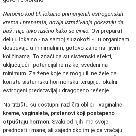
Naročito kod tih lokalno primenjenih estrogenskih
krema i preparata, novija istraživanja pokazuju da
baš i nije tako rizično kako se činilo.
Ovi preparati
deluju lokalno - na samoj sluzokoži - i u organizam
dospevaju u minimalnim, gotovo zanemarljivim
količinama. To znači da su sistemski efekti,
uključujući i potencijalne rizike, svedeni na
minimum. Za žene koje ne mogu ili ne žele da
koriste sistemsku hormonsku terapiju, lokalni
estrogeni predstavljaju dragoceno rešenje.
Na tržištu su dostupni različiti oblici -
vaginalne
kreme, vaginalete, prstenovi koji postepeno
otpuštaju hormon
. Svaki od njih ima svoje
prednosti i mane, ali zajedničko im je da vraćaju