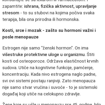
zapamtite:
ishrana, fizička aktivnost, upravljanje
stresom
- to su stubovi na kojima počiva svaka
terapija, bila ona prirodna ili hormonska.
Kosti, srce i mozak - zašto su hormoni važni i
posle menopauze
Estrogen nije samo "ženski hormon". On ima
višestruke protektivne uloge u organizmu
. Štiti
kosti od osteoporoze. Održava elastičnost krvnih
sudova. Utiče na kognitivne funkcije, pamćenje,
koncentraciju. Kada nivo estrogena naglo padne,
svi ovi sistemi postaju ranjiviji. Zato menopauza
nije samo stvar vrućina i suvoće - to je sistemski
događaj koji utiče na celokupno zdravlje.
Žene koje su ušle u menopauzu pre 45. godine, bilo