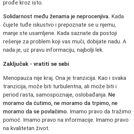
prođe kroz isto.
Solidarnost među ženama je neprocenjiva.
Kada
čujete tuđe iskustvo i prepoznate se u njemu,
manje ste usamljene. Kada saznate da postoji
rešenje za problem koji vas muči, dobijate nadu. A
nada je, uz pravu informaciju, najbolji lek.
Zaključak - vratiti se sebi
Menopauza nije kraj. Ona je tranzicija. Kao i svaka
tranzicija, može biti turbulentna, ali može biti i
period rasta, samospoznaje, oslobađanja.
Ne
moramo da ćutimo, ne moramo da trpimo, ne
moramo da se povlačimo.
Imamo pravo da tražimo
pomoć. Imamo pravo na informacije. Imamo pravo
na kvalitetan život.