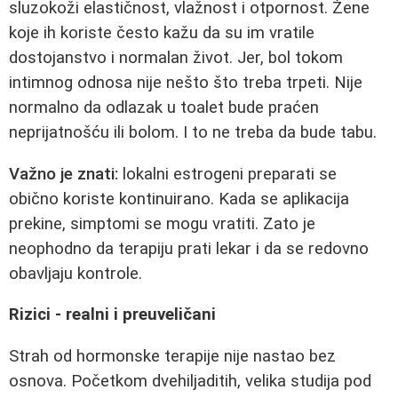
sluzokoži elastičnost, vlažnost i otpornost. Žene
koje ih koriste često kažu da su im vratile
dostojanstvo i normalan život. Jer, bol tokom
intimnog odnosa nije nešto što treba trpeti. Nije
normalno da odlazak u toalet bude praćen
neprijatnošću ili bolom. I to ne treba da bude tabu.
Važno je znati:
lokalni estrogeni preparati se
obično koriste kontinuirano. Kada se aplikacija
prekine, simptomi se mogu vratiti. Zato je
neophodno da terapiju prati lekar i da se redovno
obavljaju kontrole.
Rizici - realni i preuveličani
Strah od hormonske terapije nije nastao bez
osnova. Početkom dvehiljaditih, velika studija pod