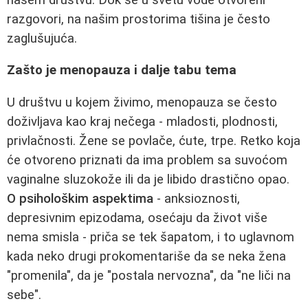
razgovori, na našim prostorima tišina je često
zaglušujuća.
Zašto je menopauza i dalje tabu tema
U društvu u kojem živimo, menopauza se često
doživljava kao kraj nečega - mladosti, plodnosti,
privlačnosti. Žene se povlače, ćute, trpe. Retko koja
će otvoreno priznati da ima problem sa suvoćom
vaginalne sluzokože ili da je libido drastično opao.
O psihološkim aspektima
- anksioznosti,
depresivnim epizodama, osećaju da život više
nema smisla - priča se tek šapatom, i to uglavnom
kada neko drugi prokomentariše da se neka žena
"promenila", da je "postala nervozna", da "ne liči na
sebe".