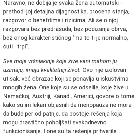
Naravno, ne dobija je svaka žena automatski -
prethodi joj detaljna dijagnostika, procena stanja,
razgovor o benefitima i rizicima. Ali se o njoj
razgovara bez predrasuda, bez podizanja obrva,
bez onog karakterističnog "ma to ti je normalno,
ćuti i trpi".
Sve moje vršnjakinje koje žive vani mahom ju
uzimaju, imaju kvalitetniji život.
Ovo nije izolovan
utisak, već obrazac koji se ponavlja u iskustvima
mnogih žena. One koje su se odselile, koje žive u
Nemačkoj, Austriji, Kanadi, Americi, govore o tome
kako su im lekari objasnili da menopauza ne mora
da bude period patnje, da postoje rešenja koja
mogu drastično poboljšati svakodnevno
funkcionisanje. I one su ta rešenja prihvatile.