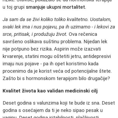
u toj grupi
smanjuje ukupni mortalitet
.
Ja sam da se živi koliko toliko kvalitetno. Uostalom,
svaki lek ima i nus pojavu, pa ih uzimamo - i lekovi za
srce, pritisak, i produžuju život.
Ova rečenica
savršeno oslikava suštinu problema. Nijedan lek
nije potpuno bez rizika. Aspirin može izazvati
krvarenje, statini mogu oštetiti jetru, antidepresivi
imaju nus pojave - pa ih opet koristimo kada
procenimo da je korist veća od potencijalne štete.
Zašto bi s hormonskom terapijom bilo drugačije?
Kvalitet života kao validan medicinski cilj
Deset godina s valunzima koji te bude iz sna. Deset
godina s osećajem da ti je neko sipao pesak u
vaginu. Deset godina iritabilnosti, plačljivosti,