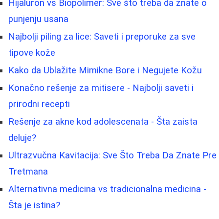
Hijaluron vs Biopolimer: Sve što treba da znate o
punjenju usana
Najbolji piling za lice: Saveti i preporuke za sve
tipove kože
Kako da Ublažite Mimikne Bore i Negujete Kožu
Konačno rešenje za mitisere - Najbolji saveti i
prirodni recepti
Rešenje za akne kod adolescenata - Šta zaista
deluje?
Ultrazvučna Kavitacija: Sve Što Treba Da Znate Pre
Tretmana
Alternativna medicina vs tradicionalna medicina -
Šta je istina?