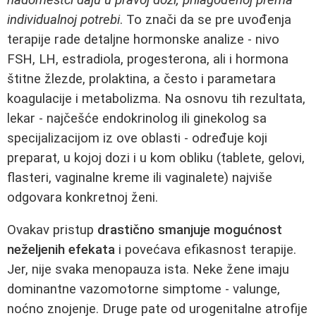
individualnoj potrebi
. To znači da se pre uvođenja
terapije rade detaljne hormonske analize - nivo
FSH, LH, estradiola, progesterona, ali i hormona
štitne žlezde, prolaktina, a često i parametara
koagulacije i metabolizma. Na osnovu tih rezultata,
lekar - najčešće endokrinolog ili ginekolog sa
specijalizacijom iz ove oblasti - određuje koji
preparat, u kojoj dozi i u kom obliku (tablete, gelovi,
flasteri, vaginalne kreme ili vaginalete) najviše
odgovara konkretnoj ženi.
Ovakav pristup
drastično smanjuje mogućnost
neželjenih efekata
i povećava efikasnost terapije.
Jer, nije svaka menopauza ista. Neke žene imaju
dominantne vazomotorne simptome - valunge,
noćno znojenje. Druge pate od urogenitalne atrofije