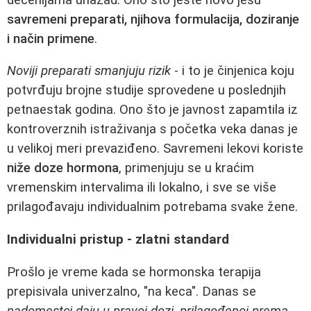
savremeni preparati, njihova formulacija, doziranje
i način primene
.
Noviji preparati smanjuju rizik
- i to je činjenica koju
potvrđuju brojne studije sprovedene u poslednjih
petnaestak godina. Ono što je javnost zapamtila iz
kontroverznih istraživanja s početka veka danas je
u velikoj meri prevaziđeno. Savremeni lekovi koriste
niže doze hormona
, primenjuju se u kraćim
vremenskim intervalima ili lokalno, i sve se više
prilagođavaju individualnim potrebama svake žene.
Individualni pristup - zlatni standard
Prošlo je vreme kada se hormonska terapija
prepisivala univerzalno, "na keca". Danas se
nadomestci daju u pravoj dozi, prilagođenoj prema