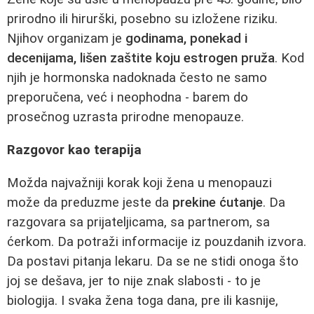
prirodno ili hirurški, posebno su izložene riziku.
Njihov organizam je
godinama, ponekad i
decenijama, lišen zaštite koju estrogen pruža
. Kod
njih je hormonska nadoknada često ne samo
preporučena, već i neophodna - barem do
prosečnog uzrasta prirodne menopauze.
Razgovor kao terapija
Možda najvažniji korak koji žena u menopauzi
može da preduzme jeste da
prekine ćutanje
. Da
razgovara sa prijateljicama, sa partnerom, sa
ćerkom. Da potraži informacije iz pouzdanih izvora.
Da postavi pitanja lekaru. Da se ne stidi onoga što
joj se dešava, jer to nije znak slabosti - to je
biologija. I svaka žena toga dana, pre ili kasnije,