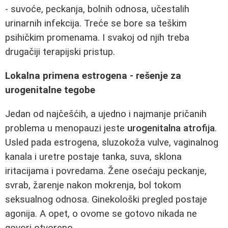
- suvoće, peckanja, bolnih odnosa, učestalih
urinarnih infekcija. Treće se bore sa teškim
psihičkim promenama. I svakoj od njih treba
drugačiji terapijski pristup.
Lokalna primena estrogena - rešenje za
urogenitalne tegobe
Jedan od najčešćih, a ujedno i najmanje pričanih
problema u menopauzi jeste
urogenitalna atrofija
.
Usled pada estrogena, sluzokoža vulve, vaginalnog
kanala i uretre postaje tanka, suva, sklona
iritacijama i povredama. Žene osećaju peckanje,
svrab, žarenje nakon mokrenja, bol tokom
seksualnog odnosa. Ginekološki pregled postaje
agonija. A opet, o ovome se gotovo nikada ne
govori otvoreno.