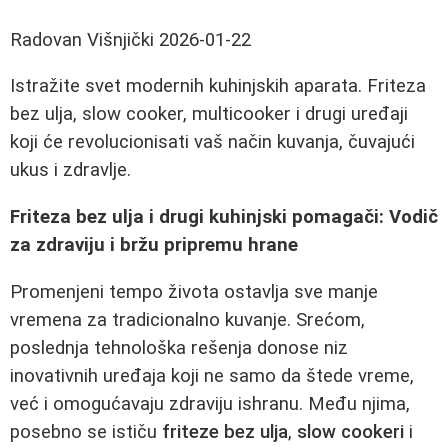
Radovan Višnjički
2026-01-22
Istražite svet modernih kuhinjskih aparata. Friteza
bez ulja, slow cooker, multicooker i drugi uređaji
koji će revolucionisati vaš način kuvanja, čuvajući
ukus i zdravlje.
Friteza bez ulja i drugi kuhinjski pomagači: Vodič
za zdraviju i bržu pripremu hrane
Promenjeni tempo života ostavlja sve manje
vremena za tradicionalno kuvanje. Srećom,
poslednja tehnološka rešenja donose niz
inovativnih uređaja koji ne samo da štede vreme,
već i omogućavaju zdraviju ishranu. Među njima,
posebno se ističu
friteze bez ulja
,
slow cookeri
i