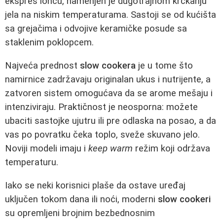
ekspres loncu, namenjen je dugotrajnom krčkanju
jela na niskim temperaturama. Sastoji se od kućišta
sa grejačima i odvojive keramičke posude sa
staklenim poklopcem.
Najveća prednost
slow cookera
je u tome što
namirnice zadržavaju originalan ukus i nutrijente, a
zatvoren sistem omogućava da se arome mešaju i
intenziviraju. Praktičnost je neosporna: možete
ubaciti sastojke ujutru ili pre odlaska na posao, a da
vas po povratku čeka toplo, sveže skuvano jelo.
Noviji modeli imaju i
keep warm
režim koji održava
temperaturu.
Iako se neki korisnici plaše da ostave uređaj
uključen tokom dana ili noći, moderni
slow cookeri
su opremljeni brojnim bezbednosnim