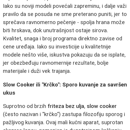
Iako su noviji modeli povećali zapreminu, i dalje važi
pravilo da se posuda ne sme preterano puniti, jer to
sprečava ravnomerno pečenje - spolja hrana može
biti hrskava, dok unutrašnjost ostaje sirova.
Kvalitet, snaga i broj programa direktno zavise od
cene uređaja. Iako su investicije u kvalitetnije
modele nešto više, iskustva pokazuju da se isplate,
jer obezbeđuju ravnomernije rezultate, bolje
materijale i duži vek trajanja.
Slow Cooker ili "Krčko": Sporo kuvanje za savršen
ukus
Suprotno od brzih
friteza bez ulja
,
slow cooker
(često nazivan i "krčko") zastupa filozofiju sporog i
pažljivog kuvanja. Ovaj mali kućni aparat, suprotan