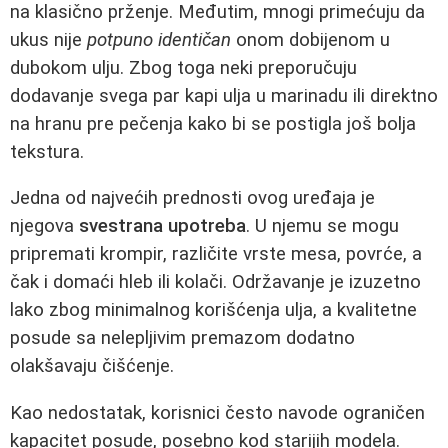
na klasično prženje. Međutim, mnogi primećuju da
ukus nije
potpuno identičan
onom dobijenom u
dubokom ulju. Zbog toga neki preporučuju
dodavanje svega par kapi ulja u marinadu ili direktno
na hranu pre pečenja kako bi se postigla još bolja
tekstura.
Jedna od najvećih prednosti ovog uređaja je
njegova
svestrana upotreba
. U njemu se mogu
pripremati krompir, različite vrste mesa, povrće, a
čak i domaći hleb ili kolači. Održavanje je izuzetno
lako zbog minimalnog korišćenja ulja, a kvalitetne
posude sa nelepljivim premazom dodatno
olakšavaju čišćenje.
Kao nedostatak, korisnici često navode ograničen
kapacitet posude, posebno kod starijih modela.