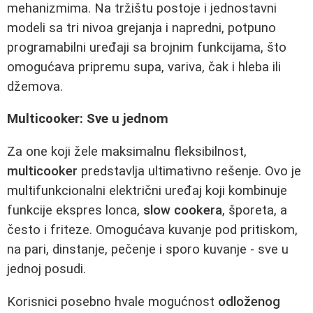
mehanizmima. Na tržištu postoje i jednostavni
modeli sa tri nivoa grejanja i napredni, potpuno
programabilni uređaji sa brojnim funkcijama, što
omogućava pripremu supa, variva, čak i hleba ili
džemova.
Multicooker: Sve u jednom
Za one koji žele maksimalnu fleksibilnost,
multicooker
predstavlja ultimativno rešenje. Ovo je
multifunkcionalni električni uređaj koji kombinuje
funkcije ekspres lonca,
slow cookera
, šporeta, a
često i friteze. Omogućava kuvanje pod pritiskom,
na pari, dinstanje, pečenje i sporo kuvanje - sve u
jednoj posudi.
Korisnici posebno hvale mogućnost
odloženog