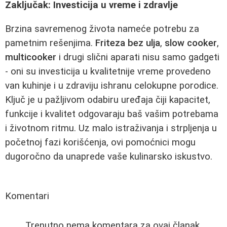
Zaključak: Investicija u vreme i zdravlje
Brzina savremenog života nameće potrebu za
pametnim rešenjima.
Friteza bez ulja
,
slow cooker
,
multicooker
i drugi slični aparati nisu samo gadgeti
- oni su investicija u kvalitetnije vreme provedeno
van kuhinje i u zdraviju ishranu celokupne porodice.
Ključ je u pažljivom odabiru uređaja čiji kapacitet,
funkcije i kvalitet odgovaraju baš vašim potrebama
i životnom ritmu. Uz malo istraživanja i strpljenja u
početnoj fazi korišćenja, ovi pomoćnici mogu
dugoročno da unaprede vaše kulinarsko iskustvo.
Komentari
Trenutno nema komentara za ovaj članak.