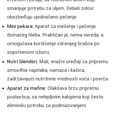
smanjuje potrebu za uljem. Debeli zidovi
obezbeđuju ujednačeno pečenje.
Mini pekara:
Aparat za mešenje i pečenje
domaćeg hleba. Praktičan je, nema nereda, a
omogućava korišćenje zdravijeg brašna po
sopstvenom izboru.
Nutri blenderi:
Mali, snažni uređaji za pripremu
smoothie napitaka, namaza i kašica,
zadržavajući nutritivne vrednosti voća i povrća.
Aparat za mafine:
Olakšava brzu pripremu
poslastica, sa nelepljivim kalupima koji često
eliminišu potrebu za podmazivanjem.