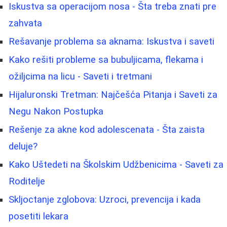
Iskustva sa operacijom nosa - Šta treba znati pre
zahvata
Rešavanje problema sa aknama: Iskustva i saveti
Kako rešiti probleme sa bubuljicama, flekama i
ožiljcima na licu - Saveti i tretmani
Hijaluronski Tretman: Najčešća Pitanja i Saveti za
Negu Nakon Postupka
Rešenje za akne kod adolescenata - Šta zaista
deluje?
Kako Uštedeti na Školskim Udžbenicima - Saveti za
Roditelje
Skljoctanje zglobova: Uzroci, prevencija i kada
posetiti lekara