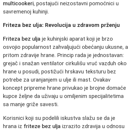
multicookeri
, postajući neizostavni pomoćnici u
savremenoj kuhinji.
Friteza bez ulja: Revolucija u zdravom prženju
Friteza bez ulja
je kuhinjski aparat koji je brzo
osvojio popularnost zahvaljujući obećanju ukusne, a
pritom zdravije hrane. Princip rada je jednostavan:
grejač i snažan ventilator cirkulišu vruć vazduh oko
hrane u posudi, postižući hrskavu teksturu bez
potrebe za uranjanjem u ulje ili mast. Ovakav
koncept pripreme hrane privukao je brojne domaće
kupce željne da uživaju u omiljenim specijalitetima
sa manje griže savesti.
Korisnici koji su podelili iskustva slažu se da je
hrana iz
friteze bez ulja
izrazito zdravija u odnosu