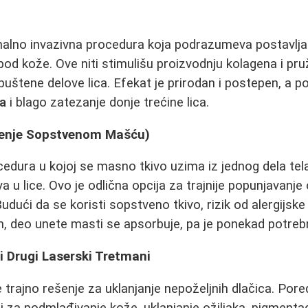
alno invazivna procedura koja podrazumeva postavljanj
ispod kože. Ove niti stimulišu proizvodnju kolagena i p
puštene delove lica. Efekat je prirodan i postepen, a 
a
i blago zatezanje donje trećine lica.
jenje Sopstvenom Mašću)
edura u kojoj se masno tkivo uzima iz jednog dela tela 
 u lice. Ovo je odlična opcija za trajnije popunjavanje 
dući da se koristi sopstveno tkivo, rizik od alergijske 
, deo unete masti se apsorbuje, pa je ponekad potreb
 i Drugi Laserski Tretmani
e trajno rešenje za uklanjanje nepoželjnih dlačica. Pore
i za podmlađivanje kože, uklanjanje ožiljaka, pigmentaci