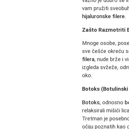
važno je dobro se i
vam pružiti sveobu
hijaluronske filere
.
Zašto Razmotriti 
Mnoge osobe, poseb
sve češće okreću se
filera
, nude brže i v
izgleda svžeže, odm
oko.
Botoks (Botulinski
Botoks
, odnosno
b
relaksirali mišići l
Tretman je posebno
očiju poznatih kao