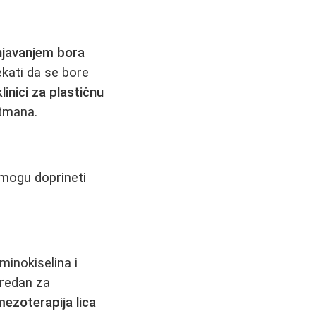
javanjem bora
ekati da se bore
klinici za plastičnu
etmana.
i mogu doprineti
inokiselina i
nredan za
mezoterapija lica