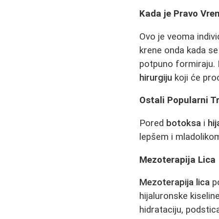
Kada je Pravo Vre
Ovo je veoma indivi
krene onda kada se 
potpuno formiraju. 
hirurgiju
koji će pro
Ostali Popularni 
Pored
botoksa
i
hij
lepšem i mladolikom
Mezoterapija Lica
Mezoterapija lica
po
hijaluronske kiseli
hidrataciju, podstic