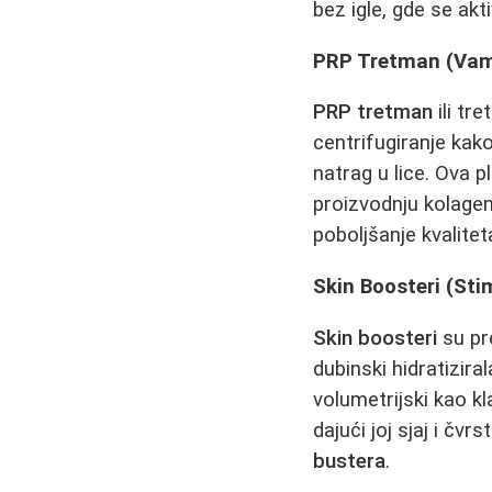
bez igle, gde se a
PRP Tretman (Vamp
PRP tretman
ili tr
centrifugiranje kak
natrag u lice. Ova p
proizvodnju kolagen
poboljšanje kvalitet
Skin Boosteri (Sti
Skin boosteri
su pre
dubinski hidratizir
volumetrijski kao kl
dajući joj sjaj i čvr
bustera
.