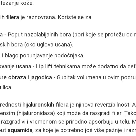
zatezanje kože.
ih filera
je raznovrsna. Koriste se za:
ra
- Poput nazolabijalnih bora (bori koje se protežu od
skih bora (oko uglova usana).
a
i blago popunjavanje podočnjaka.
kovanje usana
-
Lip lift
tehnikama može dodatno da defi
re obraza i jagodica
- Gubitak volumena u ovim podru
 lica.
prednosti
hijaluronskih filera
je njihova reverzibilnost. 
enzim (hijaluronidaza) koji može da razgradi filer. Tako
razgradivi i vremenom se prirodno apsorbuju u telu. M
oput
aquamida
, za koje je potrebno još više pažnje i ra