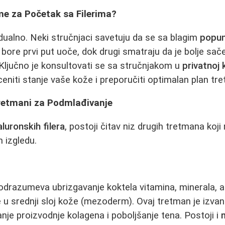
me za Početak sa Filerima?
dualno. Neki stručnjaci savetuju da se sa blagim
popun
bore prvi put uoče, dok drugi smatraju da je bolje sač
Ključno je konsultovati se sa stručnjakom u
privatnoj 
ceniti stanje vaše kože i preporučiti optimalan plan tr
Tretmani za Podmlađivanje
aluronskih filera
, postoji čitav niz drugih tretmana koj
 izgledu.
drazumeva ubrizgavanje koktela vitamina, minerala, am
ne u srednji sloj kože (mezoderm). Ovaj tretman je izva
anje proizvodnje kolagena i poboljšanje tena. Postoji i