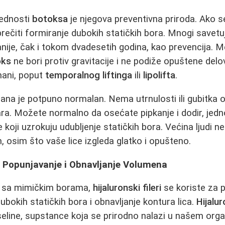
rednosti
botoksa
je njegova preventivna priroda. Ako 
rečiti formiranje dubokih statičkih bora. Mnogi savetu
nije, čak i tokom dvadesetih godina, kao prevencija. 
oks
ne bori protiv gravitacije i ne podiže opuštene delov
mani, poput
temporalnog liftinga
ili
lipolifta
.
na je potpuno normalan. Nema utrnulosti ili gubitka 
ara. Možete normalno da osećate pipkanje i dodir, je
koji uzrokuju udubljenje statičkih bora. Većina ljudi n
, osim što vaše lice izgleda glatko i opušteno.
i - Popunjavanje i Obnavljanje Volumena
 sa mimičkim borama,
hijaluronski fileri
se koriste za 
ubokih statičkih bora i obnavljanje kontura lica.
Hijalur
iseline, supstance koja se prirodno nalazi u našem or