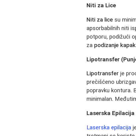
Niti za Lice
Niti za lice
su minim
apsorbabilnih niti 
potporu, podižući o
za
podizanje kapak
Lipotransfer (Pun
Lipotransfer
je proc
prečišćeno ubrizgava
popravku kontura. Bu
minimalan. Međutim
Laserska Epilacija
Laserska epilacija
j
tretmani se koriste 