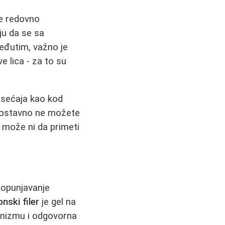
se redovno
ju da se sa
Međutim, važno je
e lica - za to su
osećaja kao kod
dnostavno ne možete
e može ni da primeti
popunjavanje
onski filer
je gel na
ganizmu i odgovorna