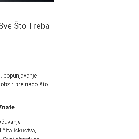
- Sve Što Treba
i, popunjavanje
u obzir pre nego što
 Znate
 očuvanje
ičita iskustva,