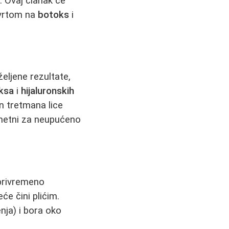
. Ovaj članak će
svrtom na
botoks
i
eljene rezultate,
ksa
i
hijaluronskih
on tretmana lice
rimetni za neupućeno
e privremeno
će čini plićim.
ja) i bora oko