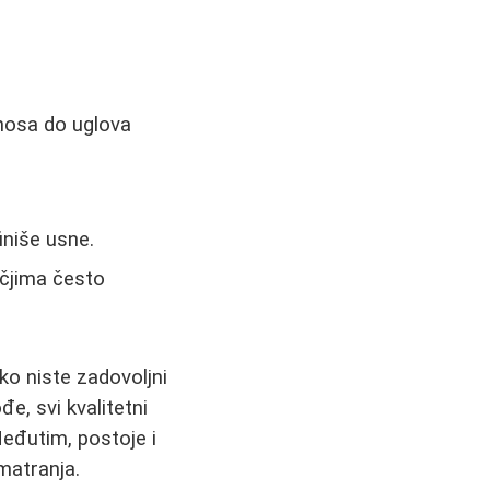
 nosa do uglova
niše usne.
čjima često
Ako niste zadovoljni
đe, svi kvalitetni
eđutim, postoje i
zmatranja.