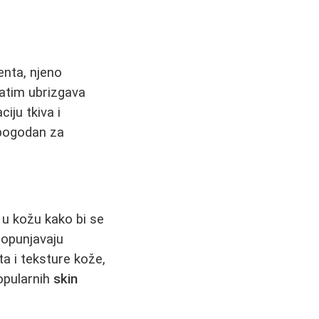
enta, njeno
zatim ubrizgava
iju tkiva i
 pogodan za
u u kožu kako bi se
popunjavaju
ta i teksture kože,
opularnih
skin