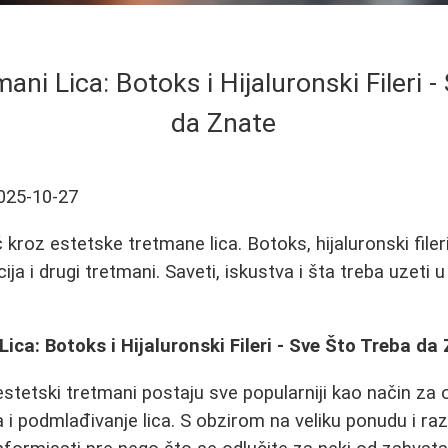
ani Lica: Botoks i Hijaluronski Fileri 
da Znate
025-10-27
kroz estetske tretmane lica. Botoks, hijaluronski filer
cija i drugi tretmani. Saveti, iskustva i šta treba uzeti 
ica: Botoks i Hijaluronski Fileri - Sve Što Treba da
stetski tretmani postaju sve popularniji kao način za
i podmlađivanje lica. S obzirom na veliku ponudu i razl