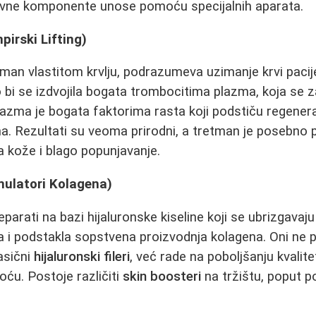
ktivne komponente unose pomoću specijalnih aparata.
irski Lifting)
etman vlastitom krvlju, podrazumeva uzimanje krvi pacij
o bi se izdvojila bogata trombocitima plazma, koja se 
lazma je bogata faktorima rasta koji podstiču regenerac
a. Rezultati su veoma prirodni, a tretman je posebno
a kože i blago popunjavanje.
mulatori Kolagena)
parati na bazi hijaluronske kiseline koji se ubrizgavaj
ala i podstakla sopstvena proizvodnja kolagena. Oni ne 
asični
hijaluronski fileri
, već rade na poboljšanju kvalite
stoću. Postoje različiti
skin boosteri
na tržištu, poput p