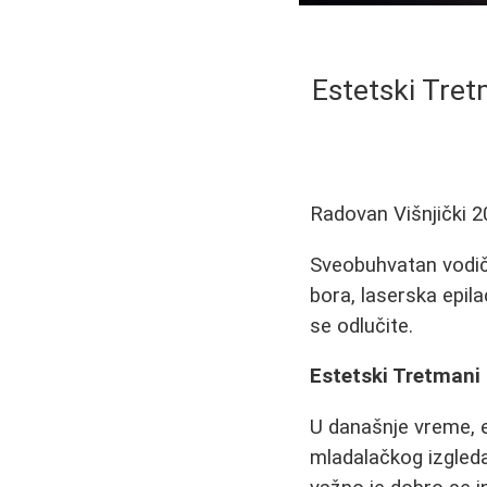
Estetski Tretm
Radovan Višnjički
2
Sveobuhvatan vodič 
bora, laserska epila
se odlučite.
Estetski Tretmani L
U današnje vreme, e
mladalačkog izgleda 