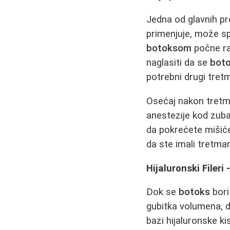
Jedna od glavnih p
primenjuje, može sp
botoksom
počne ra
naglasiti da se
bot
potrebni drugi tret
Osećaj nakon tretma
anestezije kod zub
da pokrećete mišiće 
da ste imali tretman
Hijaluronski Filer
Dok se
botoks
bori
gubitka volumena, d
bazi hijaluronske k