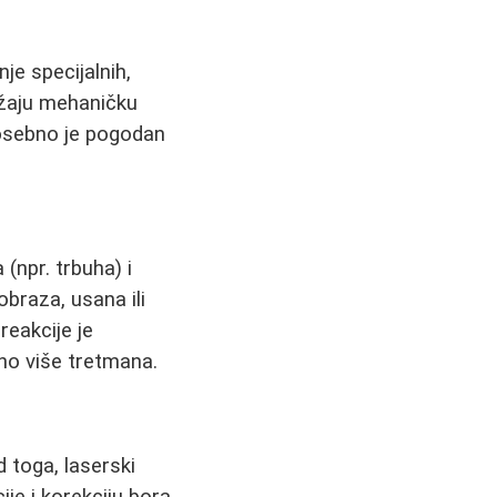
e specijalnih,
ružaju mehaničku
posebno je pogodan
(npr. trbuha) i
obraza, usana ili
reakcije je
no više tretmana.
d toga, laserski
je i korekciju bora.