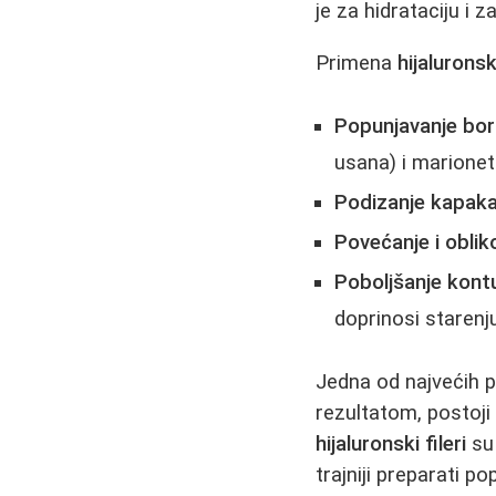
je za hidrataciju i 
Primena
hijaluronsk
Popunjavanje bo
usana) i marionet
Podizanje kapak
Povećanje i obli
Poboljšanje kontu
doprinosi starenju
Jedna od najvećih 
rezultatom, postoji 
hijaluronski fileri
su 
trajniji preparati p