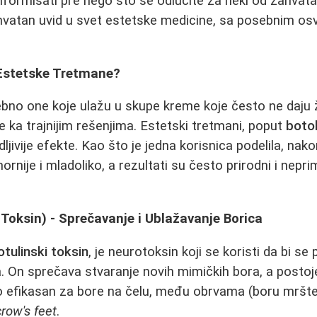
nformisati pre nego što se odlučite za neki od zahvata
hvatan uvid u svet estetske medicine, sa posebnim o
Estetske Tretmane?
no one koje ulažu u skupe kreme koje često ne daju ž
 ka trajnijim rešenjima. Estetski tretmani, poput
boto
idljivije efekte. Kao što je jedna korisnica podelila, nak
ornije i mladoliko, a rezultati su često prirodni i nep
 Toksin) - Sprečavanje i Ublažavanje Borica
otulinski toksin
, je neurotoksin koji se koristi da bi s
ica. On sprečava stvaranje novih mimičkih bora, a postoje
 efikasan za bore na čelu, među obrvama (boru mršten
crow's feet
.