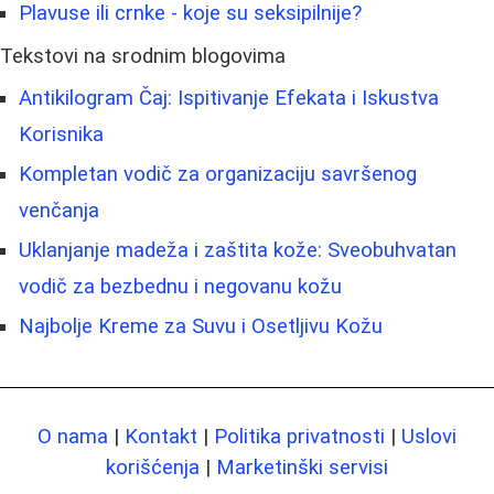
Plavuse ili crnke - koje su seksipilnije?
Tekstovi na srodnim blogovima
Antikilogram Čaj: Ispitivanje Efekata i Iskustva
Korisnika
Kompletan vodič za organizaciju savršenog
venčanja
Uklanjanje madeža i zaštita kože: Sveobuhvatan
vodič za bezbednu i negovanu kožu
Najbolje Kreme za Suvu i Osetljivu Kožu
O nama
|
Kontakt
|
Politika privatnosti
|
Uslovi
korišćenja
|
Marketinški servisi