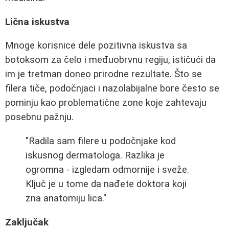
Lična iskustva
Mnoge korisnice dele pozitivna iskustva sa
botoksom za čelo i međuobrvnu regiju, ističući da
im je tretman doneo prirodne rezultate. Što se
filera tiče, podočnjaci i nazolabijalne bore često se
pominju kao problematične zone koje zahtevaju
posebnu pažnju.
"Radila sam filere u podočnjake kod
iskusnog dermatologa. Razlika je
ogromna - izgledam odmornije i sveže.
Ključ je u tome da nađete doktora koji
zna anatomiju lica."
Zaključak