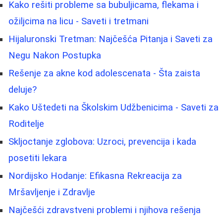
Kako rešiti probleme sa bubuljicama, flekama i
ožiljcima na licu - Saveti i tretmani
Hijaluronski Tretman: Najčešća Pitanja i Saveti za
Negu Nakon Postupka
Rešenje za akne kod adolescenata - Šta zaista
deluje?
Kako Uštedeti na Školskim Udžbenicima - Saveti za
Roditelje
Skljoctanje zglobova: Uzroci, prevencija i kada
posetiti lekara
Nordijsko Hodanje: Efikasna Rekreacija za
Mršavljenje i Zdravlje
Najčešći zdravstveni problemi i njihova rešenja