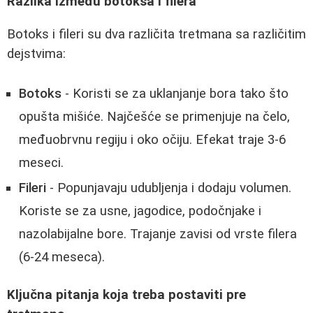
Razlika između botoksa i filera
Botoks i fileri su dva različita tretmana sa različitim
dejstvima:
Botoks
- Koristi se za uklanjanje bora tako što
opušta mišiće. Najčešće se primenjuje na čelo,
međuobrvnu regiju i oko očiju. Efekat traje 3-6
meseci.
Fileri
- Popunjavaju udubljenja i dodaju volumen.
Koriste se za usne, jagodice, podočnjake i
nazolabijalne bore. Trajanje zavisi od vrste filera
(6-24 meseca).
Ključna pitanja koja treba postaviti pre