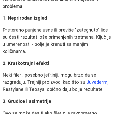
problema:
1. Neprirodan izgled
Preterano punjene usne ili previše "zategnuto" lice
su česti rezultat loše primenjenih tretmana. Ključ je
u umerenosti - bolje je krenuti sa manjim
količinama.
2. Kratkotrajni efekti
Neki fileri, posebno jeftiniji, mogu brzo da se
razgraduju. Trajniji proizvodi kao što su
Juvederm
,
Restylane ili Teosyal obično daju bolje rezultate.
3. Grudice i asimetrije
Ovo se može desiti ako filer nije ravnomerno