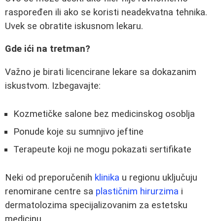
raspoređen ili ako se koristi neadekvatna tehnika.
Uvek se obratite iskusnom lekaru.
Gde ići na tretman?
Važno je birati licencirane lekare sa dokazanim
iskustvom. Izbegavajte:
Kozmetičke salone bez medicinskog osoblja
Ponude koje su sumnjivo jeftine
Terapeute koji ne mogu pokazati sertifikate
Neki od preporučenih
klinika
u regionu uključuju
renomirane centre sa
plastičnim hirurzima
i
dermatolozima specijalizovanim za estetsku
medicinu.