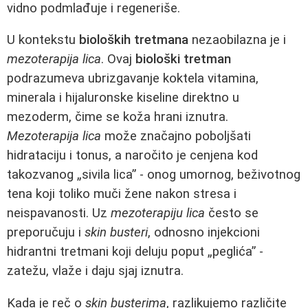
vidno podmlađuje i regeneriše.
U kontekstu
bioloških tretmana
nezaobilazna je i
mezoterapija lica
. Ovaj
biološki tretman
podrazumeva ubrizgavanje koktela vitamina,
minerala i hijaluronske kiseline direktno u
mezoderm, čime se koža hrani iznutra.
Mezoterapija lica
može značajno poboljšati
hidrataciju i tonus, a naročito je cenjena kod
takozvanog „sivila lica” - onog umornog, beživotnog
tena koji toliko muči žene nakon stresa i
neispavanosti. Uz
mezoterapiju lica
često se
preporučuju i
skin busteri
, odnosno injekcioni
hidrantni tretmani koji deluju poput „peglića” -
zatežu, vlaže i daju sjaj iznutra.
Kada je reč o
skin busterima
, razlikujemo različite