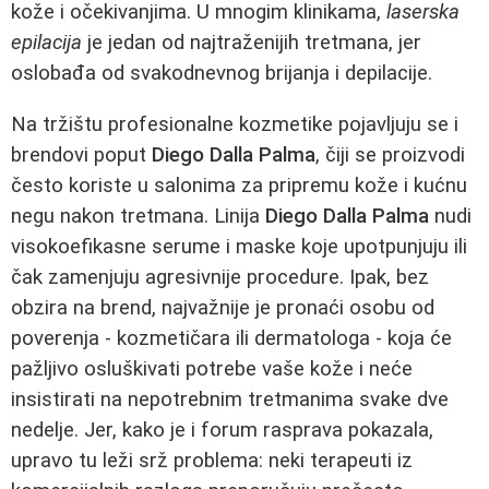
kože i očekivanjima. U mnogim klinikama,
laserska
epilacija
je jedan od najtraženijih tretmana, jer
oslobađa od svakodnevnog brijanja i depilacije.
Na tržištu profesionalne kozmetike pojavljuju se i
brendovi poput
Diego Dalla Palma
, čiji se proizvodi
često koriste u salonima za pripremu kože i kućnu
negu nakon tretmana. Linija
Diego Dalla Palma
nudi
visokoefikasne serume i maske koje upotpunjuju ili
čak zamenjuju agresivnije procedure. Ipak, bez
obzira na brend, najvažnije je pronaći osobu od
poverenja - kozmetičara ili dermatologa - koja će
pažljivo osluškivati potrebe vaše kože i neće
insistirati na nepotrebnim tretmanima svake dve
nedelje. Jer, kako je i forum rasprava pokazala,
upravo tu leži srž problema: neki terapeuti iz