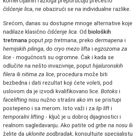
komercijalnih razloga preporučuju prečesto
čišćenje lica
, ne obazirući se na individualne razlike.
Srećom, danas su dostupne mnoge alternative koje
nadilaze klasično
čišćenje lica
. Od
bioloških
tretmana
poput
prp tretmana
, preko
dermapena
i
hemijskih pilinga
, do
cryo mezo lifta
i
egzozoma za
lice
- mogućnosti su ogromne. Čak i kada se
odlučite na nešto invazivnije, poput
hijaluronskih
filera
ili
nitima za lice
, procedura može biti
bezbedna i dati rezultat koji ćete voleti, pod
uslovom da je izvodi kvalifikovano lice.
Botoks
i
facelifting
nisu nužno strašni ako im se pristupi
postepeno i sa merom. Isto važi i za
lip lift
i
temporalni lifting
- ključ je u dobroj dijagnostici i
realnom sagledavanju. Ako patite od
grbe na nosu
ili
želite da
uklonite podbradak
, konsultujte specijalistu