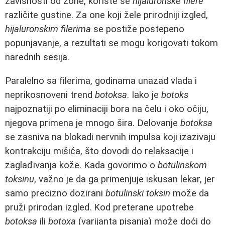
zavisnosti od zone, koriste se
hijaluronske filere
različite gustine. Za one koji žele prirodniji izgled,
hijaluronskim filerima
se postiže postepeno
popunjavanje, a rezultati se mogu korigovati tokom
narednih sesija.
Paralelno sa filerima, godinama unazad vlada i
neprikosnoveni trend
botoksa
. Iako je
botoks
najpoznatiji po eliminaciji bora na čelu i oko očiju,
njegova primena je mnogo šira. Delovanje
botoksa
se zasniva na blokadi nervnih impulsa koji izazivaju
kontrakciju mišića, što dovodi do relaksacije i
zaglađivanja kože. Kada govorimo o
botulinskom
toksinu
, važno je da ga primenjuje iskusan lekar, jer
samo precizno dozirani
botulinski toksin
može da
pruži prirodan izgled. Kod preterane upotrebe
botoksa
ili
botoxa
(varijanta pisanja) može doći do