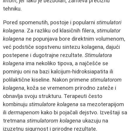
liftom
, jer iako je bezbolan, zahteva preciznu
tehniku.
Pored spomenutih, postoje i popularni
stimulatori
kolagena
. Za razliku od klasičnih filera,
stimulator
kolagena
ne popunjava bore direktnim volumenom,
već podstiče sopstvenu sintezu kolagena, dajući
postepene i dugotrajne rezultate.
Stimulatora
kolagena
ima nekoliko tipova, a najčešće se
pominju oni na bazi kalcijum-hidroksiapatita ili
polilaktične kiseline. Nakon primene
stimulatorom
kolagena
, koža se vremenom prirodno zateže i
obnavlja svoju strukturu. Terapeuti često
kombinuju
stimulatore kolagena
sa mezoterapijom
ili
dermapenom
kako bi pojačali dejstvo. Izveštaji sa
tretmana
stimulatorom kolagena
ukazuju na
izuzetnu sigurnost i prirodne rezultate.