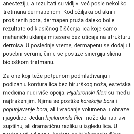
anesteziju, a rezultati su vidljivi već posle nekoliko
tretmana dermapenom. Kod ožiljaka od akni i
proširenih pora, dermapen pruža daleko bolje
rezultate od klasičnog čišćenja lica koje samo
mehanički uklanja mitesere bez uticaja na strukturu
dermisa. U poslednje vreme, dermapenu se dodaju i
posebni serumi, čime se postiže sinergija slična
biološkom tretmanu.
Za one koji teže potpunom podmlađivanju i
podizanju kontura lica bez hirurškog noža, estetska
medicina nudi više opcija.
Hijaluronski fileri
su među
najtraženijim. Njima se postiže
korekcija bora
i
popunjavanje bora
, ali i vraćanje volumena u obraze
i jagodice. Jedan
hijaluronski filer
može da napravi
suptilnu, ali dramatičnu razliku u izgledu lica. U