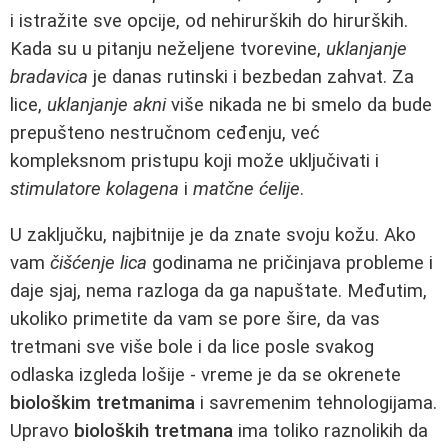
i istražite sve opcije, od nehirurških do hirurških.
Kada su u pitanju neželjene tvorevine,
uklanjanje
bradavica
je danas rutinski i bezbedan zahvat. Za
lice,
uklanjanje akni
više nikada ne bi smelo da bude
prepušteno nestručnom ceđenju, već
kompleksnom pristupu koji može uključivati i
stimulatore kolagena
i
matčne ćelije
.
U zaključku, najbitnije je da znate svoju kožu. Ako
vam
čišćenje lica
godinama ne pričinjava probleme i
daje sjaj, nema razloga da ga napuštate. Međutim,
ukoliko primetite da vam se pore šire, da vas
tretmani sve više bole i da lice posle svakog
odlaska izgleda lošije - vreme je da se okrenete
biološkim tretmanima
i savremenim tehnologijama.
Upravo
bioloških tretmana
ima toliko raznolikih da