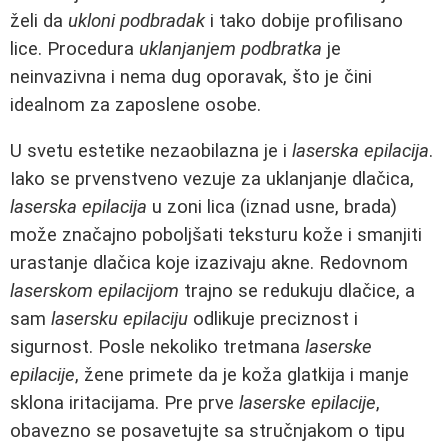
želi da
ukloni podbradak
i tako dobije profilisano
lice. Procedura
uklanjanjem podbratka
je
neinvazivna i nema dug oporavak, što je čini
idealnom za zaposlene osobe.
U svetu estetike nezaobilazna je i
laserska epilacija
.
Iako se prvenstveno vezuje za uklanjanje dlačica,
laserska epilacija
u zoni lica (iznad usne, brada)
može značajno poboljšati teksturu kože i smanjiti
urastanje dlačica koje izazivaju akne. Redovnom
laserskom epilacijom
trajno se redukuju dlačice, a
sam
lasersku epilaciju
odlikuje preciznost i
sigurnost. Posle nekoliko tretmana
laserske
epilacije
, žene primete da je koža glatkija i manje
sklona iritacijama. Pre prve
laserske epilacije
,
obavezno se posavetujte sa stručnjakom o tipu