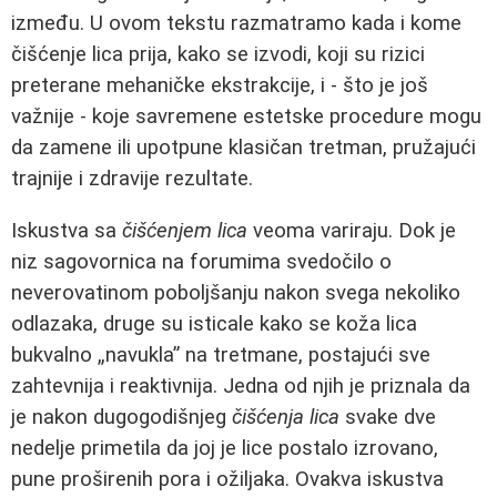
između. U ovom tekstu razmatramo kada i kome
čišćenje lica prija, kako se izvodi, koji su rizici
preterane mehaničke ekstrakcije, i - što je još
važnije - koje savremene estetske procedure mogu
da zamene ili upotpune klasičan tretman, pružajući
trajnije i zdravije rezultate.
Iskustva sa
čišćenjem lica
veoma variraju. Dok je
niz sagovornica na forumima svedočilo o
neverovatinom poboljšanju nakon svega nekoliko
odlazaka, druge su isticale kako se koža lica
bukvalno „navukla” na tretmane, postajući sve
zahtevnija i reaktivnija. Jedna od njih je priznala da
je nakon dugogodišnjeg
čišćenja lica
svake dve
nedelje primetila da joj je lice postalo izrovano,
pune proširenih pora i ožiljaka. Ovakva iskustva