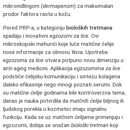
mikronidlingom (
dermapenom
) za maksimalan
prodor faktora rasta u kožu.
Pored PRP-a, u kategoriju
bioloških tretmana
spadaju i inovativni
egzozomi za lice
. Ovi
mikroskopski mehurići koje luče matične ćelije
nose informacije za obnovu tkiva. Upotreba
egzozoma za lice
otvara potpuno novu dimenziju u
anti-aging medicini. Aplikacija
egzozomima za lice
podstiče ćelijsku komunikaciju i sintezu kolagena
daleko efikasnije nego mnogi poznati serumi. Dok
su
matične ćelije
godinama bile kontroverzna tema,
danas je nauka potvrdila da
matčnih ćelija
biljnog ili
ljudskog porekla u kozmetici imaju signalnu
funkciju. Kada se uz
matčnim ćelijama
primenjuju i
egzozomi, dobija se snažan
biološki tretman
koji