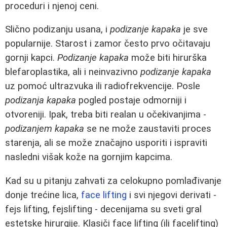
proceduri i njenoj ceni.
Slično podizanju usana, i
podizanje kapaka
je sve
popularnije. Starost i zamor često prvo očitavaju
gornji kapci.
Podizanje kapaka
može biti hirurška
blefaroplastika, ali i neinvazivno
podizanje kapaka
uz pomoć ultrazvuka ili radiofrekvencije. Posle
podizanja kapaka
pogled postaje odmorniji i
otvoreniji. Ipak, treba biti realan u očekivanjima -
podizanjem kapaka
se ne može zaustaviti proces
starenja, ali se može značajno usporiti i ispraviti
nasledni višak kože na gornjim kapcima.
Kad su u pitanju zahvati za celokupno pomlađivanje
donje trećine lica,
face lifting
i svi njegovi derivati -
fejs lifting, fejslifting - decenijama su sveti gral
estetske hirurgije. Klasiči face lifting (ili facelifting)