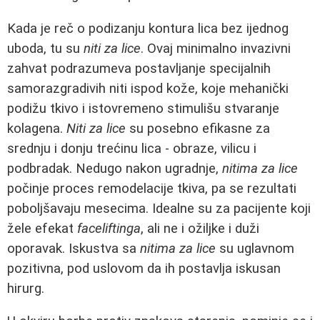
Kada je reč o podizanju kontura lica bez ijednog
uboda, tu su
niti za lice
. Ovaj minimalno invazivni
zahvat podrazumeva postavljanje specijalnih
samorazgradivih niti ispod kože, koje mehanički
podižu tkivo i istovremeno stimulišu stvaranje
kolagena.
Niti za lice
su posebno efikasne za
srednju i donju trećinu lica - obraze, vilicu i
podbradak. Nedugo nakon ugradnje,
nitima za lice
počinje proces remodelacije tkiva, pa se rezultati
poboljšavaju mesecima. Idealne su za pacijente koji
žele efekat
faceliftinga
, ali ne i ožiljke i duži
oporavak. Iskustva sa
nitima za lice
su uglavnom
pozitivna, pod uslovom da ih postavlja iskusan
hirurg.