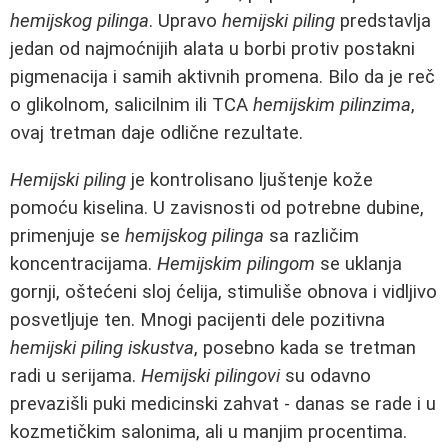
hemijskog pilinga
. Upravo
hemijski piling
predstavlja
jedan od najmoćnijih alata u borbi protiv postakni
pigmenacija i samih aktivnih promena. Bilo da je reč
o glikolnom, salicilnim ili TCA
hemijskim pilinzima
,
ovaj tretman daje odlične rezultate.
Hemijski piling
je kontrolisano ljuštenje kože
pomoću kiselina. U zavisnosti od potrebne dubine,
primenjuje se
hemijskog pilinga
sa različim
koncentracijama.
Hemijskim pilingom
se uklanja
gornji, oštećeni sloj ćelija, stimuliše obnova i vidljivo
posvetljuje ten. Mnogi pacijenti dele pozitivna
hemijski piling iskustva
, posebno kada se tretman
radi u serijama.
Hemijski pilingovi
su odavno
prevazišli puki medicinski zahvat - danas se rade i u
kozmetičkim salonima, ali u manjim procentima.