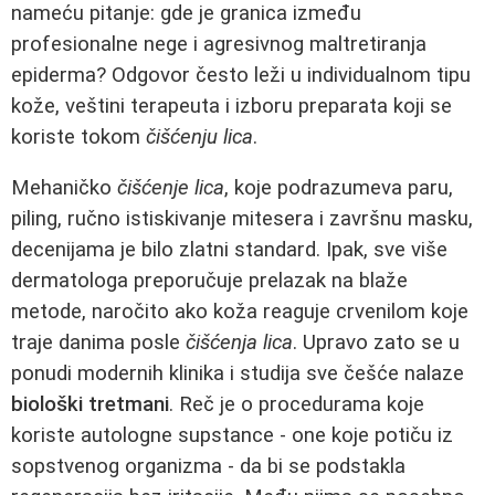
nameću pitanje: gde je granica između
profesionalne nege i agresivnog maltretiranja
epiderma? Odgovor često leži u individualnom tipu
kože, veštini terapeuta i izboru preparata koji se
koriste tokom
čišćenju lica
.
Mehaničko
čišćenje lica
, koje podrazumeva paru,
piling, ručno istiskivanje mitesera i završnu masku,
decenijama je bilo zlatni standard. Ipak, sve više
dermatologa preporučuje prelazak na blaže
metode, naročito ako koža reaguje crvenilom koje
traje danima posle
čišćenja lica
. Upravo zato se u
ponudi modernih klinika i studija sve češće nalaze
biološki tretmani
. Reč je o procedurama koje
koriste autologne supstance - one koje potiču iz
sopstvenog organizma - da bi se podstakla