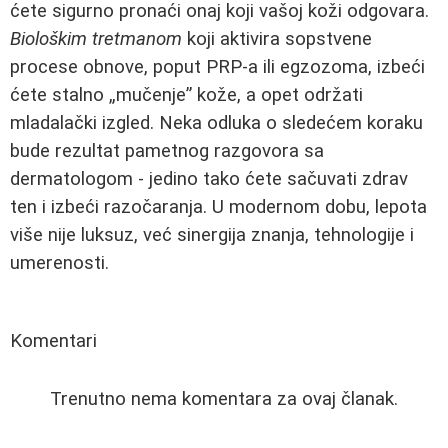
ćete sigurno pronaći onaj koji vašoj koži odgovara.
Biološkim tretmanom
koji aktivira sopstvene
procese obnove, poput PRP-a ili egzozoma, izbeći
ćete stalno „mučenje” kože, a opet održati
mladalački izgled. Neka odluka o sledećem koraku
bude rezultat pametnog razgovora sa
dermatologom - jedino tako ćete sačuvati zdrav
ten i izbeći razočaranja. U modernom dobu, lepota
više nije luksuz, već sinergija znanja, tehnologije i
umerenosti.
Komentari
Trenutno nema komentara za ovaj članak.