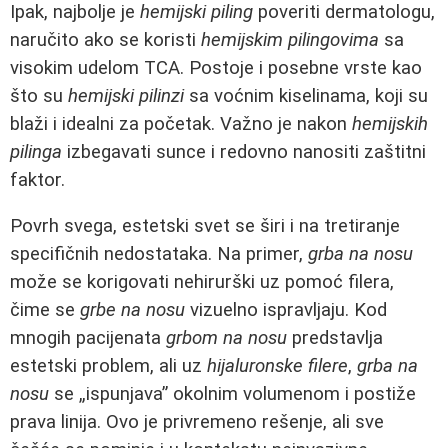
Ipak, najbolje je
hemijski piling
poveriti dermatologu,
naručito ako se koristi
hemijskim pilingovima
sa
visokim udelom TCA. Postoje i posebne vrste kao
što su
hemijski pilinzi
sa voćnim kiselinama, koji su
blaži i idealni za početak. Važno je nakon
hemijskih
pilinga
izbegavati sunce i redovno nanositi zaštitni
faktor.
Povrh svega, estetski svet se širi i na tretiranje
specifičnih nedostataka. Na primer,
grba na nosu
može se korigovati nehirurški uz pomoć filera,
čime se
grbe na nosu
vizuelno ispravljaju. Kod
mnogih pacijenata
grbom na nosu
predstavlja
estetski problem, ali uz
hijaluronske filere
,
grba na
nosu
se „ispunjava” okolnim volumenom i postiže
prava linija. Ovo je privremeno rešenje, ali sve