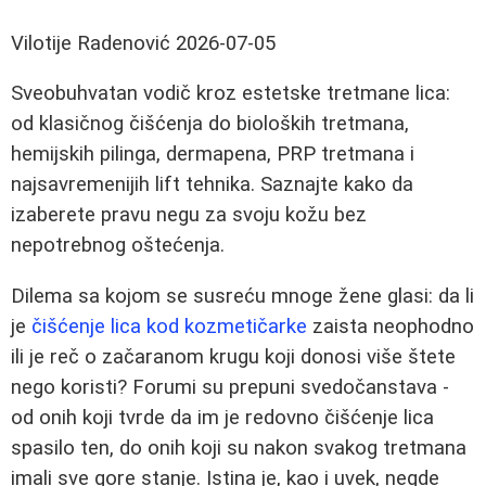
Vilotije Radenović
2026-07-05
Sveobuhvatan vodič kroz estetske tretmane lica:
od klasičnog čišćenja do bioloških tretmana,
hemijskih pilinga, dermapena, PRP tretmana i
najsavremenijih lift tehnika. Saznajte kako da
izaberete pravu negu za svoju kožu bez
nepotrebnog oštećenja.
Dilema sa kojom se susreću mnoge žene glasi: da li
je
čišćenje lica kod kozmetičarke
zaista neophodno
ili je reč o začaranom krugu koji donosi više štete
nego koristi? Forumi su prepuni svedočanstava -
od onih koji tvrde da im je redovno čišćenje lica
spasilo ten, do onih koji su nakon svakog tretmana
imali sve gore stanje. Istina je, kao i uvek, negde