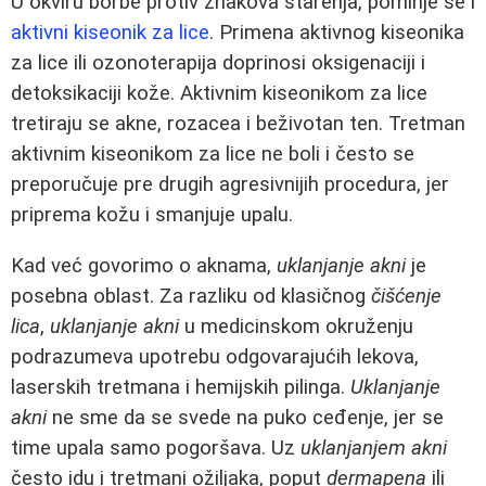
U okviru borbe protiv znakova starenja, pominje se i
aktivni kiseonik za lice
. Primena aktivnog kiseonika
za lice ili ozonoterapija doprinosi oksigenaciji i
detoksikaciji kože. Aktivnim kiseonikom za lice
tretiraju se akne, rozacea i beživotan ten. Tretman
aktivnim kiseonikom za lice ne boli i često se
preporučuje pre drugih agresivnijih procedura, jer
priprema kožu i smanjuje upalu.
Kad već govorimo o aknama,
uklanjanje akni
je
posebna oblast. Za razliku od klasičnog
čišćenje
lica
,
uklanjanje akni
u medicinskom okruženju
podrazumeva upotrebu odgovarajućih lekova,
laserskih tretmana i hemijskih pilinga.
Uklanjanje
akni
ne sme da se svede na puko ceđenje, jer se
time upala samo pogoršava. Uz
uklanjanjem akni
često idu i tretmani ožiljaka, poput
dermapena
ili