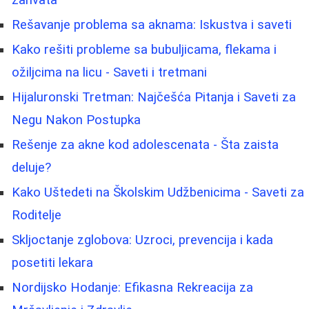
zahvata
Rešavanje problema sa aknama: Iskustva i saveti
Kako rešiti probleme sa bubuljicama, flekama i
ožiljcima na licu - Saveti i tretmani
Hijaluronski Tretman: Najčešća Pitanja i Saveti za
Negu Nakon Postupka
Rešenje za akne kod adolescenata - Šta zaista
deluje?
Kako Uštedeti na Školskim Udžbenicima - Saveti za
Roditelje
Skljoctanje zglobova: Uzroci, prevencija i kada
posetiti lekara
Nordijsko Hodanje: Efikasna Rekreacija za