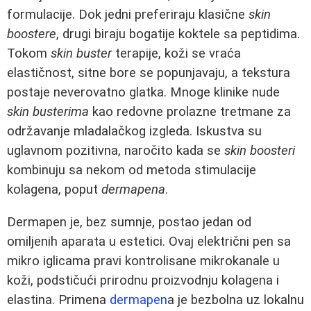
formulacije. Dok jedni preferiraju klasične
skin
boostere
, drugi biraju bogatije koktele sa peptidima.
Tokom
skin buster
terapije, koži se vraća
elastičnost, sitne bore se popunjavaju, a tekstura
postaje neverovatno glatka. Mnoge klinike nude
skin busterima
kao redovne prolazne tretmane za
održavanje mladalačkog izgleda. Iskustva su
uglavnom pozitivna, naročito kada se
skin boosteri
kombinuju sa nekom od metoda stimulacije
kolagena, poput
dermapena
.
Dermapen je, bez sumnje, postao jedan od
omiljenih aparata u estetici. Ovaj električni pen sa
mikro iglicama pravi kontrolisane mikrokanale u
koži, podstičući prirodnu proizvodnju kolagena i
elastina. Primena
dermapen
a je bezbolna uz lokalnu