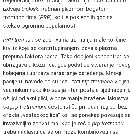
regeneracija bez iritacije. Među njima se posebno
izdvaja
biološki tretman
plazmom bogatom
trombocitima (
PRP
), koji je poslednjih godina
stekao ogromnu popularnost.
PRP tretman
se zasniva na uzimanju male količine
krvi iz koje se centrifugiranjem izdvaja plazma
prepuna faktora rasta. Tako dobijeni koncentrat se
ubrizgava u kožu lica, gde podstiče stvaranje novog
kolagena i ubrzava zarastanje oštećenja. Mnogi
pacijenti navode da su rezultati
prp tretmana
vidljivi
već nakon nekoliko sesija - ten postaje ujednačeniji,
ožiljci od akni plići, a bore manje izražene. Iskustva
sa
prp tretmanom
često ističu prirodan izgled, bez
efekta „veštačkog lica” koji se ponekad povezuje sa
invazivnijim zahvatima. Kad je reč o
prp tretmanu
,
treba naglasiti da se on može kombinovati i sa