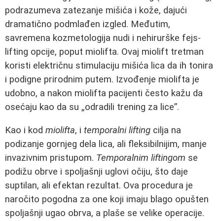
podrazumeva zatezanje mišića i kože, dajući
dramatično podmlađen izgled. Međutim,
savremena kozmetologija nudi i nehirurške fejs-
lifting opcije, poput miolifta. Ovaj miolift tretman
koristi električnu stimulaciju mišića lica da ih tonira
i podigne prirodnim putem. Izvođenje miolifta je
udobno, a nakon miolifta pacijenti često kažu da
osećaju kao da su „odradili trening za lice”.
Kao i kod
miolifta
, i
temporalni lifting
cilja na
podizanje gornjeg dela lica, ali fleksibilnijim, manje
invazivnim pristupom.
Temporalnim liftingom
se
podižu obrve i spoljašnji uglovi očiju, što daje
suptilan, ali efektan rezultat. Ova procedura je
naročito pogodna za one koji imaju blago opušten
spoljašnji ugao obrva, a plaše se velike operacije.