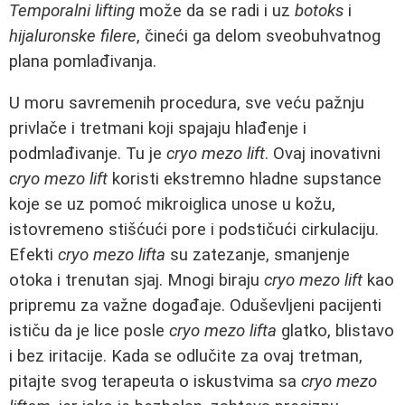
Temporalni lifting
može da se radi i uz
botoks
i
hijaluronske filere
, čineći ga delom sveobuhvatnog
plana pomlađivanja.
U moru savremenih procedura, sve veću pažnju
privlače i tretmani koji spajaju hlađenje i
podmlađivanje. Tu je
cryo mezo lift
. Ovaj inovativni
cryo mezo lift
koristi ekstremno hladne supstance
koje se uz pomoć mikroiglica unose u kožu,
istovremeno stišćući pore i podstičući cirkulaciju.
Efekti
cryo mezo lifta
su zatezanje, smanjenje
otoka i trenutan sjaj. Mnogi biraju
cryo mezo lift
kao
pripremu za važne događaje. Oduševljeni pacijenti
ističu da je lice posle
cryo mezo lifta
glatko, blistavo
i bez iritacije. Kada se odlučite za ovaj tretman,
pitajte svog terapeuta o iskustvima sa
cryo mezo