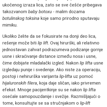
ukočenog izraza lica, zato se sve češće pribegava
takozvanom
baby botoxu
- malim dozama
botulinskog toksina
koje samo prirodno sputavaju
mimiku.
Ukoliko želite da se fokusirate na donji deo lica,
rešenje može biti
lip lift
. Ovaj hirurški, ali relativno
jednostavan zahvat podrazumeva podizanje gornje
usne i skraćivanje distance između nosa i usne,
čime dobijate mladalački izgled. Nakon
lip lifta
usne
izgledaju punije i svedenije. Ako niste za operaciju,
postoji i nehirurška varijanta
lip-lifta
uz pomoć
hijaluronskih filera
, koja daje sličan, iako privremen
efekat. Mnoge pacijentkinje su se nakon
lip lifta
osećale samopouzdanije i svežije. Razmišljajući o
tome, konsultujte se sa stručnjakom o
lip-lift