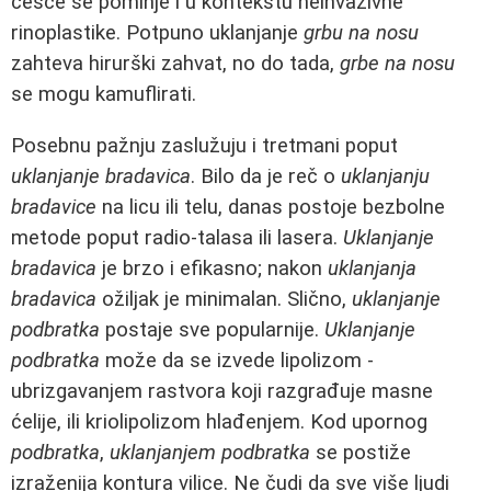
češće se pominje i u kontekstu neinvazivne
rinoplastike. Potpuno uklanjanje
grbu na nosu
zahteva hirurški zahvat, no do tada,
grbe na nosu
se mogu kamuflirati.
Posebnu pažnju zaslužuju i tretmani poput
uklanjanje bradavica
. Bilo da je reč o
uklanjanju
bradavice
na licu ili telu, danas postoje bezbolne
metode poput radio-talasa ili lasera.
Uklanjanje
bradavica
je brzo i efikasno; nakon
uklanjanja
bradavica
ožiljak je minimalan. Slično,
uklanjanje
podbratka
postaje sve popularnije.
Uklanjanje
podbratka
može da se izvede lipolizom -
ubrizgavanjem rastvora koji razgrađuje masne
ćelije, ili kriolipolizom hlađenjem. Kod upornog
podbratka
,
uklanjanjem podbratka
se postiže
izraženija kontura vilice. Ne čudi da sve više ljudi