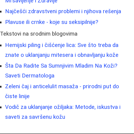
Mršavljenje i Zdravlje
Najčešći zdravstveni problemi i njihova rešenja
Plavuse ili crnke - koje su seksipilnije?
Tekstovi na srodnim blogovima
Hemijski piling i čišćenje lica: Sve što treba da
znate o uklanjanju mitesera i obnavljanju kože
Šta Da Radite Sa Sumnjivim Mladim Na Koži?
Saveti Dermatologa
Zeleni čaj i anticelulit masaža - prirodni put do
čiste linije
Vodič za uklanjanje ožiljaka: Metode, iskustva i
saveti za savršenu kožu