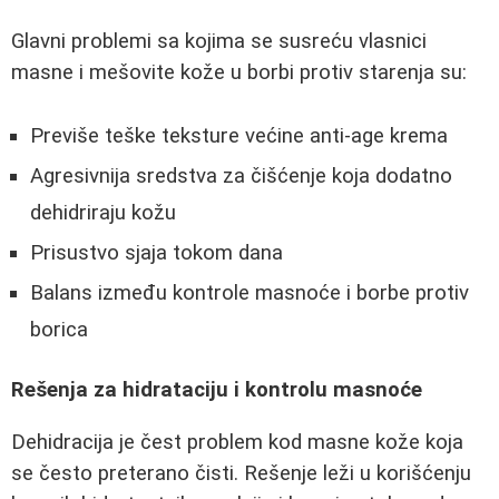
Glavni problemi sa kojima se susreću vlasnici
masne i mešovite kože u borbi protiv starenja su:
Previše teške teksture većine anti-age krema
Agresivnija sredstva za čišćenje koja dodatno
dehidriraju kožu
Prisustvo sjaja tokom dana
Balans između kontrole masnoće i borbe protiv
borica
Rešenja za hidrataciju i kontrolu masnoće
Dehidracija je čest problem kod masne kože koja
se često preterano čisti. Rešenje leži u korišćenju