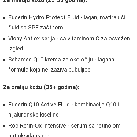
Eucerin Hydro Protect Fluid - lagan, matirajući
fluid sa SPF zaštitom
Vichy Antiox serija - sa vitaminom C za osvežen
izgled
Sebamed Q10 krema za oko očiju - lagana
formula koja ne izaziva bubuljice
Za zreliju kožu (35+ godina):
Eucerin Q10 Active Fluid - kombinacija Q10 i
hijaluronske kiseline
Roc Retin-Ox Intensive - serum sa retinolom i
antioksidansima