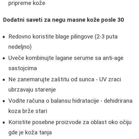
pripreme kože
Dodatni saveti za negu masne kože posle 30
Redovno koristite blage pilingove (2-3 puta
nedeljno)
Uveče kombinujte lagane serume sa anti-age
sastojcima
Ne zanemarujte zaštitu od sunca - UV zraci
ubrzavaju starenje
Vodite računa o balansu hidratacije - dehidrirana
koza brže stari
Koristite posebne proizvode za oblast oko očiju
gde je koža tanja