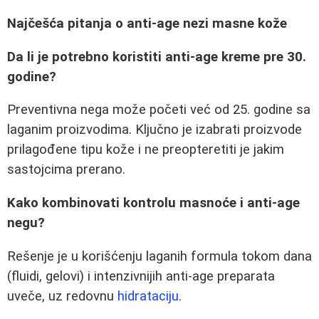
Najčešća pitanja o anti-age nezi masne kože
Da li je potrebno koristiti anti-age kreme pre 30.
godine?
Preventivna nega može početi već od 25. godine sa
laganim proizvodima. Ključno je izabrati proizvode
prilagođene tipu kože i ne preopteretiti je jakim
sastojcima prerano.
Kako kombinovati kontrolu masnoće i anti-age
negu?
Rešenje je u korišćenju laganih formula tokom dana
(fluidi, gelovi) i intenzivnijih anti-age preparata
uveče, uz redovnu
hidrataciju
.