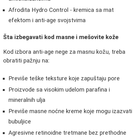
Afrodita Hydro Control - kremica sa mat
efektom i anti-age svojstvima
Šta izbegavati kod masne i mešovite kože
Kod izbora anti-age nege za masnu kožu, treba
obratiti pažnju na:
Previše teške teksture koje zapuštaju pore
Proizvode sa visokim udelom parafina i
mineralnih ulja
Previše masne noćne kreme koje mogu izazvati
bubuljice
Agresivne retinoidne tretmane bez prethodne