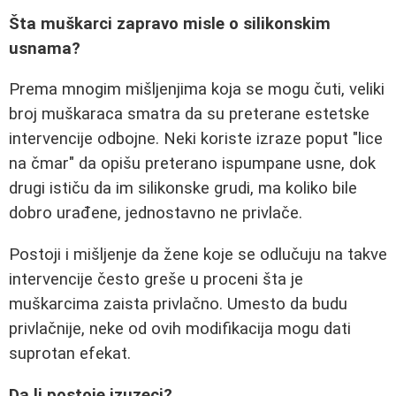
Šta muškarci zapravo misle o silikonskim
usnama?
Prema mnogim mišljenjima koja se mogu čuti, veliki
broj muškaraca smatra da su preterane estetske
intervencije odbojne. Neki koriste izraze poput "lice
na čmar" da opišu preterano ispumpane usne, dok
drugi ističu da im silikonske grudi, ma koliko bile
dobro urađene, jednostavno ne privlače.
Postoji i mišljenje da žene koje se odlučuju na takve
intervencije često greše u proceni šta je
muškarcima zaista privlačno. Umesto da budu
privlačnije, neke od ovih modifikacija mogu dati
suprotan efekat.
Da li postoje izuzeci?