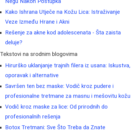
Negu Nakon Postupka
Kako Ishrana Utječe na Kožu Lica: Istraživanje
Veze Između Hrane i Akni
Rešenje za akne kod adolescenata - Šta zaista
deluje?
Tekstovi na srodnim blogovima
Hirurško uklanjanje trajnih filera iz usana: Iskustva,
oporavak i alternative
Savršen ten bez maske: Vodič kroz pudere i
profesionalne tretmane za masnu i mešovitu kožu
Vodič kroz maske za lice: Od prirodnih do
profesionalnih rešenja
Botox Tretmani: Sve Što Treba da Znate