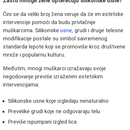
Zašto mnoge žene opterećuju silikonske usne?
Čini se da veliki broj žena veruje da će im estetske
intervencije pomoći da budu privlačnije
muškarcima. Silikonske
usne
, grudi i druge telesne
modifikacije postale su simbol savremenog
standarda lepote koji se promoviše kroz društvene
mreže i popularnu kulturu.
Međutim, mnogi muškarci izražavaju svoje
negodovanje previše izraženim estetskim
intervencijama:
Silikonske usne koje izgledaju nenaturalno
Prevelike grudi koje ne odgovaraju telu
Previše ispumpani izgled lica