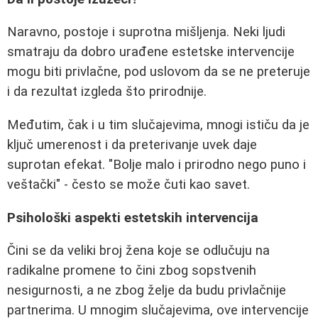
Naravno, postoje i suprotna mišljenja. Neki ljudi
smatraju da dobro urađene estetske intervencije
mogu biti privlačne, pod uslovom da se ne preteruje
i da rezultat izgleda što prirodnije.
Međutim, čak i u tim slučajevima, mnogi ističu da je
ključ umerenost i da preterivanje uvek daje
suprotan efekat. "Bolje malo i prirodno nego puno i
veštački" - često se može čuti kao savet.
Psihološki aspekti estetskih intervencija
Čini se da veliki broj žena koje se odlučuju na
radikalne promene to čini zbog sopstvenih
nesigurnosti, a ne zbog želje da budu privlačnije
partnerima. U mnogim slučajevima, ove intervencije