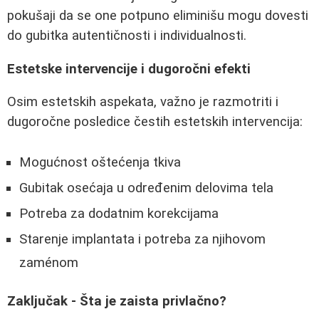
pokušaji da se one potpuno eliminišu mogu dovesti
do gubitka autentičnosti i individualnosti.
Estetske intervencije i dugoročni efekti
Osim estetskih aspekata, važno je razmotriti i
dugoročne posledice čestih estetskih intervencija:
Mogućnost oštećenja tkiva
Gubitak osećaja u određenim delovima tela
Potreba za dodatnim korekcijama
Starenje implantata i potreba za njihovom
zaménom
Zaključak - Šta je zaista privlačno?