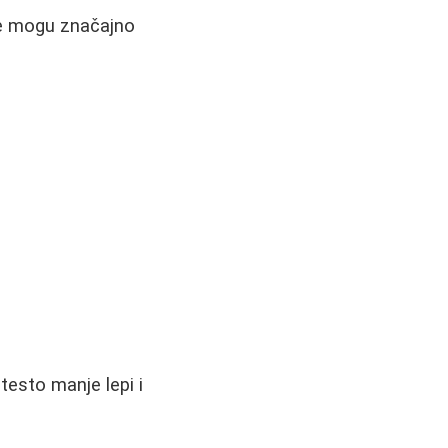
oje mogu značajno
testo manje lepi i