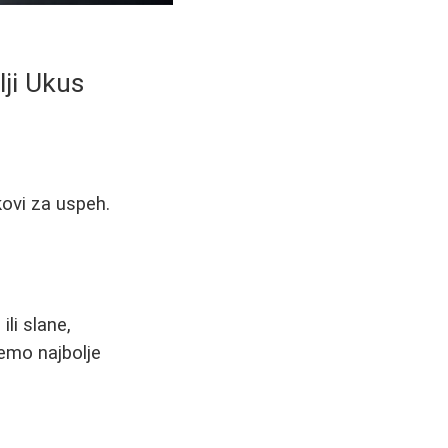
lji Ukus
kovi za uspeh.
ili slane,
ćemo najbolje