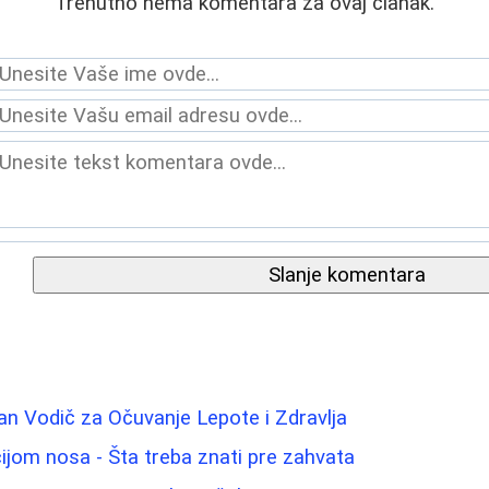
Trenutno nema komentara za ovaj članak.
Slanje komentara
n Vodič za Očuvanje Lepote i Zdravlja
ijom nosa - Šta treba znati pre zahvata