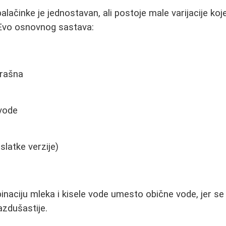
alačinke je jednostavan, ali postoje male varijacije k
. Evo osnovnog sastava:
brašna
vode
 slatke verzije)
naciju mleka i kisele vode umesto obične vode, jer se 
azdušastije.