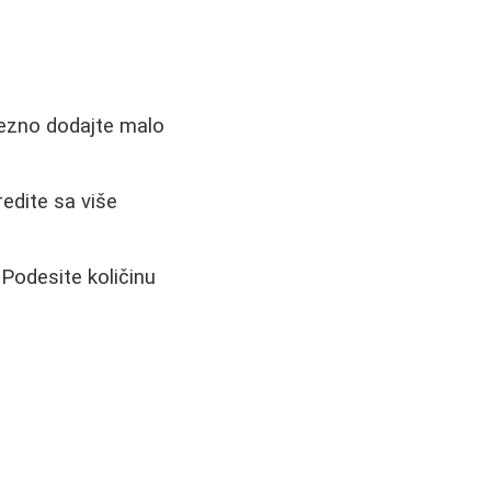
avezno dodajte malo
edite sa više
 Podesite količinu