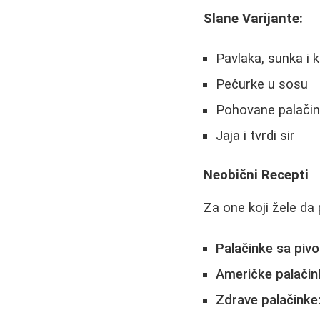
Slane Varijante:
Pavlaka, sunka i k
Pečurke u sosu
Pohovane palačin
Jaja i tvrdi sir
Neobični Recepti
Za one koji žele da
Palačinke sa piv
Američke palačin
Zdrave palačinke