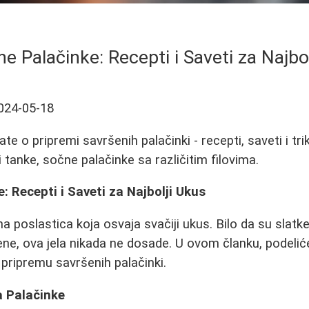
e Palačinke: Recepti i Saveti za Najbo
024-05-18
te o pripremi savršenih palačinki - recepti, saveti i tri
 tanke, sočne palačinke sa različitim filovima.
: Recepti i Saveti za Najbolji Ukus
a poslastica koja osvaja svačiji ukus. Bilo da su slatke 
jene, ova jela nikada ne dosade. U ovom članku, podeli
 pripremu savršenih palačinki.
a Palačinke