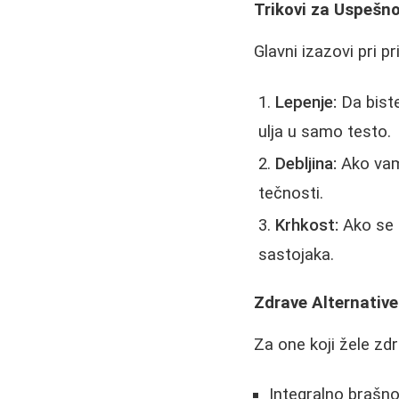
Trikovi za Uspešno
Glavni izazovi pri pr
Lepenje:
Da biste
ulja u samo testo.
Debljina:
Ako vam 
tečnosti.
Krhkost:
Ako se l
sastojaka.
Zdrave Alternative
Za one koji žele zdra
Integralno brašn