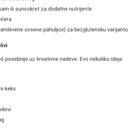
am ili suncokret za dodatne nutrijente
ećera
amlevene ovsene pahuljice) za bezglutensku varijantu
livi
oš posebnije uz kreativne nadeve. Evo nekoliko ideja:
ni keks
odovi
ag