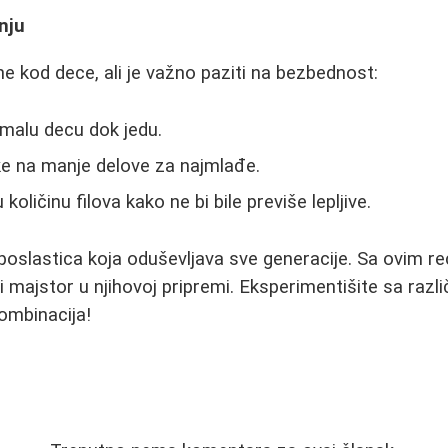
nju
ne kod dece, ali je važno paziti na bezbednost:
malu decu dok jedu.
ke na manje delove za najmlađe.
količinu filova kako ne bi bile previše lepljive.
poslastica koja oduševljava sve generacije. Sa ovim re
 majstor u njihovoj pripremi. Eksperimentišite sa razli
kombinacija!