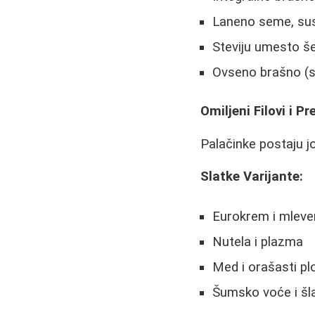
Laneno seme, sus
Steviju umesto š
Ovseno brašno (s
Omiljeni Filovi i Pre
Palačinke postaju j
Slatke Varijante:
Eurokrem i mleve
Nutela i plazma
Med i orašasti pl
Šumsko voće i šl