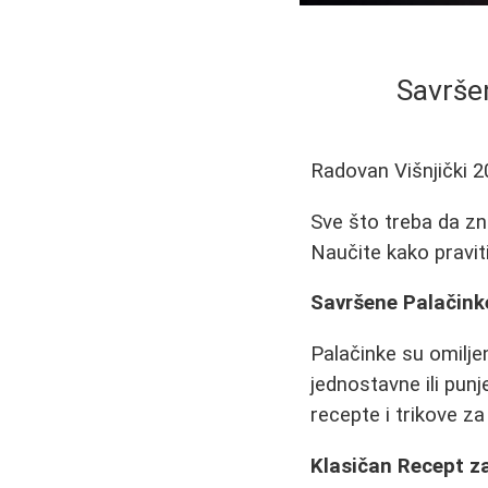
Savršen
Radovan Višnjički
2
Sve što treba da zna
Naučite kako praviti
Savršene Palačinke
Palačinke su omiljen
jednostavne ili pun
recepte i trikove za
Klasičan Recept z