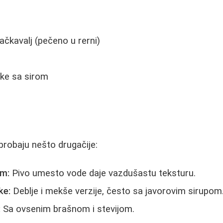
ačkavalj (pečeno u rerni)
ke sa sirom
 probaju nešto drugačije:
om:
Pivo umesto vode daje vazdušastu teksturu.
ke:
Deblje i mekše verzije, često sa javorovim sirupom
:
Sa ovsenim brašnom i stevijom.