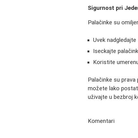
Sigurnost pri Jede
Palačinke su omilje
Uvek nadgledajte 
Iseckajte palačin
Koristite umerenu 
Palačinke su prava 
možete lako postati
uživajte u bezbroj 
Komentari