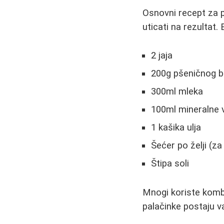
Osnovni recept za p
uticati na rezultat
2 jaja
200g pšeničnog 
300ml mleka
100ml mineralne 
1 kašika ulja
Šećer po želji (za
Štipa soli
Mnogi koriste kombi
palačinke postaju v