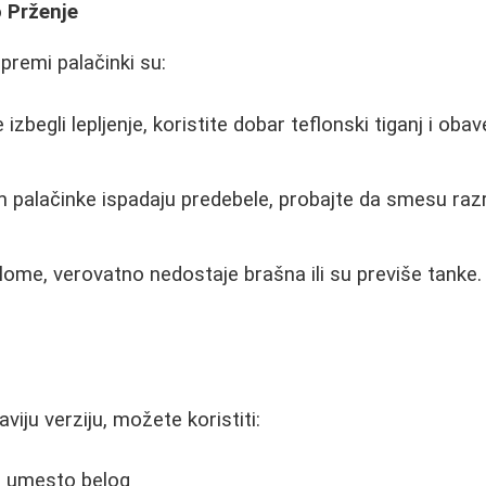
 Prženje
ipremi palačinki su:
 izbegli lepljenje, koristite dobar teflonski tiganj i ob
palačinke ispadaju predebele, probajte da smesu razr
ome, verovatno nedostaje brašna ili su previše tanke.
viju verziju, možete koristiti:
o umesto belog